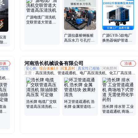
墙、高压水混凝土、换热器冷凝器
广源电缆厂清洗机
交联管道大管道高
压清洗机
广源拉森桩钢板桩
广源GYB-5款电厂
高压清
高压水刀 引孔打桩
换热器锅炉管道
水除漆
设备 辅助引孔
1500公斤超高压清
洗机
河南浩长机械设备有限公司
洽谈
洽谈
已核验
安心购
综合体验L0
回复及时
真实性已核验
河南郑州
主营：
高压清洗机、管道疏通机、电厂高压清洗机、化工厂高压清洗
毛机、
机、釜罐高压清洗机、清洗机售后服务、500公斤高压清洗机、1000
公斤高压清洗、1500公斤高压清洗、800公斤高压清洗机、超高压清
洗机、3000公斤高压清洗、物业小区管道疏通机、汽油管道疏通机、
柴油管道疏通机、上下水管道疏通机、水喷沙除锈机、高压拉毛机、
下水道疏通机
浩长牌 电缆厂交联
环卫管道疏通机 浩
道油
管道高压清洗机 除
长牌 金属管道结块
浩长牌 排水管 工业
清洗
油除胶高压泵 可定
效果好 清洗
管道疏通机 商场地
高压泵
做
下式管道 无需使用
化学药剂