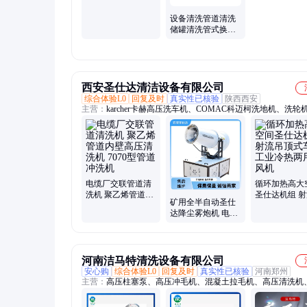
设备清洗管道清洗
储罐清洗管式换热
器清洗
西安圣仕达清洁设备有限公司
综合体验L0
回复及时
真实性已核验
陕西西安
主营：
karcher卡赫高压洗车机、COMAC科迈柯洗地机、洗轮
MAHA马哈高压清洗机、FUSSEN富森高压清洗机、清洗车、
洗车、雾炮车、扫雪机、抛雪机、洗地车、洗车台、刷地车、
机、扫地车、吸尘机、吸尘器、电动三轮洒水车、雾炮机、雾
压喷雾降尘设备、围挡喷淋
电缆厂交联管道清
循环加热高大
洗机 聚乙烯管道内
圣仕达机组 
矿用全半自动圣仕
壁高压清洗机 7070
顶式车间工业
达降尘雾炮机 电厂
型管道冲洗机
两用暖风机
煤场远程除尘炮雾
机
河南洁马特清洗设备有限公司
安心购
综合体验L0
回复及时
真实性已核验
河南郑州
主营：
高压柱塞泵、高压冲毛机、混凝土拉毛机、高压清洗机
压清洗机、管道清洗机、热水高压清洗机、试压泵、高压注浆
携式水刀切割机、水刀引孔设备、高压水枪、高压水破碎混凝