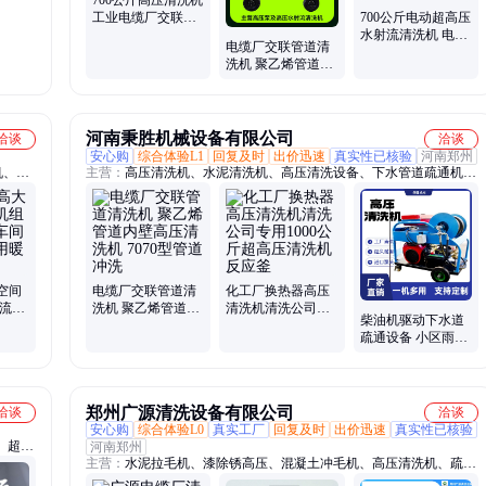
工业电缆厂交联管
700公斤电动超高压
道清洗机
水射流清洗机 电厂
电缆厂交联管道清
交联管道高压清洗
洗机 聚乙烯管道内
机5070
壁高压清洗机 7070
型管道冲洗机
河南秉胜机械设备有限公司
洽谈
洽谈
安心购
综合体验L1
回复及时
出价迅速
真实性已核验
河南郑州
机、
主营：
高压清洗机、水泥清洗机、高压清洗设备、下水管道疏通机、
高压清
高压清洗疏通机、除油除锈机、高压疏通机、拉毛机
洗地
桩、高
空间
电缆厂交联管道清
化工厂换热器高压
射流吊
洗机 聚乙烯管道内
清洗机清洗公司专
柴油机驱动下水道
冷热
壁高压清洗机 7070
用1000公斤超高压
疏通设备 小区雨水
型管道冲洗
清洗机反应釜
管道疏通机 管道疏
通机厂家
郑州广源清洗设备有限公司
洽谈
洽谈
安心购
综合体验L0
真实工厂
回复及时
出价迅速
真实性已核验
、超高
河南郑州
主营：
水泥拉毛机、漆除锈高压、混凝土冲毛机、高压清洗机、疏通
泵、便
清洗机、管道清淤疏通、高压管道疏通、下水道疏通机、高压水泥外
土设备