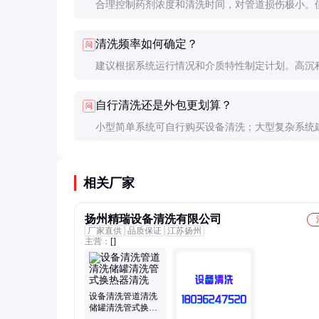
合理控制药剂浓度和清洗时间，对管道损伤极小。
间浸泡或高浓度酸洗可能腐蚀管道，需严格遵循操
清洗频率如何确定？
问
范。
建议根据系统运行情况和介质特性制定计划。高沉
系统（如冷却水管道）建议每年清洗1-2次，低风
自行清洗还是外包更划算？
问
可2-3年一次。
小型简单系统可自行购买设备清洗；大型复杂系统
包，专业公司技术更成熟，效率更高，综合成本可
低。
相关厂家
扬州精瑞设备清洗有限公司
厂家直供
品质保证
江苏扬州
主营：
[]
设备清洗管道清洗
储罐清洗管式换热
器清洗