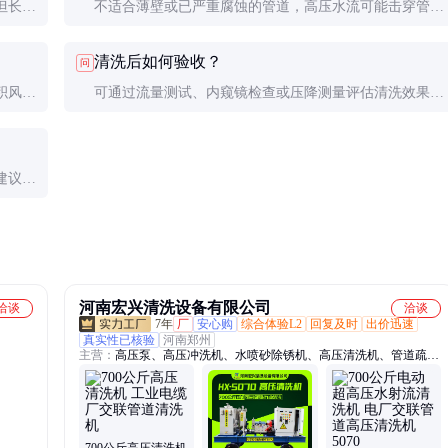
但长时
不适合薄壁或已严重腐蚀的管道，高压水流可能击穿管
作规
壁。清洗前需评估管道状况，必要时进行无损检测。
清洗后如何验收？
问
积风险
可通过流量测试、内窥镜检查或压降测量评估清洗效果。
险系统
流量恢复至设计值的90%以上即为合格。
建议外
能更
河南宏兴清洗设备有限公司
洽谈
洽谈
7年
厂
安心购
综合体验L2
回复及时
出价迅速
真实性已核验
河南郑州
主营：
高压泵、高压冲洗机、水喷砂除锈机、高压清洗机、管道疏通
机、管道冲洗机、下水道清洗机、电厂高压清洗机、化工厂高压清洗
机、换热器清洗机、冷凝器清洗机、超高压清洗机、进口高压清洗
机、高压清洗泵、标线清洗机、清洗机配件、柱塞泵、水除线设备、
溢流枪、脚踏阀、高压泵配件、高压管、柔性枪、旋转喷头、冲毛机
700公斤高压清洗机