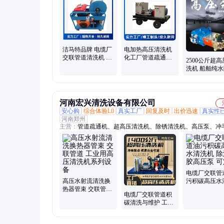
洁马特品牌 电缆厂
电加热高压清洗机
交联管道清洗机 聚
化工厂管道疏通机
2500公斤超
乙烯管道内外壁高
洁马特品牌冲毛机
洗机 船舶纯
压疏通机
除锈高压水枪
河南宏兴清洗设备有限公司
安心购
综合体验L0
真实工厂
回复及时
出价迅速
真实性
河南郑州
主营：
管道疏通机、超高压清洗机、除锈清洗机、高压泵、冲
旋转喷头
电缆厂交联管
高压水射流清洗换
污积碳高压水
热器管束 交联管道
机 除油除胶
电缆厂交联管道积
工业用高压清洗机
可定做
碳清洗与维护 工业
系列设备
管道疏通高压清洗
机设备