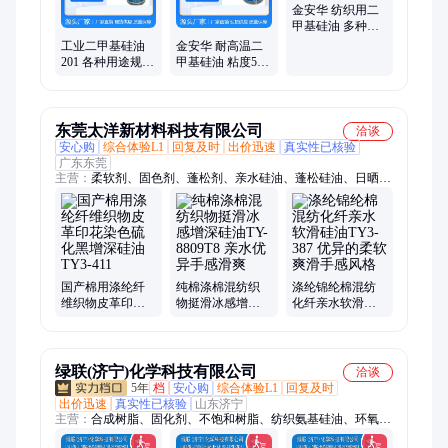
金安华 纺织用二
甲基硅油 多种黏
度稀释液 国标品
工业二甲基硅油
金安华 耐高温二
质
201 各种用途规格
甲基硅油 粘度50
无色液体 厂家直
100 350 500 1000
供
厂家直供
东莞太洋新材料科技有限公司
洽谈
安心购
综合体验L1
回复及时
出价迅速
真实性已核验
广东东莞
主营：
柔软剂、固色剂、蓬松剂、亲水硅油、蓬松硅油、日晒牢
度提升剂、手感剂、棉感剂、抗酚黄变剂
国产棉用涤纶纤
纯棉涤棉混纺织
涤纶锦纶棉混纺
维织物皮革印花
物挺滑冰感增深
化纤亲水软滑硅
染色硫化黑增深
硅油TY-8809T8 亲
油TY3-387 优异的
硅油TY3-411
水优异手感滑爽
柔软爽滑手感风
格
绿联(济宁)化学科技有限公司
洽谈
5年
档
安心购
综合体验L1
回复及时
出价迅速
真实性已核验
山东济宁
主营：
合成树脂、固化剂、不饱和树脂、纺织氨基硅油、环氧树
脂、聚酯多元醇、酚醛树脂、医药中间体