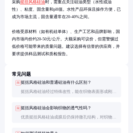
采购
挺括风格硅油
时，需重点关注硅油类型（水性或油
性）、粘度、固含量和pH值。水性产品环保且操作方便，已
成为市场主流，固含量通常在20-40%之间。

价格受原材料（如有机硅单体）、生产工艺和品牌影响，国
内市场均价约20-50元/公斤。大额采购可议价，但需警惕过
低价格可能带来的质量问题。建议选择有信誉的供应商，并
要求提供样品测试和质检报告。
常见问题
挺括风格硅油和普通硅油有什么区别？
问
挺括风格硅油经过特殊改性，能在织物表面形成刚性
薄膜，赋予挺括效果；普通硅油主要提供柔软手感，
缺乏挺括性能。两者化学结构不同，应用场景也不
挺括风格硅油会影响织物的透气性吗？
问
同。
优质挺括风格硅油成膜后仍保持微孔结构，对织物透
气性影响很小。但过量使用或低质量产品可能导致透
气性下降，建议严格控制用量。