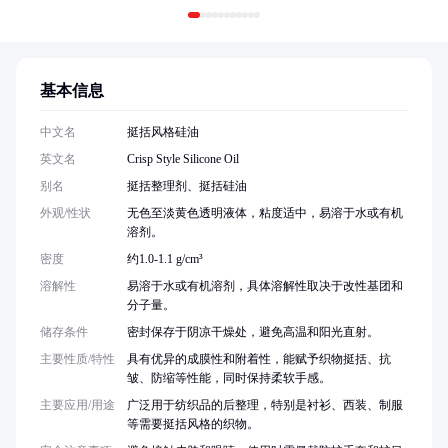
基本信息
中文名
挺括风格硅油
英文名
Crisp Style Silicone Oil
别名
挺括整理剂、挺括硅油
外观/性状
无色至淡黄色透明液体，粘度适中，易溶于水或有机
溶剂。
密度
约1.0-1.1 g/cm³
溶解性
易溶于水或有机溶剂，具体溶解性取决于改性基团和
分子量。
储存条件
密封保存于阴凉干燥处，避免高温和阳光直射。
主要性质/特性
具有优异的成膜性和附着性，能赋予织物挺括、抗
皱、防缩等性能，同时保持柔软手感。
主要应用/用途
广泛用于纺织品的后整理，特别是衬衫、西装、制服
等需要挺括风格的织物。