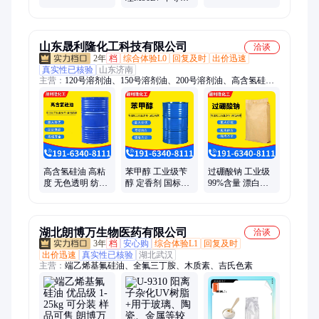
20%PTFE+硅油
全程品质管控 耐
度热稳定耐磨高
增强耐磨 注塑级
腐蚀
韧性
尼龙塑料
山东晟利隆化工科技有限公司
洽谈
2年
档
综合体验L0
回复及时
出价迅速
真实性已核验
山东济南
主营：
120号溶剂油、150号溶剂油、200号溶剂油、高含氢硅
油、260号溶剂油、白油、D40溶剂油、D60溶剂油、D80溶剂
油、D130溶剂油、磺化煤油、丙二醇、对甲苯磺酰氯、莫卡、
聚乙二醇、二茂铁、石蜡、乙二醇、铝粉膏、抗氧剂T501、甲基
丙烯酸缩水甘油酯、甲基叔丁基醚、乙二醇丁醚、甲缩醛、石脑
油、正十四烷
高含氢硅油 高粘
苯甲醇 工业级苄
过硼酸钠 工业级
度 无色透明 纺织
醇 定香剂 国标高
99%含量 漂白剂
柔软剂平滑剂 防
含量无色透明液
高硼酸钠 用作氧
水剂 63148-57-2
体现货
化 剂杀菌剂
湖北朗博万生物医药有限公司
洽谈
3年
档
安心购
综合体验L1
回复及时
出价迅速
真实性已核验
湖北武汉
主营：
端乙烯基氟硅油、全氟三丁胺、木质素、吉氏色素