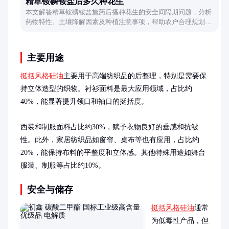
精草铵磷铵盐后多久种花生
本文解答精草铵磷铵盐施药后播种花生的安全间隔期问题，分析
药物特性、土壤降解因素及种植注意事项，帮助农户合理规划农
事操作。
主要用途
挺括风格硅油
主要用于高端纺织品的后整理，特别是需要保
持立体造型的织物。衬衫面料是最大应用领域，占比约
40%，能显著提升领口和袖口的挺括度。

西装和制服面料占比约30%，赋予衣物良好的垂感和抗皱
性。此外，家居纺织品如窗帘、桌布等也有应用，占比约
20%，能保持布料的平整度和立体感。其他特殊用途如舞台
服装、制服等占比约10%。
安全与储存
挺括风格硅油
通常
为低毒性产品，但