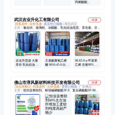
基含量10% 6000
99% 有机合成 现
丙烯酸酯
粘度 可分装 世能
货可分装
MPEG400A 多规
格分子量 CAS号
32171-39-4
武汉吉业升化工有限公司
洽谈
回复及时
出价迅速
真实性已核验
湖北武汉
主营：
氯化锌、玻璃粉、冰醋酸、乳化硅油现货、茶皂素、甘氨
酸、渗透剂、棕榈酸、氯化钾、靛蓝粉、磷酸钙、eva乳液、氟
化钾、堵漏王、早强剂、三甘醇、亚油酸、木质素、氟化钠、铵
明矾、pvc树脂、富马酸、白糊精、壳聚糖、苯丙乳液、三乙二
醇
吉业升货源 大量
壬基酚聚氧乙烯
98-83-9 α-甲基苯
库存 乳化硅油 量
醚 9016-45-9 白色
乙烯 含量99% 无
大质优 织物整理
蜡状固体 合成洗
色液体 增塑剂
剂皮革涂饰剂
涤剂
佛山市淳风新材料科技开发有限公司
洽谈
综合体验L0
回复及时
出价迅速
资质已核验
广东佛山
主营：
纺织染整助剂、耐强碱磷酸酯3P-9、复合磷酸酯SP-98、
超松软硅油CF-10、液氨丝光硅油CF98、亲水蓬松硅油CF66、亲
水挺滑硅油CF66、太古油、无醛固色剂、涤棉固色剂、涤纶固
色剂、耐碱渗透剂、丝光渗透剂、软滑原油CF-7、蓬松原油CF-
12、氨基原油CF-13、氨基原油CF-314、棉用亲水原油CF-6、超
平滑原油CF-89、浴中柔软剂CF887、高浓化纤整理剂CF6、涤纶