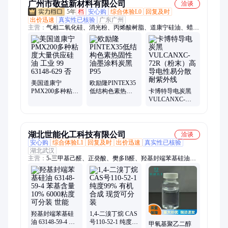
广州市敬益新材料有限公司
洽谈
5年
档
安心购
综合体验L0
回复及时
出价迅速
真实性已核验
广东广州
主营：
气相二氧化硅、消光粉、丙烯酸树脂、道康宁硅油、蜡
粉、炭黑、固化剂
美国道康宁
欧励隆PINTEX35
PMX200多种粘度
低结构色素热固
卡博特导电炭黑
大量供应硅油 工
性油墨涂料炭黑
VULCANXC-
业 99 63148-629
P95
72R（粉末）高导
否
电性易分散耐紫
外线
湖北世能化工科技有限公司
洽谈
安心购
综合体验L1
回复及时
出价迅速
真实性已核验
湖北武汉
主营：
5-三甲基己醛、正癸酸、樊多B醛、羟基封端苯基硅油、
聚乙二醇甲醚甲基丙烯酸酯、山梨醇缩水甘油醚、聚苯胺、磷脂
酸铵盐、谷胱甘肽、二氧化钒、三羟甲基氨基甲烷盐酸盐、3二
羟基萘、二苯酮、庚酰氯、菲尼酮、茶香醇、苹果酸、菠萝醚
羟基封端苯基硅
1,4-二溴丁烷 CAS
油 63148-59-4 苯
号110-52-1 纯度
甲氧基聚乙二醇