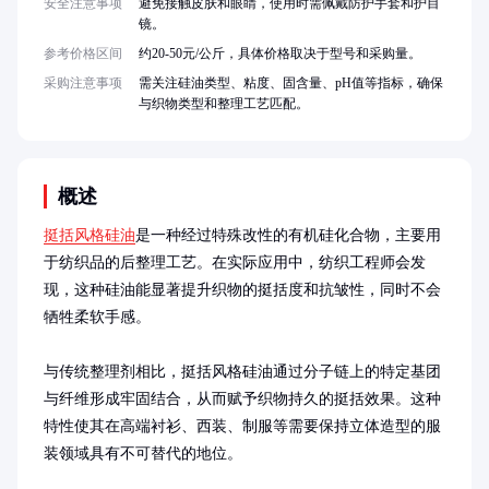
安全注意事项
避免接触皮肤和眼睛，使用时需佩戴防护手套和护目
镜。
参考价格区间
约20-50元/公斤，具体价格取决于型号和采购量。
采购注意事项
需关注硅油类型、粘度、固含量、pH值等指标，确保
与织物类型和整理工艺匹配。
概述
挺括风格硅油
是一种经过特殊改性的有机硅化合物，主要用
于纺织品的后整理工艺。在实际应用中，纺织工程师会发
现，这种硅油能显著提升织物的挺括度和抗皱性，同时不会
牺牲柔软手感。

与传统整理剂相比，挺括风格硅油通过分子链上的特定基团
与纤维形成牢固结合，从而赋予织物持久的挺括效果。这种
特性使其在高端衬衫、西装、制服等需要保持立体造型的服
装领域具有不可替代的地位。