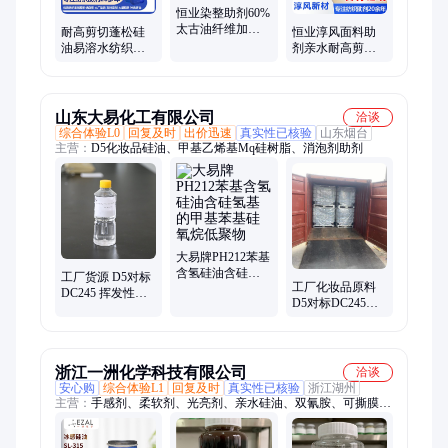
速干整理剂CF8、染色同浴柔软剂CF8
恒业染整助剂60%
太古油纤维加工
耐高剪切蓬松硅
恒业淳风面料助
柔软剂纯度高副
油易溶水纺织助
剂亲水耐高剪切
产物少
剂CF-0126有抗静
硅油900CF棉毛及
电功能剥除后复
其混纺布织物
染
山东大易化工有限公司
洽谈
综合体验L0
回复及时
出价迅速
真实性已核验
山东烟台
主营：
D5化妆品硅油、甲基乙烯基Mq硅树脂、消泡剂助剂
大易牌PH212苯基
含氢硅油含硅氢
工厂货源 D5对标
工厂化妆品原料
基的甲基苯基硅
DC245 挥发性硅
D5对标DC245良
氧烷低聚物
油 十甲基环五硅
好的挥发性溶解
氧烷 厂家供应
性的环硅氧烷材
料
浙江一洲化学科技有限公司
洽谈
安心购
综合体验L1
回复及时
真实性已核验
浙江湖州
主营：
手感剂、柔软剂、光亮剂、亲水硅油、双氰胺、可撕膜、
增加克、纺织纤维、染料助剂、织物面料、环氧树脂、防沾污
剂、纺织纺纱、针织面料、织物毛衫、二氰二胺、纺织除油、摩