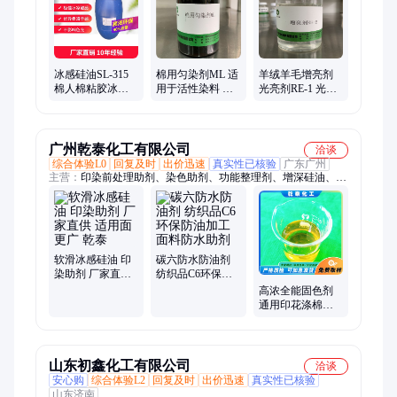
擦牢度、纤维面料、毛涤纶锦纶、纺织除锈剂、亲水冰爽凉、香
味整理剂、抗菌防霉剂、仿真皮处理
冰感硅油SL-315
棉用匀染剂ML 适
羊绒羊毛增亮剂
棉人棉粘胶冰感
用于活性染料 全
光亮剂RE-1 光泽
整理 冰爽凉感
棉、涤棉匀染 移
持久 不影响手感
染性优异
纺织印染助剂
广州乾泰化工有限公司
洽谈
综合体验L0
回复及时
出价迅速
真实性已核验
广东广州
主营：
印染前处理助剂、染色助剂、功能整理剂、增深硅油、无
醛固色剂、高浓固色剂、渗透剂、精练酶
软滑冰感硅油 印
碳六防水防油剂
染助剂 厂家直供
纺织品C6环保防
适用面更广 乾泰
油加工 面料防水
高浓全能固色剂
助剂
通用印花涤棉固
色 优良无杂质 纺
织助剂
山东初鑫化工有限公司
洽谈
安心购
综合体验L2
回复及时
出价迅速
真实性已核验
山东济南