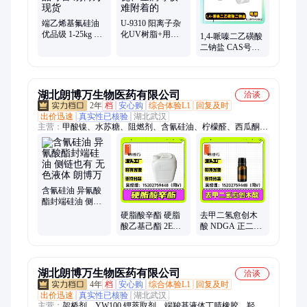
端乙烯基氟硅油
U-9310 阳离子杂
优品级 1-25kg 可
化UV树脂+用于
1,4-哌嗪二乙磺酸
分装 样品可售 朗
玻璃、陶瓷、金
二钠盐 CAS号
博万 现货
属等较难附着的
76836-02-7 可分装
朗博万
湖北朗博万生物医药有限公司
洽谈
2年
档
安心购
综合体验L1
回复及时
出价迅速
真实性已核验
湖北武汉
主营：
甲酸镍、水苏糖、阻燃剂、含氰硅油、柠檬醛、西瓜酮、
氢醌酯、卡必醇、消泡剂、磷酸铁、肉桂醇、肉桂醛、碳酸镉、
磷酸铝、银墨水、椰油胺、封装胶、化合物、桦木油、稀释剂、
羟乙基、乙硫氮、润肤剂、球虫酯、矮壮素、异龙脑
含氰硅油 异氰酸
酯封端硅油 侧链
也有 无色液体 朗
硬脂酸辛酯 硬脂
去甲二氢愈创木
博万
酸乙基己酯 2EHS
酸 NDGA 正二氢
22047-49-0 十八酸
愈创酸 500-38-9
辛酯 1kg起
1g起 白色粉末
湖北朗博万生物医药有限公司
洽谈
4年
档
安心购
综合体验L1
回复及时
出价迅速
真实性已核验
湖北武汉
主营：
架桥剂、YW100 锂萃取剂、端羧基液体丁腈橡胶、羟基