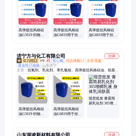
高弹挺括风格硅
高弹挺括风格硅
高弹挺括风格硅
油G5619 织物爽
油G6819用于丝光
油G6819用于丝光
滑清凉硅油整理
针织棉、莫代尔
针织棉、莫代尔
剂 纺织氨基硅油
后整理爽滑 柔软
后整理爽滑 柔软
剂
剂
济宁方与化工有限公司
洽谈
4年
档
安心购
综合体验L1
出价迅速
真实性已核验
山东济宁
主营：
抗氧剂、乳化剂、苯扎氯铵、高弹挺括风格硅油、烷基二
甲基、氢化蓖麻油、表面活性剂、双链季胺盐、聚氧乙烯醚、二
丁基羟基甲苯、甘油聚氧丙烯醚、十二烷基硫酸钠、树脂、助剂
现货批发 膏霜简
易乳化剂 305增稠
乳液 身体乳润肤
高弹挺括风格硅
高弹挺括风格硅
霜
油G5619 织物爽
油G6819用于丝光
滑清凉硅油整理
针织棉、莫代尔
剂 纺织氨基硅油
后整理爽滑 柔软
剂
山东湖凌新材料有限公司
洽谈