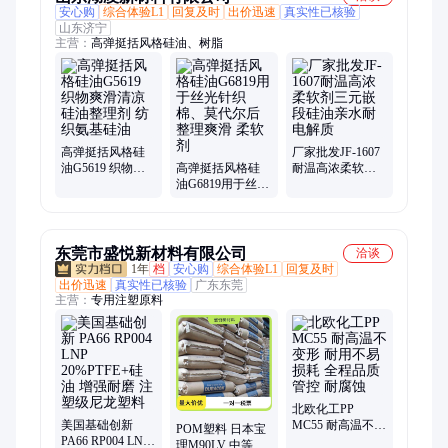
安心购
综合体验L1
回复及时
出价迅速
真实性已核验
山东济宁
主营：
高弹挺括风格硅油、树脂
高弹挺括风格硅
厂家批发JF-1607
油G5619 织物爽
高弹挺括风格硅
耐温高浓柔软剂
滑清凉硅油整理
油G6819用于丝光
三元嵌段硅油亲
剂 纺织氨基硅油
针织棉、莫代尔
水耐电解质
后整理爽滑 柔软
剂
东莞市盛悦新材料有限公司
洽谈
1年
档
安心购
综合体验L1
回复及时
出价迅速
真实性已核验
广东东莞
主营：
专用注塑原料
北欧化工PP
美国基础创新
MC55 耐高温不变
POM塑料 日本宝
PA66 RP004 LNP
形 耐用不易损耗
理M90LV 中等粘