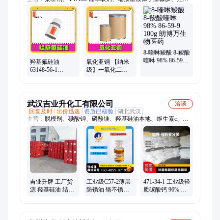
氟硅油、10-羟基癸酸、苯乙烯磷酸、肉豆蔻酸镁、硬脂酸钴、
全氟三丁胺、乙烯基磷酸二乙酯、磷酸锰铁锂、β-磷酸三钙、十
一烯酸、钨酸铝、1-乙炔基环已醇、间二异丙苯、锂硅合金、溴
甲酚绿、生物活性玻璃、溴代海因树脂颗粒、红铝、龙涎酮、原
丁酸三甲酯
8-喹啉羧酸 8-羧酸
喹啉 98% 86-59-9
羟基氟硅油
氧化亚铜 【纳米
100g 朗博万生物
63148-56-1
级】一氧化二铜
医药
150~1500粘度 聚
红色氧化铜 1317-
三氟丙基甲基硅
39-1 50kg
氧烷 朗博万
武汉吉业升化工有限公司
洽谈
回复及时
出价迅速
资质已核验
湖北武汉
主营：
脱模剂、碘酸钾、磷酸镁、羟基硅油本地、维生素c、维
生素b1、维生素b6、维生素d3、二硫化钼、吡啶硫铜、香草香
精、芥酸酰胺、乙基纤维素、次氯酸钙、九水硫化钠、EVA乳
液、水玻璃、硅酸钠
吉业升牌 工厂货
工业级C57-2薄层
471-34-1 工业级轻
源 羟基硅油 结构
防锈油 铬不锈钢
质碳酸钙 96% 废
控制剂 63148-62-9
钢铁 铸铁等黑色
水中种剂 橡胶填
金属长期封存防
充剂 小量可发
锈