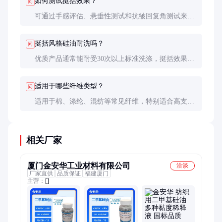
如何测试挺括效果？
问
可通过手感评估、悬垂性测试和抗皱回复角测试来评
价挺括效果。专业实验室还会使用电子织物风格仪进
行定量分析。
挺括风格硅油耐洗吗？
问
优质产品通常能耐受30次以上标准洗涤，挺括效果仍
保持良好。耐洗性与硅油分子结构、织物类型和整理
工艺有关。
适用于哪些纤维类型？
问
适用于棉、涤纶、混纺等常见纤维，特别适合高支高
密织物。对天然纤维如羊毛、丝绸需选用专用型号，
避免影响手感。
相关厂家
厦门金安华工业材料有限公司
洽谈
厂家直供
品质保证
福建厦门
主营：
[]