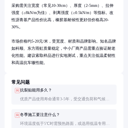
采购需关注宽度（常见10-30cm）、厚度（2-5mm）、拉伸
强度（≥8kN/m为佳）、剥离强度（≥0.5kN/m）等指标。改
性沥青基产品性价比高，橡胶基耐候性更好但价格高20-
30%。

市场价格约5-20元/米，受宽度、材质和品牌影响。知名品牌
如科顺、东方雨虹质量稳定，中小厂商产品需重点验证耐老
化性能。建议索取样品进行实地测试，重点关注低温柔韧性
和高温抗车辙性能。
常见问题
抗裂贴能用多久？
问
优质产品使用寿命通常3-5年，受交通负荷和气候影
响。正确施工且基层稳定的情况下，最长可达8年。
冬季施工要注意什么？
问
环境温度低于5℃时需预热路面，或选用低温专用型