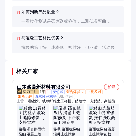
号。胶层活性降低可能导致初期粘结力不足，需延长
压实时间。
如何判断产品质量？
问
一看拉伸测试是否达到标称值，二测低温弯曲
（-20℃对折无裂纹），三验高温性能（70℃放置24
小时无流淌）。
与灌缝工艺相比优劣？
问
抗裂贴施工快、成本低、密封好，但不适于活动裂
缝。灌缝适合不规则裂缝，但耐久性差，易被车轮带
出。
相关厂家
山东路鼎新材料有限公司
洽谈
1年
厂
安心购
综合体验L0
回复及时
出价迅速
真实性已核验
湖北鄂州
主营：
灌缝胶、玻璃纤维土工格栅、贴缝带、抗裂贴、高性能应
力吸收贴、钢塑土工格栅、双向塑料土工格珊、玄武岩纤维土工
格栅、道路密封胶、土工布、土工膜、复合土工膜、土工专用
胶、经编复合防裂布、沥青冷补料、单向塑料土工格栅
路鼎 沥青路面抗
路鼎 路面抗裂贴
路面抗裂贴 混凝
裂贴 混凝土缝隙
混凝土缝隙修复
土缝隙修复 拉伸