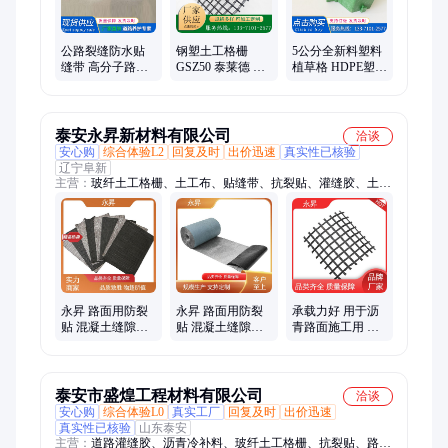
公路裂缝防水贴
钢塑土工格栅
5公分全新料塑料
缝带 高分子路面
GSZ50 泰莱德 增
植草格 HDPE塑料
缝隙修补抗裂贴
强土体的稳定性
停车位用 施工简
柔韧性好
单
泰安永昇新材料有限公司
洽谈
安心购
综合体验L2
回复及时
出价迅速
真实性已核验
辽宁阜新
主营：
玻纤土工格栅、土工布、贴缝带、抗裂贴、灌缝胶、土工
格室、植草格、土工膜、复合土工膜、生态袋、植生袋
永昇 路面用防裂
永昇 路面用防裂
承载力好 用于沥
贴 混凝土缝隙修
贴 混凝土缝隙修
青路面施工用 双
复 低温抗裂 支持
复 强力抗裂 环保
向玻纤土工格栅
定制
材料
厂家 节省材料 永
昇
泰安市盛煌工程材料有限公司
洽谈
安心购
综合体验L0
真实工厂
回复及时
出价迅速
真实性已核验
山东泰安
主营：
道路灌缝胶、沥青冷补料、玻纤土工格栅、抗裂贴、路面