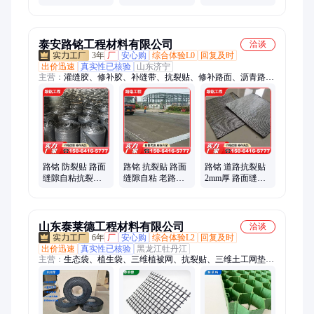
修复 可支持拿样
旧路改造工程专
强度高 可支持拿
用
样
泰安路铭工程材料有限公司
洽谈
3年
厂
安心购
综合体验L0
回复及时
出价迅速
真实性已核验
山东济宁
主营：
灌缝胶、修补胶、补缝带、抗裂贴、修补路面、沥青路
面、防裂贴、填缝胶、修补带、混凝土、补缝胶、网裂贴、沥青
条、密封胶、贴缝带、压缝带、裂缝贴、裂缝带、纤维格栅、填
缝材料、防裂卷材、改性沥青、沥青胶泥、道路防裂、沥青路养
路铭 防裂贴 路面
路铭 抗裂贴 路面
路铭 道路抗裂贴
缝隙自粘抗裂贴
缝隙自粘 老路翻
2mm厚 路面缝隙
老路翻修养护白
修养护白改黑沥
自粘式龟裂贴网
改黑沥青 加工定
青 库存充足
裂贴 库存充足
制
山东泰莱德工程材料有限公司
洽谈
6年
厂
安心购
综合体验L2
回复及时
出价迅速
真实性已核验
黑龙江牡丹江
主营：
生态袋、植生袋、三维植被网、抗裂贴、三维土工网垫、
防裂贴、软式透水管、钢塑土工格栅、土工格室、玻纤土工格
栅、土工布、椰丝毯、排水板、塑料排水盲沟管、植草格、土工
膜、灌缝胶