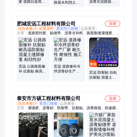
家 道路白改黑旧
沥青水泥路面防
路基水利挡土排
路改造工程沥青
裂网 玻纤格栅热
水加筋防护 耐酸
路面缝隙贴 规格
轧无纺布 耐高温
碱抗老化涤纶工
定制
车辙
程布
肥城宏远工程材料有限公司
洽谈
综合体验L0
回复及时
真实性已核验
山东泰安
主营：
道路密封胶、贴缝带、沥青冷补料、路面裂缝灌缝胶、路
面沥青灌缝胶、路面修补抗裂贴、抗裂贴、修补沥青砂、网状裂
缝修复贴、感压型沥青冷补料、单组份聚氨酯密封胶、防裂贴
宏远 公路路面修
宏远 道路修补冷
补 抗裂贴 耐高温
拌沥青砂生产厂
宏远 防裂贴 自粘
防裂贴 混凝土缝
家 耐久性 耐候性
抗裂贴 混凝土缝
隙修复 粘结性好
施工方便
隙修复 横向纵向
粘结性好施工简
单
泰安市方硕工程材料有限公司
洽谈
综合体验L0
资质已核验
山东泰安
主营：
灌缝胶、沥青砂、防裂带、抗裂贴、沥青路面、防渗膜、
防裂贴、冷补料、土工布、填缝胶、贴缝带、灌缝机、土工膜、
嵌缝胶、密封胶、修补料、生态袋、灌封胶、无纺布、土工格
栅、修复材料、水泥沥青、道路沥青、冷补沥青、修补材料