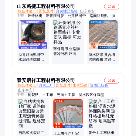
山东路捷工程材料有限公司
洽谈
综合体验L0
回复及时
真实性已核验
山东泰安
主营：
玻纤格栅、沥青灌缝胶、公路贴缝带、路面防裂贴、沥青
抗裂贴、路面灌缝胶、道路抗裂贴、自粘式抗裂贴、抗裂贴、沥
青路面灌缝胶、路面填缝胶、沥青冷补料、道路裂缝贴、沥青防
裂贴、自粘型防裂贴、玻璃纤维土工格栅、沥青贴缝带、玻纤土
工格栅、公路灌缝胶、加热型道路密封胶、灌缝胶、道路沥青冷
补料、裂缝贴、防裂贴、贴缝带
环保耐用 公路沥
青冷补料 路面修
沥青路面贴缝带
防水防渗 复合增
补 专业团队 路捷
水泥路缝隙修补
强防裂布 道路养
可发样品
自粘式防水抗裂
护 高弹纤维抗裂
路捷厂家 服务周
到
泰安启祥工程材料有限公司
洽谈
综合体验L0
真实工厂
回复及时
出价迅速
资质已核验
山东泰安
主营：
抗裂贴、土工布、光面土工膜、滤水园艺保湿毯
自粘式抗裂贴厂
复合土工布格栅
土工布生产厂家