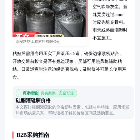
空气吹净灰尘。裂
缝宽度超过5mm
时应先填充骨料。
雨天或路面潮湿时
不宜施工。

泰安路铭工程材料有限公司
粘贴后需用专用压实工具滚压3-5遍，确保边缘紧密贴合。
开放交通前检查是否有翘边现象，局部可用热风枪辅助粘
结。日常巡查时注意边缘是否脱粘，及时修补可延长使用寿
命。
商家经验
真实案例 · 安全可信
硅酮灌缝胶价格
本文探讨硅酮灌缝胶的价格影响因素，包括材料特性、应用场景
和市场供需关系，帮助读者了解其价格区间及选购要点。
B2B采购指南