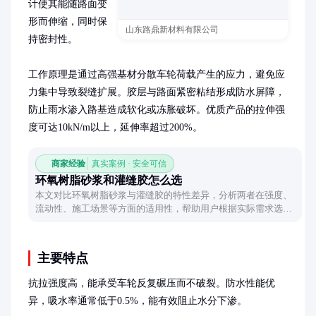
计使其能随路面变
形而伸缩，同时保
山东路鼎新材料有限公司
持密封性。

工作原理是通过高强基材分散车轮荷载产生的应力，避免应
力集中导致裂缝扩展。胶层与路面紧密粘结形成防水屏障，
防止雨水渗入路基造成软化或冻胀破坏。优质产品的拉伸强
度可达10kN/m以上，延伸率超过200%。
商家经验
真实案例 · 安全可信
环氧树脂砂浆和灌缝胶怎么选
本文对比环氧树脂砂浆与灌缝胶的特性差异，分析两者在强度、
流动性、施工场景等方面的适用性，帮助用户根据实际需求选择
合适材料。
主要特点
抗拉强度高，能承受车轮反复碾压而不破裂。防水性能优
异，吸水率通常低于0.5%，能有效阻止水分下渗。
