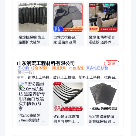
贴缝带、塑料土工格栅、钢塑土工格栅、沥青砂、土工布、土工
膜
盛煌抗裂贴 防止
自粘式抗裂贴厂
盛煌 加热型沥青
路面扩大缝隙 超
家 道路白改黑旧
灌缝胶 道路养护
高耐久性 施工便
路改造工程沥青
全套材料 高温不
捷
路面缝隙贴 盛煌
流淌 支持拿样
山东润宏工程材料有限公司
洽谈
安心购
综合体验L1
回复及时
出价迅速
真实性已核验
湖北十堰
主营：
钢塑土工格栅、玻纤土工格栅、塑料土工格栅、抗裂贴、
土工布、土工膜、复合土工膜、膨润土防水毯、塑料排水板、毛
细排水板、复合排水网、软式透水管、硬式透水管、塑料盲沟、
土工席垫、贴缝带、灌缝胶、土工格室、生态袋、三维植被网
润宏公路缝隙
矿山建设坑道加
润宏道路养护编
2.0mm抗裂贴 道
固单向塑料土工
织布抗裂贴 路面
路养护专用路面
格栅 路基加筋 重
白改黑自粘式防
白改黑实力防裂
量轻 来图定制
裂卷材2.0mm防裂
贴厂家
贴