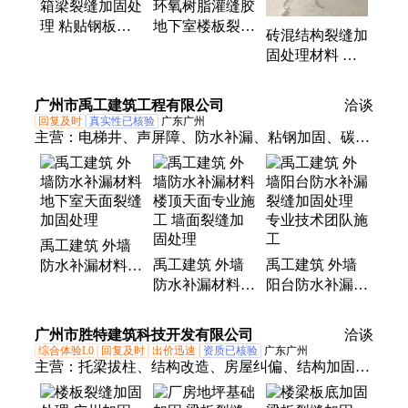
箱梁裂缝加固处
环氧树脂灌缝胶
布、环氧修补砂浆、水泥地面修补施工、支座灌浆
理 粘贴钢板修
地下室楼板裂缝
料、道路修补料、混凝土路面修补施工、碳纤维浸渍
砖混结构裂缝加
复开裂 混凝土
加固处理材料
胶、清水混凝土保护剂
固处理材料 高
粘钢胶
渗透化学注浆料
广州市禹工建筑工程有限公司
洽谈
回复及时
真实性已核验
广东广州
主营：
电梯井、声屏障、防水补漏、粘钢加固、碳纤
维加固、地基加固方法、防水施工服务、厕所防水堵
漏、建筑植筋方案、漏水维修服务、免砸砖卫生间、
卫生间防水施工、卫生间防水方案
禹工建筑 外墙
禹工建筑 外墙
禹工建筑 外墙
防水补漏材料
防水补漏材料
阳台防水补漏
地下室天面裂缝
楼顶天面专业施
裂缝加固处理
加固处理
工 墙面裂缝加
专业技术团队施
广州市胜特建筑科技开发有限公司
洽谈
固处理
工
综合体验L0
回复及时
出价迅速
资质已核验
广东广州
主营：
托梁拔柱、结构改造、房屋纠偏、结构加固设
计、基础加固、裂缝处理、建筑加固改造、厂房加