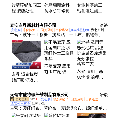
砖墙喷锚加固工
外墙翻新涂料
专业桩基施工
程 裂缝处理 缺
防水防霉修复
钻孔灌注施工队
陷修复 工程实
抗紫外线老化
高效地基处理
践足
持久耐用
设备先进可靠
泰安永昇新材料有限公司
洽谈
安心购
综合体验L2
回复及时
出价迅速
真实性已核验
湖北荆州
主营：
玻纤土工格栅、抗裂贴、土工布、贴缝带、灌
缝胶、土工格室、植草格、土工膜、复合土工膜、生
态袋、植生袋
不易变形 应用
永昇 适用于恶
范围广泛 玻璃
永昇 沥青抗裂
劣地质 治理护
纤维土工格栅
贴厂家 混凝土
坡聚乙烯蜂巢
永昇
缝隙修复 高温
充分张拉 土工
稳定 环保材料
无锡市盛特碳纤维制品有限公司
格室厂家
洽谈
3年
厂
安心购
综合体验L1
回复及时
出价迅速
真实性已核验
江苏无锡
主营：
碳纤维布、芳纶布、芳碳混合布、碳纤维单向
布、玻纤、玻璃纤维碳纤维、芳纶混编布