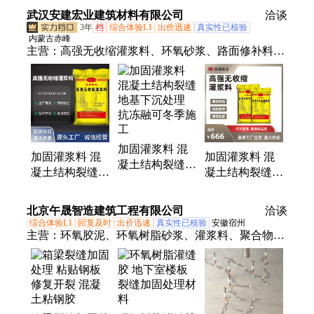
家批发 源头厂
武汉安建宏业建筑材料有限公司
洽谈
家
3年
档
综合体验L1
出价迅速
真实性已核验
内蒙古赤峰
主营：
高强无收缩灌浆料、环氧砂浆、路面修补料、
加固灌浆料、抢修料、水泥自流平
加固灌浆料 混
加固灌浆料 混
加固灌浆料 混
凝土结构裂缝地
凝土结构裂缝地
凝土结构裂缝地
基下沉处理 抗
基下沉处理 抗
基下沉处理 抗
冻融可冬季施工
冻融可冬季施工
冻融可冬季施工
北京午晟智造建筑工程有限公司
洽谈
综合体验L1
回复及时
出价迅速
真实性已核验
安徽宿州
主营：
环氧胶泥、环氧树脂砂浆、灌浆料、聚合物加
固砂浆、起砂处理剂、道钉锚固剂、聚合物修补砂
浆、灌浆树脂、粘钢胶、植筋胶、混凝土界面剂、混
凝土表面增强剂、支座砂浆、重力砂浆、水泥混凝土
修补料、高强聚合物砂浆、环氧树脂灌缝胶、碳纤维