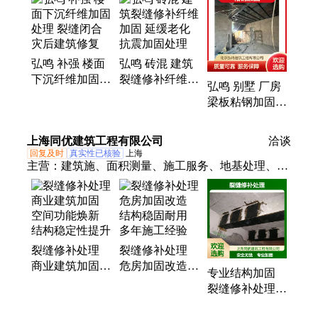
弘鸣 补强 楼面
弘鸣 砖混 建筑
下沉纤维加固处
裂缝修补纤维加
弘鸣 别墅 厂房
理 裂缝闭合 灾
固 延缓老化 抗
梁板粘钢加固补
后建筑修复
震加固处理
强工程 裂缝闭
合 抗震加固处
上海同优建筑工程有限公司
洽谈
理
回复及时
真实性已核验
上海
主营：
建筑施、面积测量、施工服务、地基处理、加
固服务、地基加固、混凝土加固、加固工程服务、加
固改造服务、抗震评估、全性检测、检测服务、检测
评估、房屋检测鉴定、房屋安全检测、房屋纠错平
移、基础设计施工、一站式焊接服务
裂缝修补处理
裂缝修补处理
商业建筑加固
危房加固改造
专业结构加固
空间功能焕新
结构稳固耐用
裂缝修补处理
结构稳定性提升
多年施工经验
定制改造方案