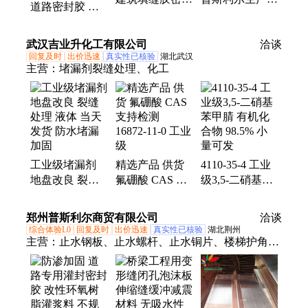
道路密封胶 路
胶 混凝土公路
墙止水钢板现货
面用阻水补缝胶
修补材料 不规
水池施工缝止水
不规则裂缝处理
武汉吉业升化工有限公司
则裂缝处理
板
洽谈
回复及时
出价迅速
真实性已核验
湖北武汉
主营：
堵漏剂裂缝处理、化工
工业级堵漏剂
精选产品 供货
4110-35-4 工业
地盘改良 裂缝
氟硼酸 CAS 支
级3,5-二硝基苯
处理 液体 当天
持检测 16872-
甲腈 有机化合
发货 防水堵漏
11-0 工业级
物 98.5% 小量
郑州普斯利尔商贸有限公司
洽谈
加固
可发
综合体验L0
回复及时
出价迅速
真实性已核验
湖北荆州
主营：
止水钢板、止水螺杆、止水铜片、楼梯护角、
橡胶止水带、紫铜止水片、不锈钢止水钢板、钢筋网
片、沥青纤维板、膨胀止水带、镀锌止水钢板、遇水
膨胀止水条、聚乙烯闭孔泡沫板、道路密封胶、填补
灌封胶、沥青冷补料、聚氨酯密封胶、楼梯保护垫、