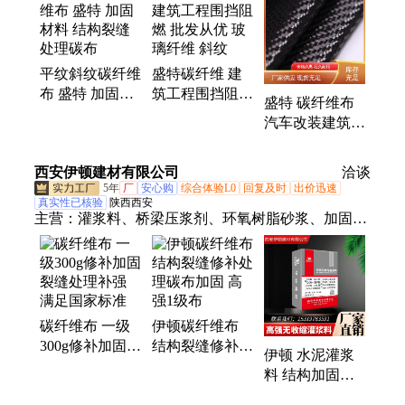
平纹斜纹碳纤维
盛特碳纤维 建
布 盛特 加固材
筑工程围挡阻燃
盛特 碳纤维布
料 结构裂缝处
批发从优 玻璃
汽车改装建筑加
理碳布
纤维 斜纹
固 3k斜纹 服务
完善
西安伊顿建材有限公司
洽谈
5年
厂
安心购
综合体验L0
回复及时
出价迅速
真实性已核验
陕西西安
主营：
灌浆料、桥梁压浆剂、环氧树脂砂浆、加固修
补砂浆、自流平水泥、支座灌浆料、高延性混凝土、
水泥路面修补料、色差修复剂、混凝土防碳化涂料、
压浆剂、融雪剂、速凝剂、膨胀剂
碳纤维布 一级
伊顿碳纤维布
300g修补加固裂
结构裂缝修补处
伊顿 水泥灌浆
缝处理补强 满
理碳布加固 高
料 结构加固补
足国家标准
强1级布
强 货源稳定 厂