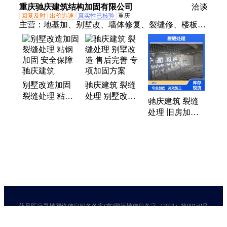
安全隐患排查
重庆驰庆建筑结构加固有限公司
洽谈
回复及时
出价迅速
真实性已核验
重庆
主营：
地基加、别墅改、墙体修复、裂缝修、楼板加
固、旧房加固、植筋加固、厂房加固、裂缝处理、粘
钢加固、墙体加固、商业楼加固、碳纤维加固服务、
别墅定制、基础注浆加、地基稳固工程、商业楼结构
补、墙体安全修复
别墅改造加固
驰庆建筑 裂缝
裂缝处理 粘钢
处理 别墅改造
驰庆建筑 裂缝
加固 安全保障
售后完善 专项
处理 旧房加固
驰庆建筑
加固方案
高效施工 截面
加大施工
药品医疗器械网络信息服务备案(京)网药械信息备字（2021）第00159号
京ICP证030173号
京公网安备11000002000001号