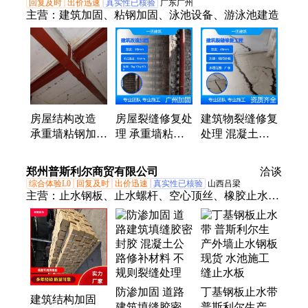
回复及时
出价迅速
真实性已核验
广东广州
主营：
建筑加固、粘钢加固、泳池设备、游泳池建造
房屋结构改造
房屋裂缝修复处
建筑物裂缝修复
承重墙粘钢加固
理 承重墙粘钢
处理 混凝土加
防腐防锈 裂缝
加固 梁柱植筋
固补强 粘钢包
处理施工找一固
及结构安全检测
柱施工效率快
郑州普斯利尔商贸有限公司
洽谈
建筑
施工等
保质保量
综合体验L0
回复及时
出价迅速
真实性已核验
山西吕梁
主营：
止水钢板、止水螺杆、空心顶丝、橡胶止水
带、楼梯护角、聚乙烯闭孔泡沫板、聚硫密封胶、丁
基防水胶带、钢筋网片、止水鱼鳞网、止水铜片、紫
铜止水片、不锈钢止水钢板、钢筋套筒、沥青纤维
板、镀锌止水钢板、遇水膨胀止水条、道路密封胶、
填补灌封胶、沥青冷补料、聚氨酯密封胶、楼梯保护
防渗加固 道路
丁基钢板止水带
垫、沥青油膏、沥青木屑板、沥青木板
建筑结构加固
建筑填缝胶密封
普斯利尔生产外