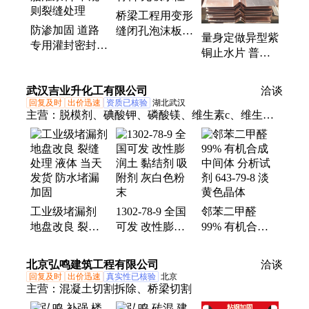
桥梁工程用变形
预制楼梯防护垫、沥青木屑板、沥青木板、建筑网
防渗加固 道路
缝闭孔泡沫板
片、沥青油膏、U型卡、聚硫密封胶
量身定做异型紫
专用灌封密封胶
伸缩缝缓冲减震
铜止水片 普斯
改性环氧树脂灌
材料 无吸水性
利尔 箱涵止水
浆料 不规则裂
铜片 支持定制
武汉吉业升化工有限公司
缝处理
洽谈
回复及时
出价迅速
资质已核验
湖北武汉
主营：
脱模剂、碘酸钾、磷酸镁、维生素c、维生素
b1、维生素b6、维生素d3、二硫化钼、吡啶硫铜、香
草香精、芥酸酰胺、乙基纤维素、次氯酸钙、九水硫
化钠、EVA乳液、水玻璃、硅酸钠
工业级堵漏剂
1302-78-9 全国
邻苯二甲醛
地盘改良 裂缝
可发 改性膨润
99% 有机合成
处理 液体 当天
土 黏结剂 吸附
中间体 分析试
发货 防水堵漏
剂 灰白色粉末
剂 643-79-8 淡
北京弘鸣建筑工程有限公司
洽谈
加固
黄色晶体
回复及时
出价迅速
真实性已核验
北京
主营：
混凝土切割拆除、桥梁切割