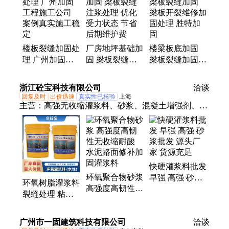
固、学校加固、别墅加固、机房加固、梁板柱加固、
桥梁桩基托换
楼板裂缝加固处
厂房地坪基础加
楼梁板底加固
理 广州加固工
固 梁板裂缝注
梁板裂缝加固
程施工公司 案
浆处理 优化受
梁板开裂维修加
例真实施工稳定
力状态 节省后
固处理 胜特加
浙江砼宝科技有限公司
洽谈
期维护费
固
回复及时
出价迅速
真实性已核验
上海
主营：
高强无收缩灌浆料、砂浆、混凝土增强剂、起
砂处理剂、裂缝处理剂、养护剂、环氧灌注胶
快硬灌浆料批发
环氧聚合物砂浆
早强 高强 砂浆
环氧树脂灌浆料
高强度高韧性无
批发 源头厂家
裂缝处理 粘结
收缩耐酸 水泥
货源充足
性强 高强度 加
路面修补加固灌
固建筑材料路桥
广州市一固建筑科技有限公司
浆料
洽谈
工程用