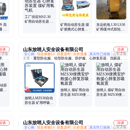
工厂供应MSZ-30
矿用自动苏生器 心
件 高
矿用自动苏生器 煤
东达机电 L30 LS30
肺复苏装置 煤矿用
通 直
矿便携式心肺复苏
矿用缓冲式双轮滚
氧气机
通 支
救援吸氧设备 人工
轮罐耳 单轮宽轮
呼吸自救装置
山东放哨人安全设备有限公司
洽谈
洽谈
东济南
安心购
综合体验L0
回复及时
出价迅速
真实性已核验
山东济南
带、防
主营：
重型防化服、轻型防化服、防护服、心肺复苏器、洗眼器、手
避火
套、低温服、隔热服、移动供气源、长管呼吸器、电动式长管呼吸
器、半
器、自吸式长管呼吸器、防毒面具、全面具、释放器、护目镜、C级
次性防
防护服、空气呼吸器、避火服、一次性防护服、消防服、充填泵、动
力送风呼吸器、防爆充气箱、自动苏生器
自动苏
苏紧急
放哨人 煤矿用自动
放哨人 煤矿用自动
苏生器 MZS30便携
苏生器 MZS30便携
放哨人MZS30自动
安护救援心肺复苏
安护救援心肺复苏
苏生器 矿用呼吸器
吸氧装置
吸氧装置
心肺复苏装置
山东放哨人安全设备有限公司
洽谈
洽谈
安心购
综合体验L0
回复及时
出价迅速
真实性已核验
山东济南