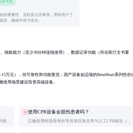
 安全可信
收的重要性、流程及注意事项，帮助用户了
面具，确保环保与安全。
）、续航能力（至少30分钟连续使用）、数据记录功能（符合医疗文书要
（约8-15万元），但可靠性和功能更优；国产设备如迈瑞的BeneHeart系列性价
高频使用场景建议投资高端设备。
使用CPR设备会损伤患者吗？
问
的按压
正确使用时肋骨骨折等并发症发生率与人工CPR相当（约
工
30%）。设备具有压力限制功能，反而可能减少过度按压