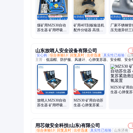
钻杆、钻机、矿车
煤矿用MZS30自动
矿用40T刮板输送机
厂家不锈钢管
苏生器 矿用呼吸器
配件分链器 高强度
压无缝异径三
心肺复苏装置 重量
锻打拨链器 多种规
缝大口径正三 
轻 便于携带
格
持定制
山东放哨人安全设备有限公司
安心购
综合体验L0
回复及时
出价迅速
真实性已核验
山
主营：
低温帽、防护服、风速计、心肺复苏器、安全帽、安全
毒衣、护目镜、全面罩、低温服、隔热服、捕蜂服、连体服、
服、洗眼器、长管呼吸器、充填泵、动力送风式呼吸器、苏生
面具、空气呼吸器、防毒面具、一级防化服、二级防化服、一
护服、防化服
MZS30 矿用
生器 心肺复
救援吸氧装置
放哨人MZS30自动
MZS30 矿用自动苏
苏生器 矿用呼吸器
生器 心肺复苏紧急
心肺复苏装置
救援吸氧装置
用芯做安全科技(山东)有限公司
综合体验L0
回复及时
出价迅速
真实性已核验
山东济南