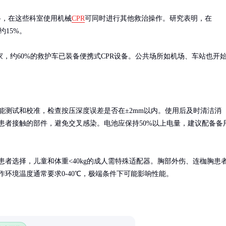
科，在这些科室使用机械
CPR
可同时进行其他救治操作。研究表明，在
15%。

，约60%的救护车已装备便携式CPR设备。公共场所如机场、车站也开
能测试和校准，检查按压深度误差是否在±2mm以内。使用后及时清洁消
患者接触的部件，避免交叉感染。电池应保持50%以上电量，建议配备备
患者选择，儿童和体重<40kg的成人需特殊适配器。胸部外伤、连枷胸患
作环境温度通常要求0-40℃，极端条件下可能影响性能。