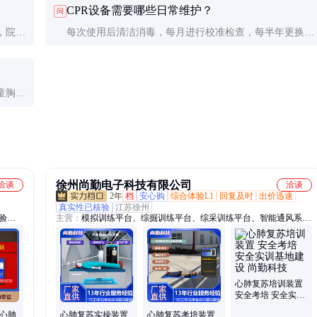
CPR设备需要哪些日常维护？
问
的风险。
，院前
每次使用后清洁消毒，每月进行校准检查，每半年更换电
设备兼
池（如不可充电）。存储环境应干燥通风，避免极端温
度。
童胸廓
损伤。
徐州尚勤电子科技有限公司
洽谈
洽谈
2年
档
安心购
综合体验L1
回复及时
出价迅速
真实性已核验
江苏徐州
验装
主营：
模拟训练平台、综掘训练平台、综采训练平台、智能通风系
统、矿山安全实训基地、煤矿培训设备、煤矿安全教学、矿山培训设
备
心肺复苏培训装置
安全考培 安全实训
基地建设 尚勤科技
 心肺
心肺复苏实操装置
心肺复苏考培装置