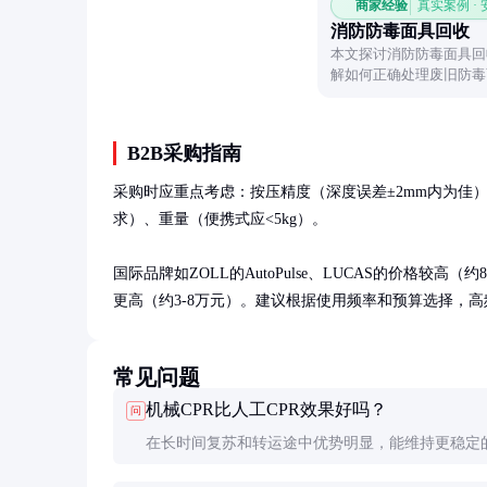
商家经验
真实案例 ·
消防防毒面具回收
本文探讨消防防毒面具回
解如何正确处理废旧防毒
B2B采购指南
采购时应重点考虑：按压精度（深度误差±2mm内为佳
求）、重量（便携式应<5kg）。

国际品牌如ZOLL的AutoPulse、LUCAS的价格较高
更高（约3-8万元）。建议根据使用频率和预算选择，
常见问题
机械CPR比人工CPR效果好吗？
问
在长时间复苏和转运途中优势明显，能维持更稳定
质量。但初期3-5分钟内，训练有素的人员实施的人