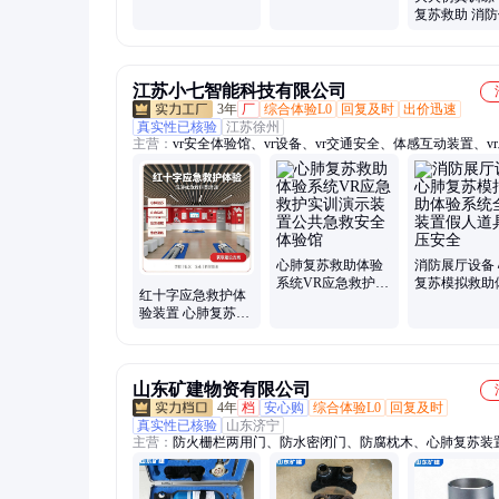
体验装置 火灾隐患
体验装置 楼宇火灾
复苏救助 消
查找系 统
联动演示设施
装置 一站式
地服务
江苏小七智能科技有限公司
3年
厂
综合体验L0
回复及时
出价迅速
真实性已核验
江苏徐州
主营：
vr安全体验馆、vr设备、vr交通安全、体感互动装置、v
安全、vr校园安全、vr应急安全、vr游戏设备、研学基地、vr
教育、安全培训设备、vr消防安全、VR驾驶模拟、VR安全教
台、vr航空航天、多功能机械伤害体验、智慧模拟触电体验、
火演练设备、模拟火灾成因实验台、vr双座蛋椅、反诈工作站
实践基地、VR火灾逃生、vr电力电网、VR校园踩踏
心肺复苏救助体验
消防展厅设备
系统VR应急救护实
复苏模拟救助
红十字应急救护体
训演示装置公共急
系统全套装置
验装置 心肺复苏止
救安全体验馆
道具按压安全
血包扎生命安全体
验馆实训设备
山东矿建物资有限公司
4年
档
安心购
综合体验L0
回复及时
真实性已核验
山东济宁
主营：
防火栅栏两用门、防水密闭门、防腐枕木、心肺复苏装
度绞车、排型钢梁、钢筋网片、螺纹钢锚杆、避难硐室密闭门
枕木、轨道配件、道岔、尖轨、水泥轨枕、压轨器、双速绞车