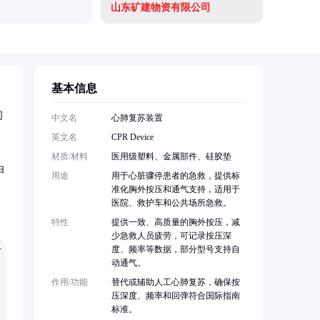
山东矿建物资有限公司
基本信息
问
中文名
心肺复苏装置
英文名
CPR Device
材质/材料
医用级塑料、金属部件、硅胶垫
由
用途
用于心脏骤停患者的急救，提供标
准化胸外按压和通气支持，适用于
医院、救护车和公共场所急救。
特性
提供一致、高质量的胸外按压，减
少急救人员疲劳，可记录按压深
度、频率等数据，部分型号支持自
动通气。
作用/功能
替代或辅助人工心肺复苏，确保按
压深度、频率和回弹符合国际指南
标准。