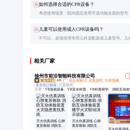
如何选择合适的CPR设备？
问
CPR同样有效，两者应结合使用。
考虑使用场景：院内固定使用可选功能全面的型号
急救优先考虑便携性。同时要评估团队培训需求和
儿童可以使用成人CPR设备吗？
问
容性（如能否与除颤器同步使用）。
不可以，必须使用专用儿科适配器或儿童型号。儿
结构和承受力与成人不同，强行使用可能导致严重
相关厂家
徐州市前沿智能科技有限公司
4年
厂
综合体验L0
回复及时
出价迅速
真实性已核验
江苏徐州
主营：
VR游戏设备、VR安全科普、VR科普研学、消防互动体
置、应急安全体验馆、航空航天馆
灭火仿真训练 心肺
灭火仿真训练 心肺
复苏救助 消防互动
复苏救助 消防互动
灭火仿真训练