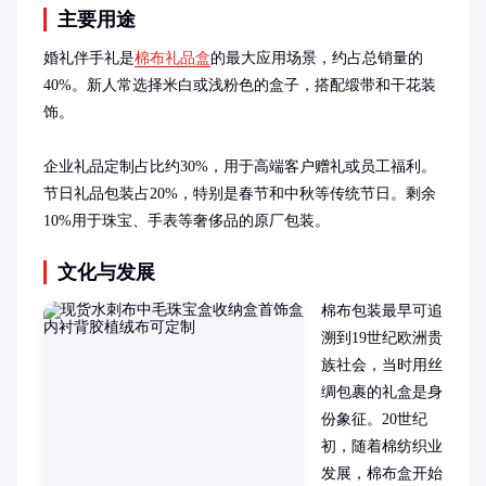
主要用途
婚礼伴手礼是
棉布礼品盒
的最大应用场景，约占总销量的
40%。新人常选择米白或浅粉色的盒子，搭配缎带和干花装
饰。

企业礼品定制占比约30%，用于高端客户赠礼或员工福利。
节日礼品包装占20%，特别是春节和中秋等传统节日。剩余
10%用于珠宝、手表等奢侈品的原厂包装。
文化与发展
棉布包装最早可追
溯到19世纪欧洲贵
族社会，当时用丝
绸包裹的礼盒是身
份象征。20世纪
初，随着棉纺织业
发展，棉布盒开始