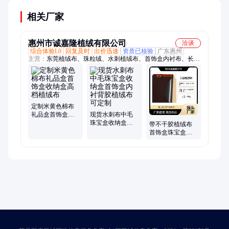
相关厂家
惠州市诚嘉隆植绒有限公司
洽谈
综合体验L0
回复及时
出价迅速
资质已核验
广东惠州
主营：
东莞植绒布、珠粒绒、水刺植绒布、首饰盒内衬布、长毛
植绒布、箱包、无纺布植绒布、针织植绒布
定制米黄色棉布
礼品盒首饰盒收
现货水刺布中毛
纳盒高档植绒布
珠宝盒收纳盒首
带不干胶植绒布
饰盒内衬背胶植
首饰盒珠宝盒内
绒布可定制
衬布礼品包装布
料颜色可选