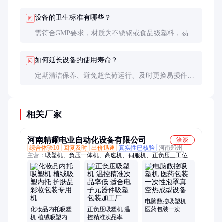
性价比高，售后服务更便捷。建议根据预算和生产需
求权衡。
设备的卫生标准有哪些？
问
需符合GMP要求，材质为不锈钢或食品级塑料，易于
清洁和消毒。部分设备还具备自动清洗功能。
如何延长设备的使用寿命？
问
定期清洁保养、避免超负荷运行、及时更换易损件是
关键。建议按照厂家提供的维护计划执行。
相关厂家
河南精耀电业自动化设备有限公司
洽谈
综合体验L0
回复及时
出价迅速
真实性已核验
河南郑州
主营：
吸塑机、负压一体机、高速机、伺服机、正负压三工位
电脑数控吸塑机
化妆品内托吸塑
正负压吸塑机 温
医药包装一次性
机 植绒吸塑内托
控精准次品率低
泡罩真空热成型