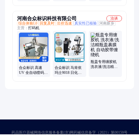
护肤品彩妆包装
适合电子元器件
设备
专用机
吸塑包装加工厂
河南合众标识科技有限公司
洽谈
综合体验L0
回复及时
出价迅速
真实性已核验
河南新乡
主营：
打码机
瓶盖专用缠胶机
洗衣液/洗洁精瓶
合众标识 高速
合众标识 马肯依
盖裹膜机 自动胶
UV 全自动喷码机
玛士9018 日化瓶
带缠绕机
高清小字喷印设
盒高速喷码机 3行
备 面膜彩妆包装
小字符标识设备
专用
药品医疗器械网络信息服务备案(京)网药械信息备字（2021）第00159号
京ICP证030173号
京公网安备11000002000001号