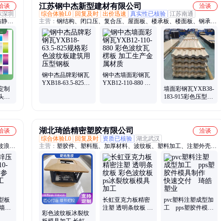
江苏钢中杰新型建材有限公司
洽谈
洽谈
东深圳
综合体验L0
回复及时
出价迅速
真实性已核验
江苏南通
防静电
主营：
钢结构、闭口压、复合压、屋面板、楼承板、楼面板、钢承
、气泡
板、缩口板、横装板、闭口板、墙面板、镀锌板、彩钢板、双檩条、
2x4
缩口压、热镀锌、镀锌几、60-50-2.0、铝镁锰、面100腰、彩钢瓦、
隔间架、屋面瓦、彩钢压、厚闭口
钢中杰品牌彩钢瓦
钢中杰墙面彩钢瓦
YXB18-63.5-825规
YXB12-110-880 彩
定制
墙面彩钢瓦YXB38-
格彩色波纹板建筑
色波纹瓦楞板 加工
头纹
183-915彩色压型钢
用压型钢板
生产金属材质
渐变
板 波纹板
湖北琦皓精密塑胶有限公司
洽谈
洽谈
综合体验L0
回复及时
资质已核验
湖北武汉
波浪
主营：
塑胶件、塑料瓶、加厚材料、波纹板、塑料加工、注塑外壳、
火板、
塑料模具、塑胶模具、注塑制品、塑胶产品、吹塑制品、塑胶外壳配
膜、屋
件
型板
长虹亚克力板精密
pvc塑料注塑成型加
80墙面
注塑 透明条纹板 彩
工 pps塑胶件模具
彩色波纹板冰裂纹
板加
色波纹板ps冰裂纹
制作 快速交付