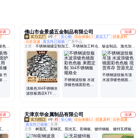
佛山市金景盛五金制品有限公司
洽谈
洽谈
时
4年
厂
安心购
综合体验L3
真实工厂
回复及时
出价迅速
真实性已核验
广东中山
银色镜
主营：
不锈钢储罐定制加工、不锈钢加工料仓、钣金制品、激光加工
城板、
板、压花板/防滑板、不锈钢板材批发、不锈钢中厚板、不锈钢搅拌
罐、不锈钢加工卷圆焊接、不锈钢花箱、310S耐高温马弗炉胆、不锈
钢线性水沟、钢结构旋转楼梯、不锈钢T型条装饰、不锈钢沉淀池、
不锈钢制品加工、不锈钢冲孔网定制、三维激光切割管材、不锈钢栏
杆、不锈钢喷淋塔
板 竹
不锈钢波纹板吊顶
板 碳
不锈钢波纹板 水波
水波浪镀色镜面彩
V酒吧
浪镀色镜面彩色色
色色板 现货库存 货
浅银色304不锈钢水
板 来图定制 304不
源充足
波纹板酒店KTV餐
锈钢板 规格全
厅吊顶黑钛金彩色
凹凸板定制
天津京华金属制品有限公司
洽谈
洽谈
时
4年
档
安心购
综合体验L1
回复及时
出价迅速
真实性已核验
天津
工、钣
主营：
树脂瓦、彩钢瓦、阳光瓦、彩钢板、镀锌钢板、镀锌瓦楞板、
、焊接
阻燃阳光板、钢收边阳光板、镀锌卷、采光瓦、波浪瓦、透明瓦、锌