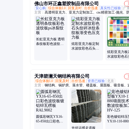
佛山市环正鑫塑胶制品有限公司
安心购
综合体验L0
回复及时
出价迅速
真实性已核验
广
主营：
高透明亚克力、亚克力定制加工、cnc精密加工-抛光、
亚克力板、防蓝光亚克力板、彩色板、有机玻璃板、pc耐力板
板、炫彩板、阻燃板、激光加工-粘贴-热弯、uv打印-彩印加工、
米雕刻切割
长虹亚克力板 透明
条纹板彩色波纹板
炫彩亚克力板定制
ps冰裂纹板
水波纹彩色石头纹
炫彩亚克力板
碎冰纹条纹板渐变
水波纹彩色石
色压克力板
碎冰纹条纹板
色压克力板
天津碧澜天钢结构有限公司
综合体验L0
回复及时
出价迅速
资质已核验
北京
主营：
钢结构、锅炉房、落水管、楼盖板、屋面板、吸音板、
板、楼衬板、持力板、瓦楞板、承重板、支撑板、楼承板、防
闭口板、墙面板、压型板、镀锌板、彩钢板、锌钢板、钢板底
面底板、彩钢瓦、折弯件、镀锌楼承
圆弧彩钢瓦YX16-
彩色镀铝锌压
65-850出口彩色波
YX10-110-8
纹板镀铝锌瓦楞板
技术参数波纹
光伏运维走道板