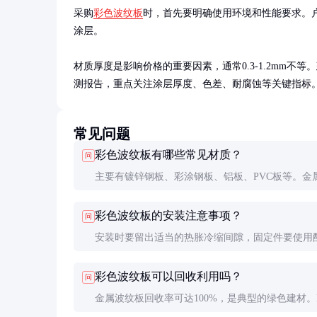
采购
彩色波纹板
时，首先要明确使用环境和性能要求。
涂层。

材质厚度是影响价格的重要因素，通常0.3-1.2mm不
测报告，重点关注涂层厚度、色差、耐腐蚀等关键指标
常见问题
彩色波纹板有哪些常见材质？
问
主要有镀锌钢板、彩涂钢板、铝板、PVC板等。金
强度高、防火性好，PVC材质更轻便、绝缘性佳。
彩色波纹板的安装注意事项？
问
安装时要留出适当的热胀冷缩间隙，固定件要使用
防水垫圈，切割时需做好边缘防腐处理。
彩色波纹板可以回收利用吗？
问
金属波纹板回收率可达100%，是典型的绿色建材。