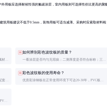
户外用板应选择耐候性强的氟碳涂层，室内用板则可选择性价比更高的聚
等。建筑用板建议不低于0.5mm，装饰用板可适当减薄。采购时应索取材料检
。
如何辨别彩色波纹板的质量？
问
属材质
一看涂层是否均匀无瑕疵；二测厚度是否符合标称；三查
边角是否整齐无毛刺；四验材质证明和检测报告。
彩色波纹板的使用寿命？
问
配套的
优质彩涂钢板在正常使用环境下可达20-30年，PVC板约
10-15年，具体寿命取决于环境条件和维护保养。
PVC