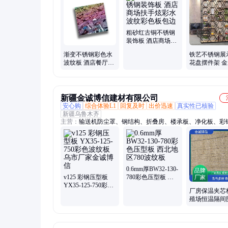
加工、不锈钢机架、激光切管、激光切割加工
粗砂红古铜不锈钢
装饰板 酒店商场扶
手炫彩水波纹彩色
渐变不锈钢彩色水
铁艺不锈钢展
板包边
波纹板 酒店餐厅天
花盘摆件架 
花吊顶流动波浪装
物多层落地装
饰板工程定制
定制厂家
新疆金诚博信建材有限公司
安心购
综合体验L1
回复及时
出价迅速
真实性已核验
新疆乌鲁木齐
主营：
输送机防尘罩、钢结构、折叠房、楼承板、净化板、彩
铝镁锰板、聚氨酯板、集装箱板、组合楼板、泡沫板、装配式
板、输送机防护罩、输送机防雨罩、彩钢瓦、镀锌檩条、网架
430铝合金、彩钢岩棉、预埋螺栓、镀锌天沟、网架料仓、金
面、C型钢
0.6mm厚BW32-130-
v125 彩钢压型板
780彩色压型板 西
YX35-125-750彩色
北地区780波纹板
厂房保温夹芯
波纹板 乌市厂家金
殖场恒温隔间
诚博信
板材 聚氨酯板
博信