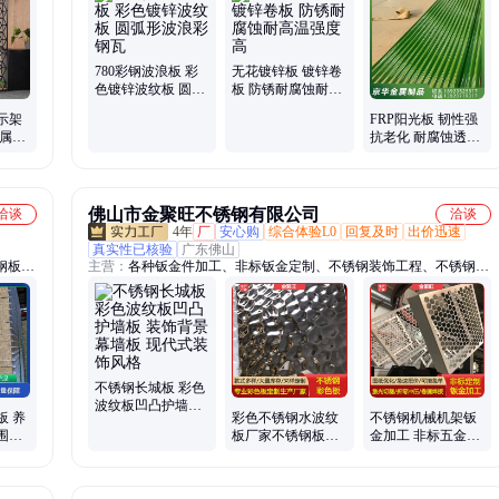
铝镁、阳光房、雨棚搭建、镀锌铁皮卷、温室培育大棚、高强度捆扎
带、新宇绿色彩钢瓦、烤蓝铁皮打包带、热镀锌带钢、镀锌带钢、
q195带钢、frp透明采光瓦、FRP阳光瓦
780彩钢波浪板 彩
无花镀锌板 镀锌卷
色镀锌波纹板 圆弧
板 防锈耐腐蚀耐高
形波浪彩钢瓦
温强度高
示架
FRP阳光板 韧性强
金属置
抗老化 耐腐蚀透光
饰架
率高采光瓦 PC树脂
瓦 京华
佛山市金聚旺不锈钢有限公司
洽谈
洽谈
4年
厂
安心购
综合体验L0
回复及时
出价迅速
真实性已核验
广东佛山
钢板、
主营：
各种钣金件加工、非标钣金定制、不锈钢装饰工程、不锈钢彩
楼承
色板定制、不锈钢板材加工、不锈钢瓦楞板、激光刨槽折弯一体成
结构、
型、来图来样、不锈钢水槽、不锈钢立柱扶手栏杆、不锈钢水箱、不
属屋
锈钢装饰条、不锈钢门套、不锈钢井盖
不锈钢长城板 彩色
波纹板凹凸护墙板
板 养
彩色不锈钢水波纹
不锈钢机械机架钣
装饰背景幕墙板 现
围护
板厂家不锈钢板天
金加工 非标五金件
代式装饰风格
 金诚
花吊顶压花板银色
定制 一站式服务 快
镜面波浪板
速打样 金聚旺