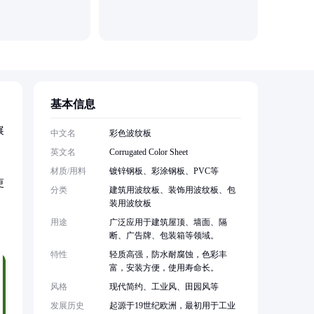
基本信息
展
中文名
彩色波纹板
英文名
Corrugated Color Sheet
材质/用料
镀锌钢板、彩涂钢板、PVC等
更
分类
建筑用波纹板、装饰用波纹板、包
装用波纹板
用途
广泛应用于建筑屋顶、墙面、隔
断、广告牌、包装箱等领域。
特性
轻质高强，防水耐腐蚀，色彩丰
富，安装方便，使用寿命长。
风格
现代简约、工业风、田园风等
发展历史
起源于19世纪欧洲，最初用于工业