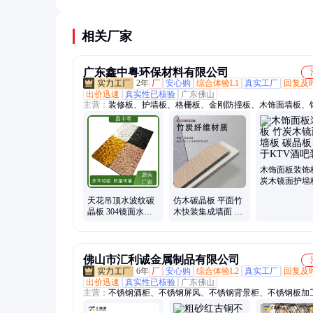
波纹板也可回收，但需专门的回收处理渠道。
相关厂家
广东鑫中粤环保材料有限公司
2年
厂
安心购
综合体验L1
真实工厂
回复及
出价迅速
真实性已核验
广东佛山
主营：
装修板、护墙板、格栅板、金刚防撞板、木饰面墙板、
面板、波浪木饰面板、水波纹饰面板、马赛克碳晶板、全铝长
背景墙
木饰面板装饰
炭木镜面护墙
晶板 用于KT
天花吊顶水波纹碳
仿木碳晶板 平面竹
装修
晶板 304镜面水波
木快装集成墙面 防
纹板 彩色不锈钢装
水防潮无醛环保室
饰压花板
内护墙板
佛山市汇利诚金属制品有限公司
6年
厂
安心购
综合体验L2
真实工厂
回复及
出价迅速
真实性已核验
广东佛山
主营：
不锈钢酒柜、不锈钢屏风、不锈钢背景柜、不锈钢板加
金加工、不锈钢制品、不锈钢加工、不锈钢储罐、不锈钢料仓