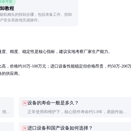
 安全可信
卸教程
箱机糊头的拆卸步骤，包括准备工作、拆卸
户安全高效地完成操作。
度、精度、稳定性是核心指标，建议实地考察厂家生产能力。

价格约10万-100万元；进口设备性能稳定但价格昂贵，约50万-200
络的供应商。
设备的寿命一般是多久？
问
、纸板
正常使用和维护下，核心部件寿命约5-8年，易损件如瓦
制方
楞辊需1-2年更换。定期保养可显著延长设备寿命。
进口设备和国产设备如何选择？
问