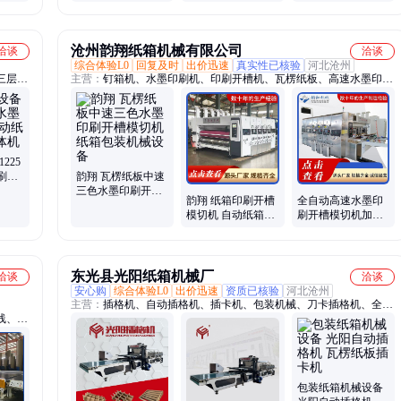
装机械全自动堆码
做纸箱设备瓦楞纸
纸箱堆码机工
板生产线设备
沧州韵翔纸箱机械有限公司
洽谈
洽谈
综合体验L0
回复及时
出价迅速
真实性已核验
河北沧州
三层五
主营：
钉箱机、水墨印刷机、印刷开槽机、瓦楞纸板、高速水墨印
纸板生
刷、纸箱机械水墨、手动双色印刷、水墨印刷开槽、印刷机开槽机
压平模
225
刷机
韵翔 瓦楞纸板中速
产线
三色水墨印刷开槽
韵翔 纸箱印刷开槽
全自动高速水墨印
模切机 纸箱包装机
模切机 自动纸箱生
刷开槽模切机加工
械设备
产线 厂家批量定制
定制找韵翔
加工
东光县光阳纸箱机械厂
洽谈
洽谈
安心购
综合体验L0
出价迅速
资质已核验
河北沧州
主营：
插格机、自动插格机、插卡机、包装机械、刀卡插格机、全自
线、瓦
动插格机
包装纸箱机械设备