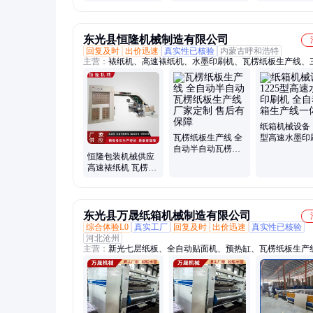
机 运行平稳
东光县恒隆机械制造有限公司
回复及时
出价迅速
真实性已核验
内蒙古呼和浩特
主营：
裱纸机、高速裱纸机、水墨印刷机、瓦楞纸板生产线、
层七层瓦楞纸板生产线、全自动瓦楞纸板生产线、半自动瓦楞
产线、全自动裱纸机、高速水墨印刷机、三色水墨印刷机、平
切机、半自动平压平模切机、全自动平压平模切机
纸箱机械设备 1
瓦楞纸板生产线 全
型高速水墨印
自动半自动瓦楞纸
全自动纸箱生
恒隆包装机械供应
板生产线厂家定制
一体机
高速裱纸机 瓦楞纸
售后有保障
板贴面机 彩箱裱贴
瓦楞纸设备
东光县万晟纸箱机械制造有限公司
综合体验L0
真实工厂
回复及时
出价迅速
真实性已核验
河北沧州
主营：
新光七层纸板、全自动贴面机、预热缸、瓦楞纸板生产
楞纸缸、七层瓦楞纸板生产线、蒸汽凝结水回收机、单瓦线