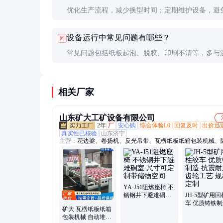
优化生产流程，减少换型时间；定期维护设备，避
停机；培训操作人员，提高操作熟练度。
设备运行中常见问题有哪些？
问
常见问题包括纸板起泡、脱胶、印刷不清等，多与
压力、速度设置不当有关，需及时调整参数。
相关厂家
山东矿大工矿设备有限公司
2年
厂
安心购
综合体验L0
回复及时
出价迅
真实性已核验
山东济宁
主营：
花边梁、卷扬机、反光吊带、瓦楞纸板纸箱包装机械、
工、左开道岔、轨道接头、双钩链条、吊车垫木、支架液压枪
包胶辊、矿用自救器、弹簧扳道器、轨道防腐枕木、单体支柱
自救一体装置、单体支柱升柱器、液压支柱防倒带、紧急避险
门、无压风门、托辊、防火栅栏两用门、避难硐室门
YA-J51阻燃座椅 不
锈钢井下避难硐室
JH-5型矿用
尺寸可定制带储物
车 优质铸铁制
矿大 瓦楞纸板纸箱
空间
震耐用 齿轮工
包装机械 自动堆码
格可定制