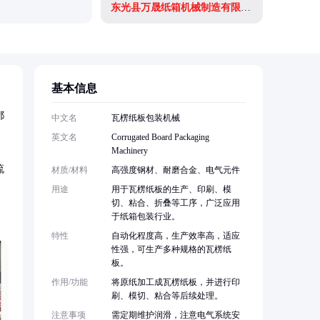
东光县万晟纸箱机械制造有限公司
东光县光
基本信息
都
中文名
瓦楞纸板包装机械
英文名
Corrugated Board Packaging
Machinery
流
材质/材料
高强度钢材、耐磨合金、电气元件
用途
用于瓦楞纸板的生产、印刷、模
切、粘合、折叠等工序，广泛应用
于纸箱包装行业。
特性
自动化程度高，生产效率高，适应
性强，可生产多种规格的瓦楞纸
板。
作用/功能
将原纸加工成瓦楞纸板，并进行印
刷、模切、粘合等后续处理。
注意事项
需定期维护润滑，注意电气系统安