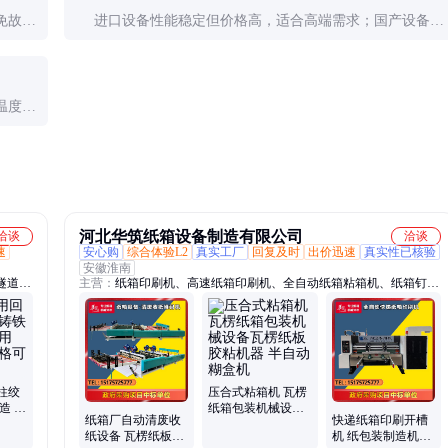
免故障
进口设备性能稳定但价格高，适合高端需求；国产设备性
价比高，售后服务便捷，适合中小型企业。
温度、
河北华筑纸箱设备制造有限公司
洽谈
洽谈
速
安心购
综合体验L2
真实工厂
回复及时
出价迅速
真实性已核验
安徽淮南
隧道施
主营：
纸箱印刷机、高速纸箱印刷机、全自动纸箱粘箱机、纸箱钉箱
、喇叭
机、纸箱机械设备
柱帽、
安全
回柱绞
压合式粘箱机 瓦楞
造 抗
纸箱包装机械设备
纸箱厂自动清废收
快递纸箱印刷开槽
艺 规
瓦楞纸板胶粘机器
纸设备 瓦楞纸板包
机 纸包装制造机械
半自动糊盒机