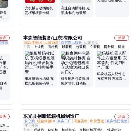
光阳自动插格机 瓦
楞纸板插卡机
光机械自动插格机
高速自动插格机 光
板设备
瓦楞纸板插卡机 纸
阳插卡机 包装纸箱
冲 包
箱包装机械设备
机械 瓦楞纸板设备
工
本森智能装备(山东)有限公司
洽谈
洽谈
已核验
综合体验L0
出价迅速
真实性已核验
山东泰安
主营：
上袋机、面粉机、球磨机、包装机、立磨机、提升机、机器
人、缠绕机、上料机、开箱机、码垛机、缠膜机、磨面机、色选机、
搅拌机、打包机、抱袋机、装车机、烘干机、卸垛机、搬运机、装箱
机、机械手、封箱机、输送机
码垛机器人配件之
纸板堆码收纸机 瓦
粮食饲料包装编织
方辊整形 东本森配
半自动
楞纸板包装码垛机
袋封包机 自动折边
件定制生产厂家
机器
械设备搬运上下料
缝包机组立式输送
瓦楞
机械手臂
敞口袋封口机
东光县创新纸箱机械制造厂
洽谈
洽谈
安心购
综合体验L0
真实工厂
回复及时
出价迅速
真实性已核验
纸造纸
河北沧州
主营：
联动线、粘箱机、机械纸箱、瓦楞纸板覆膜机、快递纸箱、粘