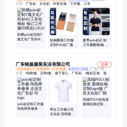
主营：
广告衫、文化衫、外套定做、工作服、工衣
防晒polo衫定制T
恤文化广告衫diy
短袖翻领工作服
夏季polo衫定 制
工衣短袖短 袖订
定制Polo衫厂服工
工作服翻领t恤做
工作服印绣花
衣文化广告衫T恤
广告衫文化 衫刺
LOGO
定做印logo刺绣
绣印制logo字
广东铭扬服装实业有限公司
洽谈
综合体验L0
回复及时
出价迅速
真实性已核验
广东广州
主营：
纯棉t恤、定制t恤、速干背心、广告衫、t恤衫定做、速干
圆领t恤、坎肩运动背心
高端POLO衫批发
polo衫定制工作服
圆领短袖定制
纯色商务修身 企
logot恤 广告文化
男女工作服公司
业文化广告衫 印
衫厂销
文化衫 高档速干
logo
polo衫定制 刺绣
广告衫订做