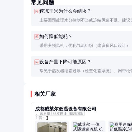
常见问题
速冻玉米为什么会结块？
问
主要因预处理水分控制不当或冻结风速不足。建议
离心脱水至表面无水珠，调整风速至8m/s以上，必
如何降低能耗？
问
加食用油防粘。
采用变频风机，优化气流组织（建议多风口设计）
蒸发器清洁（换热效率降低10%会导致能耗增加15
设备产量下降可能原因？
问
常见于蒸发器结霜过厚（检查化霜系统）、网带松
（调整张紧度）、制冷剂不足（检测高低压压力）
况。
相关厂家
成都威莱尔低温设备有限公司
厂家直供
品质保证
四川绵阳
主营：
[]