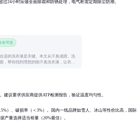
超过24小时应做全面除霜和防锈处理，电气柜需定期除尘防潮。
 安全可信
合适的洗衣液是关键。本文从汗臭成因、洗
面，帮你找到理想的除汗臭洗衣液，让衣物
。建议要求供应商提供ATP检测报告，验证温度均匀性。

.5%）、破损率（＜3%）。国内一线品牌如雪人、冰山等性价比高，国际
议根据产量选择适当裕量（20%最佳）。