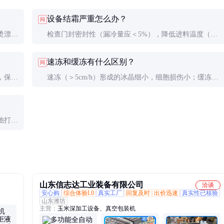
设备结霜严重怎么办？
问
烫漂后
检查门封密封性（漏冷量应＜5%），降低进料温度（建
要时添
议＜25℃），增加化霜频率（建议每4-6小时一次）。
速冻和缓冻有什么区别？
问
，保持
速冻（＞5cm/h）形成的冰晶细小，细胞损伤小；缓冻
%）。
（＜1cm/h）冰晶大会刺破细胞，解冻后汁液流失严重，
口感差。
弛打滑
等情
山东信志达工业装备有限公司
洽谈
安心购
综合体验L0
真实工厂
回复及时
出价迅速
真实性已核验
山东潍坊
主营：
玉米深加工设备、真空包装机