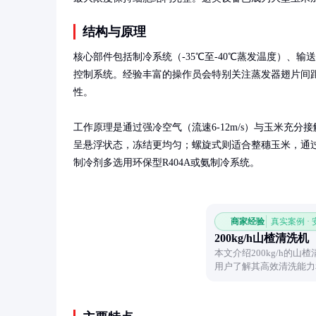
结构与原理
核心部件包括制冷系统（-35℃至-40℃蒸发温度）、输
控制系统。经验丰富的操作员会特别关注蒸发器翅片间
性。

工作原理是通过强冷空气（流速6-12m/s）与玉米充
呈悬浮状态，冻结更均匀；螺旋式则适合整穗玉米，通
制冷剂多选用环保型R404A或氨制冷系统。
商家经验
真实案例 ·
200kg/h山楂清洗机
本文介绍200kg/h的
用户了解其高效清洗能力