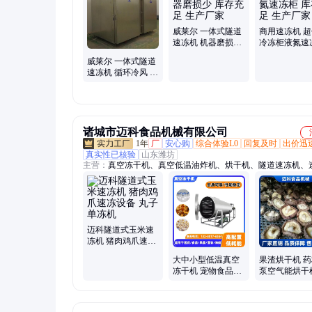
威莱尔 一体式隧道
商用速冻机 
速冻机 机器磨损少
冷冻柜液氮速
库存充足 生产厂家
库存充足 生
威莱尔 一体式隧道
速冻机 循环冷风 使
用寿命厂 库存充足
生产厂家
诸城市迈科食品机械有限公司
1年
厂
安心购
综合体验L0
回复及时
出价迅
真实性已核验
山东潍坊
主营：
真空冻干机、真空低温油炸机、烘干机、隧道速冻机、
机、钢板带式速冻机、连续式卤煮锅、杀菌锅、冷冻干燥机、
冻机、五谷饼机、脱水脱油机、果蔬冻干机、单冻机、海鲜挂
蒸汽去皮机、清洗流水线、冻干机、油炸机器、油炸锅、漂烫
炸设备
迈科隧道式玉米速
冻机 猪肉鸡爪速冻
设备 丸子单冻机
大中小型低温真空
果渣烘干机 
冻干机 宠物食品真
泵空气能烘干
空干燥机 果蔬菠萝
黑木耳茶树菇
蜜冻干设备
干燥设备