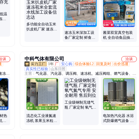
超低温
冻柜
产厂家
多功能全自动玉米
扒皮机厂家 速冻苞
速冻玉米深加工设
酱菜双室真空包装
米全套流水线加工
备厂家定制 鲜食苞
机 全自动食品抽真
设备信志达
米切头去尾机信志
空设备 榨菜封口机
达
厂家 信志达
中科气体有限公司
洽谈
洽谈
速
1年
厂
安心购
综合体验L2
回复及时
出价迅速
真实性已核验
山东日照
速冻
主营：
气化器、汽化器、调压阀、速冻机、减压阀组、燃气设备、汽
海鲜单
化减压撬、低温气化设备、液氧气化装置、燃气减压装置、压力调节
冰机、
阀组、天然气散冷设备、调压装置减压阀、液氮、液氧、液氩、二氧
机、油
化碳、液体二氧化碳、液氮储罐、液氧储罐、液氮气体、高纯液氮气
体、工业液氮气体、工业高纯液氧气体、液态氧气、瓶装液态氧气
工业级钢制无缝气
瓶 厂家定制 氧气氮
气专用 安全耐用 售
药材热
流态化工业液氮速
电加热汽化器 水浴
后到位
机器
冻机 浆果玉米粒果
式防爆燃气设备 规
菌类
蔬单体分离工业化
格齐全 中科
冷冻机械