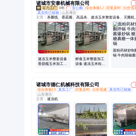
诸城市安泰机械有限公司
6年
厂
安心购
综合体验L2
回复及时
出价迅
真实性已核验
山东潍坊
主营：
杀菌线、香菇酱、高温杀、速冻玉米整套设备、灭菌机
锅、夹层锅、夹核桃、杀菌机、风干机、辣椒酱、高压锅、橡
清洗机、搅拌炒、搅拌机、杀菌锅、食品杀、煮花生、杀菌釜
包、炒料机、牛肉酱
面粉药材炒制
锅 牛肉辣椒
速冻玉米整套设备
鲜食玉米整套加工
锅 糖豆熬糖
香甜糯玉米加工流
设备 速冻玉米粒全
体炒制锅
水线 气吹式全自动
套流水线 气吹扒皮
扒皮机
机
诸城市德仁机械科技有限公司
综合体验L0
真实工厂
回复及时
出价迅速
真实性已核验
山东潍坊
主营：
速冻机