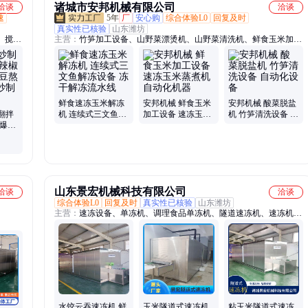
诸城市安邦机械有限公司
洽谈
洽谈
速
5年
厂
安心购
综合体验L0
回复及时
真实性已核验
山东潍坊
、搅拌
主营：
竹笋加工设备、山野菜漂烫机、山野菜清洗机、鲜食玉米加工
子粉、
设备、玉米清洗机、净菜加工设备、酱腌菜加工设备、酸菜加工设
、酱料
备、酱牛肉加工设备、真空包装机、巴氏杀菌机、清洗机、漂烫机、
灭菌锅、油炸机、蒸煮机、风干机、烘干机、泡菜加工设备、梅干菜
加工设备、杀青机
鲜食速冻玉米解冻
安邦机械 鲜食玉米
安邦机械 酸菜脱盐
翻拌
机 连续式三文鱼解
加工设备 速冻玉米
机 竹笋清洗设备 自
酱爆炒
冻设备 冻干解冻流
蒸煮机 自动化机器
动化设备
裹糖一
水线
山东景宏机械科技有限公司
洽谈
洽谈
综合体验L0
回复及时
真实性已核验
山东潍坊
主营：
速冻设备、单冻机、调理食品单冻机、隧道速冻机、速冻机生
产厂家、蔬菜速冻机、水饺速冻机、海鲜速冻机、水产速冻机、螺旋
速冻机、流态化速冻机、液氮速冻机、速冻柜
水饺云吞速冻机 鲜
玉米隧道式速冻机
粘玉米隧道式速冻