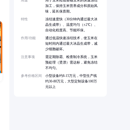
用途
用于玉米粒或整穗玉米的快速冻结
加工，保持玉米营养成分和原始风
味，延长保质期。
特性
冻结速度快（30分钟内通过最大冰
晶生成带）、温度均匀（±2℃）、
自动化程度高、节能环保。
作用/功能
通过低温快速冻结技术，使玉米在
短时间内通过最大冰晶生成带，减
少细胞破坏。
注意事项
需定期除霜、检查制冷系统，玉米
预处理（烫漂）需达标，避免冻结
不均匀。
参考价格区间
小型设备约8-15万元，中型生产线
约30-80万元，大型定制设备100万
元以上