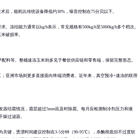
术后，能耗比传统设备降低约30%，噪音控制在75分贝以下。

冻结能力通常以kg/h表示，常见规格有500kg/h至5000kg/h多个档次
玉米破损率。
配料等。整穗速冻玉米则多见于餐饮供应链和零售端，保留完整形态。

工；亚洲市场则更多直接面向终端消费者。近年来，真空预冷+速冻的联用
发器结霜情况，霜层超过5mm应及时除霜。每月应检测制冷剂压力和液
干燥过滤器。

关键，烫漂时间建议控制在3-5分钟（90-95℃），杀酶彻底但不过度软