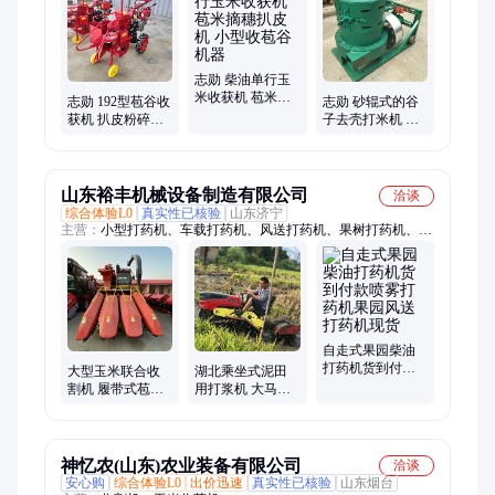
机、开沟机、搅拌机、制糁机、汽油镐、磨面
志勋 柴油单行玉
米收获机 苞米摘
志勋 192型苞谷收
志勋 砂辊式的谷
穗扒皮机 小型收
获机 扒皮粉碎秸
子去壳打米机 家
苞谷机器
秆一体机 柴油玉
用粮食碾米机 玉
米收割机
米粉碎制糁打渣
子机
山东裕丰机械设备制造有限公司
洽谈
综合体验L0
真实性已核验
山东济宁
主营：
小型打药机、车载打药机、风送打药机、果树打药机、乘
坐式打药机、果园喷药机、水田履带旋耕机、弥雾机、施肥机、
水田旱地两用履带旋耕机、履带拖拉机、金大丰拖拉机、东方红
拖拉机、国四带补贴拖拉机、大马力拖拉机
自走式果园柴油
打药机货到付款
大型玉米联合收
湖北乘坐式泥田
喷雾打药机果园
割机 履带式苞谷
用打浆机 大马力
风送打药机现货
扒皮青储收获一
水田旋耕机 旋耕
体机
机厂家
神忆农(山东)农业装备有限公司
洽谈
安心购
综合体验L0
出价迅速
真实性已核验
山东烟台