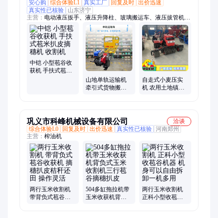
安心购
综合体验L1
真实工厂
回复及时
出价迅速
真实性已核验
山东济宁
主营：
电动液压扳手、液压升降柱、玻璃搬运车、液压拔管机、
移动式喷砂机、箱式喷砂机、智能清淤机器人、等离子切割机、
龙门压力机、履带绳锯机、车载式马路吹风机、镗孔镗焊机、封
闭式扫雪机、机耕船、中部取样机、液压顶管机、船式洗车槽、
矿用井下电视、柴油防汛泵车、吸粪车、除雪滚刷、破拆工具
组、液压板换夹紧器、智能张拉设备、智能压浆台车
中铠 小型苞谷收
获机 手扶式苞米
扒皮摘穗机 收割
自走式小麦压实
山地单轨运输机
机
机 农用土地镇压
牵引式货物搬运
机 麦田玉米压田
车 中铠果园货物
机
运输机
巩义市科峰机械设备有限公司
洽谈
综合体验L0
回复及时
出价迅速
真实性已核验
河南郑州
主营：
榨油机
两行玉米收割机
504多缸拖拉机带
两行玉米收割机
带背负式苞谷收
玉米收获机背负
正科小型收苞谷
获机 摘穗扒皮秸
式玉米收割机三
机器 机身可以自
秆还田 操作灵活
行苞谷摘穗扒皮
由拆卸一机多用