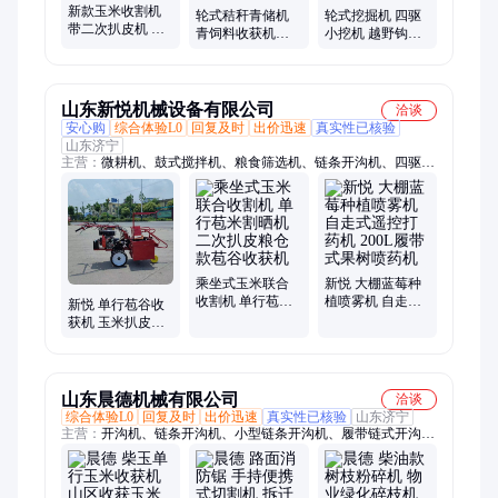
新款玉米收割机
轮式秸秆青储机
轮式挖掘机 四驱
带二次扒皮机 多
青饲料收获机减
小挖机 越野钩机
功能双行三行苞
少二次发酵损失
左右摇摆180度 多
谷农用收获机 效
多功能青贮机 银
种属具快换
率高
合
山东新悦机械设备有限公司
洽谈
安心购
综合体验L0
回复及时
出价迅速
真实性已核验
山东济宁
主营：
微耕机、鼓式搅拌机、粮食筛选机、链条开沟机、四驱微
耕机、播种机、弥雾机、冷雾机、链轨微耕机、开沟培土机、手
扶拖拉机、高压打药机、播种施肥机、多功能除草机、遥控打药
机、宗申微耕机、高压喷雾机、割晒机
乘坐式玉米联合
新悦 大棚蓝莓种
收割机 单行苞米
植喷雾机 自走式
新悦 单行苞谷收
割晒机二次扒皮
遥控打药机 200L
获机 玉米扒皮粉
粮仓款苞谷收获
履带式果树喷药
秸秆设备 农用苞
机
机
米收割机
山东晨德机械有限公司
洽谈
综合体验L0
回复及时
出价迅速
真实性已核验
山东济宁
主营：
开沟机、链条开沟机、小型链条开沟机、履带链式开沟
机、播种机、蔬菜精播机、粮食破碎机、挤扁机、马路切割机、
柴油马路切割机、干湿分离机、鼓式搅拌机、滚筒搅拌机、混料
机、软管吸粮机、粮食装袋机、挂桨机、木材粉碎机、螺旋式提