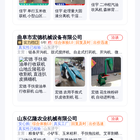
佳宇 二冲程汽油
吹风机 森林背负
佳宇 单行玉米收
佳宇 处理量大固
式灭火机 灵活轻
获机 小型山区收
液分离机 干湿分
便吹雪吹尘机
获玉米机 苞谷自
离设备 养殖场粪
动扒皮粉碎收割
污泥处理脱水机
机
曲阜市宏德机械设备有限公司
洽谈
6年
档
综合体验L0
回复及时
出价迅速
真实性已核验
山东济宁
主营：
链条开沟机、鼓式搅拌机、自走式打药机、开沟机、微耕
机、树枝粉碎机、滚筒搅拌机、筛选机、吸粮机、不锈钢搅拌
机、木材粉碎机、干湿分离机、螺旋输送机、混合搅拌机、割晒
机、装袋机收谷机、制糁机、磨面磨粉机、干粉搅拌机、船外
机、电缆开沟机、碴子机、混料机
宏德 手扶柴油单
行收获机 山地丘
宏德 农用手推式
宏德 花生秧粉碎
陵苞谷收割机 直
扒皮收割机 苞谷
机 自动进料地瓜
连扒皮摘穗机
掰棒机 柴油直连
秧粉糠机 沙克龙
195型号玉米收获
除尘粉草机
机
山东亿隆农业机械有限公司
洽谈
安心购
综合体验L0
真实工厂
回复及时
出价迅速
真实性已核验
山东济宁
主营：
粮食铲车、小铲车、玉米秸秆、手扶拖拉机、艾草割晒
机、工程装载机、四轮打药机、割到机、蔬菜播种机、红薯起垄