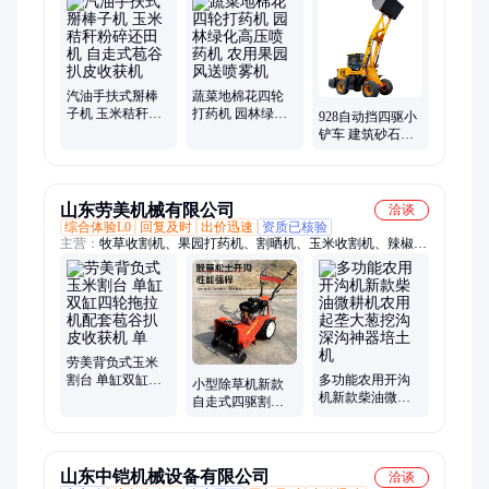
覆膜机、收管打药机、手扶旋耕机、除雪机、大棚开沟机、矿道
装载机、汽油打药机、汽油割草机、地膜覆盖机、芹菜种植机、
饲料粉碎机、开沟起垄机、矮棚铲车、果园大棚、牧草茴香割、
鱼饲料
汽油手扶式掰棒
蔬菜地棉花四轮
子机 玉米秸秆粉
打药机 园林绿化
928自动挡四驱小
碎还田机 自走式
高压喷药机 农用
铲车 建筑砂石小
苞谷扒皮收获机
果园风送喷雾机
型装载机 农用养
殖场抓草机
山东劳美机械有限公司
洽谈
综合体验L0
回复及时
出价迅速
资质已核验
主营：
牧草收割机、果园打药机、割晒机、玉米收割机、辣椒收
割机、小麦精选机、遥控割草机、打药机、播种机、镇压机、旋
耕机、秸秆还田机、液压翻转犁、水田平整器、水泵
劳美背负式玉米
割台 单缸双缸四
多功能农用开沟
小型除草机新款
轮拖拉机配套苞
机新款柴油微耕
自走式四驱割草
谷扒皮收获机 单
机农用起垄大葱
机家用柴油锄草
挖沟深沟神器培
松土果园锄地开
土机
沟机
山东中铠机械设备有限公司
洽谈