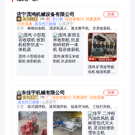
济宁茂鸿机械设备有限公司
洽谈
1年
档
安心购
综合体验L0
回复及时
出价迅速
真实性已核验
山东济宁
主营：
树根钻刨机、清淤机器人、激光整平机、甘蔗收获机、液
压拔管机、液压顶管机、方孔螺旋钻、淤泥搅拌器、电动铲车
茂鸿 小型苞谷收
茂鸿 家用玉米收
获机 收割机秸秆
割机 扒皮粉碎秸
扒皮一体机器
秆一体机 苞谷收
茂鸿 矿用皮带硫
获机
化机 输送机胶带
加热设备
830*1000mm
山东佳宇机械有限公司
洽谈
7年
厂
综合体验L0
回复及时
出价迅速
真实性已核验
山东济宁
主营：
鼓式搅拌机、滚筒搅拌机、链条开沟机、三轮打药机、剪
草机、船挂机、碾米机、割晒机、药粉混合机、干湿分离机、四
轮打药机、树枝粉碎机、蔬菜精播机、开沟培土机、筛选机、履
带微耕机、不锈钢混合机、豆扁机、破碎机、路面切割机、小红
牛犁地机、花生破碎机、覆膜机、灰斗车、油镐油锤