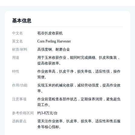
基本信息
中文名
苞谷扒皮收获机
英文名
Corn Peeling Harvester
材质/材料
高强度钢、耐磨合金
用途
用于玉米收获作业，能同时完成摘穗、扒皮和集装，
提高收获效率。
特性
作业效率高，扒皮干净，损失率低，适应性强，操作
简便。
作用/功能
实现玉米的机械化收获，减轻劳动强度，提高作业效
率。
注意事项
作业前需检查各部件状态，定期保养润滑，避免超负
荷工作。
参考价格区间
约3-8万元/台
选购要点
需关注作业效率、扒皮率、损失率、适应性和售后服
务等核心指标。