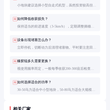
小地块建议选择小型自走式机型，虽然投资较高但转
向灵活。也可考虑租赁服务，分摊使用成本。
如何降低收获损失？
问
保持适当的前进速度（3-5km/h），定期调整摘穗间
隙，及时更换磨损的扒皮辊。
设备出现堵塞怎么办？
问
立即停机，切断动力后清理堵塞物。平时要注意田间
杂草清理，避免带入过多杂质。
橡胶辊多久需要更换？
问
视使用频率而定，一般每季收获200-300亩后检查更
换。磨损严重的橡胶辊会显著影响扒皮效果。
如何选择适合的功率？
问
30-50马力适合中小型地块，50-80马力适合大规模连
片作业。功率不足会导致效率低下和故障增多。
相关厂家