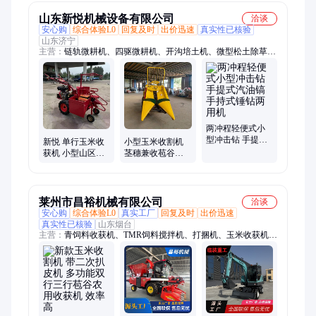
山东新悦机械设备有限公司
洽谈
安心购
综合体验L0
回复及时
出价迅速
真实性已核验
山东济宁
主营：
链轨微耕机、四驱微耕机、开沟培土机、微型松土除草
机、犁地机、不锈钢搅拌机、链条开沟机、打药机、冷雾机、宗
申微耕机、手扶拖拉机、播种机、除草机、割草机、吸沙机、播
种施肥机、割晒机、果树打药机、水雾烟雾两用机、脉冲式弥雾
机、遥控打药机、超低容量喷雾器
两冲程轻便式小
型冲击钻 手提式
新悦 单行玉米收
小型玉米收割机
汽油镐 手持式锤
获机 小型山区收
茎穗兼收苞谷收
钻两用机
获玉米机 苞谷自
获机 履带液压升
动扒皮粉碎收割
降掰棒子扒皮机
机
莱州市昌裕机械有限公司
洽谈
安心购
综合体验L0
真实工厂
回复及时
出价迅速
真实性已核验
山东烟台
主营：
青饲料收获机、TMR饲料搅拌机、打捆机、玉米收获机、
轮式挖机