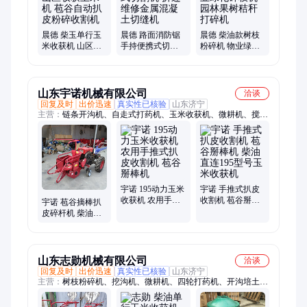
升机、挖沟机、链式开沟机、双链条开沟机、小型链式开沟机、
胡萝卜播种机、粮食筛选机
晨德 柴玉单行玉
晨德 路面消防锯
晨德 柴油款树枝
米收获机 山区收
手持便携式切割
粉碎机 物业绿化
获玉米机 苞谷自
机 拆迁维修金属
碎枝机 园林果树
动扒皮粉碎收割
混凝土切缝机
秸秆打碎机
机
山东宇诺机械有限公司
洽谈
回复及时
出价迅速
真实性已核验
山东济宁
主营：
链条开沟机、自走式打药机、玉米收获机、微耕机、搅拌
机、筛选机、不锈钢搅拌机、风力灭火机、汽油挂桨机、木材粉
碎机、脱粒机、打桩机、吸粮机、犁地机、收谷机、粮食装袋
机、精播机、链轨微耕机、趟地机、汽油吹风机
宇诺 195动力玉米
宇诺 手推式扒皮
收获机 农用手推
收割机 苞谷掰棒
宇诺 苞谷摘棒扒
式扒皮收割机 苞
机 柴油直连195型
皮碎杆机 柴油自
谷掰棒机
号玉米收获机
走式收获机 单行
掰玉米机器
山东志勋机械有限公司
洽谈
回复及时
出价迅速
真实性已核验
山东济宁
主营：
树枝粉碎机、挖沟机、微耕机、四轮打药机、开沟培土
机、收谷机、吸粮机、木材粉碎机、木屑机、碎草机、切菜机、
挖坑机、铡草机、干湿分离机、碾米机、豆扁机、不锈钢混料