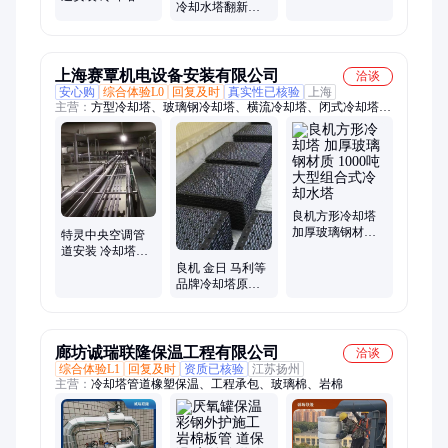
热水循环泵 厂家
冷却水塔翻新改
温管更换维修保
批售 发货快
造 更换减速器电
养 专业服务
机风叶 漏水修补
上海赛覃机电设备安装有限公司
洽谈
安心购
综合体验L0
回复及时
真实性已核验
上海
主营：
方型冷却塔、玻璃钢冷却塔、横流冷却塔、闭式冷却塔、
不锈钢冷却塔、冷却塔电机、冷却塔风机、逆流冷却塔、开式冷
却塔、冷却塔填料、冷却塔维修
良机方形冷却塔
加厚玻璃钢材质
特灵中央空调管
1000吨大型组合
道安装 冷却塔保
式冷却水塔
温管更换维修保
良机 金日 马利等
养 专业服务
品牌冷却塔原厂
填料 规格齐全 原
装正品 支持定制
廊坊诚瑞联隆保温工程有限公司
洽谈
综合体验L1
回复及时
资质已核验
江苏扬州
主营：
冷却塔管道橡塑保温、工程承包、玻璃棉、岩棉