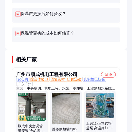
保温层更换后如何验收？
问
保温管更换的成本如何估算？
问
相关厂家
广州市顺成机电工程有限公司
洽谈
安心购
综合体验L1
回复及时
出价迅速
真实性已核验
广东广州
主营：
中央空调、机电工程、水泵、冷却塔、工业冷却水系统、
水系统管道工程
上民11kw立式管
顺成中央空调管
道泵 高温冷却塔
维修冷却塔填料
道安装 冷却塔保