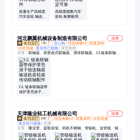
批量生产高精度
高精度模数汽车
汽车齿轮 轴齿轮
齿轮 耐磨耐用材
定制 动力传动核
质 轴齿轮结构 传
心部件
动稳定可靠
河北鹏翼机械设备制造有限公司
洽谈
7年
厂
安心购
综合体验L0
回复及时
出价迅速
真实性已核验
河北沧州
主营：
联轴器、鼓形齿式联轴器、滑块联轴器、GL链条联轴
器、弹性柱销联轴器、十字滑块联轴器、弹性膜片联轴器、梅花
联轴器、星型联轴器、蛇簧联轴器、不锈钢联轴器、柱销齿式联
轴器、凸缘联轴器、棒销联轴器、轮胎联轴器、联轴器配件、
304不锈钢膜片、齿式联轴器、尼龙套联轴器
GL 链条联轴器带
保护罩壳滚子链
连轴器 输送机齿
轮箱传动联轴配
件
天津隆业轻工机械有限公司
洽谈
6年
厂
综合体验L0
回复及时
出价迅速
真实性已核验
天津
主营：
隆业管、提取浓缩、药机不锈钢、管链机、业管链、链机
管链、管链式输送机、不锈钢储罐、精油萃取机组