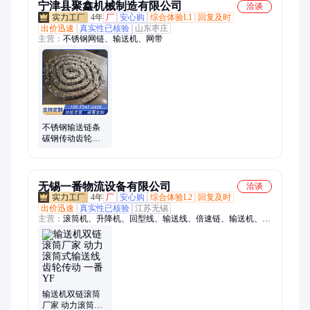
宁津县聚鑫机械制造有限公司
洽谈
4年
厂
安心购
综合体验L1
回复及时
出价迅速
真实性已核验
山东枣庄
主营：
不锈钢网链、输送机、网带
不锈钢输送链条
碳钢传动齿轮输
送线 非标重型板
式链
无锡一番物流设备有限公司
洽谈
4年
厂
安心购
综合体验L2
回复及时
出价迅速
真实性已核验
江苏无锡
主营：
滚筒机、升降机、回型线、输送线、倍速链、输送机、链
产线、板链线、链组装、链链轮、速链线、链安装、传动链条、
工装板、总装线、铝型材、转弯机、提升机、组装线、地滚线、
滚筒线、皮带机、环形线、电滚筒、镀锌辊筒
输送机双链滚筒
厂家 动力滚筒式