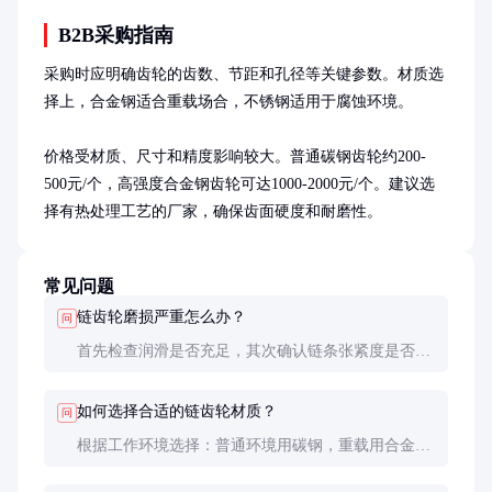
B2B采购指南
采购时应明确齿轮的齿数、节距和孔径等关键参数。材质选
择上，合金钢适合重载场合，不锈钢适用于腐蚀环境。

价格受材质、尺寸和精度影响较大。普通碳钢齿轮约200-
500元/个，高强度合金钢齿轮可达1000-2000元/个。建议选
择有热处理工艺的厂家，确保齿面硬度和耐磨性。
常见问题
链齿轮磨损严重怎么办？
问
首先检查润滑是否充足，其次确认链条张紧度是否合
适。若齿面磨损超过10%，建议更换齿轮，以免影响
传动精度和链条寿命。
如何选择合适的链齿轮材质？
问
根据工作环境选择：普通环境用碳钢，重载用合金
钢，腐蚀环境用不锈钢。热处理工艺也很重要，淬火
齿轮耐磨性更好。