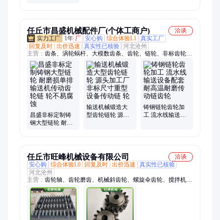
输送线齿轮传动
一番YF
任丘市昌盛机械配件厂(个体工商户)
洽谈
1年
厂
安心购
综合体验L1
真实工厂
回复及时
出价迅速
真实性已核验
河北沧州
主营：
齿条、涡轮蜗杆、大模数齿条、齿轮、链轮、非标齿轮、
非标链轮、提升机链轮、手套机链轮、大节矩链轮、铸钢链轮、
传动轴类、锻造链轮、铸钢齿轮、锻造齿轮、冶金配套链轮、冶
金配套齿轮、铸钢锻造链轮、铸造非标链轮、大型齿轮链轮、小
模数齿条、蜗轮蜗杆、异型件类、冶金配套设备、涡轮
输送机械锻造大
铸钢链轮齿轮加
昌盛非标定制铸
型齿轮链轮 源头
工 流水线输送设
钢大型链轮 耐磨
加工厂非标尺寸
备配套耐高温耐
损单排输送机传
重型设备传动链
磨传动链齿轮
动齿轮链 轮不易
轮
腐蚀
任丘市旺峰机械设备有限公司
洽谈
安心购
综合体验L0
回复及时
出价迅速
真实性已核验
河北沧州
主营：
齿轮轴、齿轮磨齿、机械斜齿轮、螺旋伞齿轮、搅拌机配
件