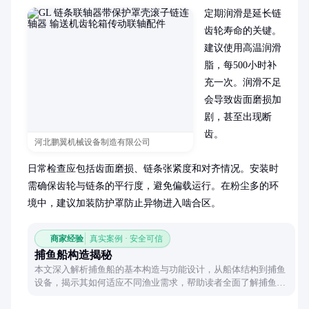
定期润滑是延长链
齿轮寿命的关键。
建议使用高温润滑
脂，每500小时补
充一次。润滑不足
会导致齿面磨损加
剧，甚至出现断
齿。

河北鹏翼机械设备制造有限公司
日常检查应包括齿面磨损、链条张紧度和对齐情况。安装时
需确保齿轮与链条的平行度，避免偏载运行。在粉尘多的环
境中，建议加装防护罩防止异物进入啮合区。
商家经验
真实案例 · 安全可信
捕鱼船构造揭秘
本文深入解析捕鱼船的基本构造与功能设计，从船体结构到捕鱼
设备，揭示其如何适应不同渔业需求，帮助读者全面了解捕鱼船
的核心构造。