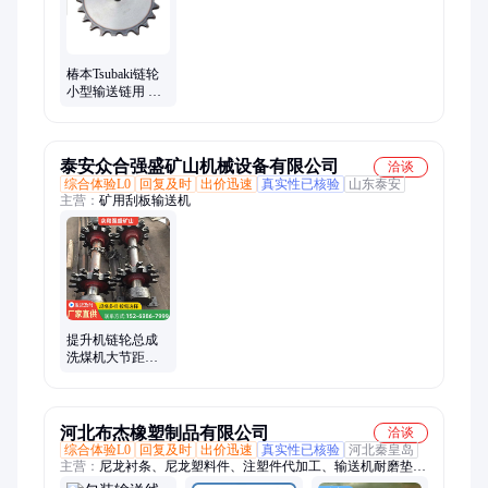
设备、精密硬齿面、淬火直齿条、自行高空作业平台
椿本Tsubaki链轮
小型输送链用 大
型输送机 齿轮传
动组件
泰安众合强盛矿山机械设备有限公司
洽谈
综合体验L0
回复及时
出价迅速
真实性已核验
山东泰安
主营：
矿用刮板输送机
提升机链轮总成
洗煤机大节距钢
制齿轮链轮 工业
输送链传动链轮
河北布杰橡塑制品有限公司
洽谈
综合体验L0
回复及时
出价迅速
真实性已核验
河北秦皇岛
主营：
尼龙衬条、尼龙塑料件、注塑件代加工、输送机耐磨垫
条、尼龙齿轮、输送机磁性弯道、含油尼龙齿轮、金属软管、易