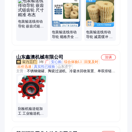
拉罐翻瓶器、食品级橡胶垫、平行垫轨、理瓶机配件、进瓶螺旋
包装输送线传动
导轮 嵌齿式链齿
轮 尺寸精准 布杰
包装输送线传动
包装输送线传动
导轮 规格齐全 嵌
导轮 减震缓冲 嵌
齿式链齿轮 布杰
齿式链齿轮 布杰
山东鑫澳机械有限公司
洽谈
3年
厂
安心购
综合体验L1
回复及时
出价迅速
真实性已核验
山东济宁
主营：
不锈钢储罐、陶瓷过滤机、冷凝水回收装置、单双排链
轮、玻璃钢罐、冷凝器、离心机、压滤机
刮板机输送链加
工 工业输送机单
双排链轮厂家 传
动轮齿轮