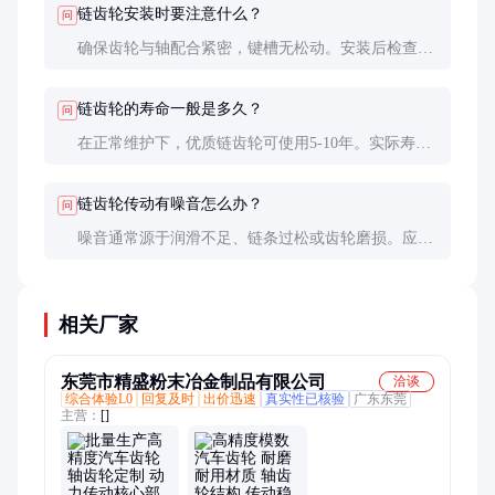
链齿轮安装时要注意什么？
问
确保齿轮与轴配合紧密，键槽无松动。安装后检查齿
轮与链条的啮合情况，避免偏斜。首次运行前应充分
润滑。
链齿轮的寿命一般是多久？
问
在正常维护下，优质链齿轮可使用5-10年。实际寿命
取决于负荷、转速和维护情况。定期检查可提前发现
磨损问题。
链齿轮传动有噪音怎么办？
问
噪音通常源于润滑不足、链条过松或齿轮磨损。应先
补充润滑脂，调整链条张紧度，如仍未改善，需检查
齿轮齿面状况。
相关厂家
东莞市精盛粉末冶金制品有限公司
洽谈
综合体验L0
回复及时
出价迅速
真实性已核验
广东东莞
主营：
[]