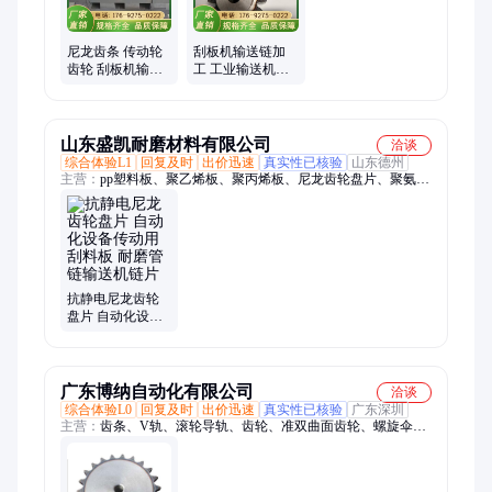
尼龙齿条 传动轮
刮板机输送链加
齿轮 刮板机输送
工 工业输送机单
链 工业输送机 旺
双排链轮厂家 传
峰
动轮齿轮 旺峰
山东盛凯耐磨材料有限公司
洽谈
综合体验L1
回复及时
出价迅速
真实性已核验
山东德州
主营：
pp塑料板、聚乙烯板、聚丙烯板、尼龙齿轮盘片、聚氨酯
板材、聚丙烯水箱板、pp板、pe板、upe板、超高分子量聚乙烯
板、铸石板、压延微晶板、微晶铸石板、氧化铝陶瓷衬板、三合
一陶瓷衬板、二合一陶瓷衬板
抗静电尼龙齿轮
盘片 自动化设备
传动用刮料板 耐
磨管链输送机链
片
广东博纳自动化有限公司
洽谈
综合体验L0
回复及时
出价迅速
真实性已核验
广东深圳
主营：
齿条、V轨、滚轮导轨、齿轮、准双曲面齿轮、螺旋伞齿
轮、刚性链、拖链、链条、滚子传动链、单排链条、椿本链条、
双排传动链条、螺伞齿轮、微型齿轮、齿轮齿条、刚性链升降平
台、胀紧套、联轴器、行星滚珠丝杠、交叉滚子导轨、电动滑台