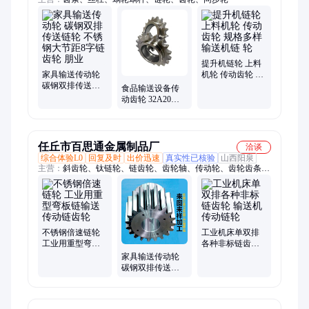
提升机链轮 上料
家具输送传动轮
机轮 传动齿轮 规
碳钢双排传送链
格多样 输送机链
食品输送设备传
轮 不锈钢大节距8
轮
动齿轮 32A20不
字链齿轮 朋业
锈钢齿单排滚子
链 双排链轮 朋业
任丘市百思通金属制品厂
洽谈
综合体验L0
回复及时
出价迅速
真实性已核验
山西阳泉
主营：
斜齿轮、钛链轮、链齿轮、齿轮轴、传动轮、齿轮齿条、
伞齿轮、齿链轮、直齿轮、双排链轮、大齿轮、钢链轮、定做齿
轮、链条链轮、拼接链轮、链轮、齿轮、齿轮链轮、链轮齿轮、
长齿条、皮带轮、同步轮
不锈钢倍速链轮
工业机床单双排
工业用重型弯板
各种非标链齿轮
链输送传动链齿
输送机传动链轮
家具输送传动轮
轮
碳钢双排传送链
轮 不锈钢大节距8
字链齿轮 百思通