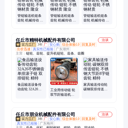
管链输送机链条
管链输送机链条
管链输送机链条
齿轮 机械传动 链
齿轮 机械传动 链
齿轮 机械传动 链
轮 不锈钢材质 隆
轮 不锈钢材质 隆
轮 不锈钢材质
业
业
任丘市精特机械配件有限公司
洽谈
3年
厂
安心购
综合体验L0
回复及时
出价迅速
真实性已核验
广东潮州
主营：
链轮、齿轮、提升机链轮、齿条、齿圈
食品输送设备传
家具输送传动轮
动齿轮 32A20不
碳钢双排传送链
工业用传动链 轮
锈钢齿单排滚子
轮 不锈钢大节距8
双节距输送机滚
链 双排链轮 精特
字链齿轮 精特
子齿轮非标定制
链轮
任丘市朋业机械配件有限公司
洽谈
3年
厂
安心购
综合体验L0
回复及时
真实性已核验
广东梅州
主营：
齿条、丝杠、蜗轮蜗杆、链轮、齿轮、同步轮