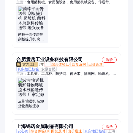
主营：
食用菌机械、食用菌设备、食用菌机械设备、传送带、食
用菌成套设备、食用菌全套设备、食用菌生产线、食用菌生产线
设备、食用菌制棒搅拌设备、食用菌制棒厂设备、食用菌种植机
械、食用菌灭菌设备、食用菌灭菌柜、食用菌灭菌锅炉、灭菌
柜、蒸汽灭菌锅炉、食用菌装袋机、香菇装袋扎口机、平菇装袋
扎绳机、装袋窝口机、装袋机、拌料机、烘干机、食用菌灭菌
器、常压灭菌柜
菌棒平面传送带
刮板提升机 爬坡
机 菌料木屑原料
传输送带 隆兴设
备
合肥震岳工业设备科技有限公司
洽谈
7年
厂
综合体验L0
回复及时
出价迅速
真实性已核验
安徽合肥
主营：
工具架、工具柜、防护网、传送带、隔离网、输送机、托
盘货架、机器围栏、动力滚筒、车间滚筒、定制汽车、铝材货
架、防护围网、货架仓库、库房货架、烘干链板、磕碰双层、车
间围栏、仓库围栏、隔断浸塑、变速皮带、电动装车、皮带防
滑、包装车间、仓储货架、定制皮带
皮带输送机 装卸
货物爬坡流水线
输送传送带 厂家
定做
上海锦诺金属制品有限公司
洽谈
安心购
综合体验L0
回复及时
出价迅速
真实性已核验
上海