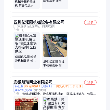
胶输送带 使用寿
机械手接料输送
命长 送货上门 承
机 防静电流水线
接订单
皮带式传送带 非
标定制 双雄腾达
四川亿泓阳机械设备有限公司
洽谈
厂家直供
品质保证
四川成都
主营：
[]
成都亿泓阳 输送
带机械设备 输送
成都亿泓阳 输送
速度快 支持定制
带机械设备 输送
全国供应
质量高 加工定制
厂家定制
安徽旭瑞网业有限公司
洽谈
安心购
综合体验L1
真实工厂
回复及时
出价迅速
真实性已核验
河北唐山
主营：
造纸成形网带、带式压滤机滤布、隔膜板框滤布、传送
带、品质滤布