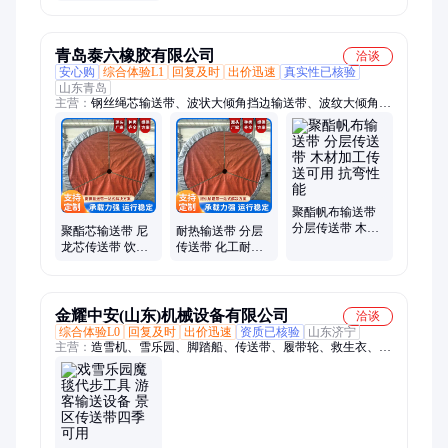
可移动水平爬坡
传送带 按需定制
青岛泰六橡胶有限公司
洽谈
安心购
综合体验L1
回复及时
出价迅速
真实性已核验
山东青岛
主营：
钢丝绳芯输送带、波状大倾角挡边输送带、波纹大倾角挡
边输送带、传送带、斗式提升机输送带、斗提机钢丝胶带、提升
机钢丝胶带、花纹输送带、耐酸碱输送带、耐高温输送带、耐热
输送带、耐油输送带、高强力输送带、耐磨输送带、聚酯输送
带、尼龙输送带、EP输送带、NN输送带、迈特钢丝胶带、钢丝
绳橡胶输送带、密封覆盖输送带、阻燃输送带、裙边输送带、轻
型输送带、PVC输送带、橡胶输送带
聚酯帆布输送带
分层传送带 木材
聚酯芯输送带 尼
耐热输送带 分层
加工传送可用 抗
龙芯传送带 饮料
传送带 化工耐腐
弯性能
运输作业可用 覆
传输可用 抗冲击
盖胶厚
强
金耀中安(山东)机械设备有限公司
洽谈
综合体验L0
回复及时
出价迅速
资质已核验
山东济宁
主营：
造雪机、雪乐园、脚踏船、传送带、履带轮、救生衣、雾
炮机、拖拉机、出雪机、沙滩车、冲锋舟、轨滑车、卡丁车、挖
土机、橡皮艇、挖掘机、商场游乐、雪地设备、雪地摩托、滑草
轨道、出雪设备、造雪设备