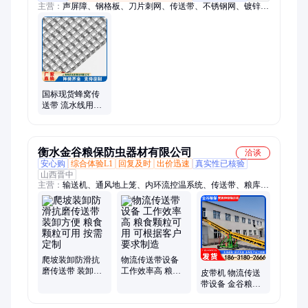
主营：
声屏障、钢格板、刀片刺网、传送带、不锈钢网、镀锌
丝、冲孔板、护栏网、建筑网片、基坑护栏、草坪护栏、金刚
网、遮阳网、金属网、防滑板、玻璃钢格栅、分样筛、钢板网、
护角网、六角网、电焊网、冲孔网、仓储笼、不锈钢过滤网、扁
丝
国标现货蜂窝传
送带 流水线用输
送带 大型工厂可
用 支持按需定制
衡水金谷粮保防虫器材有限公司
洽谈
安心购
综合体验L1
回复及时
出价迅速
真实性已核验
山西晋中
主营：
输送机、通风地上笼、内环流控温系统、传送带、粮库保
温门窗、密封槽管、粮面走道板、固定式扦样机、移动式输送
机、悬空输送机、粮仓专用空调、地槽盖板、卸粮机、离心风
机、环保脉冲清理筛、定量包装秤、流量称、扬场机、拋粮机
爬坡装卸防滑抗
物流传送带设备
磨传送带 装卸方
工作效率高 粮食
皮带机 物流传送
便 粮食颗粒可用
颗粒可用 可根据
带设备 金谷粮保
按需定制
客户要求制造
粮食颗粒可用