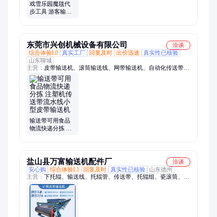
戏雪乐园魔毯代
步工具 游客输送
设备 景区传送带
四季可用
东莞市兴创机械设备有限公司
洽谈
综合体验L0
真实工厂
回复及时
出价迅速
真实性已核验
山东聊城
主营：
皮带输送机、滚筒输送线、网带输送机、自动化传送带、
链板输送线、流水线工作台
输送带可用食品
物流快递分拣 注
塑机传送带流水
线小型皮带输送
机
盐山县万富输送机配件厂
洽谈
安心购
综合体验L1
回复及时
真实性已核验
山东德州
主营：
下托辊、输送线、托辊管、传送带、托辊组、瓷滚筒、上
托辊、输送机、给煤机、硅胶辊、辊支架、冲压件、滚筒轴、清
扫器、输送带、铝合金、托辊架、包胶辊、专用管、运输机、滚
筒包、包胶筒、轴承座、皮带机、偏支架