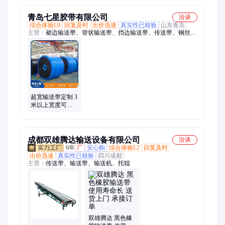
青岛七星胶带有限公司
洽谈
综合体验L0
回复及时
出价迅速
真实性已核验
山东青岛
主营：
裙边输送带、管状输送带、挡边输送带、传送带、钢丝绳
输送带、工业输送设备、斗提机输送带、抽油机提升带、白色橡
胶输送带
超宽输送带定制 3
米以上宽度可调
矿山/港口重载专
用 抗撕裂耐磨
成都双雄腾达输送设备有限公司
洽谈
6年
厂
安心购
综合体验L2
回复及时
出价迅速
真实性已核验
四川成都
主营：
传送带、输送带、输送机、托辊
双雄腾达 黑色橡