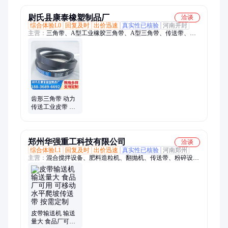
尉氏县康泰橡塑制品厂
洽谈
综合体验L0
回复及时
出价迅速
真实性已核验
河南开封
主营：
三角带、A型工业橡胶三角带、A型三角带、传送带、A
型橡胶三角带、SPC型三角带、SPC型皮带、SPC型联组三角
带、SPC型橡胶三角带、三角带SPC型、SPC型窄V带、SPC型联
组皮带、农机专用带、联合收割机三角带、农机三角带、联组窄
V带、农机同步带、收割机三角带、农机传动三角带、联组农机
带、农机联组三角带、8V窄V三角带、8V橡胶三角带、齿形三
角带、联组齿形带、D型三角带
齿形三角带 动力
传送工业皮带 包
装机械驱动可用
定制尺寸
郑州华强重工科技有限公司
洽谈
综合体验L1
回复及时
出价迅速
真实性已核验
河南郑州
主营：
混合搅拌设备、肥料造粒机、翻抛机、传送带、粉碎设
备、有机肥生产线、有机肥设备、牛粪造粒机、小型有机肥设
备、圆盘造粒设备、对辊造粒机、烘干有机肥设备、有机肥加工
设备、颗粒有机肥生产线、平模造粒机、柱状造粒设备、半湿物
料粉碎机、立式链式粉碎机、新型二合一造粒机、圆盘造粒机、
滚筒烘干机、对辊挤压造粒机、履带翻抛机、双轴搅拌机、立式
搅拌机、笼式粉碎机
皮带输送机 输送
量大 食品厂可用