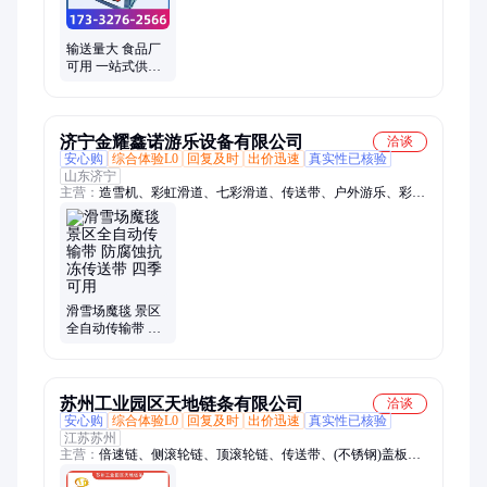
输送量大 食品厂
可用 一站式供应
固定皮带输送机
散料装车移动传
送带
济宁金耀鑫诺游乐设备有限公司
洽谈
安心购
综合体验L0
回复及时
出价迅速
真实性已核验
山东济宁
主营：
造雪机、彩虹滑道、七彩滑道、传送带、户外游乐、彩虹
滑梯、游乐项目、四季游玩、小火车、单轨滑车、轨道滑草、儿
童挖掘机、雪地转转、碰碰车、坦克车
滑雪场魔毯 景区
全自动传输带 防
腐蚀抗冻传送带
四季可用
苏州工业园区天地链条有限公司
洽谈
安心购
综合体验L0
回复及时
出价迅速
真实性已核验
江苏苏州
主营：
倍速链、侧滚轮链、顶滚轮链、传送带、(不锈钢)盖板
链、尖齿链、空心链条、提升机链条、托板链条、弯板链条、橡