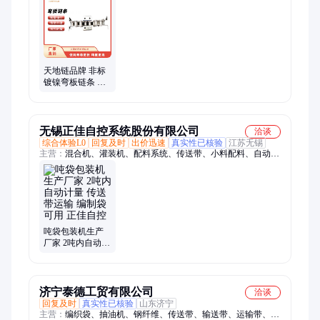
胶链条、、单排链、非标滚子链
天地链品牌 非标
镀镍弯板链条 耐
磨耐腐蚀弯板链
可用摩擦传送带
无锡正佳自控系统股份有限公司
洽谈
综合体验L0
回复及时
出价迅速
真实性已核验
江苏无锡
主营：
混合机、灌装机、配料系统、传送带、小料配料、自动配
料、称重系统、定量包装机、定量包装秤、称重喂料机、称重式
混合机、微量失重秤、全自动包装秤、吨袋包装秤、集中供料系
统、自动化配料系统
吨袋包装机生产
厂家 2吨内自动计
量 传送带运输 编
制袋可用 正佳自
控
济宁泰德工贸有限公司
洽谈
回复及时
真实性已核验
山东济宁
主营：
编织袋、抽油机、钢纤维、传送带、输送带、运输带、织