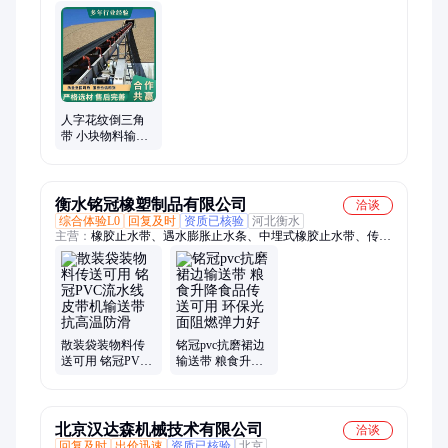
物芯、钢丝带、管状机、棉帆带、提升带、棉帆布、分层带、管
状带、钢丝绳、充电架、输送机、花纹输送、定制皮带、尼龙皮
带、防滑皮带、皮带聚酯、输送皮带、工业皮带、执行标准
人字花纹倒三角
带 小块物料输送
整芯传送工业可
用
衡水铭冠橡塑制品有限公司
洽谈
综合体验L0
回复及时
资质已核验
河北衡水
主营：
橡胶止水带、遇水膨胀止水条、中埋式橡胶止水带、传送
带、钢边橡胶止水带、外贴式橡胶止水带、橡胶支座、桥梁橡胶
垫块、双组份聚硫密封胶、单组份聚氨酯密封胶、聚乙烯闭孔泡
沫板、聚氯乙烯胶泥、沥青胶泥、沥青马蹄酯、制品型遇水膨胀
止水条、沥青麻絮、钢板止水带、丁基橡胶腻子止水带、防水橡
胶套环
散装袋装物料传
铭冠pvc抗磨裙边
送可用 铭冠PVC
输送带 粮食升降
流水线皮带机输
食品传送可用 环
送带 抗高温防滑
保光面阻燃弹力
好
北京汉达森机械技术有限公司
洽谈
回复及时
出价迅速
资质已核验
北京