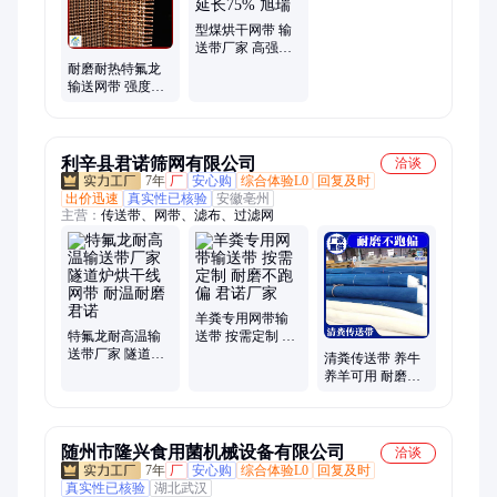
型煤烘干网带 输
送带厂家 高强耐
磨 寿命延长75%
耐磨耐热特氟龙
旭瑞
输送网带 强度高
损耗小 寿命长 旭
瑞
利辛县君诺筛网有限公司
洽谈
7年
厂
安心购
综合体验L0
回复及时
出价迅速
真实性已核验
安徽亳州
主营：
传送带、网带、滤布、过滤网
羊粪专用网带输
特氟龙耐高温输
送带 按需定制 耐
送带厂家 隧道炉
磨不跑偏 君诺厂
清粪传送带 养牛
烘干线网带 耐温
家
养羊可用 耐磨不
耐磨 君诺
跑偏 多规格可定
制 君诺
随州市隆兴食用菌机械设备有限公司
洽谈
7年
厂
安心购
综合体验L0
回复及时
真实性已核验
湖北武汉