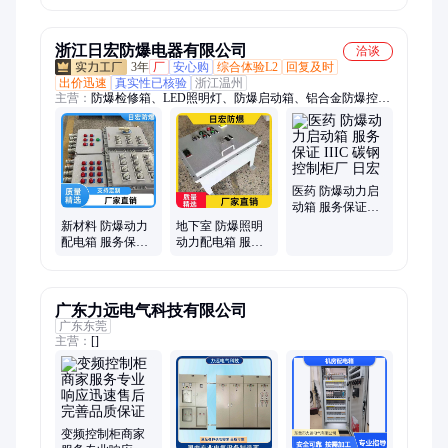
通讯电气控制柜
浙江日宏防爆电器有限公司
洽谈
3年
厂
安心购
综合体验L2
回复及时
出价迅速
真实性已核验
浙江温州
主营：
防爆检修箱、LED照明灯、防爆启动箱、铝合金防爆控制
箱、防爆控制柜、防爆控制箱、防爆正压柜、成套箱、LED防爆
灯、防爆填料函、防爆配电箱、防爆照明箱、防爆箱、防爆插座
箱、LED荧光灯、防爆操作箱、LED洁净灯、防爆分线箱、防爆
防腐箱
医药 防爆动力启
动箱 服务保证
IIIC 碳钢控制柜厂
新材料 防爆动力
地下室 防爆照明
日宏
配电箱 服务保证
动力配电箱 服务
WF2 铝合金控制
保证 IP65 铝合金
柜 日宏
控制柜 日宏
广东力远电气科技有限公司
广东东莞
主营：
[]
变频控制柜商家