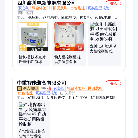
四川鑫川电新能源有限公司
洽谈
安心购
综合体验L1
回复及时
出价迅速
真实性已核验
四川德阳
主营：
低压柜、路灯箱变、欧式箱变、控制柜、304配电箱、配
电箱柜、箱式电变器、成套配电箱、箱式变电站、二级配电柜、
低压开关柜、高低压配电箱、小区箱式变压器、箱式配电房设
备、维修变压器、抢修复电配电房、箱变维保、高低压设备维
修、变压器、环网柜、临时配电箱、防爆配电箱、高原型箱变、
美式箱变、地埋箱变
鑫川电新能源 动
力柜控制柜 提供
安装服务 欢迎选
控制柜 技术支持
动力柜控制柜 提
择
质量保证 值得信
供安装服务 按需
赖 鑫川电新能源
定制 鑫川电新能
源
中重智能装备有限公司
洽谈
7年
档
安心购
综合体验L2
回复及时
出价迅速
真实性已核验
山东济宁
主营：
矿用风门、钻孔轨迹仪、钻孔定向仪、矿用防爆控制柜、
测斜仪、矿用钢丝绳探伤仪、矿用掘进机、矿用采煤机、矿用装
载机、刮板机、输送机、给煤机、绞车、矿车、混凝土搅拌机、
混凝土输送泵、喷浆机、履带钻机、潜孔钻机、单体液压支柱、
防爆风机、钻孔成像仪、铁路钢轨、变压器、螺旋支柱
产地货源出售 安
装简单防爆控制