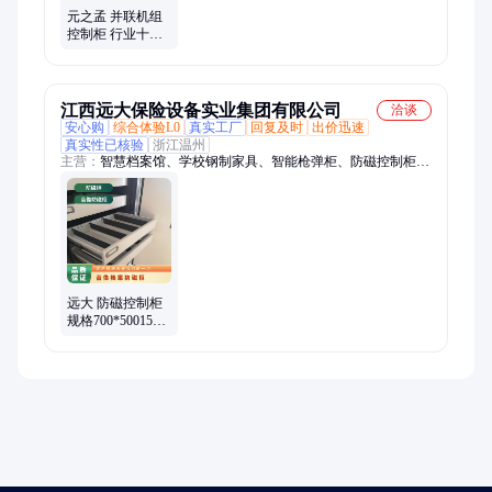
元之孟 并联机组
控制柜 行业十年
经验 源头工厂
江西远大保险设备实业集团有限公司
洽谈
安心购
综合体验L0
真实工厂
回复及时
出价迅速
真实性已核验
浙江温州
主营：
智慧档案馆、学校钢制家具、智能枪弹柜、防磁控制柜、
智能密集架、智能密集柜、图书馆书架、智能物证柜、底图密集
柜、文物储藏柜、公寓床、金库门、防磁柜、课桌椅、阅览桌
椅、炸药保管箱、防震文物架柜、枪弹库门、手枪柜、智能枪弹
一体柜、智能书架
远大 防磁控制柜
规格700*5001500
内贸 详请咨询 源
头工厂 配套完善