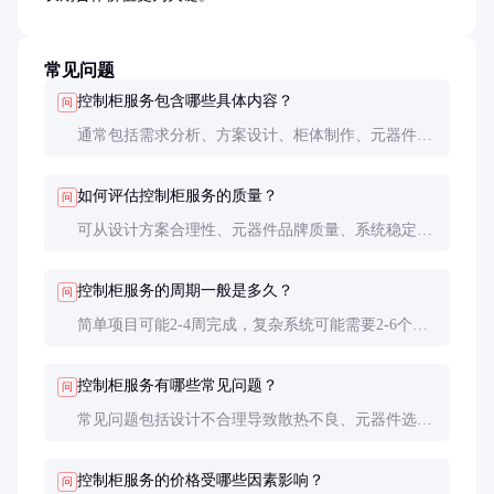
常见问题
控制柜服务包含哪些具体内容？
问
通常包括需求分析、方案设计、柜体制作、元器件选
型、编程调试、安装验收及后续维护。具体内容根据
项目需求而定，可能涵盖全部或部分环节。
如何评估控制柜服务的质量？
问
可从设计方案合理性、元器件品牌质量、系统稳定
性、操作便捷性、维护便利性等方面评估。长期运行
稳定性和故障率是最终检验标准。
控制柜服务的周期一般是多久？
问
简单项目可能2-4周完成，复杂系统可能需要2-6个
月。周期受项目复杂度、定制化程度、元器件采购周
期等因素影响。
控制柜服务有哪些常见问题？
问
常见问题包括设计不合理导致散热不良、元器件选型
不当、布线混乱影响维护、程序逻辑错误等。选择经
验丰富的服务商可大幅降低这些问题发生的概率。
控制柜服务的价格受哪些因素影响？
问