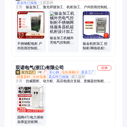
真实性已核验
江苏苏州
主营：
钣金加工、激光焊接加工、机柜加工、户外防雨控制机
箱、激光焊接、机箱机柜加工、机箱外壳加工
钣金加工机械外
壳电气控制柜不
不锈钢配电柜 户
钣金机柜加工 控
锈钢网络服务器
外防雨控制机箱
制柜/网络机柜/服
机箱机柜设计加
机柜 网络柜服务
务器机箱定制 激
工
器综合布线柜加
光焊接折弯喷涂
工
双诺电气(浙江)有限公司
洽谈
1年
厂
安心购
综合体验L0
真实工厂
回复及时
出价迅速
真实性已核验
浙江温州
主营：
仿威图柜、动力柜、高压电缆分支箱、变频器控制柜、变
频器控制箱、AE控制箱、水泵控制柜、仿威图控制柜、PLC控制
柜、配电箱、工地临时配电箱、不锈钢网络机柜、多媒体弱电
箱、多媒体信息箱、不锈钢配电箱、电缆分支箱、GGD配电
柜、低压配电柜、成套动力配电柜、配电柜、双电源配电柜、
XL-21动力柜、仿威图机柜、五折柜、九折柜
国网47U电力屏柜
加厚监控柜网络
设备服务器机柜