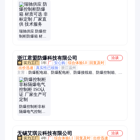
BXK防爆电气控制柜、防爆接线箱、不锈钢防爆箱、工业防爆
柜、db eb防爆配电箱、BXM(K)防爆箱、防爆操作箱、通风散热
防爆柜
瑞驰供应 防爆控
制柜防爆箱 材质
可选 非标定制 厂
家直供 技术服务
浙江君盟防爆科技有限公司
洽谈
1年
厂
安心购
综合体验L0
回复及时
出价迅速
真实性已核验
浙江温州
主营：
防爆配电箱、防爆配电柜、防爆接线箱、防爆控制箱、防
爆操作柱、防爆断路器、防爆防腐配电箱
防爆控制柜非标
隔爆电气控制柜
ISO认证 厂家生产
可定制
无锡艾琪云科技有限公司
洽谈
4年
厂
综合体验L1
回复及时
出价迅速