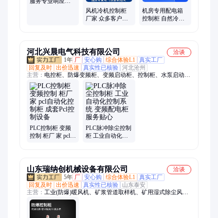
服务专业响应迅
速售后完善品质
风机冷机控制柜
机房专用配电箱
保证
厂家 众多客户的
控制柜 自然冷却
选择 厂家质量保
静电喷涂 定制服
证
务
河北兴晨电气科技有限公司
洽谈
1年
厂
安心购
综合体验L1
真实工厂
回复及时
出价迅速
真实性已核验
河北沧州
主营：
电控柜、防爆变频柜、变频启动柜、控制柜、水泵启动
柜、防爆配电柜、仪表动力配电柜、变频电控配电箱、低压配电
开关柜、动力开关配电箱
PLC控制柜 变频
PLC脉冲除尘控制
控制 柜厂 家 pcl自
柜 工业自动化控
动化控 制柜 成套
制系统 变频配电
Pcl控 制设备
柜 服务贴心
山东瑞纳创机械设备有限公司
洽谈
5年
厂
安心购
综合体验L1
真实工厂
回复及时
出价迅速
真实性已核验
山东泰安
主营：
工业(防爆)暖风机、矿浆管道取样机、矿用湿式除尘风
机、防爆控制柜、皮带自动采样机、实验室颚式破碎机、双辊破
碎机、密封式化验制样粉碎机、小型圆盘粉碎机、盘式真空过滤