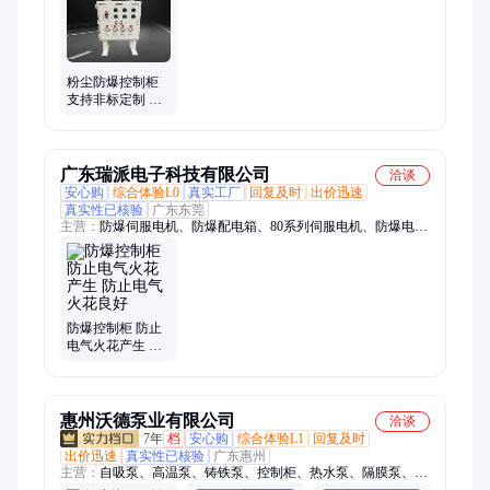
机、锥形球磨机、工业冷风机、防爆饮水机、防爆风幕机、防爆
小屋、矿用气动注浆泵
粉尘防爆控制柜
支持非标定制 不
锈钢防 爆控 制柜
瑞纳创生产
广东瑞派电子科技有限公司
洽谈
安心购
综合体验L0
真实工厂
回复及时
出价迅速
真实性已核验
广东东莞
主营：
防爆伺服电机、防爆配电箱、80系列伺服电机、防爆电气
控制柜、机械臂防爆改造、400W防爆伺服电机、防爆箱触摸
屏、1kw交流防爆伺服、粉尘防爆伺服电机、防爆正压箱、防爆
动力配电柜、直流伺服电机、无刷防爆伺服电机、机器人防爆改
造、碳钢防爆配电柜、750w防爆伺服电机、ABB机器人防爆改
造
防爆控制柜 防止
电气火花产生 防
止电气火花良好
惠州沃德泵业有限公司
洽谈
7年
档
安心购
综合体验L1
回复及时
出价迅速
真实性已核验
广东惠州
主营：
自吸泵、高温泵、铸铁泵、控制柜、热水泵、隔膜泵、高