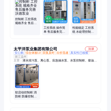
温热、化工泵、提升泵、加压泵、静音泵、潜水泵、管道泵、电
机泵、循环泵、离心泵、立式泵、给水泵、多级泵、排污泵、空
调泵、锅炉泵、热油泵、恒压供水、无负压变频供水、不锈钢多
级泵
控制柜 工控系统
规格齐全 售后服
务完善 沃德泵业
工控系统 操作简
性能稳定 工控系
单 售后服务完善
统 水处理控制柜
控制柜 wudoor
售后服务完善 沃
德
太平洋泵业集团有限公司
洽谈
安心购
综合体验L0
回复及时
出价迅速
真实性已核验
浙江温州
主营：
潜水排污泵、离心泵、应急抽水泵、水泵控制柜、柴油机
泵组、二次供水设备、消防泵、浮筒式潜水泵、给水排水泵、增
压泵、自吸泵、排污泵、湿式泵、冲压泵、循环水泵、预制泵
站、隔膜泵、热水管道泵、磁力驱动泵、建筑给水泵、消防喷淋
泵、不锈钢多级泵、污水提升设备、应急抗旱水泵、污水提升工
程泵
软启动控制柜 消
防柜 防爆控制柜
壳体 结构牢固