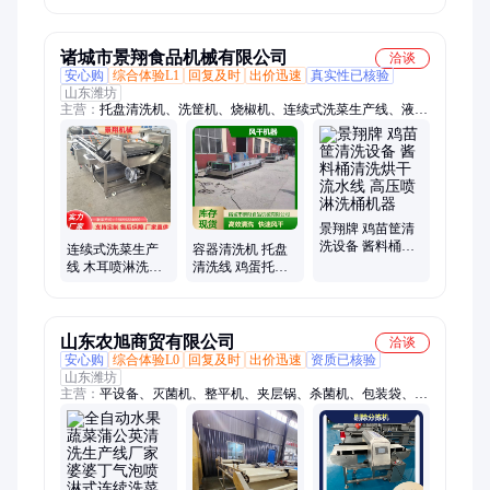
顿典机械
落地果生产设备
装机 香肠加工设
备
诸城市景翔食品机械有限公司
洽谈
安心购
综合体验L1
回复及时
出价迅速
真实性已核验
山东潍坊
主营：
托盘清洗机、洗筐机、烧椒机、连续式洗菜生产线、液化
气烧毛机、毛刷清洗机、绞肉机、香肠加工设备、风干流水线、
食品杀菌设备、真空滚揉机、斩拌机、拌馅机、盐水注射机、水
平切片机、鲜肉切条机
景翔牌 鸡苗筐清
洗设备 酱料桶清
连续式洗菜生产
容器清洗机 托盘
洗烘干流水线 高
线 木耳喷淋洗菜
清洗线 鸡蛋托清
压喷淋洗桶机器
机 鱼虾海产品清
洗风干机器 景翔
洗机器 景翔牌
机械
山东农旭商贸有限公司
洽谈
安心购
综合体验L0
回复及时
出价迅速
资质已核验
山东潍坊
主营：
平设备、灭菌机、整平机、夹层锅、杀菌机、包装袋、解
冻机、整型机、消菌机、硬毛刷、清洗机、洗果蔬、蒸煮机、灭
菌设备、刷洗设备、pvc皮带提、洗泥设备、食品灭菌、清洗设
备、高压喷淋、土豆去皮、蔬菜脱水、火锅底料、气泡清洗、温
度可调