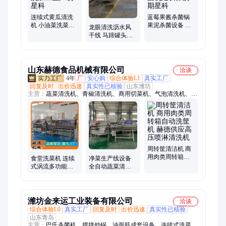
连续式黄瓜清洗
蓝莓果酱杀菌锅
机 小油菜洗菜机
果泥杀菌设备 番
龙眼清洗沥水风
净菜清洗加工生
茄酱杀菌机延长
干线 马蹄罐头加
产线星科
保质期星科
工设备 中央厨房
净菜加工星科
山东赫德食品机械有限公司
洽谈
4年
厂
安心购
综合体验L1
真实工厂
回复及时
出价迅速
真实性已核验
山东潍坊
主营：
蔬菜清洗机、青椒清洗机、商用切菜机、气泡清洗机、双
头切菜机、山楂清洗设备、食堂切菜机器、果蔬清洗设备、香菜
清洗设备、油炸机、淋浆机、切丝机
周转筐清洁机 商
用肉类周转箱自
食堂洗菜机 连续
净菜生产线设备
动洗筐机 赫德供
式涡流多功能气
全自动蔬菜清洗
应高压喷淋清洗
泡清洗机 净菜生
机 商用连续式涡
机
产果蔬加工生产
流洗菜机 支持定
线
制
潍坊金来运工业装备有限公司
洽谈
综合体验L0
真实工厂
回复及时
出价迅速
真实性已核验
山东青岛
主营：
巴氏杀菌机、搅拌炒锅、油面筋成套设备、连续式洗菜生