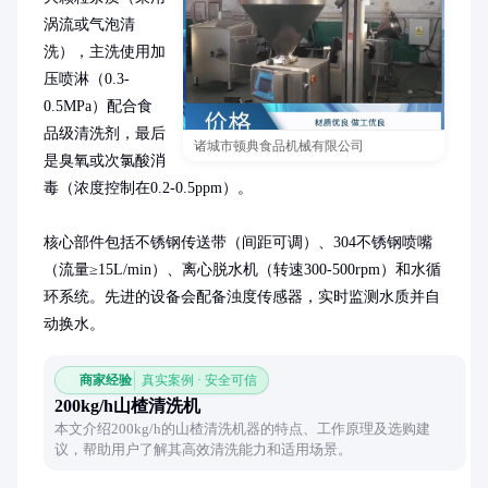
涡流或气泡清
洗），主洗使用加
压喷淋（0.3-
0.5MPa）配合食
品级清洗剂，最后
诸城市顿典食品机械有限公司
是臭氧或次氯酸消
毒（浓度控制在0.2-0.5ppm）。

核心部件包括不锈钢传送带（间距可调）、304不锈钢喷嘴
（流量≥15L/min）、离心脱水机（转速300-500rpm）和水循
环系统。先进的设备会配备浊度传感器，实时监测水质并自
动换水。
商家经验
真实案例 · 安全可信
200kg/h山楂清洗机
本文介绍200kg/h的山楂清洗机器的特点、工作原理及选购建
议，帮助用户了解其高效清洗能力和适用场景。