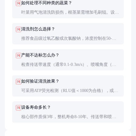
如何处理不同种类的蔬菜？
问
叶菜用气泡清洗防损伤，根茎菜需增加毛刷辊。设备
应配备工艺参数记忆功能，一键切换程序。
清洗剂怎么选择？
问
推荐食品级过氧乙酸或次氯酸钠，浓度控制在50-
100ppm。需配合最后一道清水漂洗（残留氯
≤0.5ppm）。
产能不达标怎么办？
问
检查传送带速度（通常0.1-0.3m/s）、喷嘴角度（建
议30°倾斜）和水流量（总流量≥5m³/h）。
如何验证清洗效果？
问
可采用ATP荧光检测（RLU值＜1000为合格），或委
托第三方检测农残和菌落总数。
设备寿命多长？
问
核心部件质保3年，整机寿命8-10年。传送带和喷嘴
属于易损件，每2-3年需更换。