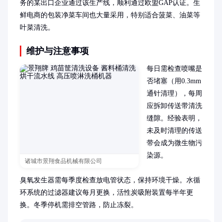
务的某出口企业通过该生产线，顺利通过欧盟GAP认证。生
鲜电商的包装净菜车间也大量采用，特别适合菠菜、油菜等
叶菜清洗。
维护与注意事项
每日需检查喷嘴是
否堵塞（用0.3mm
通针清理），每周
应拆卸传送带清洗
缝隙。经验表明，
未及时清理的传送
带会成为微生物污
染源。

诸城市景翔食品机械有限公司
臭氧发生器需每季度检查放电管状态，保持环境干燥。水循
环系统的过滤器建议每月更换，活性炭吸附装置每半年更
换。冬季停机需排空管路，防止冻裂。