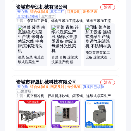
诸城市华远机械有限公司
洽谈
安心购
综合体验L0
真实工厂
回复及时
出价迅速
真实性已核验
山东潍坊
主营：
净菜加工设备、鲜食玉米加工流水线、速冻玉米加工流水
线、南瓜连续式洗菜生产线、果蔬气泡清洗机、巴氏杀菌设备
预制菜净菜加工
油菜 菠菜 南瓜连
青菜 青梅 连续式
设备 连续式洗菜
续式洗菜生产线
洗菜生产线 杨梅
生产线 华远气泡
米饼杀菌流水线
水果漂烫设备 供
清洗机 不锈钢材
中央厨房净菜清
应臭氧紫外光洗
质
洗机
菜机
诸城市智晟机械科技有限公司
洽谈
安心购
综合体验L0
回复及时
出价迅速
真实性已核验
山东潍坊
主营：
真空预冷机、行星搅拌炒锅、卤煮锅、连续式净菜生产
线、蜂窝卤煮锅、蒸箱、果蔬预冷机、熟食预冷机、速冻机、周
转筐清洗机、巴氏杀菌机、果蔬清洗机、解冻线、杀菌锅、高温
高压蒸煮锅、夹层锅、包装机