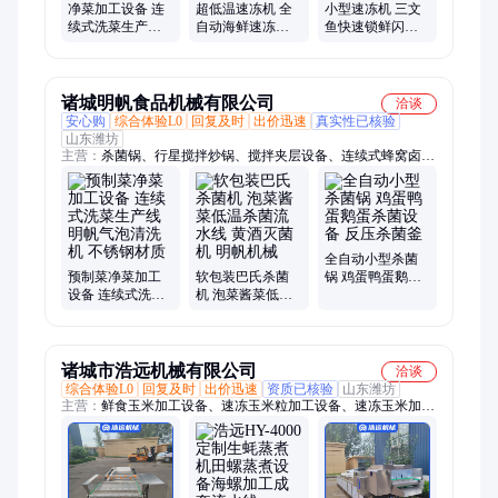
净菜加工设备 连
超低温速冻机 全
小型速冻机 三文
续式洗菜生产线
自动海鲜速冻柜
鱼快速锁鲜闪冻
气泡清洗机 不锈
操作简单 蔬菜液
机 浸泡式冷冻机
钢材质
氮速冻设备
诸城明帆食品机械有限公司
洽谈
安心购
综合体验L0
回复及时
出价迅速
真实性已核验
山东潍坊
主营：
杀菌锅、行星搅拌炒锅、搅拌夹层设备、连续式蜂窝卤煮
锅设备、薄脆油炸设备、糖稀搅拌熬制锅、净菜加工设备、预制
菜设备、肉制品杀菌设备、巴氏杀菌设备、蜂窝卤煮锅、肉制品
卤煮锅、牛肉鸡鸭焯水锅、高温高压杀菌锅、熟食杀菌釜
全自动小型杀菌
预制菜净菜加工
软包装巴氏杀菌
锅 鸡蛋鸭蛋鹅蛋
设备 连续式洗菜
机 泡菜酱菜低温
杀菌设备 反压杀
生产线 明帆气泡
杀菌流水线 黄酒
菌釜
清洗机 不锈钢材
灭菌机 明帆机械
质
诸城市浩远机械有限公司
洽谈
综合体验L0
回复及时
出价迅速
资质已核验
山东潍坊
主营：
鲜食玉米加工设备、速冻玉米粒加工设备、速冻玉米加工
设备、连续式洗菜生产线、竹笋加工设备、鲜百合加工设备、净
菜加工流水线、中药材清洗机、巴氏杀菌机、休闲食品加工设
备、解冻机