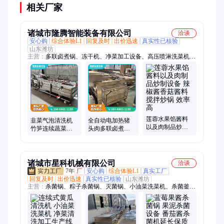
相关厂家
诸城市隆腾智能装备有限公司
洽谈
安心购
综合体验L1
回复及时
出价迅速
真实性已核验
山东潍坊
主营：
多联卤煮锅、冻干机、净菜加工设备、高压喷淋洗菜机、
油炸设备、气泡清洗机
莲蓉水果馅酱料
韭菜气泡清洗机
全自动电加热猪
以及肉制品炒制
竹笋连续蔬菜洗
头肉多联卤煮锅
设备 辣椒酱香菇
菜机 包菜预制菜
鸡鸭鹅牛羊肉卤
酱料搅拌炒锅 效
加工流水线设备
煮设备 自动控温
率高
隆腾
诸城市星科机械有限公司
洽谈
7年
厂
安心购
综合体验L1
真实工厂
回复及时
出价迅速
真实性已核验
山东潍坊
主营：
杀菌锅、粽子杀菌锅、灭菌锅、小油菜洗菜机、杀菌釜、
粽子加工流水线、鸡爪重量分选线、玉米加工设备、海参加工设
备、解冻流水线、清洗流水线、解冻机、清洗机、高压蒸煮锅、
蒸煮机和漂烫生产流水线、粽叶清洗机、行星炒锅、夹层锅、预
制菜加工设备、洗筐机、煎蛋机和蛋饺机、肉类加工设备