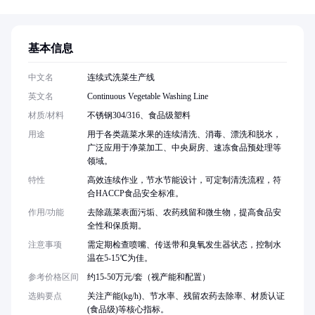
基本信息
中文名
连续式洗菜生产线
英文名
Continuous Vegetable Washing Line
材质/材料
不锈钢304/316、食品级塑料
用途
用于各类蔬菜水果的连续清洗、消毒、漂洗和脱水，
广泛应用于净菜加工、中央厨房、速冻食品预处理等
领域。
特性
高效连续作业，节水节能设计，可定制清洗流程，符
合HACCP食品安全标准。
作用/功能
去除蔬菜表面污垢、农药残留和微生物，提高食品安
全性和保质期。
注意事项
需定期检查喷嘴、传送带和臭氧发生器状态，控制水
温在5-15℃为佳。
参考价格区间
约15-50万元/套（视产能和配置）
选购要点
关注产能(kg/h)、节水率、残留农药去除率、材质认证
(食品级)等核心指标。