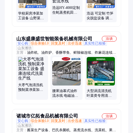
浩远HY-4000定制
生蚝蒸煮机田螺
学校厨房净菜加
浩远 可定制 竹笋
蒸煮设备海螺加
工设备 山野菜漂
尖脱盐设备 调味
工成套流水线
烫冷却流水线 连
竹笋全套生产线
续式洗菜生产线
上门安装
山东盛康盛世智能装备机械有限公司
洽谈
安心购
综合体验L0
回复及时
出价迅速
真实性已核验
山东潍坊
主营：
油炸机、油炸炉、香酥带鱼、鲜辣椒连续、炸麻花连续、
连续烘干设备、燃气油炸、油炸设备、素肉油炸、辣椒全自动、
素丸子搅拌、油炸流水线、牛肉干燃气、带鱼罐头隧道、高温干
燥设备、黄金玉米油炸、豆干卤煮油炸、罐头电磁油炸、清洗烘
干设备、黄金鱼蛋油炸、鲜辣椒空气能
大枣气泡清洗机
预制菜净菜加工
腰果油幕式油炸
大型涡流清洗机
设备 盛康连续式
流水线 电磁油炸
叶菜类专用清洗
洗菜生产线
机 锅巴油炸设备
流水线 全自动蔬
盛康
菜离心脱水设备
诸城市亿拓食品机械有限公司
洽谈
安心购
综合体验L0
回复及时
出价迅速
真实性已核验
山东潍坊
主营：
酱菜生产设备、巴氏杀菌机、蒸煮流水线、洗菜机、果蔬