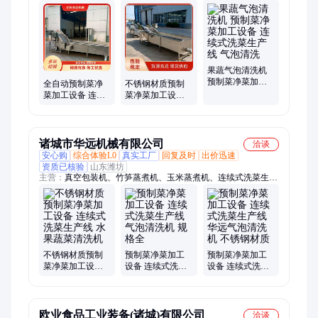
清洗机、净菜加工生产线、翻转风干机、烘干机成套设备、蜜薯
多层网带烘干机、洗筐机、滚筒洗袋机、海带机械手清洗机、毛
辊去皮机、油炸机流水线、喷蒸机、自动称重分拣机、蔬菜切断
机、真空包装机、斩拌机、全自动烟熏炉、甩干脱水机、输送机
果蔬气泡清洗机
预制菜净菜加工
全自动预制菜净
不锈钢材质预制
设备 连续式洗菜
菜加工设备 连续
菜净菜加工设备
生产线 气泡清洗
式洗菜生产线 不
连续式洗菜生产
锈钢材质
线 气泡清洗机
诸城市华远机械有限公司
洽谈
安心购
综合体验L0
真实工厂
回复及时
出价迅速
资质已核验
山东潍坊
主营：
真空包装机、竹笋蒸煮机、玉米蒸煮机、连续式洗菜生产
线、即食海参真空、萝卜真空包装、袋装玉米真空、玉米真空包
装、小龙虾蒸煮机、蒸煮机、漂烫机、蔬菜清洗机、竹笋加工设
备、莲藕加工设备、姜片漂烫机
不锈钢材质预制
预制菜净菜加工
预制菜净菜加工
菜净菜加工设备
设备 连续式洗菜
设备 连续式洗菜
连续式洗菜生产
生产线 气泡清洗
生产线 华远气泡
线 水果蔬菜清洗
机 规格全
清洗机 不锈钢材
机
质
欧业食品工业装备(诸城)有限公司
洽谈