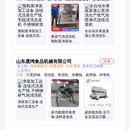
产线、毛辊清洗去皮机、气泡清洗机、净菜加工设备、涡流清洗
机、预制菜加工设备、清洗风干流水线
预制菜净菜加工
全自动水果蔬菜
设备 连续式洗菜
蒲公英清洗生产
果蔬气泡清洗机
生产线 毛辊清洗
线气泡喷淋式连
预制菜净菜加工
去皮机 不锈钢材
续洗菜机
设备 连续式洗菜
质
生产线 使用方便
山东晟鸿食品机械有限公司
洽谈
安心购
综合体验L0
回复及时
出价迅速
真实性已核验
山东潍坊
主营：
行星炒锅、清洗线、骨泥机、杀菌锅、卤煮锅、碎骨机
净菜加工设备 连
续式洗菜生产线
不锈钢材气泡清
多功能搅拌蒸煮
卤肉电加热 豆干
洗机
锅 汤料蒸煮夹层
反压高温灭菌锅
锅 食堂专用煮粥
熟食烧鸡牛肉鸡
锅
肉粽子 杀菌釜