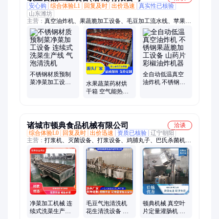
安心购
综合体验L1
回复及时
出价迅速
真实性已核验
山东潍坊
主营：
真空油炸机、果蔬脆加工设备、毛豆加工流水线、苹果脆
片真空膨化机、玉米深加工流水线、果脯真空浸糖流水线、粽子
玉米高温杀菌锅
不锈钢材质预制
全自动低温真空
菜净菜加工设备
油炸机 不锈钢果
水果蔬菜药材烘
连续式洗菜生产
蔬脆加工设备 山
干箱 空气能热泵
线 气泡清洗机
药片彩椒油炸机
烘干机 菠菜豆角
器
农作物烘干 控温
除湿
诸城市顿典食品机械有限公司
洽谈
综合体验L0
回复及时
出价迅速
资质已核验
辽宁朝阳
主营：
打浆机、灭菌设备、打浆设备、鸡脯丸子、巴氏杀菌机、
杀菌冷却设备
净菜加工机械 连
毛豆气泡清洗机
顿典机械 真空叶
续式洗菜生产线
花生清洗设备 多
片定量灌肠机 火
不锈钢气泡清洗
功能清洗风干线
腿肠自动扭结灌