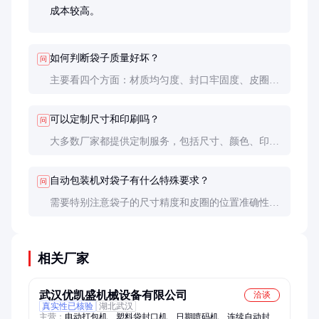
成本较高。
如何判断袋子质量好坏？
问
主要看四个方面：材质均匀度、封口牢固度、皮圈弹
性和印刷清晰度。建议进行实际装填测试，观察是否
容易破损或漏气。
可以定制尺寸和印刷吗？
问
大多数厂家都提供定制服务，包括尺寸、颜色、印刷
内容等。但定制产品通常有最小起订量要求，一般在
5000-10000个以上。
自动包装机对袋子有什么特殊要求？
问
需要特别注意袋子的尺寸精度和皮圈的位置准确性，
这些参数直接影响自动包装机的运行效果。建议与设
备供应商确认兼容性。
相关厂家
武汉优凯盛机械设备有限公司
洽谈
真实性已核验
湖北武汉
主营：
电动打包机、塑料袋封口机、日期喷码机、连续自动封口