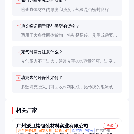
如何判断填充袋的质量？
问
检查袋体材料的厚度和强度，气阀是否密封良好，充
气后是否有漏气现象。优质产品通常有相关的质量认
证。
填充袋适用于哪些类型的货物？
问
适用于大多数固体货物，特别是易碎、贵重或需要精
密保护的物品。不适用于液体或尖锐物品。
充气时需要注意什么？
问
充气压力不宜过大，通常充至80%容量即可。过度充
气可能导致袋体破裂。
填充袋的环保性如何？
问
多数填充袋采用可回收材料制成，比传统的泡沫或木
架更环保。使用后可回收或妥善处理。
相关厂家
广州派卫格包装材料实业有限公司
洽谈
综合体验L0
回复及时
出价迅速
真实性已核验
广东广州