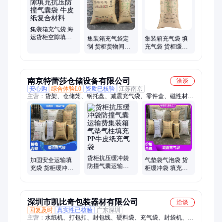
集装箱充气袋 海
运货柜空隙填充
集装箱充气袋定
集装箱充气袋 填
抗压防撞气囊袋
制 货柜货物间隙
充气袋 货柜缓冲
牛皮纸复合材料
填充防撞气囊袋
牛皮纸袋 空隙填
牛皮纸抗压充气
充袋
袋
南京特蕾莎仓储设备有限公司
洽谈
安心购
综合体验L0
资质已核验
江苏南京
主营：
货架、仓储笼、钢托盘、减震充气袋、零件盒、磁性材料
卡、工作台
货柜抗压缓冲袋
加固安全运输填
气垫袋气泡袋 货
防撞气囊运输费
充袋 货柜缓冲袋
柜缓冲袋 填充袋
集装箱气垫气柱
皮纸空隙气囊 材
材料加厚出口装
填充PP牛皮纸充
料加厚装柜更省
柜更安全
气袋
心
深圳市凯比奇包装器材有限公司
洽谈
回复及时
真实性已核验
广东深圳
主营：
水纸机、打包扣、封包线、硬料袋、充气袋、封袋机、收