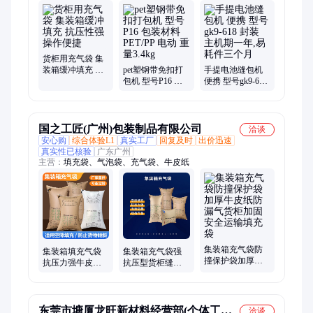
紧器、纤维带、塑钢带、喷码机、拉膜器、捆带机、锂电池、圆
盘剪、变压器、充气枪、包装机、封口机、塑胶扣、打带机、钢
带剪、打包机、缝包线、刀片拉、拉紧轮
货柜用充气袋 集
装箱缓冲填充 抗
pet塑钢带免扣打
手提电池缝包机
压性强 操作便捷
包机 型号P16 包
便携 型号gk9-618
装材料PET/PP 电
封装 主机期一年,
动 重量3.4kg
易耗件三个月
国之工匠(广州)包装制品有限公司
洽谈
安心购
综合体验L1
真实工厂
回复及时
出价迅速
真实性已核验
广东广州
主营：
填充袋、气泡袋、充气袋、牛皮纸
集装箱充气袋防
集装箱填充气袋
集装箱充气袋强
撞保护袋加厚牛
抗压力强牛皮纸
抗压型货柜缝隙
皮纸防漏气货柜
物流运输货柜缓
填充袋加厚牛皮
加固安全运输填
冲空隙气囊袋填
纸袋缓冲防撞气
充袋
充袋
囊袋
东莞市塘厦龙旺新材料经营部(个体工商
洽谈