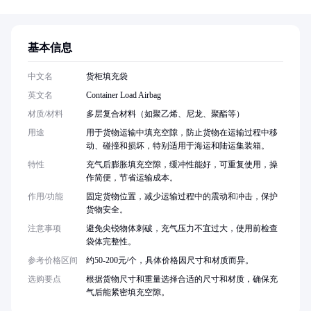
基本信息
中文名
货柜填充袋
英文名
Container Load Airbag
材质/材料
多层复合材料（如聚乙烯、尼龙、聚酯等）
用途
用于货物运输中填充空隙，防止货物在运输过程中移
动、碰撞和损坏，特别适用于海运和陆运集装箱。
特性
充气后膨胀填充空隙，缓冲性能好，可重复使用，操
作简便，节省运输成本。
作用/功能
固定货物位置，减少运输过程中的震动和冲击，保护
货物安全。
注意事项
避免尖锐物体刺破，充气压力不宜过大，使用前检查
袋体完整性。
参考价格区间
约50-200元/个，具体价格因尺寸和材质而异。
选购要点
根据货物尺寸和重量选择合适的尺寸和材质，确保充
气后能紧密填充空隙。