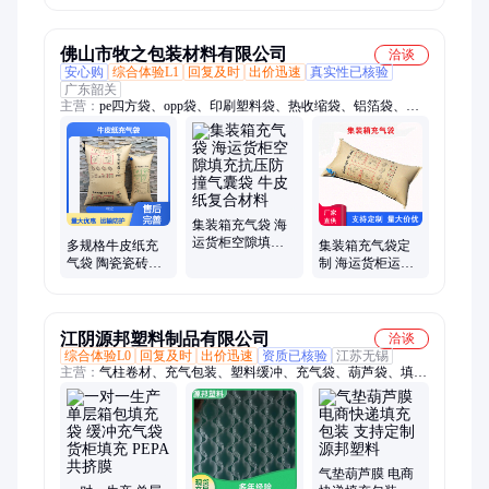
间隙抗压缓冲
新款优质商家供
空隙气囊袋填充
应
袋
佛山市牧之包装材料有限公司
洽谈
安心购
综合体验L1
回复及时
出价迅速
真实性已核验
广东韶关
主营：
pe四方袋、opp袋、印刷塑料袋、热收缩袋、铝箔袋、真
空袋、气柱袋、充气袋、气泡袋、自封袋、EVA泡棉、EPP泡沫
板
集装箱充气袋 海
运货柜空隙填充
多规格牛皮纸充
集装箱充气袋定
抗压防撞气囊袋
气袋 陶瓷瓷砖货
制 海运货柜运输
牛皮纸复合材料
柜填充 气袋 定制
填充气囊袋 牛皮
尺寸运输防护
纸充气 袋抗压防
倒塌
江阴源邦塑料制品有限公司
洽谈
综合体验L0
回复及时
出价迅速
资质已核验
江苏无锡
主营：
气柱卷材、充气包装、塑料缓冲、充气袋、葫芦袋、填充
袋、气柱袋、气泡袋、充气缓冲袋、防撞保护袋、包装气囊袋、
防震包装、包装材料、运输包装、包装果酱、充气气囊、缓冲包
装、防震防爆、气柱包装、箱包撑包、陶瓷缓冲、源邦塑料、充
气气柱、pe尼龙九层、手动打气筒
气垫葫芦膜 电商