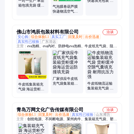
一对一生产 单层
快递填充包装 支
箱包填充袋 缓冲
持定制 源邦塑料
气泡膜卷葫芦膜
充气袋 货柜填充
快递物流空气袋
PEPA共挤膜
多款供应 源邦塑
料
佛山市鸿辰包装材料有限公司
洽谈
安心购
综合体验L1
真实工厂
回复及时
出价迅速
真实性已核验
广东清远
主营：
eva泡棉、eva内衬、防静电eva泡棉、牛皮纸充气袋、阻燃
eva泡棉、彩色eva泡棉、EPP泡沫板、聚丙烯泡沫板、珍珠棉内
托、珍珠棉内衬
厂家供应牛皮纸
充气袋集装箱货
牛皮纸物流运输
牛皮纸集装箱充
柜缓冲袋海运货
集装箱充气袋 货
气袋 海运货柜防
运防撞填充袋
柜缓冲空隙气囊
撞抗压充 气袋气
填充袋 耐用抗压
囊填充袋 可定制
力强
印刷
青岛万网文化广告传媒有限公司
洽谈
综合体验L1
回复及时
出价迅速
真实性已核验
山东潍坊
主营：
创统电源、不间断电源、莱州肉牛、集装箱充气袋、塑料
颗粒、瓶盖颗粒、管道颗粒、洋马配件、打印机、创统电源维
修、西点柜、蛋糕柜、展柜、显微镜、西门子开关插座