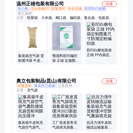
温州正雄包装有限公司
洽谈
安心购
综合体验L0
回复及时
出价迅速
真实性已核验
浙江温州
主营：
纸塑袋、大米袋、阀口袋、编织袋、复合袋、包装袋、化
肥袋、饲料袋、牛皮纸袋、三复合纸袋、化肥塑编袋、大米手提
袋、复合肥料袋、化肥包装袋、饲料包装袋、彩印编织袋、化工
包装袋、化工编织袋、宠物饲料、纸塑包装、瓷砖填缝剂
彩印白糖包装袋
正雄 PP内袋定制
集装箱充气袋 货
预混料彩印编织
图案尺寸防潮淀
柜缓冲袋 牛皮纸
袋 正雄 定做图案
粉编织袋
填充袋安全运输
opp防潮珠光膜包
防撞保护袋
装袋
奥立包装制品(昆山)有限公司
洽谈
回复及时
真实性已核验
江苏苏州
主营：
充气袋
集装箱牛皮纸充
工厂批发直售充
抗压力强牛皮纸
气袋空气袋气囊
气袋填充袋集装
物流运输集装箱
防撞填充袋货柜
箱货柜缓冲2023
充气袋 货柜缓冲