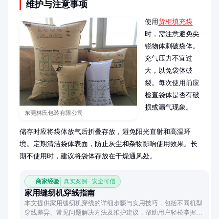
维护与注意事项
使用
货柜填充袋
时，需注意避免尖
锐物体刺破袋体。
充气压力不宜过
大，以免袋体破
裂。每次使用前应
检查袋体是否有破
损或漏气现象。

东莞林氏包装有限公司
储存时应将袋体放气后折叠存放，避免阳光直射和高温环
境。定期清洁袋体表面，防止灰尘和杂物影响使用效果。长
期不使用时，建议将袋体存放在干燥通风处。
商家经验
真实案例 · 安全可信
家用缝纫机穿线指南
本文提供家用缝纫机穿线的详细步骤与实用技巧，包括不同机型
穿线差异、常见问题解决方法及维护建议，帮助用户轻松掌握穿