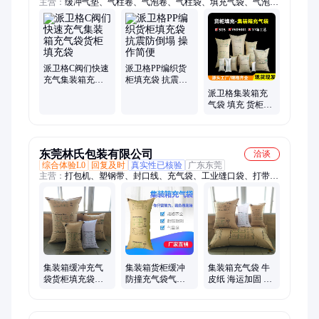
主营：
缓冲气垫、气柱卷、气泡卷、气柱袋、填充气袋、气泡
袋、集装箱充气袋、货柜填充袋、气柱袋充气机、缓冲包装、充
气包装、包装材料、气泡膜、气垫膜、气柱机、防震包装
派卫格C阀们快速
派卫格PP编织货
充气集装箱充气
柜填充袋 抗震防
袋货柜填充袋
倒塌 操作简便
派卫格集装箱充
气袋 填充 货柜缓
冲牛皮纸空隙气
囊抗压保护袋气
泡袋
东莞林氏包装有限公司
洽谈
综合体验L0
回复及时
真实性已核验
广东东莞
主营：
打包机、塑钢带、封口线、充气袋、工业缝口袋、打带
机、pet打包带、手提电动、防爆手提、湿水纸机、高速自动、半
自动湿水、褶皱包边纸、包边缝包机、电动水纸机、移动地毯
接、绝缘皱纹纸、手提缝包机、湿水牛皮纸、水牛皮纸机、塑料
打包扣、便携式手提、牛皮纸封口条、牛皮纸湿水机、移动式地
毯接
集装箱缓冲充气
集装箱货柜缓冲
集装箱充气袋 牛
袋货柜填充袋林
防撞充气袋气囊
皮纸 海运加固 货
氏包装规格齐全
袋牛皮纸充气袋
柜填气袋 货柜填
填充袋 防撞缓冲
充缓冲袋
袋