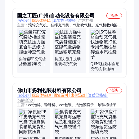
物流运输气泡袋
国之工匠(广州)自动化设备有限公司
洽谈
安心购
综合体验L1
真实性已核验
广东广州
主营：
滚轮充气机、鞋撑充气机、气垫吹气机、充气机收纳架、
全自动充气机、辅助输送系统、多功能气垫机、全自动收卷架
集装箱PP充气袋
抗压力强牛皮纸
货柜缝隙填充抗
集装箱充气袋货
Q15气柱卷材自动
压力强复合牛皮
柜缓冲空隙气囊
充气机 快递物流
纸防撞缓冲空气
袋物流运输填充
打包专用气泡柱
囊
袋
易碎酒水汽柱袋
子
佛山市扬利包装材料有限公司
洽谈
安心购
综合体验L0
回复及时
出价迅速
资质已核验
湖南长沙
主营：
eva泡棉、珍珠棉、eva包装、汽泡膜袋子、珍珠棉袋子、
包装泡沫、泡沫棉内衬、防震泡沫盒
厂家供应PP牛皮
集装箱充气填充
厂家供应牛皮纸