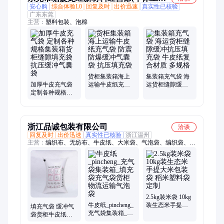
安心购
综合体验L0
回复及时
出价迅速
真实性已核验
户)
广东东莞
主营：
塑料包装、泡棉
货柜集装箱海上
集装箱充气袋 海
加厚牛皮充气袋
运输牛皮纸充气
运货柜缝隙缓冲
定制各种规格集
袋 防震防爆缓冲
抗压填充袋 牛皮
装箱货柜缝隙填
气囊袋 抗压填充
纸复合材质 多规
充袋 抗压缓冲气
袋
格
囊袋
浙江品诚包装有限公司
洽谈
回复及时
出价迅速
真实性已核验
浙江温州
主营：
编织布、无纺布、牛皮纸、大米袋、气泡袋、编织袋、包
装袋、充气袋、覆膜袋定制、纸塑复合袋、大米手提袋、集装箱
袋、复合塑料袋、食品袋、彩印袋、吨袋、牛皮纸袋、pfe颗
粒、pp聚丙烯、pp复合肥料、米手提大米
2.5kg装米袋 10kg
牛皮纸_pincheng_
装生态米手提大
填充气袋 缓冲气
充气袋集装箱_填
米包装袋 稻米塑
袋货柜牛皮纸充
充袋充气袋货柜
料袋定制
气袋现货集装袋