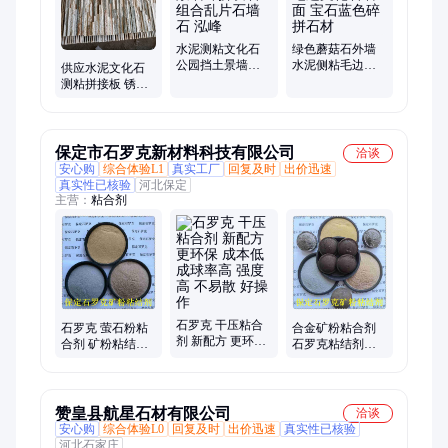
水泥测粘文化石
绿色蘑菇石外墙
公园挡土景墙碎
水泥侧粘毛边文
供应水泥文化石
拼块石 组合乱片
化石墙面 宝石蓝
测粘拼接板 锈色
石墙石 泓峰
色碎拼石材
石英锈板碎拼
保定市石罗克新材料科技有限公司
洽谈
安心购
综合体验L1
真实工厂
回复及时
出价迅速
真实性已核验
河北保定
主营：
粘合剂
石罗克 干压粘合
石罗克 萤石粉粘
合金矿粉粘合剂
剂 新配方 更环保
合剂 矿粉粘结剂
石罗克粘结剂生
成本低 成球率高
成球效果好2米落
产厂成球率高 全
强度高 不易散 好
地不碎
国快速发货
操作
赞皇县航星石材有限公司
洽谈
安心购
综合体验L0
回复及时
出价迅速
真实性已核验
河北石家庄