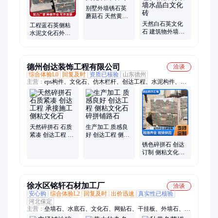
别墅外墙锈石英
蘑菇石 天然黄锈
色板岩文化石外
天然白石英文化
工程蓝石英侧粘
墙砖
石 建筑物外墙装
水泥文化石外墙
饰米白色胶粘板
装饰文化砖天然
背景墙水晶白文
不规则板岩碎拼
化砖
贴面
德州创达装饰工程有限公司
洽谈
综合体验L0
回复及时
资质已核验
山东德州
主营：
eps构件、文化石、仿木栏杆、创达工程、水泥构件、水
泥装饰构件
天然碎拼石 石质
生产加工 质感良
紧凑 创达工程 承
好 创达工程 侧粘
接施工 侧粘文化
文化石 碎拼铺路
锈色碎拼石 创达
石
石
订制 侧粘文化石
承接施工 不规则
乱形石
徐水区铭轩石材加工厂
洽谈
安心购
综合体验L2
回复及时
出价迅速
真实性已核验
河北保定
主营：
垒墙石、水底石、文化石、网贴石、干挂板、外墙石、地
铺石、条边石、黑山石、汀步石、雨花石、景观石、面包石、莱