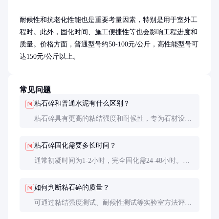
耐候性和抗老化性能也是重要考量因素，特别是用于室外工
程时。此外，固化时间、施工便捷性等也会影响工程进度和
质量。价格方面，普通型号约50-100元/公斤，高性能型号可
达150元/公斤以上。
常见问题
粘石碎和普通水泥有什么区别？
问
粘石碎具有更高的粘结强度和耐候性，专为石材设
计，能够有效避免空鼓和脱落。普通水泥粘结力较
弱，不适合高档石材粘贴。
粘石碎固化需要多长时间？
问
通常初凝时间为1-2小时，完全固化需24-48小时。具
体时间因环境温度和湿度而异，高温干燥环境下固化
更快。
如何判断粘石碎的质量？
问
可通过粘结强度测试、耐候性测试等实验室方法评
估。实际施工中，观察其搅拌后的粘稠度、施工顺滑