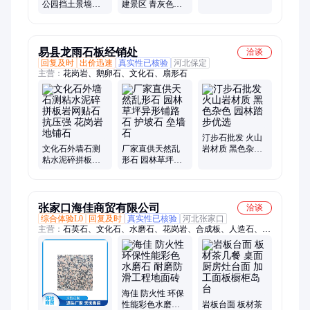
公园挡土景墙碎
建景区 青灰色碎
墙料石增添灵动
拼块石 组合乱片
拼石 复古基础旧
氛围
石墙石 泓峰
石块 实现防滑功
能
易县龙雨石板经销处
洽谈
回复及时
出价迅速
真实性已核验
河北保定
主营：
花岗岩、鹅卵石、文化石、扇形石
汀步石批发 火山
文化石外墙石测
厂家直供天然乱
岩材质 黑色杂色
粘水泥碎拼板岩
形石 园林草坪异
园林踏步优选
网贴石 抗压强 花
形铺路石 护坡石
岗岩地铺石
垒墙石
张家口海佳商贸有限公司
洽谈
综合体验L0
回复及时
真实性已核验
河北张家口
主营：
石英石、文化石、水磨石、花岗岩、合成板、人造石、大
理石、石材辅料
海佳 防火性 环保
性能彩色水磨石
岩板台面 板材茶