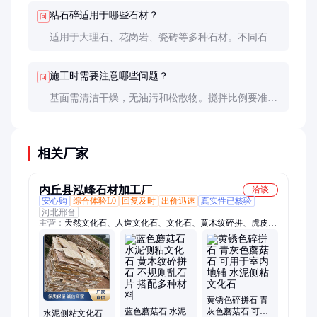
度和固化后的强度也能初步判断质量。
粘石碎适用于哪些石材？
问
适用于大理石、花岗岩、瓷砖等多种石材。不同石材
的表面特性不同，建议根据具体石材选择专用型号。
施工时需要注意哪些问题？
问
基面需清洁干燥，无油污和松散物。搅拌比例要准
确，施工厚度均匀。固化期间避免振动和荷载，确保
粘结效果。
相关厂家
内丘县泓峰石材加工厂
洽谈
安心购
综合体验L0
回复及时
出价迅速
真实性已核验
河北邢台
主营：
天然文化石、人造文化石、文化石、黄木纹碎拼、虎皮
石、砌墙石、垒墙石、片石、外墙文化石、青石板碎拼、页岩
石、灰色文化石、流水石、薄石片、黄色文化石、山岩石、绿色
文化石、碎拼石、山皮石、铺地石、黄木纹石材、青石板石材、
散石片、蘑菇石
黄锈色碎拼石 青
蓝色蘑菇石 水泥
灰色蘑菇石 可用
水泥侧粘文化石