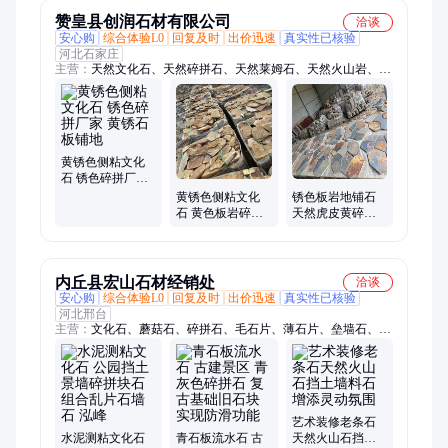
赞皇县创润石材有限公司
洽谈
安心购
综合体验L0
回复及时
出价迅速
真实性已核验
河北石家庄
主营：
天然文化石、天然碎拼石、天然莱姆石、天然火山岩、天
然石皮墙、黑色石皮墙、中国黑石皮、柏坡黄石皮、黑色莱姆
石、米黄色莱姆石、米黄色洞石、天然洞石砖、灰色洞石砖、天
然蘑菇石、少林黑莱姆石、古典米黄莱姆石、秋黄莱姆石、虎皮
石碎拼、黄砂岩文化石、黄木纹文化石、景观墙文化石、黄色文
化石、黄色碎拼石、不规则文化石、黑色文化石
黄锈色侧粘文化
石 锈色碎拼厂家
黄锈石板铺地
黄锈色侧粘文化
锈色板岩地铺石
石 黄色板岩碎拼
天然虎皮黄碎拼
石 景观不规则虎
石 青锈色冰裂纹
皮锈乱形石材贴
网贴石文化石
面
内丘县宏山石材经销处
洽谈
安心购
综合体验L0
回复及时
出价迅速
真实性已核验
河北邢台
主营：
文化石、蘑菇石、碎拼石、毛石片、薄石片、垒墙石、护
坡石、地铺石、页岩片、汀步石、踏步石、砌墙石、青石板、旧
石板、老石板、黄木纹、虎皮石、虎皮黄、高粱红、粉砂岩、红
石板、流水石、铺地石、台阶石
艺术装修老条石
水泥测粘文化石
青石板流水石 古
天然火山石挡土