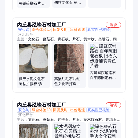
侧粘文化石 黄木
于室内地铺 水泥
黄锈碎拼石片 黄
纹碎拼石 不规则
侧粘文化石
色蘑菇石 护坡砌
乱石片 搭配多种
墙毛石
材料
内丘县泓峰石材加工厂
洽谈
安心购
综合体验L0
回复及时
出价迅速
真实性已核验
河北邢台
主营：
文化石、蘑菇石、青石板、片石、黄木纹、垒墙石、砌墙
石、景观石、乱石板、挡墙石、踏步石、板岩、流水石、鹅卵
石、天然文化石、碎拼石、人造文化石、外墙文化石、汀步石、
铺地石、乱石片、护坡石、毛石、干砌片石、片岩
古建庭院铺路石
百年陈旧老石板
供应水泥文化石
高粱红毛石片红
旧石头步道铺装
测粘拼接板 锈色
色文化砖打造特
青色片岩
石英锈板碎拼
色墙面复古基础
旧石块天然石材
内丘县泓峰石材加工厂
洽谈
安心购
综合体验L0
回复及时
出价迅速
真实性已核验
河北邢台
主营：
文化石、蘑菇石、碎拼石、片石、黄木纹石材、砌墙石、
条石、垒墙石、虎皮石、火山石、火山岩、铺地片石、板岩、散
片石、毛石片、薄石片、护坡石、流水石、青石板石材、踏步
石、块石、台阶石、汀步石、红石板、鹅卵石