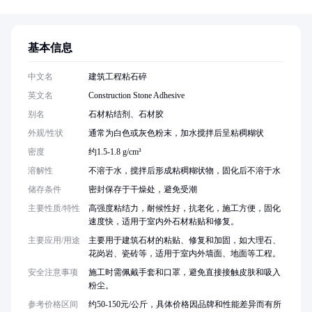
基本信息
中文名
建筑工程粘石碎
英文名
Construction Stone Adhesive
别名
石材粘结剂、石材胶
外观/性状
通常为白色或灰色粉末，加水搅拌后呈粘稠糊状
密度
约1.5-1.8 g/cm³
溶解性
不溶于水，搅拌后形成粘稠糊状物，固化后不溶于水
储存条件
密封保存于干燥处，避免受潮
主要性质/特性
高强度粘结力，耐候性好，抗老化，施工方便，固化
速度快，适用于室内外石材粘贴和修复。
主要应用/用途
主要用于建筑石材的粘贴、修复和加固，如大理石、
花岗岩、瓷砖等，适用于室内外墙面、地面等工程。
安全注意事项
施工时需佩戴手套和口罩，避免直接接触皮肤和吸入
粉尘。
参考价格区间
约50-150元/公斤，具体价格因品牌和性能差异而有所