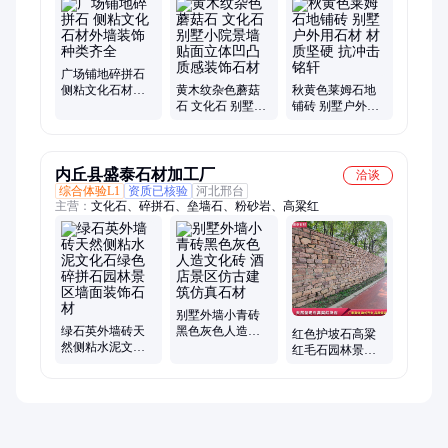
姆石、护坡石、花岗岩、路沿石、铺地石、碎拼石、散石片、鹅
卵石、造景石、乱拼石、人造石、台阶石
广场铺地碎拼石
侧粘文化石材外
黄木纹杂色蘑菇
秋黄色莱姆石地
墙装饰 种类齐全
石 文化石 别墅小
铺砖 别墅户外用
院景墙贴面立体
石材 材质坚硬 抗
凹凸质感装饰石
冲击 铭轩
材
内丘县盛泰石材加工厂
洽谈
综合体验L1
资质已核验
河北邢台
主营：
文化石、碎拼石、垒墙石、粉砂岩、高粱红
别墅外墙小青砖
绿石英外墙砖天
黑色灰色人造文
红色护坡石高粱
然侧粘水泥文化
化砖 酒店景区仿
红毛石园林景观
石绿色碎拼石园
古建筑仿真石材
干砌石墙围墙石
林景区墙面装饰
粉砂岩不规则块
石材
石