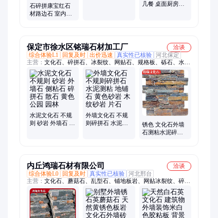
耐磨防滑工程地
几餐 桌面厨房灶
石碎拼康宝红石
面砖
台面 加工面板橱
材路边石 室内外
柜岛台
装饰手工拼接水
泥侧粘
保定市徐水区铭瑞石材加工厂
洽谈
综合体验L1
回复及时
出价迅速
真实性已核验
河北保定
主营：
文化石、碎拼石、冰裂纹、网贴石、规格板、砾石、水泥
文化石、人造文化石、花岗岩
水泥文化石 不规
外墙文化石 不规
则 砂岩 外墙石 侧
则碎拼石 水泥测
锈色 文化石外墙
粘石 碎拼石 散石
粘 地铺石 黄色砂
石测粘水泥碎拼
黄色 公园 园林
岩 木纹砂岩 片石
不规则条石 园林
板岩 铭瑞
内丘鸿瑞石材有限公司
洽谈
综合体验L0
回复及时
真实性已核验
河北邢台
主营：
文化石、蘑菇石、乱型石、铺地板岩、网贴冰裂纹、碎拼
石