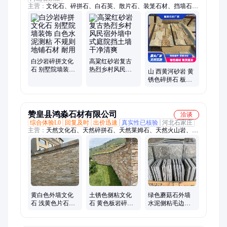
主营：
文化石、碎拼石、白石英、散片石、装笼石材、挡墙石
材、宝石蓝石角、外墙背景墙、水泥测粘板、柏坡黄景观石、粉
砂岩蘑菇石、公园草坪脚踏石、蘑菇石、景观石、垒墙石、砾
石、河卵石、人造仿古石、黄色雨花石、虎皮黄不规则石、黄色
旱溪石
白沙岩碎拼文化
高粱红砂岩复古
石 别墅院墙装饰
热烈乡村风民宿
山 西黄河砂岩 黄
白色水泥测粘 不
外墙中式庭院挡
锈色碎拼石 板岩
规则地铺石材 耐
土墙干净清爽
汀步石 黄色文化
用
石
赞皇县鸿淼石材有限公司
洽谈
综合体验L0
回复及时
出价迅速
真实性已核验
河北石家庄
主营：
天然文化石、天然碎拼石、天然莱姆石、天然火山岩、天
然洞石、天然石皮墙石材、黄色文化石、灰色文化石、黑色文化
石、绿色文化石、白色文化石、灰色碎拼石、黄色碎拼石、黑色
莱姆石、米黄色莱姆石、罗曼米黄莱姆石、皮革面莱姆石、哑光
面莱姆石、米黄色洞石文化石、虎皮石碎拼、锈色文化石、锈色
碎拼石、黄木纹文化石、黄木纹碎拼石、黄砂岩文化石
黄白色外墙文化
土锈色侧粘文化
绿色蘑菇石外墙
石 浅黄色片石碎
石 黄色板岩碎拼
水泥侧粘毛边文
拼石 黄木纹水泥
石 景观不规则文
化石墙面 宝石蓝
侧粘文化石材
化石材贴面
色碎拼石材