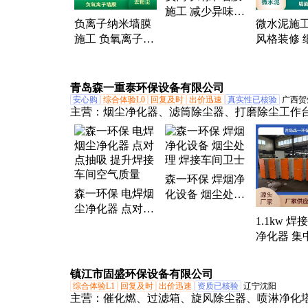
施工 减少异味困
负离子纳米墙膜
微水泥施工
扰 提升空气质量
施工 负氧离子制
风格装修 
造 适用多种场景
理质感 个
提升空气质量
制选择
青岛森一重泰环保设备有限公司
安心购
综合体验L0
回复及时
出价迅速
真实性已核验
广西贺
主营：
烟尘净化器、滤筒除尘器、打磨除尘工作
接烟尘净化器、电焊烟尘净化器、粉尘除尘器、
尘器、脉冲式打磨工作台、废气活性炭箱、活性
箱、脉冲除尘器、车间粉尘净化器、烟尘除尘器
烟尘净化器、切割机除尘器、激光切割烟尘净化
森一环保 焊烟净
森一环保 电焊烟
气处理除尘设备、移动式焊烟净化器、脉冲反吹
化设备 烟尘处理
尘净化器 点对点
焊接车间卫士
尘器、集中式除尘器、粉尘工业吸尘器、粉尘治
1.1kw 焊
抽吸 提升焊接车
备、烟雾净化器
净化器 集
间空气质量
烟净化 烟
器
镇江市固盛环保设备有限公司
综合体验L1
回复及时
出价迅速
资质已核验
辽宁沈阳
主营：
催化燃、过滤箱、旋风除尘器、喷淋净化