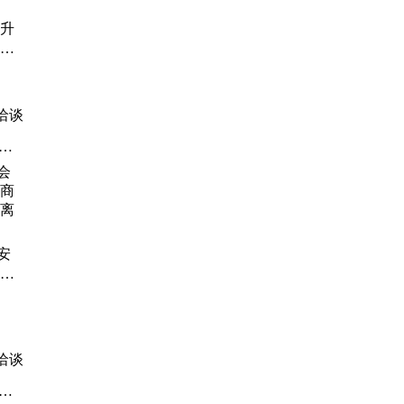
提升
持定
食专
冷气
洽谈
树
机
安
商场
离分
洽谈
温