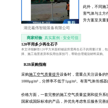
此外，不同施
害气体与土方
升方案至关重
湖北羲伟智能装备有限公司
商家经验
真实案例 · 安全可信
120平用多少再生石子
本文详细解答120平方米面积铺设所需再生石子的用量计算，
择、施工场景差异和实用估算技巧，帮助合理规划材料采购。
B2B采购指南
采购
施工空气质量提升
设备时，需重点关注设备的
1000μg/m³，分辨率不低于1μg/m³。有害气体传感
价格方面，一套完整的施工空气质量监测和提升系统
国家或国际标准的产品，并优先考虑售后服务完善