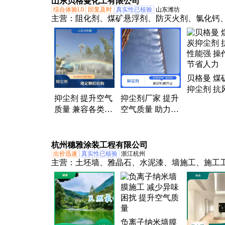
山东贝格曼化工有限公司
质量
综合体验L0
回复及时
真实性已核验
山东潍坊
主营：
阻化剂、煤矿悬浮剂、防灭火剂、氯化钙
镁、氢氧化镁、抑尘剂
贝格曼 煤
抑尘剂 抗
抑尘剂 提升空气
抑尘剂厂家 提升
能强 操作
质量 兼容各类煤
空气质量 助力绿
省人力
炭品种 施工便捷
色施工 抗风蚀防
省力 贝格曼
扬尘 贝格曼
杭州穗雅涂装工程有限公司
出价迅速
真实性已核验
浙江杭州
主营：
土坯墙、雅晶石、水泥漆、墙施工、施工
艺术漆、黄泥墙、水泥墙、夯土漆、墙涂料、微
珍珠漆、墙做法、草泥墙、泥巴墙、混凝土、玛
复古土坯、抹面涂料、乡村泥巴、乡村土坯、泥
墙、抹墙翻新、艺术水泥、吸音喷涂
负离子纳米墙膜