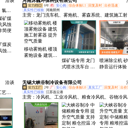
洽谈
河南沐巍环保科技有限公司
6年
档
安心购
综合体验L1
回复及时
出价迅速
、氯化
真实性已核验
河南郑州
主营：
龙门洗车机、雾炮机、雾森系统、建筑施工射
器、雾桩、喷雾除尘设备、卸料口洗车机、车间喷雾
尘降温、洗轮机、厂房降尘
矿煤炭
移动雾炮机 楼顶
风蚀性
雾炮设备 建筑施
简便节
煤矿场专用 龙门
喷淋除尘机 
工射雾器 提升空
式喷水洗车台 建
静音运行体验
气质量
筑工地冲洗平台
森系统车间降
清洗时间灵活可
洽谈
无锡大峡谷制冷设备有限公司
调
2年
厂
安心购
综合体验L0
真实工厂
回复及时
出价
工艺、
真实性已核验
江苏连云港
主营：
冷风机、工业冷风机、粮食冷风机、谷物冷风
水泥、
机、造船厂冷风机、除湿机、船舶除湿机
曼奴、
巴抹