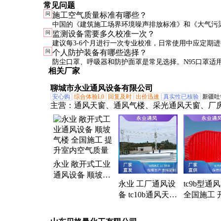
常见问题
问
施工空气质量标准有哪些？
中国的《建筑施工场界环境噪声排放标准》和《大气污
问
监测设备需要多久校准一次？
放标准》是主要参考。粉尘浓度限值通常为150μg/m³
建议每3-6个月进行一次专业校准，日常使用中应定期
问
个人防护装备有哪些选择？
CO不得超过30ppm。
准和跨度校准，确保数据准确。
防尘口罩、呼吸器和防护面罩是常见选择。N95口罩适
相关厂家
尘环境，高浓度有害气体环境需使用专用呼吸器。
聊城市永业通风设备有限公司
安心购
综合体验L0
回复及时
出价迅速
真实性已核验
新疆吐
主营：
通风天窗、通风气楼、采光通风天窗、厂
天窗、薄型通风天窗、消防排烟天窗、一字型排
窗、三角型排烟天窗、顺坡通风天窗、屋脊通风
11cj33通风天窗、05J621通风天窗、mcw4型通
tc12b通风天窗、mcw7型通风天窗、18J621通风
永业 敞开式工业
06K105通风天窗、TC10E通风天窗、TC4通风天
通风设备 顺坡气
顶通风器、自然通风器、开敞式通风气楼、启闭
永业 工厂通风设
tc9b型通
楼 全国施工 提升
气楼
备 tc10b通风天窗
全国施工 
室内空气质量
全国施工 提升室
通风设备定
内空气质量
业 提升室