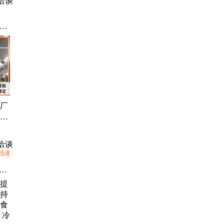
洽谈
雾
除
砂厂
 雾
尘
洽谈
迅速