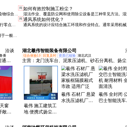
问
如何有效控制施工粉尘？
染物综合排
湿法作业、覆盖防尘网和使用除尘设备是三种常见方法。湿
问
通风系统如何优化？
，有害气体如
成本低但效果有限，除尘设备效率高但维护成本较高。
进行零点校
通风系统的设计应结合施工环境和作业特点。通常采用机械
自然通风相结合的方式，确保空气流通且能耗合理。
用于一般粉
洽谈
湖北羲伟智能装备有限公司
鲁番
综合体验L0
回复及时
资质已核验
湖北武汉
房通风
主营：
龙门洗车台、泥浆压滤机、砂石分离机、扬尘
烟天
测系统
天窗、
风天窗、
天窗、
羲伟 石材厂 悬梁
羲伟 全封闭 
窗、屋
水洗压滤机厂家
巴士智能洗车
式通风
风天窗
羲伟 施工建筑工
板框隔膜厢式 市
耐用材料 全
开敞式
地 便携式扬尘监
政 适用广泛
清洗
制 永
测仪 数据云端存
内空气
储提升空气质量