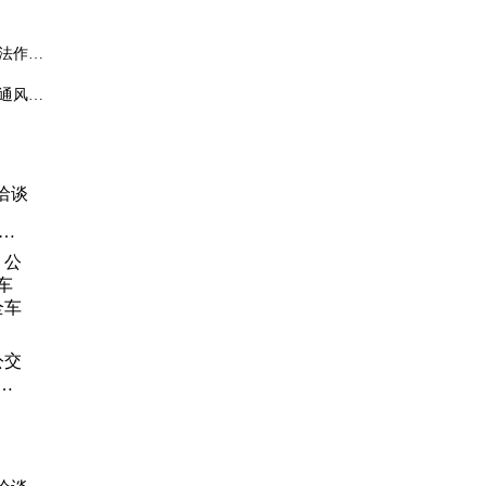
法作业
通风与
洽谈
监
公交
机
车面