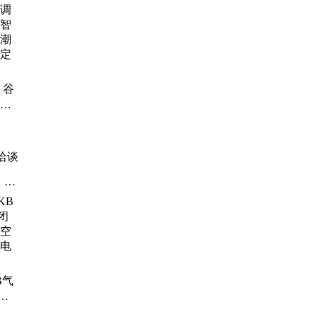
冷
调
空
 谷
智能
 性
定制
洽谈
、防
罐、
、
、
B气
风
空气