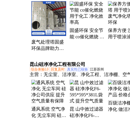
袋除尘器、电捕焦油器、玻璃钢喷淋塔、不锈钢
塔、吸附脱附炭箱
固盛环保 安全节
保养方便 
能 co催化燃烧 用
用于喷涂涂
废气处理塔固盛
于化工 净化效率
气净化塔 
环保品牌助力化
高
保
工厂房降温提升
空气质量
昆山硅净净化工程有限公司
综合体验L0
回复及时
真实性已核验
江苏苏州
主营：
无尘室、洁净室、净化工程、洁净棚、空
器
百级洁净棚
通风系统 空气净
昆 山中效过滤器
净化 做洁
化 无尘车间 硅净
硅净净化F6-
品 价格合
公司供应 提升空
595*595*381L袋
气质量有保障
式 提升空气质量