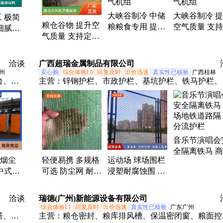
大峡谷制冷 中储
大峡谷制冷 
 极简
粮仓谷物 提升空
粮粮食专用 提升
空气质量 支
细腻纹
气质量 支持定制
空气质量 支持定
制 中储粮粮
性化定
中储粮粮食专用
制 粮仓控温 冷气
用 粮堆控温 
冷却机 大峡谷制
机组
机组
洽谈
广西超瑞金属制品有限公司
冷
州
安心购
综合体验L0
回复及时
出价迅速
真实性已核验
广西桂林
台、焊
主营：
锌钢护栏、市政护栏、基坑护栏、铁马护栏、
工业除
叶网、草坪护栏、球场围栏、拒马护栏、桥梁护栏、
炭吸附
非隔离栏、桥梁湿接缝盖板
、车间
器、废
音乐节演唱会
滤筒除
全隔离铁马 
理设
接烟尘
轻便易携 多规格
运动场 球场围栏
地铁道路隔 
中式焊
可选 防尘网 耐用
浸塑耐腐蚀围 栏
流护栏
雾吸尘
材质 防 尘抑尘提
网 超瑞厂家 尺寸
升空气质量
可定制
洽谈
瑞德(广州)新能源设备有限公司
综合体验L1
回复及时
出价迅速
真实性已核验
广东广州
塔、布
主营：
粮仓密封、粮库排风槽、保温密闭窗、粮面控