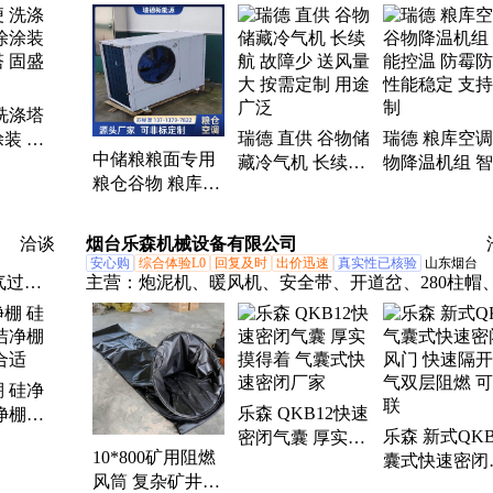
喷淋
机、低温粮仓空调、粮仓粮库空调、粮仓低温空调、
库制冷设备、粮仓测温系统、粮仓降温空调、粮仓空
机组、智慧粮仓空调、防虫防潮踏粮板、光伏粮仓空
调、粮仓空调、粮库空调、粮仓专用空调、粮库专用
洗涤塔
调
瑞德 直供 谷物储
瑞德 粮库空调
装 废
中储粮粮面专用
藏冷气机 长续航
物降温机组 
固盛环
粮仓谷物 粮库空
故障少 送风量大
控温 防霉防潮
调 提升空气质量
按需定制 用途广
能稳定 支持
支持定制
泛
洽谈
烟台乐森机械设备有限公司
安心购
综合体验L0
回复及时
出价迅速
真实性已核验
山东烟台
气过滤
主营：
炮泥机、暖风机、安全带、开道岔、280柱帽
倒带、dn100-600、传感器、捆绑带、反光带、密闭
封孔袋、导风筒、注浆泵、潜水泵、煤电钻、鼓风机
反光条、防倒绳、排渣器、压轨器、通风机、起道机
防倒链、大红钩
 硅净
乐森 QKB12快速
净棚产
乐森 新式QK
密闭气囊 厚实摸
适
10*800矿用阻燃
囊式快速密闭
得着 气囊式快速
风筒 复杂矿井抽
门 快速隔开
密闭厂家