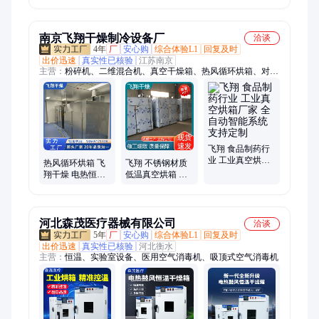
干燥 中药材烘干
业通用设备 厂家
箱 高温干燥箱 鑫
直供 操作方便
飞
南京飞翔干燥制冷设备厂
洽谈
4年
厂
安心购
综合体验L1
回复及时
出价迅速
真实性已核验
江苏南京
主营：
粉碎机、二维混合机、真空干燥箱、热风循环烘箱、对开
门灭菌烘箱、洗药机、三维混合机、双锥混合机、平板真空干燥
箱、V型混合机
飞翔 食品制药行
业 工业真空烘箱
热风循环烘箱 飞
飞翔 不锈钢材质
厂家 全自动智能
翔干燥 电热恒温
低温真空烘箱 全
系统 支持定制
干燥箱 运行稳定
自动恒温精密设
备 非标定制
河北森茂医疗器械有限公司
洽谈
5年
厂
安心购
综合体验L1
回复及时
出价迅速
真实性已核验
河北衡水
主营：
恒温、实验室设备、医用空气消毒机、吸顶式空气消毒机