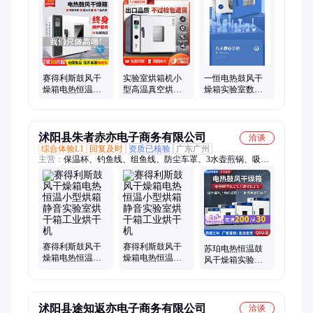
机、液压钳、冰淇凌、椭圆仪、写真机、烤鸡炉、配电箱、感应
门、分散机、测量仪、除雪机、锂电池、感应机、去色剂、车丝
机、小挖机、漂移车、鲜肉柜、喷漆枪、白胶机
赛得利斯鼓风干
实验室烘箱机小
一恒电热鼓风干
燥箱电热恒温小
型高温真空烘干
燥箱实验室数显
型烘箱静音实验
设备工业用烤箱
恒温烘箱工业烤
室烘干箱工业烘
电热恒温鼓风干
箱小型烘干箱
干机
燥箱
沭阳县朱者赤亦电子商务有限公司
洽谈
综合体验L1
回复及时
资质已核验
广东广州
主营：
保温杯、钓鱼线、组鱼线、防尘车罩、3水壶煎锅、吸管
水杯子、大号茶杯子、超大容量水杯、大号保温水壶、户外夏季
杯子、电动车防雨罩、钓鱼用品配件、摩托中控防雨罩
赛得利斯鼓风干
赛得利斯鼓风干
苏珀电热恒温鼓
燥箱电热恒温小
燥箱电热恒温小
风干燥箱实验室
型烘箱静音实验
型烘箱静音实验
试验高温小型烘
室烘干箱工业烘
室烘干箱工业烘
箱干机加热烤箱
干机
干机
工业
沭阳县途知返亦电子商务有限公司
洽谈