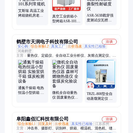
测试仪、耐磨试验机、电池试验机、电池挤压试验机、悬臂梁冲
击、磨耗试验机
艾斯瑞 高温工业
烤箱烧机房老化
ASR-563B戳穿强
真空工业烘箱小
房恒温小型烘箱
度测试仪瓦楞纸
型烤箱ASR-101大
ASR-101系列常规
板戳破试验机薄
型500度恒温立式
机
膜耐撕裂性耐破
抽屉式定制 艾斯
度仪
瑞
鹤壁市天润电子科技有限公司
洽谈
安心购
综合体验L2
真实工厂
出价迅速
真实性已核验
河南鹤壁
主营：
量热仪、定硫仪、全自动工业分析仪、灰熔点测定仪、全
自动水分测定仪、元素分析仪、灰分测定仪、破碎制样设备、粘
结指数测定仪、哈氏可磨测定仪、马弗炉、煤炭化验设备、煤质
分析仪器、煤炭检验设备
通氮干燥箱 电热
恒温小型烘箱 实
微机全自动量热
TRZL-808型全自
验室烘干箱 煤炭
仪 固废量热仪器
动蒸馏测定仪 石
检测设备
森林可燃物热值
油产品馏程仪 煤
仪 全套煤炭化验
炭化验设备
设备
阜阳鑫佰汇科技有限公司
洽谈
综合体验L1
回复及时
出价迅速
真实性已核验
江苏苏州
主营：
冲击夯、摄影灯、识别秤、烘箱、模温机、混色机、缝纫