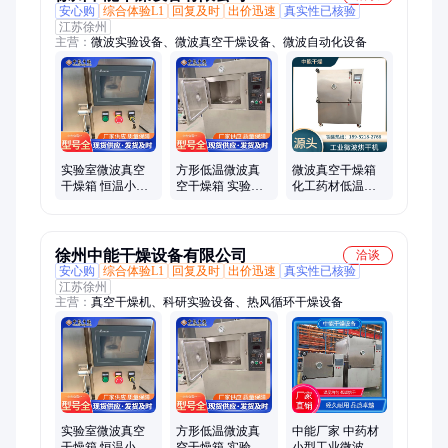
安心购
综合体验L1
回复及时
出价迅速
真实性已核验
江苏徐州
主营：
微波实验设备、微波真空干燥设备、微波自动化设备
实验室微波真空
方形低温微波真
微波真空干燥箱
干燥箱 恒温小型
空干燥箱 实验室
化工药材低温恒
烘箱厂家 干燥设
药材化工小型不
温 现场安装调试
备 中能制造
锈钢恒温真空烘
中能厂家制造
箱
徐州中能干燥设备有限公司
洽谈
安心购
综合体验L1
回复及时
出价迅速
真实性已核验
江苏徐州
主营：
真空干燥机、科研实验设备、热风循环干燥设备
实验室微波真空
方形低温微波真
中能厂家 中药材
干燥箱 恒温小型
空干燥箱 实验室
小型工业微波干