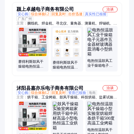
干机
干箱
DZF6020
颍上卓越电子商务有限公司
洽谈
安心购
综合体验L2
回复及时
出价迅速
真实性已核验
广东广州
主营：
捆线机、焊金机、寻北仪、量角器、测量机、焊锡机、锂
电池、焊钢机、气保机、切割机、电焊机、修复机、校正仪、点
焊机、慢煮机、角度尺、覆膜机、绞肉机、流量计、百分表、研
磨机、制冷机、高频焊台、检测仪器、rtk测量仪
电热恒温鼓风工
赛得利斯鼓风干
赛得利斯鼓风干
业干燥箱电子元
燥箱电热恒温小
燥箱电热恒温小
器件五金器材玻
型烘箱静音实验
型烘箱静音实验
璃器皿消毒小型
室烘干箱工业烘
室烘干箱工业烘
烘箱
干机
干机
沭阳县嘉亦乐电子商务有限公司
洽谈
安心购
综合体验L2
回复及时
资质已核验
海南
主营：
烘干箱、工业烤箱、鼓风干燥箱、科技烘箱、盐雾试验
机、实验室工业冰柜
电热恒温鼓风干