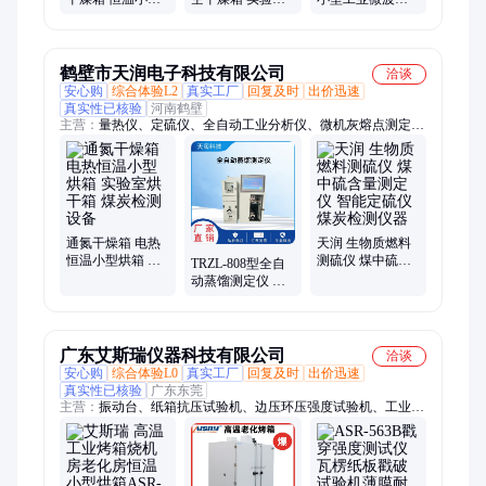
烘箱 干燥设备 即
药材化工小型不
燥机 脱水速度 性
开即停无需预热
锈钢恒温真空烘
能稳定
箱
鹤壁市天润电子科技有限公司
洽谈
安心购
综合体验L2
真实工厂
回复及时
出价迅速
真实性已核验
河南鹤壁
主营：
量热仪、定硫仪、全自动工业分析仪、微机灰熔点测定
仪、马弗炉、全自动水分测定仪、元素分析仪、灰分测定仪、破
碎制样设备、燃点测定仪、粘结指数测定仪、哈氏可磨测定仪、
煤炭化验设备、煤质分析仪器、煤炭检验设备
通氮干燥箱 电热
天润 生物质燃料
恒温小型烘箱 实
测硫仪 煤中硫含
TRZL-808型全自
验室烘干箱 煤炭
量测定仪 智能定
动蒸馏测定仪 石
检测设备
硫仪 煤炭检测仪
油产品馏程仪 煤
器
炭化验设备
广东艾斯瑞仪器科技有限公司
洽谈
安心购
综合体验L0
真实工厂
回复及时
出价迅速
真实性已核验
广东东莞
主营：
振动台、纸箱抗压试验机、边压环压强度试验机、工业烘
箱、跌落机、盐雾机、耐破度测试仪、边压强度测试仪、电磁振
动台、跌落试验台、淋雨试验箱、老化机、插拔力试验机、quv
紫外线老化试验、纸箱跌落测试、紫外线试验机、冷热冲击试验
机、冷热冲击试验箱、摆锤式冲击试验机、简支梁冲击、水滴角