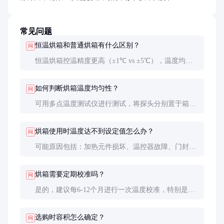
常见问题
恒温烘箱和普通烘箱有什么区别？
问
恒温烘箱控温精度更高（±1℃ vs ±5℃），温度均匀
性更好，且具备智能控制系统。普通烘箱温度波动
大，适合要求不高的简单烘干。
如何判断烘箱温度均匀性？
问
可用多点温度测试仪进行测试，将探头分别置于箱体
不同位置，温差应在±2℃以内。新设备验收时建议进
行此项测试。
烘箱使用时温度达不到设定值怎么办？
问
可能原因包括：加热元件损坏、温控器故障、门封不
严或超载使用。建议联系专业人员检修，勿自行拆
卸。
烘箱需要定期校准吗？
问
是的，建议每6-12个月进行一次温度校准，特别是用
于关键实验或质量控制的设备。可使用经检定合格的
标准温度计进行比对。
选购时容积怎么确定？
问