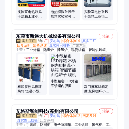
实验室电热鼓风
电热恒温鼓风干
实验室电热鼓风
干燥箱工业小型
燥箱实验室可过
干燥箱工业恒温
烘箱恒温药材烘
检小型烘箱烘干
烘箱小型高温烘
干箱高温器械消
机工业中药材烤
干箱食品中药材
毒箱
箱
烤箱
东莞市新远大机械设备有限公司
洽谈
6年
厂
安心购
综合体验L0
真实工厂
回复及时
出价迅速
真实性已核验
广东东莞
主营：
工业烤箱、隧道炉、除氢炉、现货烘箱、智能烘烤箱、
AGV搭档烘烤箱
小型精密LED烤箱
不锈钢内胆恒温
树脂胶热风循环
双门推车烘箱定
小烘箱 智能节能
烤箱 恒温小型烘
做 鼓风循环小型
面包炉子 现机
箱 节能智能干燥
恒温风干机 自动
机 有现机可定制
温控节能环保
艾格斯智能科技(苏州)有限公司
洽谈
4年
厂
安心购
综合体验L2
回复及时
真实性已核验
江苏苏州
主营：
手套箱、防潮柜、电子防潮箱、工业烘箱、氮气柜、工业