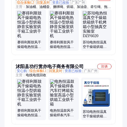
综合体验L2
回复及时
资质已核验
广东广州
主营：
加油桶、油桶壶、捆绑绳、烘箱、加油壶、牵引绳、拖车
带、滴油壶、限位器、柴油壶、打火线、拖车绳、捆绑带、铝合
金、塑料瓶、机油壶、汽油桶、万毛刷、注油壶、窗户锁扣、盘
玩刷子、白铁油壶、文玩刷子、纳米刷头、小号塑料、猪鬃毛刷
子
赛得利斯鼓风干
赛得利斯鼓风干
苏珀电热恒温真
燥箱电热恒温小
燥箱电热恒温小
空干燥箱烘箱烘
型烘箱静音实验
型烘箱静音实验
干机烤箱小型抽
室烘干箱工业烘
室烘干箱工业烘
真空实验室
干机
干机
DZF6020
沭阳县功行赏亦电子商务有限公司
洽谈
安心购
综合体验L1
回复及时
资质已核验
广东广州
主营：
电线电缆回收
赛得利斯鼓风干
电热恒温鼓风干
苏珀电热恒温真
燥箱电热恒温小
燥箱焊条汽车灯
空干燥箱烘箱烘
型烘箱静音实验
烤箱实验室高温
干机烤箱小型抽
室烘干箱工业烘
小型烘箱工业烘
真空实验室