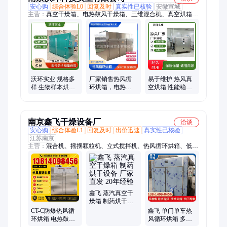
安心购
综合体验L0
回复及时
真实性已核验
安徽宣城
主营：
真空干燥箱、电热鼓风干燥箱、三维混合机、真空烘箱、
热风循环烘箱、电加热烘箱、v型混合机、双锥混合机、混合
机、脉冲真空干燥箱、双锥真空回转干燥机
沃环实业 规格多
厂家销售热风循
易于维护 热风真
样 生物样本烘干
环烘箱，电热恒
空烘箱 性能稳定
电热恒温烘箱 保
温干燥箱 工厂销
粉剂颗粒干燥箱
温性好
售质优价美 高效
沃环
安全
南京鑫飞干燥设备厂
洽谈
安心购
综合体验L1
回复及时
出价迅速
真实性已核验
江苏南京
主营：
混合机、摇摆颗粒机、立式搅拌机、热风循环烘箱、低温
真空烘箱、中草药粉碎机、剂板蓝根造粒机
鑫飞 蒸汽真空干
燥箱 制药烘干设
备 厂家直发 20年
CT-C防爆热风循
鑫飞 单门单车热
经验
环烘箱 电热鼓风
风循环烘箱 多行