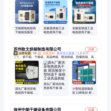
烤箱
艾格斯电热鼓风
实验室烘箱工业
实验室烘箱工业
干燥箱实验室用
电热鼓风干燥箱
电热鼓风干燥箱
恒温烘箱工业烤
恒温小型工业用
恒温小型工业用
箱大中小型烘干
烤箱高温真空烘
烤箱高温真空烘
箱
干箱
干箱
苏州欧文烘箱制造有限公司
洽谈
5年
品
回复及时
真实性已核验
江苏苏州
主营：
烘干箱、干燥箱、高温烤箱、喷涂烘箱、防爆烘箱、高温
烘箱、恒温隧道炉、不锈钢烘箱、恒温恒湿箱、热风循环烘箱、
电热恒温烤箱、工业烤箱、工业烘烤箱、工业加热器、加热器操
作、银光粉烧结炉、不锈钢干燥机
源头厂家供应电
热鼓风干燥 箱实
源头厂家供应电
小型恒温烘箱供
验室小型恒温干
热鼓风干燥箱实
应 口碑良好 材质
燥箱工业高温烘
验室小型恒温干
优 质量保证 服务
箱
燥 箱工业高温烘
周到
箱
徐州中能干燥设备有限公司
洽谈