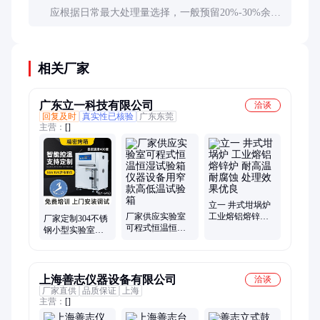
应根据日常最大处理量选择，一般预留20%-30%余
量。同时考虑样品摆放方式，确保热空气能充分循
环。
相关厂家
广东立一科技有限公司
洽谈
回复及时
真实性已核验
广东东莞
主营：
[]
立一 井式坩埚炉
厂家供应实验室
工业熔铝熔锌炉
厂家定制304不锈
可程式恒温恒湿
耐高温 耐腐蚀 处
钢小型实验室可
试验箱仪器设备
理效果优良
温控热风循环干
用窄款高低温试
燥箱恒温烘箱烤
验 箱
箱
上海善志仪器设备有限公司
洽谈
厂家直供
品质保证
上海
主营：
[]