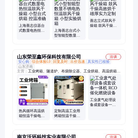
善志立式鼓风干
上海善志仪器台
燥箱 鼓风干燥高
式数显电热恒温
上海善志台式小
效烘干 雄厚实力
鼓风干燥箱 小型
型智能型数显不
定制
台式烘箱 控温准
锈电热恒温鼓风
确
干燥箱 小型实验
烘箱
山东荣至鑫环保科技有限公司
洽谈
安心购
综合体验L0
回复及时
出价迅速
真实性已核验
山东济南
主营：
工业烤箱、隧道炉、布袋除尘器、工业烘箱、高温烘箱、
移动伸缩房、高温隧道炉、高温烤漆房、催化燃烧设备、常规工
业烤箱
工业废气处理设
备成套设备一体
机 RCO 催化燃烧
热风循环高温烘
定制高温工业用
设备
箱恒温干燥电动
烤箱恒温干燥烘
台车烘箱 特氟龙
箱 热风循环电热
工业烘箱
鼓风
南京沃环科技实业有限公司
洽谈