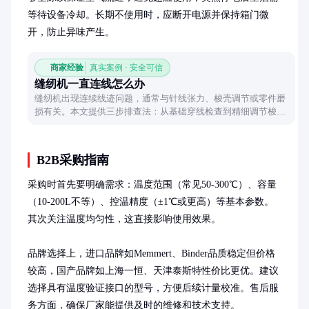
等待设备冷却。长期不使用时，应断开电源并保持箱门微
开，防止异味产生。
商家经验
真实案例 · 安全可信
缝纫机一直连线怎么办
缝纫机出现连续线迹问题，通常与针线张力、梭壳调节或零件磨
损有关。本文提供三步排查法：从基础穿线检查到精细调节梭
壳，再到更换磨损零件，帮你快速恢复缝纫流畅度。
B2B采购指南
采购时首先要明确需求：温度范围（常见50-300℃）、容量
（10-200L不等）、控温精度（±1℃或更高）等基本参数。
其次关注温度均匀性，这直接影响使用效果。

品牌选择上，进口品牌如Memmert、Binder品质稳定但价格
较高，国产品牌如上海一恒、天津泰斯特性价比更优。建议
选择具有温度验证接口的型号，方便后续计量校准。售后服
务方面，确保厂家能提供及时的维修和技术支持。