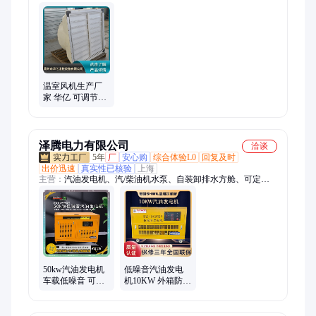
备
温室风机生产厂
家 华亿 可调节温
度 排风扇 通风换
气
泽腾电力有限公司
洽谈
5年
厂
安心购
综合体验L0
回复及时
出价迅速
真实性已核验
上海
主营：
汽油发电机、汽/柴油机水泵、自装卸排水方舱、可定制
排烟管、应急电源、柴油发电机、发电电焊机、数码变频发电
机、静音发电机、移动照明灯
50kw汽油发电机
低噪音汽油发电
车载低噪音 可定
机10KW 外箱防风
制排烟管 大风扇
防水 可移动可固
散热
定 大风扇 散热好