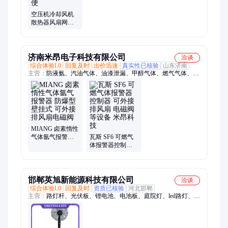
空压机冷却风机
散热器风扇网罩
全铜电机可接其
它尺寸指导安装
方便
济南米昂电子科技有限公司
洽谈
综合体验L0
回复及时
出价迅速
真实性已核验
山东济南
主营：
防液氨、汽油气体、油漆泄漏、甲醇气体、燃气气体、油
漆气体、甲酯气体、米昂电子、氧气气体、乙醇气体、氮气气
体、柴油气体、氟利昂气体、火焰探测器、报警控制器、检测探
测器、泄漏检测仪、液化气气体、气体报警器、气体探测器、气
体检测仪、硫化氢检测、NMP报警器、静电接地、人体静电
MIANG 卤素惰性
气体氩气报警器
瓦斯 SF6 可燃气
防爆型壁挂式 可
体报警器控制器
外接排风扇电磁
可外接排风扇 电
阀
磁阀等设备 米昂
科技
邯郸英旭新能源科技有限公司
洽谈
综合体验L0
回复及时
资质已核验
河北邯郸
主营：
路灯杆、光伏板、锂电池、电池板、庭院灯、led路灯、逆
变器、照明灯、道路灯、光伏路灯、太阳能路灯、太阳能语音播
报、光伏逆变器、太阳能杀虫灯、太阳能监控、太阳能发电站、
太阳能广告牌