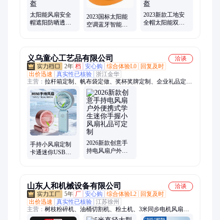
太阳能风扇安全
2023新款工地安
2023国标太阳能
帽遮阳防晒透气
全帽太阳能双充
空调蓝牙智能带
夏季避暑风扇帽
电多功能智能蓝
风扇的风扇安全
工地施工安全男
牙空调制冷风扇
帽工地干活防晒
头盔
头盔
神器
义乌童心工艺品有限公司
洽谈
2年
档
安心购
综合体验L0
回复及时
出价迅速
真实性已核验
浙江金华
主营：
拉杆箱定制、帆布袋定做、奖杯奖牌定制、企业礼品定
制、保温杯定制、茶具定制、礼品套装定制、冰箱贴定制、文创
礼品定制、商务礼品定制、运动包定制、伴手礼定制、毛绒公仔
定制、高端礼品定制、节日礼品定制、员工伴手礼定制、POLO
衫定制、定制礼盒、笔记本定制、办公礼品定制、周年庆礼品定
制、T恤文化衫定制、钛杯定制、纪念章定制
2026新款创意手
手持小风扇定制
持电风扇户外便
卡通迷你USB充
携式学生迷你手
电学生礼品便携
握小风扇礼品可
式电扇无刷电机
定制
山东人和机械设备有限公司
洽谈
5年
厂
安心购
综合体验L2
回复及时
出价迅速
真实性已核验
江苏徐州
主营：
树枝粉碎机、油桶切割机、粉土机、3米同步电机风扇、
三辊轴摊铺机、座驾抹光机、挖掘机、洗桶机