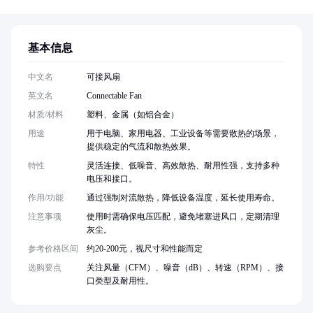
基本信息
中文名
可接风扇
英文名
Connectable Fan
材质/材料
塑料、金属（如铝合金）
用途
用于电脑、家用电器、工业设备等需要散热的场景，
提供稳定的气流和散热效果。
特性
灵活连接、低噪音、高效散热、耐用性强，支持多种
电压和接口。
作用/功能
通过强制对流散热，降低设备温度，延长使用寿命。
注意事项
使用时需确保电压匹配，避免堵塞进风口，定期清理
灰尘。
参考价格区间
约20-200元，视尺寸和性能而定
选购要点
关注风量（CFM）、噪音（dB）、转速（RPM）、接
口类型及耐用性。