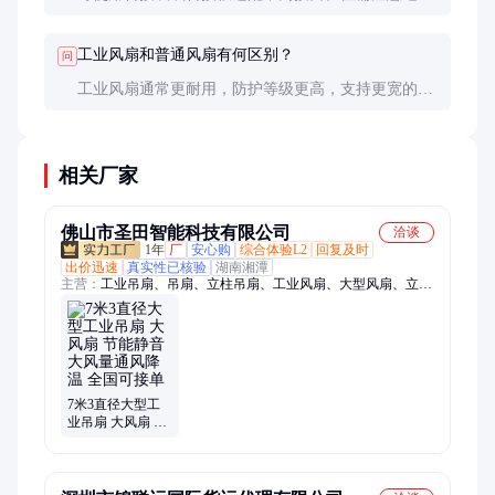
和电流匹配，避免损坏风扇或设备。
工业风扇和普通风扇有何区别？
问
工业风扇通常更耐用，防护等级更高，支持更宽的温
度范围，但价格也更高。普通风扇注重静音和外观设
计。
相关厂家
佛山市圣田智能科技有限公司
洽谈
1年
厂
安心购
综合体验L2
回复及时
出价迅速
真实性已核验
湖南湘潭
主营：
工业吊扇、吊扇、立柱吊扇、工业风扇、大型风扇、立柱
工业风扇、风扇、商用风扇、变频风扇、大型变频风扇、商用大
型风扇、立柱风扇、户外立柱风扇、仓库吊扇、永磁工业吊扇、
大型工业吊扇、商用工业吊扇、商用吊扇、永磁吊扇、节能永磁
吊扇、商用大型吊扇、户外立柱吊扇
7米3直径大型工
业吊扇 大风扇 节
能静音 大风量通
风降温 全国可接
单