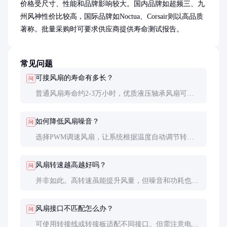
价格受尺寸、性能和品牌影响较大。国内品牌如超频三、九
州风神性价比较高，国际品牌如Noctua、Corsair则以高品质
著称。批量采购时可要求供应商提供寿命测试报告。
常见问题
可接风扇的寿命有多长？
问
普通风扇寿命约2-3万小时，优质液压轴承风扇可达5
万小时以上。实际寿命受使用环境和维护情况影响较
大。
如何降低风扇噪音？
问
选择PWM调速风扇，让系统根据温度自动调节转
速；定期清理灰尘；安装减震垫片；确保风扇与设备
固定牢固。
风扇转速越高越好吗？
问
并非如此。高转速虽能提升风量，但噪音和功耗也会
增加。应根据散热需求选择平衡点，通常1500-
2000RPM已能满足多数场景。
风扇接口不匹配怎么办？
问
可使用转接线或转接板适配不同接口。但需注意电压