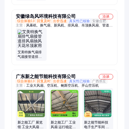
防爆电扇FB-750
用气动扳手、聚氨酯防溢裙板、钻孔油枕应力计
安徽绿岛风环境科技有限公司
洽谈
综合体验L0
回复及时
出价迅速
真实性已核验
安徽合肥
主营：
风幕机、换气扇、新风机、排风扇、吊顶换风扇、管道换
风扇、管道扇、排风机、斜流风机、管道风机、静音风机、静音
送风机、暖风风帘机、管道送风机、低噪音风机、防静电离子
艾美特换气扇排
气扇接管道排风
扇抽风天花吊顶
家用
广东新之能节能科技有限公司
洽谈
综合体验L0
回复及时
出价迅速
真实性已核验
广西崇左
主营：
工业大风扇、空压机、鲍斯空压机、开山空压机
新之能工厂 展览
新之能工厂 工业
新之能节能科技
馆 工业大风扇 降
风扇 运行稳定耐
电子生产车间 工