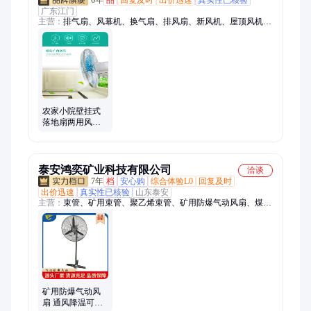
6年
品
回复及时
出价迅速
真实性已核验
广东江门
主营：
排气扇、风幕机、换气扇、排风扇、新风机、屋顶风机、
混流风机、通风风机、管道排气、塑料管道、空调风柜、离心风
机、管道风机、排烟防火阀、绿岛风新风、直流送风机、离心式
风机、多功能浴霸、大风量贯流、壁挂式浴霸、风量调节阀、大
风量水热、全热交换机、风帘机、绿岛风
农家小院壁挂式
落地扇两用风扇
庭院壁挂机 户外
乘凉壁挂电扇
泰安鸿奕矿业科技有限公司
洽谈
7年
档
安心购
综合体验L0
回复及时
出价迅速
真实性已核验
山东泰安
主营：
束管、矿用束管、聚乙烯束管、矿用防爆气动风扇、煤矿
用聚乙烯束管、电缆挂钩、隔爆水袋、隔爆水槽、采煤机电缆
夹、压风供水自救装置、树脂锚固剂、潜水泵、气动注浆泵、气
动隔膜泵、除尘风机、气动风机、锚杆拉力计、锚索测力计、锚
索张拉机具、锚索退锚器、马弗炉、单槽浮选机、颚式破碎机、
锤式破碎机、矿浆取样机、密封式制样粉碎机
矿用防爆气动风
扇 通风降温可移