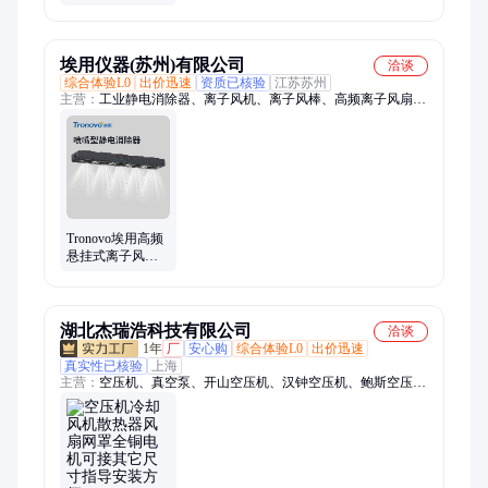
接电灯风扇 露营
旅游应急 厂家发
货
埃用仪器(苏州)有限公司
洽谈
综合体验L0
出价迅速
资质已核验
江苏苏州
主营：
工业静电消除器、离子风机、离子风棒、高频离子风扇、
离子风枪、静电除尘枪、离子风嘴、离子风蛇、离子风刀、静电
除尘、静电检测设备、ESD门禁系统、人体综合测试仪、防静电
测试仪、表面电阻测量仪、静电传感器、静电测量仪
Tronovo埃用高频
悬挂式离子风机
TF4100工业静电
消除风扇型可接
PLC
湖北杰瑞浩科技有限公司
洽谈
1年
厂
安心购
综合体验L0
出价迅速
真实性已核验
上海
主营：
空压机、真空泵、开山空压机、汉钟空压机、鲍斯空压
机、涡旋式空压机、柴油移动空压机、空压机维修、螺杆空压
机、空压机油、空压机配件、空压机租赁、真空泵油、离心式压
缩机、无油空压机、油气分离器、油过滤器、铝合金管道、吸附
式干燥机、二氧化碳压缩机、空压机散热器、一体化提升泵站、
空压机轴承