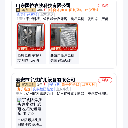
山东国裕农牧科技有限公司
洽谈
4年
厂
综合体验L0
回复及时
出价迅速
真实性已核验
山东潍坊
主营：
干湿料槽、饲料粮食存储塔、负压风机、粥料器、产蛋
箱、遮光罩、通风窗、不锈钢料槽、湿帘
负压风机 美观大
养殖用负压风机
方 可降低劳动强
供应 高温场所适
度 多种款式多选
用 可售后维护 排
排风扇 不变形
风扇 外形美观
泰安市宇成矿用设备有限公司
洽谈
2年
厂
安心购
综合体验L1
回复及时
出价迅速
真实性已核验
山东泰安
主营：
矿用锚杆索测力计、矿用锚杆索切断器、单体支柱测压
仪、防爆摇头风扇、综采支架压力表、扭矩倍增放大器、环链液
压剪、顶板离层仪、水封防爆器、瓦斯管道快速排渣器、防回火
装置、矿用塑料双向拉伸防护网、煤矿井下用聚酯纤维增强防护
网、矿用聚乙烯束管、单体柱防倒硬连接装置、单体防倒链、矿
用锚索张拉机具、锚环锚具破切器、单体支柱拆柱机、孔板流量
宇成防爆摇头风
计、防回水回气装置、负压自动放水器、矿用充气气垛气囊、矿
扇壁挂式 落地式