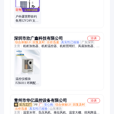
户外露营野炊钓
鱼用12V24V太阳
能风扇可外接手
机充电器
深圳市欣广鑫科技有限公司
洽谈
综合体验L0
回复及时
出价迅速
真实性已核验
广东深圳
主营：
机柜加热器、机柜温控器、机柜照明灯、风扇加热器、风
扇过滤器、气密装置
温控仪模块
FZK011 环网配电
箱凝露温控开关
单用可接加热器
风扇
青州市华亿温控设备有限公司
洽谈
5年
厂
安心购
综合体验L0
回复及时
出价迅速
真实性已核验
山东潍坊
主营：
温室水帘、负压风机、推拉风机、温室大棚、排风降温设