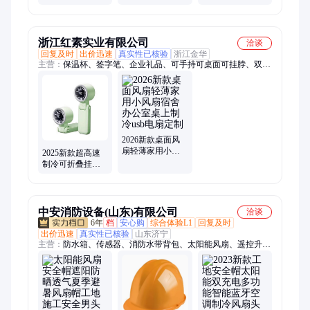
温舒适体感效果
用寿命长 提高工
业风扇 不产生有
强 声音轻柔安静
作效率
害噪音
浙江红素实业有限公司
洽谈
回复及时
出价迅速
真实性已核验
浙江金华
主营：
保温杯、签字笔、企业礼品、可手持可桌面可挂脖、双肩
包、行李箱、礼品定制、节日礼品、福利礼品、促销礼品、宣传
礼品、创意礼品、展会礼品、活动礼品、商务礼品、会议伴手
礼、周年纪念品、客户随手礼、笔记本、伴手礼、商务伴手礼、
文创礼品、工装定做、公司礼品定制、员工福利礼品、中秋节礼
品定制
2026新款桌面风
扇轻薄家用小风
2025新款超高速
扇宿舍办公室桌
制冷可折叠挂脖
上制冷usb电扇定
手持小风扇强力
制
小型迷你usb充电
中安消防设备(山东)有限公司
洽谈
6年
档
安心购
综合体验L1
回复及时
出价迅速
真实性已核验
山东济宁
主营：
防水箱、传感器、消防水带背包、太阳能风扇、遥控升降
履带底盘