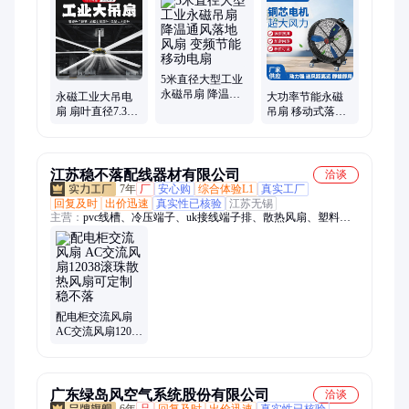
5米直径大型工业
永磁吊扇 降温通
永磁工业大吊电
大功率节能永磁
风落地风扇 变频
扇 扇叶直径7.3米
吊扇 移动式落地
节能移动电扇
同步电机风扇 高
大风扇 6米电扇静
效节能落地扇降
音降温
温
江苏稳不落配线器材有限公司
洽谈
7年
厂
安心购
综合体验L1
真实工厂
回复及时
出价迅速
真实性已核验
江苏无锡
主营：
pvc线槽、冷压端子、uk接线端子排、散热风扇、塑料波
纹管、热缩管、C45导轨、M8M12连接器、扎带、结束带
配电柜交流风扇
AC交流风扇12038
滚珠散热风扇可
定制稳不落
广东绿岛风空气系统股份有限公司
洽谈