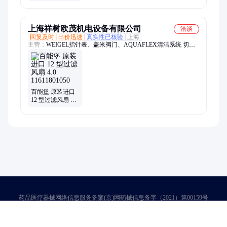
动 煤矿气动立式
风扇 壁挂式
上海祥树欧茂机电设备有限公司
洽谈
回复及时
出价迅速
真实性已核验
上海
主营：
WEIGEL指针表、盖米阀门、AQUAFLEX清洁系统 切割
系统、12型过滤风扇4、AMADA工业焊机
百能堡 原装进口
12 型过滤风扇 4.0
11611801050
药品医疗器械网络信息服务备案(京)网药械信息备字（2021）第00159号
京ICP证030173号
京公网安备11000002000001号