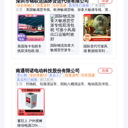
深圳市锦联运国际货运代理有限公司
洽谈
综合体验L1
回复及时
出价迅速
真实性已核验
广东深圳
主营：
美国敏感货专线、欧洲敏感货物、加拿大敏感专线、英国
专线、东南亚敏感货物、澳大利亚专线、迪拜专线、亚洲专线、
普货专线、小包专线、墨西哥专线、尼日利亚空派、中东专线、
南非专线、国际物流、货运代理、双清包税到门渠道、国际空
运、国际海运、FBA仓服务、纯电池运输、雾化器运输
国际物流加拿大
美国海卡包税专
国际货代可接风
敏感货空派专线
线双清包税 国际
扇 数据线等到 新
双清包税 可接小
货代可接风扇 数
加坡空派专线
风扇出口运输时
据线等卡板货
效好
南通明诺电动科技股份有限公司
洽谈
安心购
综合体验L0
真实工厂
回复及时
出价迅速
真实性已核验
浙江杭州
主营：
扫地机、垃圾清运车、四轮八桶清运车、电动高压冲洗
车、驾驶式扫地车、封闭式扫地车、环卫车、环卫保洁车、锂电
池、明诺洗地车、铰接式电动扫路车、新能源扫路车、光伏板冲
洗车、商场洗地机、磷酸铁锂电池48v、磷酸铁锂电池72V、磷
酸铁锂电池60V、磷酸铁锂电池24V、三轮环卫车、移动储能电
池、便携式储能电池、应急房车户外电源储能、换电电池租赁、
无人扫地机器人
蓄巨人 户外摆摊
移动电源220v可