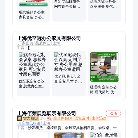
自定义品牌灰色
品牌名称商务会
网布铝合金椅座
议室服务 现代简
简约现代办公室
约风格 专业场地
现代简约办公室
椅子
家具套装 办公桌
会议桌组合 高效
办公空间
上海优至冠办公家具有限公司
厂家直供
品质保证
上海
主营：
[]
优至冠现代会议
优至冠定制会议
桌 定制尺寸 办公
桌 总裁办公室现
用途 总裁办公室
经理椅 定制办公
代办公家具 可定
适用
椅 现代简约 优质
制尺寸颜色图案
材料 适用于办公
室
上海佰荣展览展示有限公司
洽谈
3年
档
综合体验L0
回复及时
出价迅速
真实性已核验
上海
主营：
沙发租赁、桌椅租赁、会展家具物料租赁、会议桌、一米
线铁马租赁、展览家具租赁、办公家具租赁、宴会桌椅租赁、茶