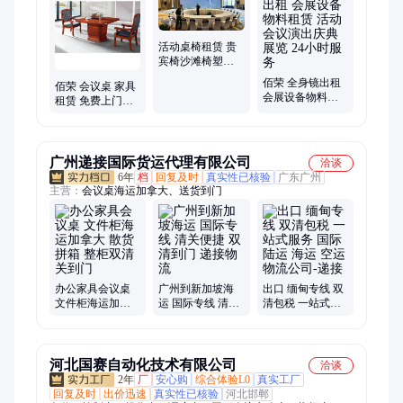
几租赁、户外家具租赁、家具租赁、贵宾椅、折叠桌椅租赁、欧
式沙发家具、吧桌吧椅、发光家具桌椅、古典家具桌椅、洽谈桌
椅租赁、床 单人双人 上下床、藤桌椅、露营桌椅租赁、面包凳
活动桌椅租赁 贵
租赁、遮阳伞租赁、冰箱冰柜租赁、折叠椅租赁
宾椅沙滩椅塑料
椅出租 团建路演
佰荣 全身镜出租
佰荣 会议桌 家具
展会专用
会展设备物料租
租赁 免费上门布
赁 活动会议演出
置 桌子出租 按时
庆典展览 24小时
送达
服务
广州递接国际货运代理有限公司
洽谈
6年
档
回复及时
真实性已核验
广东广州
主营：
会议桌海运加拿大、送货到门
办公家具会议桌
广州到新加坡海
出口 缅甸专线 双
文件柜海运加拿
运 国际专线 清关
清包税 一站式服
大 散货拼箱 整柜
便捷 双清到门 递
务 国际陆运 海运
双清关到门
接物流
空运 物流公司-递
接
河北国赛自动化技术有限公司
洽谈
2年
厂
安心购
综合体验L0
真实工厂
回复及时
出价迅速
真实性已核验
河北邯郸