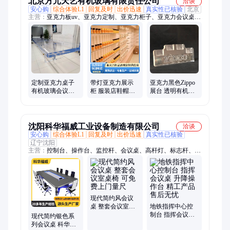
北京方元天艺有机玻璃有限责任公司
洽谈
安心购
综合体验L1
回复及时
出价迅速
真实性已核验
北京
主营：
亚克力板uv、亚克力定制、亚克力柜子、亚克力会议桌加
工、亚克力盒定制、亚克力展示架、定制亚克力实验装置、定制
亚克力展柜、定制亚克力展示架、亚克力加工、定制亚克力罩、
亚克力展示柜、亚克力多宝格、亚克力实验仪器、亚克力罩子、
定制亚克力、加工亚克力、亚克力防护罩、亚克力盒、亚克力装
饰工程、亚克力储物柜、亚克力景观造景、亚克力定制工厂、亚
克力加工厂、亚克力陈列柜、亚克力家具
定制亚克力桌子
带灯亚克力展示
亚克力黑色Zippo
有机玻璃会议桌
柜 服装店鞋帽包
展台 透明有机玻
超长加厚桌面 来
包饰品透明展柜
璃展示架小型展
图加工 厂家
组装拆卸简单
示盒定制加工厂
家
沈阳科华福威工业设备制造有限公司
洽谈
安心购
综合体验L1
回复及时
出价迅速
真实性已核验
辽宁沈阳
主营：
控制台、操作台、监控杆、会议桌、高杆灯、标志杆、监
控台、路灯杆、电视墙、信号灯杆、变频器控制柜、正压防爆电
气、不锈钢工作台、变频器控制箱、安防、交通指挥中心控制
台、安防监控控制台、调度台、定制、操作台监控台、人工调度
台、电力调度台、控制台厂家、指挥中心控制台、指挥控制台
现代简约风会议
桌 整套会议室桌
地铁指挥中心控
椅 可免费上门量
制台 指挥会议桌
现代简约银色系
尺
升降操作台 精工
列会议桌 科华福