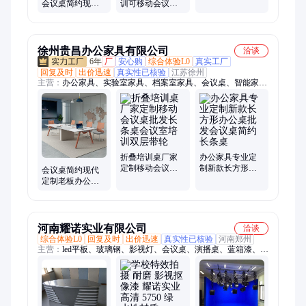
桌培训桌油漆实
会议桌简约现代
训可移动会议桌
木皮长桌
培训洽谈桌办公
课桌 长条桌公司
桌工作台
多功能培训桌定
制
徐州贵昌办公家具有限公司
洽谈
6年
厂
安心购
综合体验L0
真实工厂
回复及时
出价迅速
真实性已核验
江苏徐州
主营：
办公家具、实验室家具、档案室家具、会议桌、智能家
具、图书馆家具、定制家具、医院家具
折叠培训桌厂家
办公家具专业定
定制移动会议桌
制新款长方形办
会议桌简约现代
批发长条桌会议
公桌批发会议桌
定制老板办公室
室培训双层带轮
简约长条桌
洽谈长桌极简易
会议办公桌椅组
合
河南耀诺实业有限公司
洽谈
综合体验L0
回复及时
出价迅速
真实性已核验
河南郑州
主营：
led平板、玻璃钢、影视灯、会议桌、演播桌、蓝箱漆、演
播室、led影视、抠像漆、提词器、led灯具、平板灯、调光台、
聚光灯、播音桌、播控台、控制台、led灯光、播音台、灯具滑
车、抠像背景、轨道滑车、抠像地胶、背景幕布、挂灯滑车