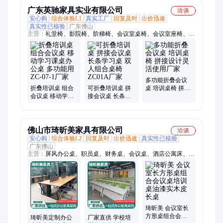
广东英驰家具实业有限公司
洽谈
安心购
综合体验L1
真实工厂
回复及时
出价迅速
真实性已核验
广东佛山
主营：
礼堂椅、影院椅、阶梯椅、会议室桌椅、会议室座椅、课
桌椅、排椅、剧院椅、培训桌椅、连排椅、学习桌椅、机场座
椅、高中课桌椅、学生课桌椅、学校桌椅、礼堂座椅、影院座
椅、家用课桌、影院沙发、机场排椅、室阶梯椅、英驰座椅、学
校阶梯椅子、大学课桌椅、汇报厅座椅
多功能折叠会议
折叠培训桌 组合
可折叠培训桌 拼
桌 培训桌椅 拼接
会议桌 移动学习
接会议桌 长条学
设计灵活使用厂
课桌办公桌 多功
习桌 双人组合桌
家
能用ZC-07-1厂家
椅ZC01A厂家
佛山市琦昕美家具有限公司
洽谈
安心购
综合体验L2
回复及时
出价迅速
真实性已核验
广东佛山
主营：
屏风办公桌、职员桌、财务桌、会议桌、酒店公寓床、办
公桌、员工桌、双人位职员桌、电脑桌、员工工位、组合电脑
桌、多人位办公桌、储物柜、文件柜、办公桌椅组合、单人电脑
桌、办公家具、背景展示柜、财务办公桌、异形办公桌、财务电
脑桌、多人位职员桌、办公桌椅、屏风工作位、员工电脑桌
琦昕美 会议室长
方形桌组合会议
琦昕美定制办公
厂家直供 学校培