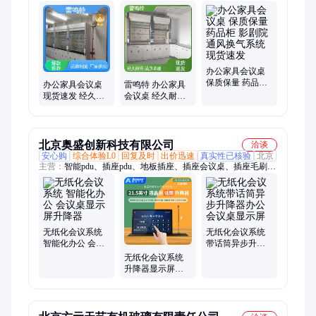
实验台、钢木实验台、通风柜、校园实验台、实验室设备
办公家具会议桌
保质保量 药品柜
办公家具会议桌
雷鸣特 办公家具
影剧院通风换气
现货速发 经久耐
会议桌 经久耐用
系统 现货速发
用 医药实验设备
整体设计方案
雷鸣特
北京奥盛创新科技有限公司
洽谈
安心购
综合体验L0
回复及时
出价迅速
真实性已核验
北京
主营：
智能pdu、插座pdu、地板插座、插座会议桌、插座毛刷、
桌面插座、电源插座、机柜插座、转换开关、地面插座、自动切
换器、插座多功能、办公桌插座、不锈钢插座、多媒体插座、配
电单元、配电柜、防爆仪表箱、铝合金双屏升降机、显示屏升降
器、防爆照明配电箱、正泰强电箱、双屏自动升降台、双屏升降
多功能架、双屏升降倾斜台
无纸化会议系统
无纸化会议系统
智能化办公 会议
带话筒异步升降
桌显示屏升降器
器办公会议桌显
无纸化会议系统
示屏
升降器显示屏会
议桌带防夹手 奥
盛