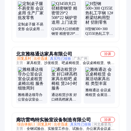
钢、H型钢、方管、螺旋管、焊管、无缝管、锌铝镁圆管、镀锌
花纹钢板、镀锌花纹板、光伏地桩、镀锌光伏支架、镀锌无缝
管、钢板桩、吊围栏、锌铝镁方管、直缝焊管、高铁护栏立柱、
预埋件、螺旋地桩、镀锌椭圆管
定制桌子腿 不易
变形 会议桌用 生
Q345B大口径精密
H型钢500×300
产厂家批发零售
钢管 精密管29*2
Q355E热轧工字钢
508*22 锅炉管道
12# 桥梁结构用型
用 上门送货
材 切割零售
北京雅格通达家具有限公司
洽谈
回复及时
出价迅速
真实性已核验
广东广州
主营：
家具租赁、沙发租赁、吧桌椅租赁、会议桌椅租赁、铁马
一米线租赁、茶几租赁、折叠桌椅租赁、龙门架租赁、宴会桌椅
租赁、洽谈桌椅租赁、保鲜柜 冰柜、化妆台、化妆镜、户外家
具租赁、户外桌椅、圆桌租赁、遮阳伞、礼宾杆、帐篷、欧式沙
发家具、古典桌椅家具、发光家具、培训桌椅租赁、演讲台
雅格通达 会议桌
雅格通达领导办
通达租赁沙发 好
椅租赁 会展活动
公室会议室会议
口碑高档家具出
家具出租 类型丰
桌租赁 桌椅出租
租吧 桌椅租 赁24
富
服务细致周到
小时服务
廊坊雷鸣特实验室设备制造有限公司
洽谈
综合体验L1
回复及时
出价迅速
真实性已核验
河北秦皇岛
主营：
全钢试验台、实验室工作台、试验台、办公家具会议桌、