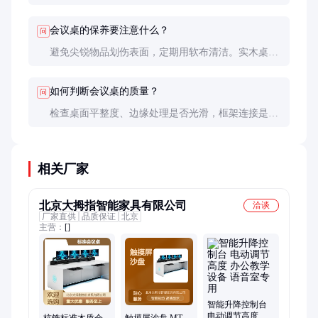
电、视频会议和协同办公，能显著提升效率，但价格
较高。
会议桌的保养要注意什么？
问
避免尖锐物品划伤表面，定期用软布清洁。实木桌需
防潮防晒，玻璃桌避免撞击。金属框架可定期检查螺
丝是否松动。
如何判断会议桌的质量？
问
检查桌面平整度、边缘处理是否光滑，框架连接是否
牢固。晃动桌子测试稳定性，询问环保认证和质保期
限。
相关厂家
北京大拇指智能家具有限公司
洽谈
厂家直供
品质保证
北京
主营：
[]
智能升降控制台
电动调节高度 办