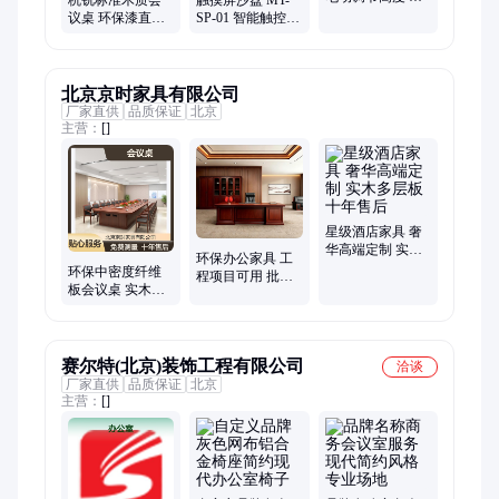
杭铣标准木质会
触摸屏沙盘 MT-
公教学设备 语音
议桌 环保漆直线
SP-01 智能触控
室专用
型多人适用简约
办公教学演示设
风格
备
北京京时家具有限公司
厂家直供
品质保证
北京
主营：
[]
星级酒店家具 奢
华高端定制 实木
环保办公家具 工
多层板 十年售后
环保中密度纤维
程项目可用 批量
板会议桌 实木封
便宜可定制设计
边 水性漆涂饰 十
十年质保 结算爽
年售后
快
赛尔特(北京)装饰工程有限公司
洽谈
厂家直供
品质保证
北京
主营：
[]