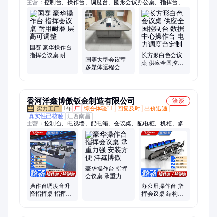
主营：
控制台、操作台、调度台、圆形会议办公桌、指挥台、监
控台、操控台、调度控制台、指挥控制台、监控控制台、应急指
挥台、智能控制台、智慧调度台、一体化调度台、模块化控制
台、定制控制台、操作台定制、电力调度台、能源调度台、交通
指挥台
国赛 豪华操作台
指挥会议桌 耐用
长方形白色会议
国赛大型会议室
耐磨 层高可调整
桌 供应全国控制
多媒体远程会议
台 数据中心操作
桌 洽谈桌 可定制
台 电力调度台定
尺寸
制
香河洋鑫博傲钣金制造有限公司
洽谈
1年
厂
综合体验L1
回复及时
出价迅速
真实性已核验
江西南昌
主营：
控制台、电视墙、配电箱、会议桌、配电柜、机柜、多媒
体桌、钣金壳体、操作台、监控杆
豪华操作台 指挥
会议桌 承重力强
安装方便 洋鑫博
操作台调度台升
办公用操作台 指
傲
降指挥桌 指挥会
挥会议桌 结构简
议桌 搬移轻便 非
单合理 多种型号
标定做厂家 洋鑫
可选 洋鑫博傲
博傲