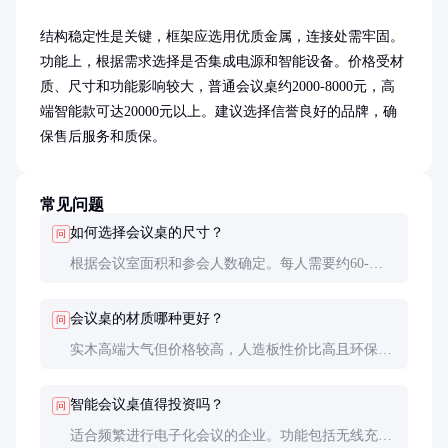
结构稳定性是关键，框架应选用优质金属，连接处需牢固。
功能上，根据需求选择是否集成电源和智能设备。价格受材
质、尺寸和功能影响较大，普通会议桌约2000-8000元，高
端智能款可达20000元以上。建议选择信誉良好的品牌，确
保售后服务和质保。
常见问题
如何选择会议桌的尺寸？
问
根据会议室面积和参会人数确定。每人需要约60-
80cm的桌面空间，长方形桌宽度通常为80-120cm，长
度按人数比例增加。
会议桌的材质哪种更好？
问
实木高端大气但价格较高，人造板性价比高且环保。
钢化玻璃桌现代感强但需定期清洁。根据预算和风格
需求选择。
智能会议桌值得投资吗？
问
适合频繁进行电子化会议的企业。功能包括无线充