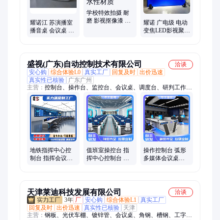
学校特效拍摄 耐
磨 影视抠像漆 耀
耀诺江 苏演播室
耀诺 广电级 电动
诺实业 高清 5750
播音桌 会议桌 演
变焦LED影视聚光
绿 水性材质
播 室桌子 销往全
灯人物轮廓面光
国
补光灯
盛视(广东)自动控制技术有限公司
洽谈
安心购
综合体验L0
真实工厂
回复及时
出价迅速
真实性已核验
广东广州
主营：
控制台、操作台、监控台、会议桌、调度台、研判工作
台、信息分析工作台、指挥控制台、指挥中心控制台、研判台、
审讯台、升降控制台、升降工作台、数据分析台、鉴定工作台、
受理工作台、拆卸台、手机工作台、办公工作台、实验室工作
台、审讯工作台
地铁指挥中心控
值班室操控台 指
操作控制台 弧形
制台 指挥会议桌
挥中心控制台 升
多媒体会议桌网
升降操作台 精工
降会议桌 盛视
络监控台 规格齐
产品 售后无忧
全 坚固耐用
天津莱迪科技发展有限公司
洽谈
3年
厂
安心购
综合体验L1
真实工厂
回复及时
出价迅速
真实性已核验
天津
主营：
钢板、光伏车棚、镀锌管、会议桌、角钢、槽钢、工字