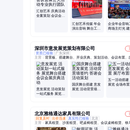
汇创艺禾 庆典活动
全案策划 会议会展
公关活动专业执行
汇创艺禾传媒 年会
企业年会音响
团队
演出音响 舞台工程
商场主灯光 
搭建 6寸会议专用
光源灯 策划
音响设备
务
深圳市意发展览策划有限公司
资质已核验
广东深圳
主营：
背景板、搭建舞台、开业庆典、策划活动、会议布置、
划、活动会议、舞台租赁、年会背景、展台搭建、年会布展、
宴、展台制作、展板搭建、年会舞台、搭建桁架、开盘活动、
租、灯光音响、背景桁架、搭建展会、帐篷搭建、桁架租赁、
篷、背景搭建
五一活动搭建
国庆舞台搭建 意发
展览 会场布置
意发展览 活动策划
展览 活动背景墙签
布置租赁
一站式服务 展览舞
约 答谢会活动策划
台搭建 会议会展庆
典活动
北京雅格通达家具有限公司
回复及时
出价迅速
真实性已核验
北京
主营：
家具租赁、沙发租赁、吧桌椅租赁、会议桌椅租赁、铁
线租赁、茶几租赁、折叠桌椅租赁、龙门架租赁、宴会桌椅租