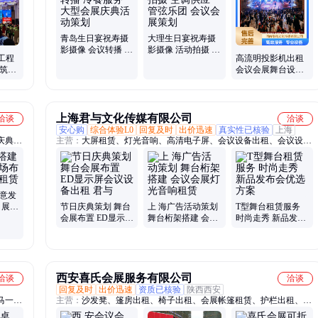
租、无人机吊运吊装、摄影摄像跟拍航拍、摇臂摄像出租、无人机飞
行表演服务、照片直播视频直播、企业宣传片拍摄制作、广告物料设
计制作加工、广告宣传车出租、55-100寸电视机出租、无人机航拍测
青岛生日宴祝寿摄
大理生日宴祝寿摄
影摄像 会议转播 冷
影摄像 活动拍摄 空
绘3D建模、多机位讯道直播
工程
高流明投影机出租
餐服务 大型会展庆
调供应 管弦乐团 会
建筑点
会议会展舞台设备
典活动策划
议会展策划
执行服
租赁 商场活动策划
上海君与文化传媒有限公司
洽谈
洽谈
安心购
综合体验L0
回复及时
出价迅速
真实性已核验
上海
庆典策
主营：
大屏租赁、灯光音响、高清电子屏、会议设备出租、会议设备
年会晚
租赁、会议搭建、会议室LED屏幕出租、舞台出租、Led屏租赁、年
舞台出
会布置、校庆活动布置、奠基仪式布置、音响设备出租、发布会布
桁架帐
置、巡展活动搭建、舞美设备租赁、海报背景板出租、舞台搭建租
赁、移动舞台屏租赁、写字楼出租、音响灯光设备租赁、车展布置、
 意发
租赁LED显示屏、灯光音响租赁、发布会场地出租
 展厅
节日庆典策划 舞台
上 海广告活动策划
T型舞台租赁服务
会展布置 ED显示屏
舞台桁架搭建 会议
时尚走秀 新品发布
会议设备出租 君与
会展灯光音响租赁
会优选方案
西安喜氏会展服务有限公司
洽谈
洽谈
回复及时
出价迅速
资质已核验
陕西西安
马一米
主营：
沙发凳、篷房出租、椅子出租、会展帐篷租赁、护栏出租、护
赁、洽
栏租赁、婚礼篷房、沙发出租、桌子出租、酒店帐篷、婚庆蓬房、婚