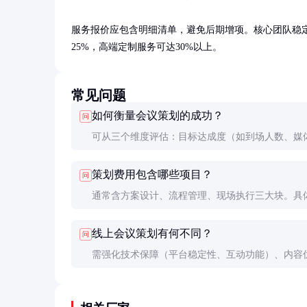
服务报价应包含明细清单，避免后期增项。核心团队稳定
25%，高端定制服务可达30%以上。
常见问题
如何衡量会议策划的成功？
问
可从三个维度评估：目标达成度（如到场人数、媒
量）、参与者满意度（问卷调查得分）和投资回报
策划费用包含哪些项目？
问
生的商业价值与成本比）。
通常含方案设计、流程管理、现场执行三大块。具
细分为创意设计、场地勘察、供应商管理、现场督导
线上会议策划有何不同？
问
余项服务。
需强化技术保障（平台稳定性、互动功能）、内容
（适应屏幕观看）和数据分析（参会者行为追踪）
通常比线下低30-50%。