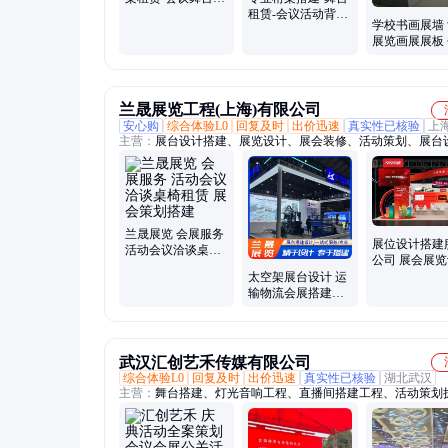
会展设计策划一站
租赁-会议活动背景
学校书画展墙
式服务
板-会展物料出设计
展览画展展板
策划制作
摄影展 布置
挂钩展墙租赁
兰晟展览工程(上海)有限公司
安心购
综合体验L0
回复及时
出价迅速
真实性已核验
上
主营：
展台设计搭建、展览设计、展会装修、活动策划、展台
展览公司、企业展厅设计施工、展台搭建、展览设计制作、展
作、上海展台搭建、上海展览设计
兰晟展览 会展服务
展位设计搭建
活动会议洽谈桌椅
公司 展会展
租赁 展会策划搭建
制作 连锁加
太空架展台设计 运
台装修
输物流会展搭建展
览 灵活调整 专业服
务 兰晟
武汉汇创艺禾传媒有限公司
综合体验L0
回复及时
出价迅速
真实性已核验
湖北武汉
主营：
舞台搭建、灯光音响工程、直播间搭建工程、活动策划
关、户外大型演出设备、KTV音响灯光大屏工程