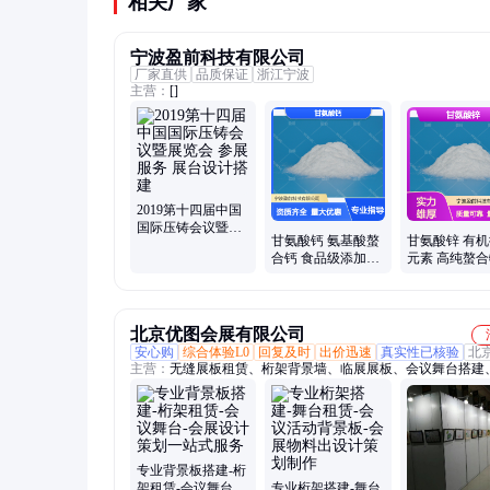
相关厂家
宁波盈前科技有限公司
厂家直供
品质保证
浙江宁波
主营：
[]
2019第十四届中国
国际压铸会议暨展
甘氨酸钙 氨基酸螯
甘氨酸锌 有
览会 参展服务 展台
合钙 食品级添加剂
元素 高纯螯合
设计搭建
密封干燥避光
基酸螯合锌
北京优图会展有限公司
安心购
综合体验L0
回复及时
出价迅速
真实性已核验
北
主营：
无缝展板租赁、桁架背景墙、临展展板、会议舞台搭建
柱展板租赁、标摊铝料订做、展会标摊搭建、挂画展板租赁、
画展板、北京展板租赁、无缝展墙租赁、八棱柱展位铝材、书
背墙、艺术画展布置、博物馆展墙出租、八棱柱展板销售、画
设计搭建、画展背板出租、标摊铝材、展览标摊、画展展墙、
墙、折叠屏风展板、展览铝料、展位租赁、艺术挂画板墙
专业背景板搭建-桁
架租赁-会议舞台-
专业桁架搭建-舞台