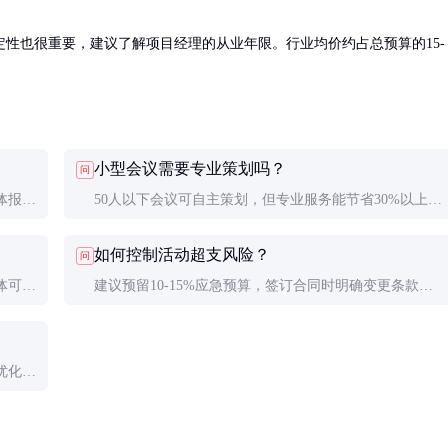
性也很重要，建议了解项目经理的从业年限。行业均价约占总预算的15-
小型会议需要专业策划吗？
问
体报道
50人以下会议可自主策划，但专业服务能节省30%以上时
率（产
间成本。建议至少咨询专业人士获取流程模板和供应商推
如何控制活动超支风险？
问
荐。
体可能
建议预留10-15%应急预算，签订合同时明确变更条款，
等10
优先保证核心环节投入，灵活调整非关键项目。
优化
。成本