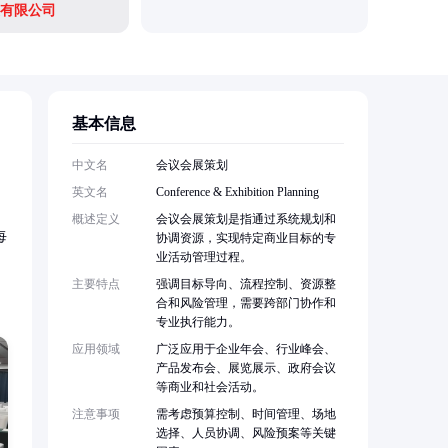
有限公司
西安博邦
基本信息
中文名
会议会展策划
英文名
Conference & Exhibition Planning
概述定义
会议会展策划是指通过系统规划和
每
协调资源，实现特定商业目标的专
业活动管理过程。
主要特点
强调目标导向、流程控制、资源整
合和风险管理，需要跨部门协作和
专业执行能力。
应用领域
广泛应用于企业年会、行业峰会、
产品发布会、展览展示、政府会议
等商业和社会活动。
注意事项
需考虑预算控制、时间管理、场地
选择、人员协调、风险预案等关键