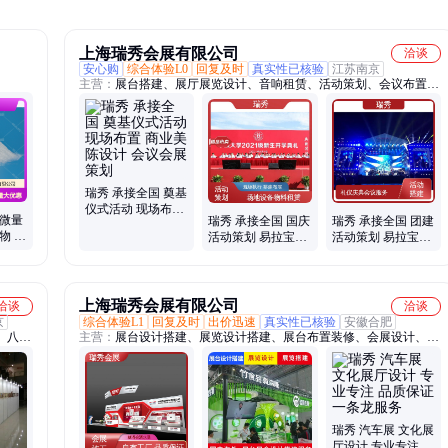
上海瑞秀会展有限公司
洽谈
安心购
综合体验L0
回复及时
真实性已核验
江苏南京
主营：
展台搭建、展厅展览设计、音响租赁、活动策划、会议布置、
现场布置、物料租赁、舞台布置、背景板制作、LED大屏租赁、舞台
灯光音响设备租赁、舞台搭建、桁架搭建
瑞秀 承接全国 奠基
仪式活动 现场布置
机微量
瑞秀 承接全国 国庆
瑞秀 承接全国 团建
商业美陈设计 会议
物 氨
活动策划 易拉宝指
活动策划 易拉宝指
会展策划
示牌 会议会展
示牌 会议会展
上海瑞秀会展有限公司
洽谈
洽谈
京
综合体验L1
回复及时
出价迅速
真实性已核验
安徽合肥
、八棱
主营：
展台设计搭建、展览设计搭建、展台布置装修、会展设计、活
定做书
动策划、会展服务、展厅设计制作、展览馆设计制作、展会搭建、展
画展架
台搭建、展位装修、展览展位搭建、美陈制作、展台制作
展活动
展板展
瑞秀 汽车展 文化展
厅设计 专业专注 品