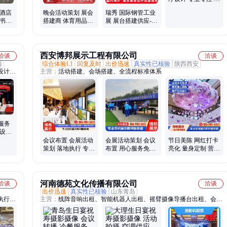
质保证 一条龙服务
 酒店
晚会活动策划 展会
瑞秀 国际钢管工业
 书法
搭建商 体育用品展
展 展台搭建供应-商
书画展
服务周到 瑞秀会议
展会策划布置
会展
西安博邦展示工程有限公司
洽谈
洽谈
海
综合体验L1
回复及时
出价迅速
真实性已核验
陕西西安
设计、
主营：
活动搭建、会场搭建、全流程标准体系
览制
服务
览设计
盟展展
会议布置 会展活动
会展活动策划 会议
节日美陈 网红打卡
策划 落地执行 专业
布置 用心服务免费
亮化 量身定制 营造
团队全程把控
咨询 全案执行 渭南
消费氛围 博邦
河南德苑文化传播有限公司
洽谈
洽谈
出价迅速
真实性已核验
山东青岛
执行公
主营：
线阵音响出租、智能机器人出租、摇臂摄像导播台出租、会展
活动空调出租、开业庆典策划执行、开工典礼策划执行、会议活动摄
影摄像、舞台灯光音响出租、启动道具出租、LED大屏出租、高流明
投影出租、电视机饮水机出租、桁架背景板搭建、开业皇家礼炮出