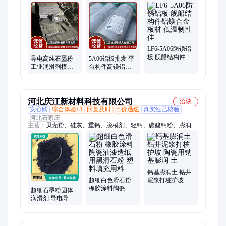
标棒、刹车片、西格里、石墨棒、齿轮钢、不锈钢板、热轧钢
板、导电石墨、柔性石墨、石墨坩埚、石墨定制、镁合金棒、国
标铝板、石墨材料、防火涂料、膨胀石墨、石墨匣钵、铸造涂
料、耐火材料、石墨电极
LF6‑5A06防锈铝
板 舰船结构件铝
导电高纯石墨粉
5A06铝板批发 平
镁合金板材 低温
工业润滑剂模具
台构件高镁铝镁
韧性佳
脱模 耐高温碳素
合金板 板面平整
度
河北庆江新材料科技有限公司
洽谈
安心购
综合体验L1
回复及时
出价迅速
真实性已核验
河北石家庄
主营：
贝壳粉、硅灰、重钙、脱模剂、轻钙、碳酸钙粉、膨润
土、煤矸石粉、硅酸铝粉、硅酸铝纤维、滑石粉、珍珠岩粉、蛭
石粉、方解石粉、硅藻土、玻璃粉、氧化镁粉、白云石粉、火山
石粉、铝矾土、全加密硅灰、半加密硅灰
钙基膨润土 钻井
超细白色滑石粉
泥浆打桩护坡 陶
橡胶涂料陶瓷油
瓷用钠基膨润 土
超细石墨粉固体
漆造纸用黑滑石
润滑剂 导电导热
粉 塑料填充用料
铸造脱模用托玛
琳粉 供应可膨胀
石墨