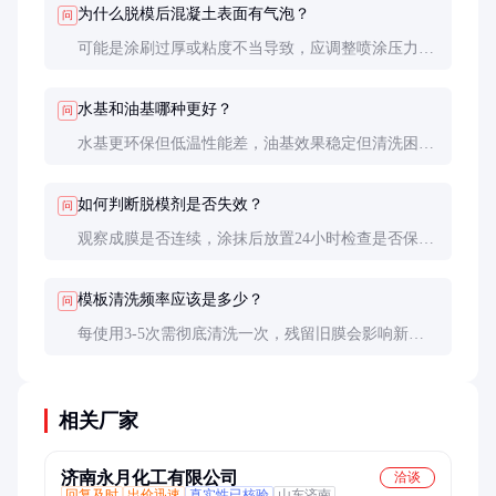
为什么脱模后混凝土表面有气泡？
问
可能是涂刷过厚或粘度不当导致，应调整喷涂压力至
0.3-0.5MPa，距模板30-50cm均匀喷涂。
水基和油基哪种更好？
问
水基更环保但低温性能差，油基效果稳定但清洗困
难。南方可选水基，北方冬季建议用油基。
如何判断脱模剂是否失效？
问
观察成膜是否连续，涂抹后放置24小时检查是否保持
油膜完整，出现明显缩孔或干燥即需更换。
模板清洗频率应该是多少？
问
每使用3-5次需彻底清洗一次，残留旧膜会影响新膜
形成。高压水枪配合pH中性清洗剂效果最佳。
相关厂家
济南永月化工有限公司
洽谈
回复及时
出价迅速
真实性已核验
山东济南