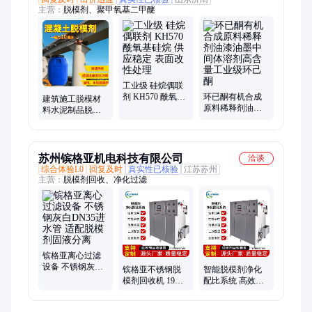
主营：
脱模剂、聚甲氧基二甲醚
工业级 硅烷偶联
剂 KH570 酰氧基
环已酮有机合成
建筑施工脱模材
硅烷 供应稳定 表
原料稀释剂油漆
料水泥制品脱模
面改性处理
油墨中间体溶剂
剂管桩预制构件
高含量工业级环
脱模油混凝土脱
己酮
模剂
苏州镔格亚机电科技有限公司
洽谈
综合体验L0
回复及时
真实性已核验
江苏苏州
主营：
脱模剂回收、净化过滤
镔格亚离心过滤
设备 不锈钢灰白
镔格亚不锈钢脱
智能脱模剂净化
DN35进水管 适配
模剂回收机 19出
配比系统 高效净
脱模剂固液分离
水管DN35进水管
化回用 配比精准
过滤回用设备
稳定可靠