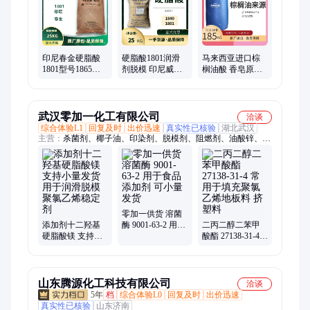
醇
印尼春金硬脂酸
硬脂酸1801润滑
马来西亚进口棕
1801型号1865和
剂脱模 印尼威尔
榈油酸 香皂原料
1895 橡胶塑料热
玛十八酸1840 工
润滑剂助剂 脱模
稳定剂 润滑剂脱
业级橡胶塑料
模
PVC
武汉零加一化工有限公司
洽谈
综合体验L1
回复及时
出价迅速
真实性已核验
湖北武汉
主营：
杀菌剂、椰子油、印染剂、脱模剂、阻燃剂、油酸锌、润
湿剂、硫酸铯、催化剂、粘合剂、乳化剂、草酸锰、硫酸锂、石
英砂、绝缘油、茶皂素、防腐剂、醋酸镁、锂电池、碘化锂、培
养基、蒸馏水、硬脂酸、塑化剂、草酸钾、磷酸铁
零加一供货 溶菌
添加剂十二羟基
酶 9001-63-2 用于
二丙二醇二苯甲
硬脂酸镁 支持小
食品添加剂 可小
酸酯 27138-31-4
量发货 用于润滑
量发货
常用于填充聚氯
脱模 聚氯乙烯稳
乙烯地板料 挤塑
定剂
料
山东腾源化工科技有限公司
洽谈
5年
档
综合体验L0
回复及时
出价迅速
真实性已核验
山东济南