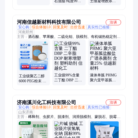
石油脂 纯度99%
土缓凝增效添加
模助剂
润滑软化剂 无异
剂 延缓凝固时长
味 脱模除锈
施工专用化工助
剂
河南信越新材料科技有限公司
洽谈
安心购
综合体验L0
回复及时
出价迅速
真实性已核验
河南郑州
主营：
酒石酸、苹果酸、二硫化钼、脱模剂、有机锡热稳定剂、
二甲基酮肟、聚六亚甲基双胍、苯甲酸、苯甲酸钠、钛白粉、水
性硅油、水杨酸、吸水树脂、多功能助剂、707乳液、苯丙乳
液、乳化硅油、松香甘油酯、氧化铬绿、聚乙二醇
工业级99%含量
液体单胍 PHMG
工业级聚乙二醇
二丁酯 DBP 二辛
聚六亚甲基胍盐
6000 PEG粉末 表
脂 DOP 耐寒增塑
酸盐 广谱杀菌剂
面活性剂 润滑脱
剂 塑料助剂 信越
含量25% 信越新
模 信越新材料
化工
材料
济南溪川化工科技有限公司
洽谈
安心购
综合体验L0
回复及时
出价迅速
真实性已核验
山东济南
主营：
稀释剂、虫胶片、脱漆剂、润滑脱模剂、蒙脱石、脱霉
剂、漂白剂、石灰氮、粘合剂、除锈剂、清洗剂、活性染料、二
氯丙烷、二氯甲烷、土壤杀菌、氟硅酸钠、环保溶剂、酚醛树
脂、硝酸铁、氯化钡、硫酸氢钠、甲酸、三氯化铝、二氯乙烷、