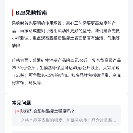
B2B采购指南
采购时首先要明确使用场景：离心工艺需要更高粘度的产
品，而振动成型则可选用流动性更好的型号。我们建议先做
小样测试，重点观察脱模后混凝土表面是否有油渍、气泡等
缺陷。

价格方面，普通矿物油基产品约15元/公斤，复合型高级产品
25-30元/公斤，生物基环保型可达40元/公斤以上。大宗采购
（≥5吨）可争取10-15%的折扣。知名品牌包括德润宝、奎克
好富顿、马贝等。
常见问题
脱模剂会影响混凝土强度吗？
问
合格产品不应影响强度。但部分劣质产品含过量脂肪
酸可能延缓表面硬化，建议选择通过GB 8076标准检
测的产品。