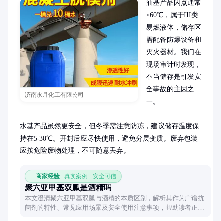
油基产品闪点通常
≥60℃，属于III类
易燃液体，储存区
需配备防爆设备和
灭火器材。我们在
现场审计时发现，
不当储存是引发安
全事故的主因之
济南永月化工有限公司
一。

水基产品虽然更安全，但冬季需注意防冻，建议储存温度保
持在5-30℃。开封后应尽快使用，避免分层变质。废弃包装
应按危险废物处理，不可随意丢弃。
商家经验
真实案例 · 安全可信
聚六亚甲基双胍是酒精吗
本文澄清聚六亚甲基双胍与酒精的本质区别，解析其作为广谱抗
菌剂的特性、常见应用场景及安全使用注意事项，帮助读者正确
认识这一化工产品。