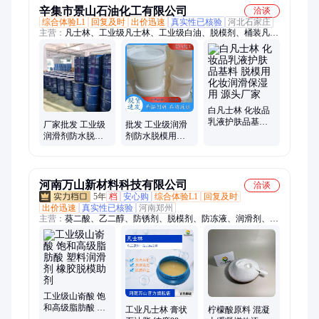
辛集市景山石油化工有限公司
洽谈
综合体验L1
回复及时
出价迅速
真实性已核验
河北石家庄
主营：
凡士林、工业级凡士林、工业级白油、脱模剂、桶装凡士
林、白凡士林、无色透明白油、化妆品级凡士林、白油、石油
脂、润滑脂、工业白油、液体石蜡、石蜡油、10#白油、15#白
油、橡胶增塑剂
白凡士林 化妆品
乳液护肤品基料
厂家批发 工业级
批发 工业级润滑
脱模用化妆润滑
润滑剂防水脱模
剂防水脱模用白
保湿用 源头厂家
用 机械润滑用 厂
凡士林 高熔点晶
家直供
冻凡士林 可到场
洽谈
河南万山新材料科技有限公司
洽谈
5年
档
安心购
综合体验L1
回复及时
出价迅速
真实性已核验
河南郑州
主营：
葵二酸、乙二醇、防锈剂、脱模剂、防冻液、润滑剂、荧
光绿、酒石酸、1303-86-2、增稠剂、钛白粉、增白剂、k12粉
状、丙三醇、建筑防水、去除异味、蒸气湿地、三乙醇胺、氨基
硅油、厂家直发、水杨酸粉、铁黑颜料、异十三醇、十八酸铁、
水产养殖、松香
工业级山嵛酸 饱
和高级脂肪酸 塑
工业凡士林 膏状
柠檬酸原料 混凝
料润滑剂 橡胶脱