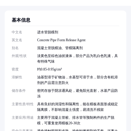
基本信息
中文名
进水管脱模剂
英文名
Concrete Pipe Form Release Agent
别名
混凝土管脱模油、管模隔离剂
外观/性状
淡黄色至棕色油状液体，部分产品为乳白色乳液，具
有特殊气味
密度
约0.85-0.95g/cm³
溶解性
油基型溶于矿物油，水基型可溶于水，部分含有机溶
剂的产品需注意防火
储存条件
密闭存放于阴凉通风处，避免阳光直射，水基产品防
冻
主要性质/特性
具有良好的润湿性和隔离性，能在模板表面形成稳定
隔离膜，不影响混凝土强度，易清洗不残留
主要应用/用途
主要用于混凝土管桩、排水管等预制构件的生产脱
模，可重复使用模板20-30次