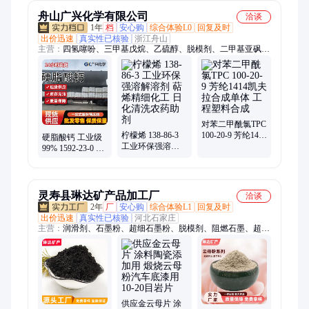
舟山广兴化学有限公司
洽谈
1年
档
安心购
综合体验L0
回复及时
出价迅速
真实性已核验
浙江舟山
主营：
四氢噻吩、三甲基戊烷、乙硫醇、脱模剂、二甲基亚砜、
氧化三甲胺、环丁砜、正己烯、单氰胺、氟硅酸、氯乙酸、氯乙
酸钠、叔丁硫醇、对叔丁基邻苯二酚、氟硼酸、溶剂油、乙硫氨
酯、苯扎溴铵、三聚氯氰、亚磷酸三苯酯、对氟苯胺、正己烷、
邻苯基苯酚、苯酚、叔十二硫醇、二甲基二硫醚
对苯二甲酰氯TPC
柠檬烯 138-86-3
100-20-9 芳纶1414
硬脂酸钙 工业级
工业环保强溶解
凯夫拉合成单体
99% 1592-23-0 塑
溶剂 萜烯精细化
工程塑料合成
料润滑剂热稳定
工 日化清洗农药
橡胶脱模医药辅
助剂
料
灵寿县琳达矿产品加工厂
洽谈
2年
厂
安心购
综合体验L1
回复及时
出价迅速
真实性已核验
河北石家庄
主营：
润滑剂、石墨粉、超细石墨粉、脱模剂、阻燃石墨、超细
石墨、高纯石墨、煅烧高岭土、耐火泥造纸、润滑石墨铅粉、合
成氟金云母粉、高岭土、种子包衣粉、麦饭石粉、白色电气石
粉、远红外粉、导电石墨粉、耐高温石墨粉、云母片、天然云母
片、耐高温云母片、透明云母片、云母板、沸石、沸石粉、麦饭
石颗粒
供应金云母片 涂