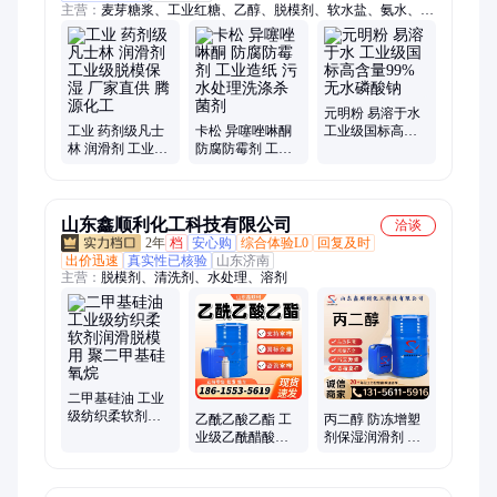
主营：
麦芽糖浆、工业红糖、乙醇、脱模剂、软水盐、氨水、融
雪剂、木颗粒、洗涤母料、卡松、片碱、皂粉、水玻璃、木钠、
木质素磺酸钠、过碳酸钠、五水偏硅酸钠、草酸、甲醇、羟丙基
甲基纤维素、小苏打、纯碱、香精、次氯酸钠、葡萄糖
元明粉 易溶于水
工业 药剂级凡士
卡松 异噻唑啉酮
工业级国标高含
林 润滑剂 工业级
防腐防霉剂 工业
量99% 无水磷酸
脱模保湿 厂家直
造纸 污水处理洗
钠
供 腾源化工
涤杀菌剂
山东鑫顺利化工科技有限公司
洽谈
2年
档
安心购
综合体验L0
回复及时
出价迅速
真实性已核验
山东济南
主营：
脱模剂、清洗剂、水处理、溶剂
二甲基硅油 工业
级纺织柔软剂润
乙酰乙酸乙酯 工
丙二醇 防冻增塑
滑脱模用 聚二甲
业级乙酰醋酸乙
剂保湿润滑剂 工
基硅氧烷
酯 涂料稀释剂溶
业级食品级含量
剂
99%