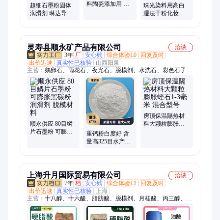
料陶瓷添加用 煅
超细石墨粉固体
珠光染料用高白
烧云母粉汽车底
润滑剂 琳达导电
湿法干粉化妆品
漆用10-20目岩片
导热铸造脱模用
油墨塑料橡胶合
托玛琳粉 可膨胀
成云母粉氟金云
石墨
母
灵寿县顺永矿产品有限公司
洽谈
3年
厂
安心购
综合体验L0
回复及时
出价迅速
真实性已核验
山西阳泉
主营：
鹅卵石、雨花石、夜光石、脱模剂、水洗石、彩色石子、
火山岩、烘干砂、石英砂、金刚砂、彩砂、鹅卵石切片、蘑菇
石、膨润土、面包石、高岭土、微硅粉、硅微粉、重钙粉、白云
石粉、火山石粉、轻钙粉、滑石粉、硅酸铝粉、矿粉、粉煤灰
房顶保温隔热材
顺永供应 80目鳞
料大颗粒膨胀蛭
片石墨粉 可膨胀
石1-3毫米 混合型
重钙粉白度好 含
黑碳粉 润滑剂 脱
号
量高325目水产养
模材料
殖杀菌 陶瓷用
上海升月国际贸易有限公司
洽谈
7年
档
安心购
综合体验L1
回复及时
出价迅速
真实性已核验
上海
主营：
十八醇、十六酸、脂肪酸、脱模剂、月桂酸、丙三醇、十
八酸、棕榈酸、硬脂酸、十二酸、瓜尔胶、脂肪粉、甘油、肉豆
蔻酸、十二醇、十六醇、十六十八醇、硅油、丙二醇、鲸蜡硬脂