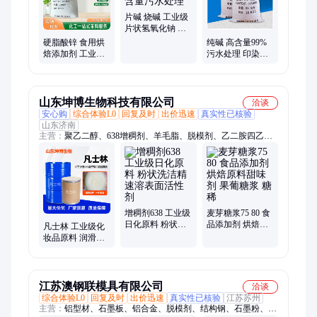
二氯异氰尿酸钠、固体次氯酸钠
片碱 烧碱 工业级
片状氢氧化钠 国
标99%含量污水处
硬脂酸锌 食用烘
纯碱 高含量99%
理
焙添加剂 工业级
污水处理 印染碳
塑料润滑脱模 涂
酸钠 原料 清洗剂
料橡胶级
洗涤剂
山东坤博生物科技有限公司
洽谈
安心购
综合体验L0
回复及时
出价迅速
真实性已核验
山东济南
主营：
聚乙二醇、638增稠剂、羊毛脂、脱模剂、乙二胺四乙酸
二钠、乙二胺四乙酸四钠、酒精、甲醇、福美钠、聚丙烯酸钠、
清洗剂、二甲基亚砜、次氯酸钠、聚异丁烯、卡松、顺酐、香精
增稠剂638 工业级
麦芽糖浆75 80 食
日化原料 粉状洗
品添加剂 烘焙原
凡士林 工业级化
洁精速溶表面活
料甜味剂 果葡糖
妆品原料 润滑剂
性剂
浆 糖稀
脱模软化剂 保湿
润滑
江苏澳钢联模具有限公司
洽谈
综合体验L0
回复及时
出价迅速
真实性已核验
江苏苏州
主营：
铝型材、石墨板、铝合金、脱模剂、结构钢、石墨粉、国