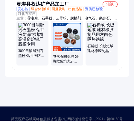
灵寿县权达矿产品加工厂
洽谈
安心购
综合体验L0
回复及时
出价迅速
资质已核验
河北石家庄
主营：
导电粉、石墨粉、云母粉、脱模剂、电气石、鹅卵石、烧
烤砂、陶土粉、彩虹石、玉米芯、莫来石、石英砂、白垩土、矿
物纤维、玻璃珠、粘土粉、硅微粉、凹凸棒土、岩片、硅藻土、
海泡石纤维、白云石粉、陶瓷颗粒、核桃砂、高岭土、火山石
石棉绒 长绒短绒
3000目润滑剂石
建材橡胶制品用
墨粉 钻井液防漏
灰白色隔热绝缘
电气石陶瓷球 冷
封堵粉 高温窑炉
热敷袋填充2-
铝厂脱模专用
10mm热敷颗粒可
微波加热
药品医疗器械网络信息服务备案(京)网药械信息备字（2021）第00159号
京ICP证030173号
京公网安备11000002000001号