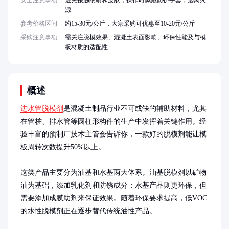
安全注意事项
避免接触眼睛和皮肤，操作时佩戴防护手套，远离火
源
参考价格区间
约15-30元/公斤，大宗采购可优惠至10-20元/公斤
采购注意事项
需关注脱模效果、混凝土表面影响、环保性能及与模
板材质的适配性
概述
进水管脱模剂
是混凝土制品行业不可或缺的辅助材料，尤其
在管桩、排水管等圆柱形构件的生产中发挥着关键作用。经
验丰富的预制厂技术主管会告诉你，一款好的脱模剂能让模
板周转次数提升50%以上。

这类产品主要分为油基和水基两大体系。油基脱模剂以矿物
油为基础，添加乳化剂和防锈成分；水基产品则更环保，但
需要添加成膜助剂来保证效果。随着环保要求提高，低VOC
的水性脱模剂正在逐步替代传统油性产品。