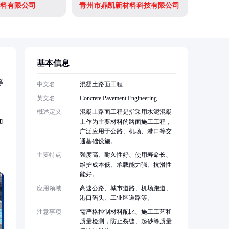
料有限公司
青州市鼎凯新材料科技有限公司
泰安泓发
基本信息
等
中文名
混凝土路面工程
英文名
Concrete Pavement Engineering
概述定义
混凝土路面工程是指采用水泥混凝
面
土作为主要材料的路面施工工程，
广泛应用于公路、机场、港口等交
通基础设施。
主要特点
强度高、耐久性好、使用寿命长、
维护成本低、承载能力强、抗滑性
能好。
应用领域
高速公路、城市道路、机场跑道、
港口码头、工业区道路等。
注意事项
需严格控制材料配比、施工工艺和
质量检测，防止裂缝、起砂等质量