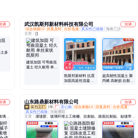
武汉凯斯邦新材料科技有限公司
洽谈
洽谈
综合体验L0
回复及时
出价迅速
真实性已核验
海南三沙
主营：
[]
凝土多
建筑加固 可弯曲混
凝土 经久耐用 单丝
束状 凯斯邦
凯斯邦新材料 抗震
超高韧性混凝土 聚
加固高延性混凝土
丙烯 高耐损 抗裂纤
易施工 合成纤维 钢
维 凯斯邦
桥面铺装
山东路鼎新材料有限公司
洽谈
洽谈
1年
厂
安心购
综合体验L0
回复及时
出价迅速
真实性已核验
河南濮阳
玻璃纤
主营：
灌缝胶、玻璃纤维土工格栅、抗裂贴、路面抗裂贴、贴缝带、
纤维、
高性能应力吸收贴、钢塑土工格栅、双向塑料土工格珊、玄武岩纤维
粉、木
土工格栅、道路密封胶、土工布、土工膜、复合土工膜、土工专用
胶、经编复合防裂布、沥青冷补料、单向塑料土工格栅