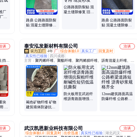
公路路面防裂贴 混
维厂
凝土缝隙修复 旧路
粉厂用
改造工程专用 现货
路鼎 公路路面防裂
路鼎 公路路面防裂
维 纯
秒发
贴 混凝土缝隙修复
贴 混凝土缝隙修复
旧路改造工程专用
旧路改造工程专用
耐高低温
现货秒发
泰安泓发新材料有限公司
洽谈
洽谈
4年
厂
综合体验L0
真实工厂
回复及时
真实性已核验
四川成都
土挡土
主营：
聚丙烯纤维、聚酯纤维、聚丙烯腈纤维、沥青混凝土纤维、聚
坡砖、
丙烯网状纤维、仿钢纤维、玄武岩纤维、钢纤维
水工联
砌块、
防火板用玄武岩纤
12mm建筑路面高温
维沥青路面增强抗
防爆纤维 公路桥梁
重块
褐色矿物纤维 矿物
裂粗纤维耐碱性短
道路短纤维 沥青砂
用 建
建筑墙体防渗抗冲
切低温抗撕裂
浆规格齐全
鼎凯水
击 沥青混凝土路面
工程纤维丝
武汉凯恩新业科技有限公司
洽谈
洽谈
综合体验L0
回复及时
出价迅速
真实性已核验
湖北武汉