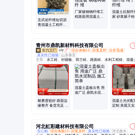
厂家镀铜钢纤维工
混凝土抗裂纤
程路面用混凝土抗
家 砂浆腻子
玄武岩纤维短切沥
裂加固高强度镀 铜
聚丙烯增强纤
青混凝土工程纤维
端钩钢纤 维
干合成纤维
路面建筑纤维混 凝
土抗裂纤 维
青州市鼎凯新材料科技有限公司
4年
厂
综合体验L0
回复及时
出价迅速
真实性已核验
山东泰安
主营：
水工砖、衬砌板、荷兰砖、路面砖、水利工程砖、混凝
砖、植草砖、护坡板、透水砖、联锁块、水泥砖、面包砖、护
景观砖、实心陶土、河道六角砖、人行道板砖、水泥实心砖、
锁砖、水工连锁砖、阶梯式护坡框、地铺石渗水砖、生态挡墙
水利护坡连锁块、园林庭院护草砖
混凝土盖板出售 用
途广泛 鼎凯水泥制
品 施工简单
耐磨度较好 路面边
混凝土光伏配
缘整齐 备货充足 混
定制 美观又实
凝土路沿石 路边石
筑工程使用 
市政工程用
泥预制件
河北虹彩建材科技有限公司
安心购
综合体验L0
回复及时
真实性已核验
河北衡水