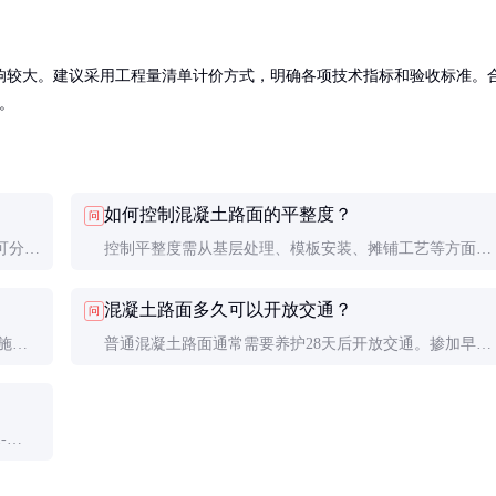
响较大。建议采用工程量清单计价方式，明确各项技术指标和验收标准。
。
如何控制混凝土路面的平整度？
问
可分为
控制平整度需从基层处理、模板安装、摊铺工艺等方面着
化配合
手。采用激光整平机可显著提高平整度，施工中要随时检
混凝土路面多久可以开放交通？
问
测，及时调整。验收标准通常要求3m直尺下间隙不大于
措施，
普通混凝土路面通常需要养护28天后开放交通。掺加早强
5mm。
温措
剂时可缩短至7-14天。特殊情况下如需提前开放，强度应
达到设计强度的70%以上。
-
0mm。