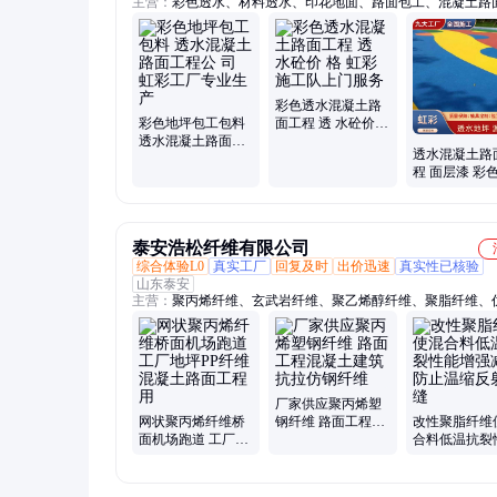
主营：
彩色透水、材料透水、印花地面、路面包工、混凝土路
凝土地坪、混凝土包工、透水路面包、混凝土材料、路面砼压
凝土施工、压模混凝土、彩压模路面、透水混凝土、压模路面
压膜地品、透水地坪、压花地坪、施工透水、彩色地面、地坪
料、压模地坪图案、压印地坪材料、艺术地坪压模、彩色压印
彩色透水混凝土路
彩色地坪包工包料
面工程 透 水砼价
透水混凝土路面工
格 虹彩施工队上门
透水混凝土路
程公 司 虹彩工厂专
服务
程 面层漆 彩
业生产
水地坪施工价 
彩道路
泰安浩松纤维有限公司
综合体验L0
真实工厂
回复及时
出价迅速
真实性已核验
山东泰安
主营：
聚丙烯纤维、玄武岩纤维、聚乙烯醇纤维、聚脂纤维、
维、钢纤维、木质纤维、聚丙烯腈纤维
厂家供应聚丙烯塑
网状聚丙烯纤维桥
钢纤维 路面工程混
改性聚脂纤维
面机场跑道 工厂地
凝土建筑 抗拉仿钢
合料低温抗裂
坪PP纤维混凝土路
纤维
增强减少防止
面工程用
反射裂缝