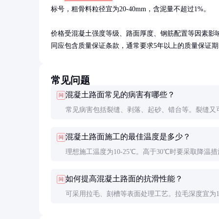
标号，粗骨料粒径宜为20-40mm，含泥量不超过1%。

价格受混凝土强度等级、路面厚度、钢筋配置等因素影
同应包含质量保证条款，通常要求5年以上的质量保证期
常见问题
混凝土路面常见的病害有哪些？
问
常见病害包括裂缝、剥落、起砂、错台等。裂缝又
温度裂缝、荷载裂缝和收缩裂缝。预防措施包括优
混凝土路面施工的最佳温度是多少？
问
比、加强养护、合理设置接缝等。
理想施工温度为10-25℃。高于30℃时要采取降温
如夜间施工、使用缓凝剂等；低于5℃时要采取保
如何提高混凝土路面的抗滑性能？
问
施，必要时使用早强剂。
可采用拉毛、刻槽等表面处理工艺。拉毛深度宜为1
2mm，刻槽通常为3-5mm宽、3-5mm深，间距20-4