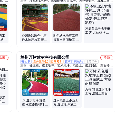
面、混
主营：
环氧彩砂地坪、聚氨酯砂浆自流平、防静电地坪、混凝土固化
模、混
地坪、聚氨酯超耐磨地坪、重防腐地坪、金刚砂耐磨地坪、压花透水
施工、
仿古艺术地坪、塑胶跑道球场地坪、环氧地坪漆、地板漆
原材
地面
环氧自流平地坪施
工 湖 北仙桃 各类
面工
公园道路彩色生态
彩色透水地坪工程
地面翻新修复 包工
色透
透水地坪施工 混凝
混凝土路面施工 耐
包料 凯恩k
格 虹
土路面工程 包工包
腐耐磨 按需定制 凯
料 凯恩w0002
恩w0007
兰州万树建材科技有限公司
洽谈
洽谈
安心购
综合体验L0
回复及时
真实性已核验
甘肃兰州
主营：
砼压模、透水地坪、艺术地坪、混凝土、透水路面、路面修补
仿钢纤
料、压模地坪、压印地面、水泥地坪、压花地坪、修补砂浆、水泥压
花地面、水泥裂缝修补、压印地坪施工、印花地坪施工、彩色水泥地
面
万树 彩色透水地坪
工程 混凝土路面施
使混
工 方案 耐腐耐磨
c30透水地坪 彩色
透水混凝土路面工
性能
透 水道路原材料 混
程 透 水地坪施工价
温缩
凝土路面工程价 格
格 路面基层面层 万
万树技术指导
树