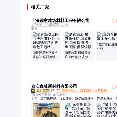
也可使用露骨料等特殊工艺。
相关厂家
上海远家建筑材料工程有限公司
厂家直供
品质保证
上海
主营：
[]
1立方米的混
少钱
沥青混凝土路面快
沥青施工 耐碱高强
速修补 路面摊铺铣
度 细节把控 高效快
刨路面改造包工包
捷 多重保障 值得信
料
赖
泰安逸林新材料有限公司
3年
厂
综合体验L1
回复及时
出价迅速
真实性已核验
山东泰安
主营：
聚丙烯纤维、抗裂纤维、短切玻璃纤维、混凝土纤维、
维毡布、塑钢纤维、聚丙烯网状纤维、玄武岩纤维、聚丙烯腈
纤维素纤维、聚酯纤维、聚丙烯粗纤维、改性玻璃纤维、玻纤
质素纤维、钢纤维、聚乙烯醇纤维