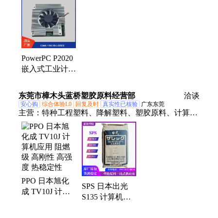
航
PowerPC P2020
嵌入式工业计算
机应用核心板载
板
东莞市樟木头蓝桥塑胶原料经营部
洽谈
安心购
综合体验L0
回复及时
真实性已核验
广东东莞
主营：
特种工程塑料、降解塑料、塑胶原料、计算机
应用PPO、PPO聚苯醚、LCP液晶聚合物、PTFE聚四
氟乙烯
PPO 日本旭化
SPS 日本出光
成 TV10J 计算
S135 计算机应
机应用 阻燃级
用 耐高温阻燃
高刚性 高强度