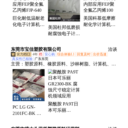
塑胶原料、LCP塑胶原料、特殊粘合剂塑胶原料、含
马来酸甘塑胶原料
巨化耐低温耐老
美国科慕低摩擦
化电子计算机应
耐化学计算机内
美国杜邦低磨损
用FEP聚全氟乙
部应用FEP聚全
耐腐蚀电子计算
丙烯FJP-640
氟乙丙烯100
机应用FEP聚全
氟乙丙烯9302
东莞市宝佳塑胶有限公司
洽谈
4年
档
安心购
综合体验L1
回复及时
出价迅速
真实性已核验
广东东莞
主营：
塑胶原料、橡胶原料、沙林树脂、计算机、
PTFE、PPA、铁氟龙、PC、PEEK、COC、EVA
聚酰胺 PA9T日
PC LG GN-
本可乐丽
2101FC-BK 耐
GR2300-BK 腐
溶剂性 透明级
蚀尺寸稳定计算
阻燃级 电子电