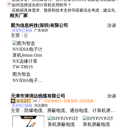
领域。
问
如何选择适合的计算机应用软件？
主要挑战。
应根据具体需求、预算和技术支持等因素综合考虑，建议先进
相关厂家
行试用或咨询专业人士。
图为信息科技(深圳)有限公司
洽谈
真实性已核验
广东深圳
主营：
[]
图为智盒
NVIDIA电子计
算机Jetson Orin
NX边缘计算
天津市津润达线缆有限公司
洽谈
TW-T801S
2年
厂
综合体验L0
回复及时
出价迅速
真实性已核验
河北廊坊
主营：
防爆电缆、屏蔽电缆、通信电缆、计算机屏蔽
电缆、矿用电力电缆