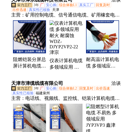
顺
3年
厂
安心购
综合体验L1
真实工厂
回复及时
出价迅速
真实性已核验
天津
主营：
矿用控制电缆、信号通信电缆、矿用橡套电
缆、计算机屏蔽控制电缆、计算机电缆、计算机控制
电缆、软心计算机电缆、阻燃屏蔽计算机电缆、
DJYPV计算机电缆、阻燃屏蔽信号电缆、铜带屏蔽控
制电缆、低烟无卤电缆、鋁护套信号电缆、铁路信号
电缆、大对数通信电缆、橡套移动软电缆、阻燃铠装
控制电缆、长途对称通信电缆、铁路信号电缆
阻燃铠装分屏总
耐高温计算机电
仪表计算机电缆
PTYA、矿用阻燃通信电缆、MKVVP屏蔽电缆、矿用
屏计算机电缆
缆 多领域应用
多领域应用 耐
屏蔽通信电缆、耐火控制电缆、钢带铝铁路信号电缆
多领域应用 ZR-
紫铜线芯材质
火 耐腐蚀
DJYVP 不易老
ZB-DJYPVR-22
WDZ-
天津市津缆线缆有限公司
洽谈
化
津宗线缆
DJYP2VP2-22
3年
厂
安心购
综合体验L2
回复及时
出价迅速
津宗
真实性已核验
福建泉州
主营：
电话线、视频线、监控线、铠装计算机电缆、
双绞线、通讯线、数据线、信号电缆、监控电缆、铠
装光缆、监控光缆、总线电缆、多股铜丝、防爆电
缆、音频电缆、屏蔽电缆、控制电缆、射频电缆、漏
泄电缆、防爆光缆、电源电缆、同轴电缆、电话电