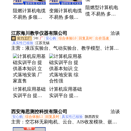
缆、算机电缆、阻燃光缆、铜芯铜网
阻燃型计算机电
阻燃计算机电缆
变频计算机电缆
缆 不易热 多领
不易热 多领域
不易热 多领域
域应用
应用 DJYVP3R
应用 DJYP3VR
JYP3VP3 鑫津
鑫津缆
鑫津缆
江苏海川教学仪器有限公司
缆
洽谈
5年
厂
安心购
综合体验L0
回复及时
出价迅速
真实性已核验
江苏无锡
主营：
液压实验台、气动实验台、教学模型、计算
机、钳工教学实训设备、电工电子实训台、Plc可编程
控制器实验台、智能楼宇实训设备、机械原理教学设
备、电梯教学设备
计算机应用基础
计算机应用基础
实训平台 提供
实训平台 提供
基本知识 立式
基本知识 立式
落地安装 厂家
落地安装 综合
西安海思测控科技有限公司
洽谈
直售
性强
安心购
综合体验L1
回复及时
真实性已核验
陕西西安
主营：
空芯杯无刷电机、云台、AIS收发模块、嵌入
式计算机P2020、GNSS天线、MEMS陀螺仪、组合导