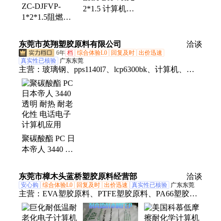
器、耐高温补偿导线、阴极电缆、振动传感器探头、
ZC-DJFVP-
2*1.5 计算机屏
RS485通讯电缆、耐高温补偿电缆
1*2*1.5阻燃屏
蔽电缆 种类多
蔽电缆 铜芯聚
样 发货及时 应
乙烯绝缘计算机
用广
东莞市英翔塑胶原料有限公司
洽谈
应用
6年
档
综合体验L0
回复及时
出价迅速
真实性已核验
广东东莞
主营：
玻璃钢、pps1140l7、lcp6300bk、计算机、
pps6165d8、6130bklcp、pps0309p4、v-0阻燃、泰科
纳、ppsa360mb、pps6165a4、ppsa533x01、
16105bk010、ppsa390m65、1601塑胶、ppsa604x97、
ppsa604x95、pom300asbk、pa46荷兰、
pom107nc010、6130l-bk010、pps4665b6bk、
聚碳酸酯 PC 日
pom150nc010、ppsa756mx02、增强塑料、韧性标准
本帝人 3440 透
明 耐热 耐老化
性 电话电子计
东莞市樟木头蓝桥塑胶原料经营部
洽谈
算机应用
安心购
综合体验L0
回复及时
出价迅速
真实性已核验
广东东莞
主营：
EVA塑胶原料、PTFE塑胶原料、PA66塑胶原
料、电子计算机应用FEP、PEEK塑胶原料、POM塑
胶原料、EAA塑胶原料、沙林树脂塑胶原料、PVDF