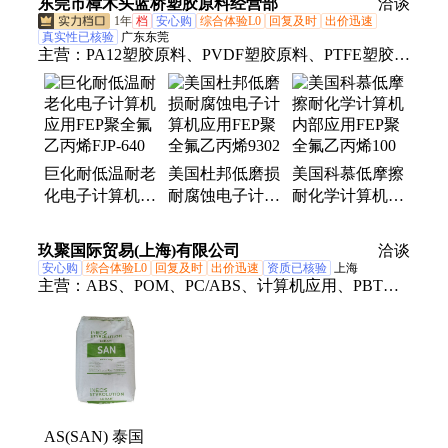
东莞市樟木头蓝桥塑胶原料经营部
机领域应用
洽谈
器计算机应用
1年
档
安心购
综合体验L0
回复及时
出价迅速
真实性已核验
广东东莞
主营：
PA12塑胶原料、PVDF塑胶原料、PTFE塑胶原
料、电子计算机应用FEP、PEEK塑胶原料、PPS塑胶
原料、沙林树脂塑胶原料、EMA塑胶原料、EVA塑胶
原料、PA9T塑胶原料、PLA塑胶原料、PBAT塑胶原
料、可降解塑胶原料、PPSU塑胶原料
巨化耐低温耐老
美国杜邦低磨损
美国科慕低摩擦
化电子计算机应
耐腐蚀电子计算
耐化学计算机内
用FEP聚全氟乙
机应用FEP聚全
部应用FEP聚全
丙烯FJP-640
氟乙丙烯9302
氟乙丙烯100
玖聚国际贸易(上海)有限公司
洽谈
安心购
综合体验L0
回复及时
出价迅速
资质已核验
上海
主营：
ABS、POM、PC/ABS、计算机应用、PBT、
PA66、PEEK、POE、PP、PA6、PC
AS(SAN) 泰国