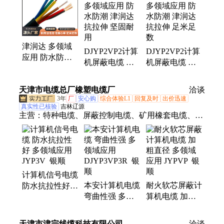
津润达 多领域
DJYP2VP2计算
DJYP2VP2计算
应用 防水防潮
机屏蔽电缆 多
机屏蔽电缆 多
计算机屏蔽电缆
领域应用 防水
领域应用 防水
DJYP2VP2 抗干
防潮 津润达 抗
防潮 津润达 抗
天津市电缆总厂橡塑电缆厂
洽谈
扰
拉伸 坚固耐用
拉伸 足米足数
3年
厂
安心购
综合体验L1
回复及时
出价迅速
真实性已核验
吉林辽源
主营：
特种电缆、屏蔽控制电缆、矿用橡套电缆、计
算机屏蔽电缆、计算机电缆ZR-DJ、阻燃计算机电
缆、多芯计算机线缆、绝缘计算机电缆、计算机信号
电缆、DJYPV计算机电缆、阻燃计算机屏蔽电缆、矿
用通信电缆、矿用控制电缆、光缆、KVVP屏蔽控制
计算机信号电缆
电缆、通信光缆、MY矿用橡套软电缆、矿用阻燃控
本安计算机电缆
耐火软芯屏蔽计
防水抗拉性好
制电缆、铠装控制电缆、矿用阻燃橡套电缆、矿用通
弯曲性强 多领
算机电缆 加粗
多领域应用
讯拉力电缆、煤矿井下矿用电缆、矿用屏蔽控制电
域应用
直径 多领域应
JYP3V 银顺
缆、矿用金属屏蔽橡套电缆、矿用铠装控制电缆
DJYP3VP3R 银
用 JYPVP 银顺
天津市津宗线缆科技有限公司
洽谈