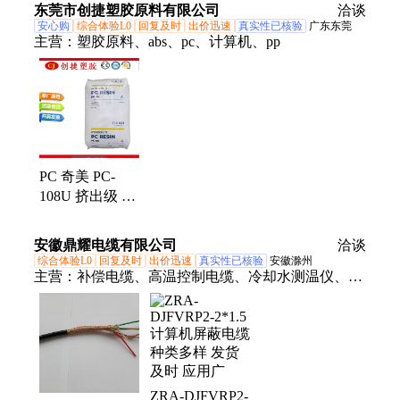
高刚性 玻纤增
东莞市创捷塑胶原料有限公司
热稳定性
洽谈
强
安心购
综合体验L0
回复及时
出价迅速
真实性已核验
广东东莞
主营：
塑胶原料、abs、pc、计算机、pp
PC 奇美 PC-
108U 挤出级 抗
紫外线 热稳定
耐老化 电子计
安徽鼎耀电缆有限公司
洽谈
算机应用
综合体验L0
回复及时
出价迅速
真实性已核验
安徽滁州
主营：
补偿电缆、高温控制电缆、冷却水测温仪、计
算机电缆、阻燃计算机电缆、耐高温计算机屏蔽电
缆、硅橡胶计算机电缆、耐高温计算机电缆、测温电
缆、RTD电缆、振动传感器、一体化温度变送器、硅
橡胶控制电缆、硅橡胶电缆、测温线、一体化三参数
组合探头、摸拟量电缆、振动探头、振动速度传感
ZRA-DJFVRP2-