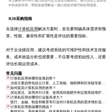
本文解析SFF-8621接口的信号定义及其功能特点，探讨其在工业应用
中的实际作用，帮助读者理解这一接口的技术细节和应用场景。
B2B采购指南
在选择
计算机应用
解决方案时，首先要明确具体需求和预
算。性能、兼容性和扩展性是评估的重要指标。

对于企业级应用，建议考虑系统的可维护性和技术支持服
务。成本效益分析也很重要，不仅要考虑初始投入，还要
评估长期运营成本。
常见问题
问
计算机应用有哪些发展趋势？
当前主要趋势包括云计算、人工智能、物联网和区块链等新技
问
如何提高计算机应用的效率？
术的融合应用，以及向更高效、更智能的方向发展。
优化算法、采用并行计算、使用高性能硬件和定期系统维护都
问
计算机应用在哪些行业最具潜力？
是提高效率的有效方法。
医疗、金融、制造和教育等行业对计算机应用的需求增长迅
问
计算机应用面临哪些挑战？
速，尤其是在智能诊断、风险分析、自动化生产和在线教育等
数据安全、系统兼容性、技术更新快和人才短缺是当前面临的