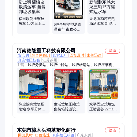
福田欧曼压缩垃
天龙牌25吨纯电
圾车 15方后上料
动洒水车 新能源
6吨全智能型沥青
翻桶垃圾清运车
东风天龙三轴15
洒布车 市政公路
自装卸垃圾集车
方罐式运水车
路面全自动撒布
车 定量喷洒均匀
河南德隆重工科技有限公司
洽谈
安心购
综合体验L1
真实工厂
回复及时
出价迅速
真实性已核验
江苏苏州
主营：
垃圾分类站、垃圾中转站、垃圾转运站、垃圾压缩机、垃
圾压缩箱、小型垃圾压缩设备、垂直式垃圾压缩机、压缩垃圾
站、生活垃圾压缩机、地埋式垃圾压缩设备、地埋式垃圾压缩
机、移动式垃圾压缩箱、压缩式垃圾站设备、垃圾压缩分类处理
设备、水平式垃圾中转站、垃圾处理设备、市政环卫设备、乡镇
垃圾站设备
降尘除臭垃圾压
生活垃圾压缩式
水平固定式垃圾
缩站 水平分体式
集装箱转运设备
压缩设备 22m3垃
垃圾压缩机 垃圾
水平直压压缩工
圾集装箱 垃圾中
压缩集装箱 中转
艺 200t/d
转站设备更新
站
东莞市樟木头鸿基塑化商行
洽谈
回复及时
出价迅速
真实性已核验
广东东莞