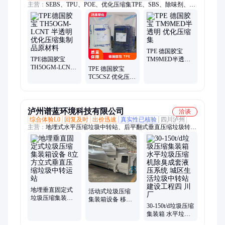
主营：
SEBS、TPU、POE、优化压缩集TPE、SBS、除味剂、石
油树脂
TPE 德国胶宝
TPE德国胶宝
TM9MED半透明
TH5OGM-LCNT
优化压缩集
TPE 德国胶宝
半透明 优化压缩
TC5CSZ 优化压缩
集制品原材料
集 温度稳定性高
泸州谱蓝环境科技有限公司
洽谈
综合体验L0
回复及时
出价迅速
真实性已核验
四川泸州
主营：
地埋式水平压缩垃圾中转站、后平翻式垂直压缩垃圾转运
站、一体式勾臂压缩垃圾箱、四柱三缸四柱垂直压缩垃圾站、无
柱垂直压缩垃圾机、垃圾压缩机、垃圾压缩设备、垃圾压缩装
置、中转压缩箱、垃圾转运站、垃圾处理站、垃圾转运设备
地埋垂直固定式
活动式垃圾压缩
垃圾压缩集装箱
集装箱设备 移动
设备 8立方立式垂
30-150t/d垃圾压缩
19立方生活垃圾
直压缩垃圾中转
集装箱 水平垃圾
压缩箱 城市压缩
运站
压缩机除臭成套
生活垃圾站 【四