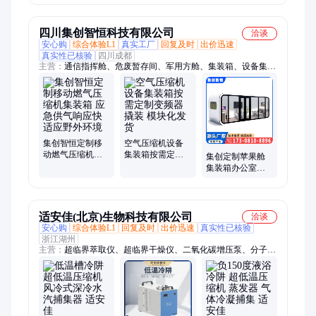
液压系统 城区生
川大厂诚信有保
活垃圾中转站建
障】
设工程四 川厂
四川集创智恒科技有限公司
洽谈
安心购
综合体验L1
真实工厂
回复及时
出价迅速
真实性已核验
四川成都
主营：
通信指挥舱、危废暂存间、军用方舱、集装箱、设备集装
箱、储能集装箱、制氢集装箱、发电机集装箱、防爆集装箱、机
柜间集装箱、方舱集装箱、集装箱设备箱、电力预制舱、一体化
污水处理设备箱、LNG撬装设备箱、SVG预制舱、无人机地面
站、预制舱变电站
集创智恒定制移
空气压缩机设备
动燃气压缩机集
集装箱按需定制
集创定制苹果舱
装箱 应急供气响
变频器撬装 模块
集装箱办公室方
应快 适应野外环
化发货
舱电力预制舱太
境
空舱民宿
适安佳(北京)生物科技有限公司
洽谈
安心购
综合体验L1
回复及时
出价迅速
真实性已核验
浙江湖州
主营：
超临界萃取仪、超临界干燥仪、二氧化碳增压泵、分子蒸
馏仪、冷阱、超临界CO2萃取仪、超临界萃取仪器、小型超临界
萃取装置、二氧化碳干燥仪、超临界干燥设备、超临界二氧化碳
干燥仪、自动临界点干燥仪、二氧化碳气体增压泵、超临界二氧
化碳装置、二氧化碳充装泵、二氧化碳注入泵、加压泵、氟冷
阱、分子蒸馏设备、精馏塔、旋蒸器、旋蒸仪、干燥仪、蒸发