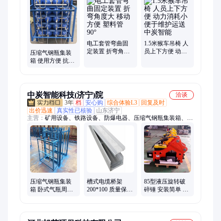
电工套管弯曲固
1.5米猴车吊椅 人
定装置 折弯角度
员上下方便 动力
压缩气钢瓶集装
大 移动方便 塑料
消耗小 便于维护
箱 使用方便 抗拉
管 90°
运送 中炭智能
强度强 结构紧凑
中炭智能科技(济宁)院
洽谈
3年
档
安心购
综合体验L3
回复及时
出价迅速
真实性已核验
山东济宁
主营：
矿用设备、铁路设备、防爆电器、压缩气钢瓶集装箱、仪
器仪表、路面机械、工程机械、智能制造
压缩气钢瓶集装
槽式电缆桥架
85型液压旋转破
箱 卧式气瓶周转
200*100 质量保障
碎锤 安装简单 性
箱 拆装方便 运输
重量轻 安装简单
能稳定 冲击力强
快速
坚固耐用
效率高