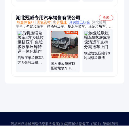
压缩机 低温型
Carlyle Carrier 节
06DR241BCC06C0
能
集装箱压缩机载
体
湖北冠威专用汽车销售有限公司
洽谈
综合体验L1
回复及时
出价迅速
真实性已核验
湖北随州
主营：
勾臂垃圾车、挂桶垃圾车、餐厨垃圾车、压缩垃圾车、蓝
牌压缩垃圾车、侧装压缩垃圾车、8吨压缩垃圾车、压缩式垃圾
车、垃圾压缩式垃圾车、自卸垃圾车、垃圾站、垃圾箱、车厢可
卸式垃圾车、后装自卸垃圾车、密封式垃圾车、5吨勾臂垃圾车
物业垃圾压缩车9
后装压缩垃圾车8
吨城镇垃圾清运
方乡镇垃圾挤压
车支持分期送车
国六排放华神T3
车 集垃圾收集压
上门
压缩垃圾车 10方
碎转运一体化操
集镇生活垃圾密
作
闭运输车
药品医疗器械网络信息服务备案(京)网药械信息备字（2021）第00159号