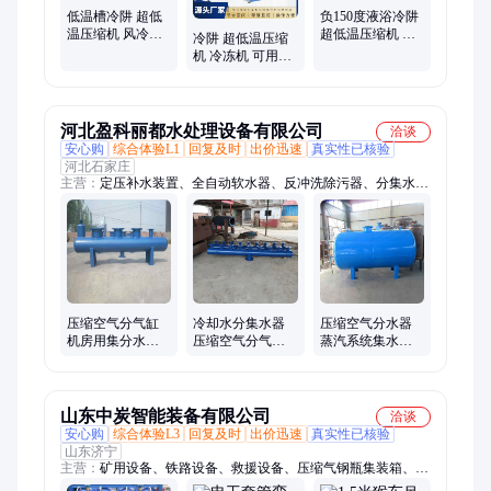
仪、低温冷阱
低温槽冷阱 超低
负150度液浴冷阱
温压缩机 风冷式
超低温压缩机 蒸
冷阱 超低温压缩
深冷水汽捕集器
发器 气体冷凝捕
机 冷冻机 可用于
适安佳
集 适安佳
冷凝和捕集有害
气体 适安佳
河北盈科丽都水处理设备有限公司
洽谈
安心购
综合体验L1
回复及时
出价迅速
真实性已核验
河北石家庄
主营：
定压补水装置、全自动软水器、反冲洗除污器、分集水
器、隔膜气压罐、真空脱气机、冷凝水回收装置、全程水处理
器、旁流水处理器、旋流除砂器、篮式过滤器、扩容除污器、排
污降温罐、自动加药装置、立式直通除污器、自清洗过滤器、自
动定压真空脱气机组、高频电子水处理器、螺旋排气除污器、真
空引水罐、物化全程水处理器、电化学水处理器、变频恒压供水
设备、无负压稳流罐
压缩空气分气缸
冷却水分集水器
压缩空气分水器
机房用集分水器
压缩空气分气缸
蒸汽系统集水器
一进二出集水器
热水系统集分水
压力容器分气缸
器
YDFJ-600
山东中炭智能装备有限公司
洽谈
安心购
综合体验L3
回复及时
出价迅速
真实性已核验
山东济宁
主营：
矿用设备、铁路设备、救援设备、压缩气钢瓶集装箱、防
爆电器、仪器仪表、路面机械、工程机械、智能制造