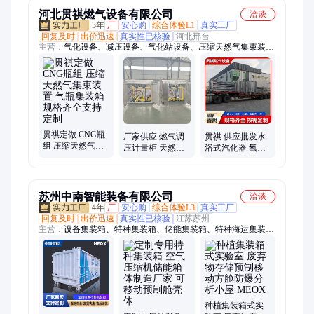
河北贯祺燃气设备有限公司
洽谈
3年
厂
安心购
综合体验L1
真实工厂
回复及时
出价迅速
真实性已核验
河北邢台
主营：
气化设备、减压设备、气化站设备、压缩天然气集束装
置、汽化调压撬、燃气调压箱、汽化站设备、燃气调压柜、燃气
调压撬、减压计量设备、天然气调压装置、燃气调压计量柜、
cng减压撬、CNG储气瓶组、CNG天然气减压撬、LNG汽化站、
LPG汽化器、二氧化碳配比柜、空温式汽化器、天然气气化站、
LNG气化设备、天然气减压装置、天然气调压计量撬、CNG减
压设备、调压箱
贯祺定做 CNG瓶
厂家供应 燃气调
贯祺 供应批发水
组 压缩天然气集
压计量柜 天然气
浴式汽化器 氧氮
束装置 气瓶集装
调压设备 调压装
氩气化器 天然气
箱 规格齐全支持
置 含监检报告可
散冷设备
定制
验收
苏州中南智能装备有限公司
洽谈
4年
厂
安心购
综合体验L3
真实工厂
回复及时
出价迅速
真实性已核验
江苏苏州
主营：
设备集装箱、特种集装箱、储能集装箱、特种海运集装
箱、发电设备集装箱、危废集装箱、污水处理集装箱、数据中心
集装箱、集装箱实验室方舱、光伏集装箱、定做集装箱、模块化
集装箱、定制集装箱、锅炉设备集装箱、预制舱、高端住人房箱
种植集装箱式实