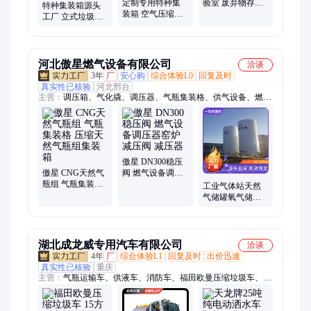
定制专用特种集
验室 废弃物存储
特种集装箱源头
装箱 空气压缩机
预制移动方舱防
工厂 立式垃圾压
储能箱体制造厂
爆分析小屋
缩设备箱 移动垃
家 可移动预制舱
MEOX
圾转运站 环保
壳体
MEOX
河北傲星燃气设备有限公司
洽谈
3年
厂
安心购
综合体验L0
回复及时
真实性已核验
河北邢台
主营：
调压箱、气化撬、调压器、气瓶集装格、供气设备、燃气
减压撬、燃气减压阀、空温式汽化器
傲星 DN300稳压
傲星 CNG天然气
阀 燃气设备调压
瓶组 气瓶集装格
器窑炉减压阀 减
工业气体站天然
压缩天然气瓶组
压器
气储罐氧气储存
集装箱
傲星燃气设备生
产
湖北成龙威专用汽车有限公司
洽谈
4年
厂
综合体验L1
回复及时
出价迅速
真实性已核验
重庆
主营：
气瓶运输车、供液车、消防车、福田欧曼压缩垃圾车、飞
机加油车、罐式车、沥青洒布车、防撞车、除雪设备、应急保障
车、油罐车、环卫车