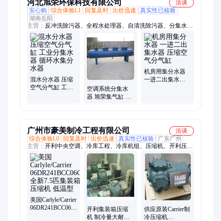
河北旭荣环保科技有限公司
洽谈
安心购
综合体验L1
回复及时
出价迅速
真实性已核验
湖南岳阳
主营：
反冲洗除污器、全程水处理器、自清洗除污器、分集水
器、定压补水装置、智能阻垢机、旋流除砂器、旋流除污器、电
子除垢仪、篮式过滤器、立式直通除污器、卧式角通除污器、定
压补水机组、隔膜气压罐、真空引水罐、供水压力罐、旁流水处
理器、全自动加药装置、真空脱气机、自清洗过滤器、硅磷晶
罐、混水罐、综合水处理器、全自动软水器、螺旋除污器
机房用集分水器
混水分水器 压缩
一进二出集水器
空气分气缸 工业
压缩空气分气缸
空调系统分集水
分集水器 循环水
器 旭荣集气缸 压
集分水器
缩空气分气缸参
数
广州市豪美制冷工程有限公司
洽谈
综合体验L0
回复及时
出价迅速
真实性已核验
广东广州
主营：
开利中央空调、冷库工程、冷库机组、压缩机、开利压缩
机、Carlyle压缩机、比泽尔压缩机、空调螺杆压缩机、制冷螺杆
压缩机、比泽尔风冷压缩机组、比泽尔螺杆压缩机组、开利螺杆
压缩机组、船用空调压缩机、螺杆式压缩机、半封闭式活塞压缩
机、活塞压缩机、进口压缩机、集装箱压缩机、美国开利压缩
机、螺杆式空齐压缩机、Carrier空调压、Carlyle开利、活塞式制
冷机组、制冷机组、空调制冷设备
美国Carlyle/Carrier
06DR241BCC06C0
开利集装箱压缩
供应原装Carrier制
全新7.5匹集装箱
机 制冷量大耐用
冷压缩机