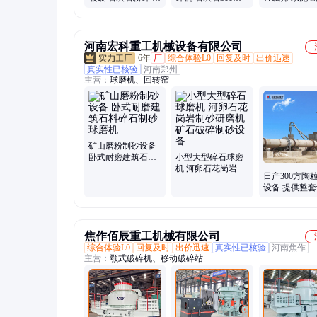
卵石制砂 反击破 通
时产粉碎制砂 VSI
料 建材人工制
用矿山机器
制砂机
河南宏科重工机械设备有限公司
6年
厂
综合体验L0
回复及时
出价迅速
真实性已核验
河南郑州
主营：
球磨机、回转窑
矿山磨粉制砂设备
卧式耐磨建筑石料
小型大型碎石球磨
碎石制砂球磨机
机 河卵石花岗岩制
日产300方陶
砂研磨机 矿石破碎
设备 提供整
制砂设备
可来料做实验
焦作佰辰重工机械有限公司
综合体验L0
回复及时
出价迅速
真实性已核验
河南焦作
主营：
颚式破碎机、移动破碎站