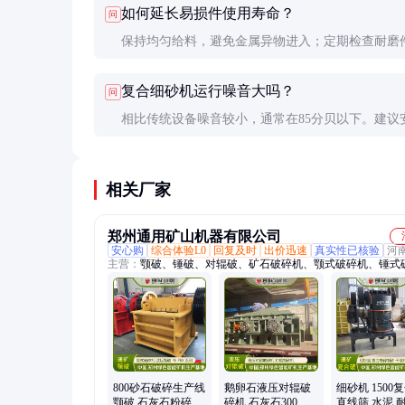
如何延长易损件使用寿命？
问
一冲击破碎，砂子针片状含量高。
保持均匀给料，避免金属异物进入；定期检查耐磨
情况；选择合适的线速度（建议控制在55-75m/s）
复合细砂机运行噪音大吗？
问
相比传统设备噪音较小，通常在85分贝以下。建议
封闭厂房内，并采取隔音措施，以满足环保要求。
相关厂家
郑州通用矿山机器有限公司
安心购
综合体验L0
回复及时
出价迅速
真实性已核验
河
主营：
颚破、锤破、对辊破、矿石破碎机、颚式破碎机、锤式
机、反击式破碎机、对辊破碎机、齿辊破碎机、制砂机、移动
机、液压圆锥破碎机、反击破、圆锥破、石子破碎生产线、破
生产线
800砂石破碎生产线
鹅卵石液压对辊破
细砂机 1500
颚破 石灰石粉碎 鹅
碎机 石灰石300吨
直线筛 水泥 