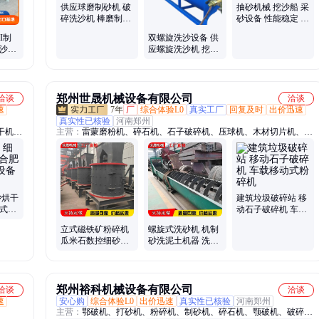
供应球磨制砂机 破
抽砂机械 挖沙船 采
碎洗沙机 棒磨制沙
砂设备 性能稳定 应
机 破碎机 鑫恒制造
用广泛 鑫恒
I制
双螺旋洗沙设备 供
制沙设
应螺旋洗沙机 挖斗
型优异
提升机 鑫恒制造
郑州世晟机械设备有限公司
洽谈
洽谈
速
7年
厂
综合体验L0
真实工厂
回复及时
出价迅速
真实性已核验
河南郑州
干机、
主营：
雷蒙磨粉机、碎石机、石子破碎机、压球机、木材切片机、移
动式破碎机、木材粉碎机、石料生产线、移动式破碎站
砂烘干
建筑垃圾破碎站 移
转式干
动石子破碎机 车载
全
移动式粉碎机
立式磁铁矿粉碎机
螺旋式洗砂机 机制
瓜米石数控细砂机
砂洗泥土机器 洗沙
褐铁矿1000型复合
机设备 石子清洗机
破
郑州裕科机械设备有限公司
洽谈
洽谈
速
安心购
综合体验L0
出价迅速
真实性已核验
河南郑州
主营：
鄂破机、打砂机、粉碎机、制砂机、碎石机、颚破机、破碎