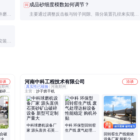
成品砂细度模数如何调节？
问
塞。
件磨损
主要通过调整反击板与转子间隙、筛分装置孔径来实现。
。
间隙越小、筛孔越小，成品砂越细。建议控制在2.3-2.8之
间。
安装在
河南中科工程技术有限公司
洽谈
洽谈
南郑州
真实性已核验
河南郑州
破碎
主营：
沙子烘干机
破碎
碎制砂
中科球磨机设备厂
中科 环保型回转窑
家 源头直供 石英砂
生产线 废气处理达
复合破
回转窑生产线煅烧
矿山破碎设备 新型
标设备 性能稳定 购
耐火材
设备厂家 能耗少运