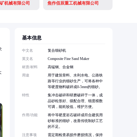
矿机械有限公司
焦作佰辰重工机械有限公司
基本信息
术
中文名
复合细砂机
英文名
Composite Fine Sand Maker
材质/材料
高锰钢、合金钢
大
用途
用于建筑骨料、水利水电、公路铁
路等行业的细砂生产，可将各种中
等硬度物料破碎成0-5mm的细砂。
特性
集冲击破碎和研磨破碎于一体，成
品砂粒形好、级配合理、细度模数
可调，能耗较低，维护方便。
作用/功能
将中等硬度岩石破碎成符合建筑用
砂标准的细砂，改善传统制砂工艺
的不足。
注意事项
需定期检查易损件磨损情况，保持