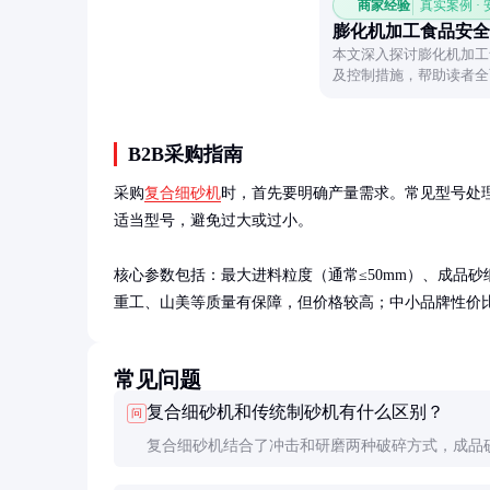
商家经验
真实案例 ·
膨化机加工食品安全
本文深入探讨膨化机加工
及控制措施，帮助读者全
B2B采购指南
采购
复合细砂机
时，首先要明确产量需求。常见型号处理能力
适当型号，避免过大或过小。

核心参数包括：最大进料粒度（通常≤50mm）、成品砂
重工、山美等质量有保障，但价格较高；中小品牌性价
常见问题
复合细砂机和传统制砂机有什么区别？
问
复合细砂机结合了冲击和研磨两种破碎方式，成品
更好，级配更合理，细度模数更稳定。传统制砂机