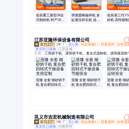
佰辰重工新型冲击
弹簧圆锥破碎机 多
佰辰第三代VS
式制砂机 时产500
缸液压碎石机 选矿
砂机 高性能
吨石头制沙机成套
生产线 粗碎细破 铁
备 产量高 粒
设备 厂家直 销
矿石粉碎设备
江苏亚隆环保设备有限公司
3年
厂
安心购
综合体验L1
回复及时
出价迅
真实性已核验
江苏盐城
主营：
三筒烘干机、滚筒烘干机、复合式选粉机、滚筒煤泥烘
烘干设备、布袋除尘器
亚隆 全套 细砂烘干
亚隆 全套 细砂烘干
亚隆 全套 细
机 复合肥回转式干
机 复合肥回转式干
机 复合肥回
燥设备 支持定制
燥设备 节能安全
燥设备 运转安
巩义市吉宏机械制造有限公司
5年
厂
安心购
综合体验L1
回复及时
出价迅
真实性已核验
河南郑州