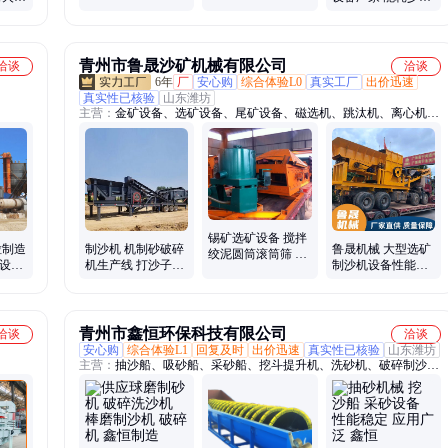
可定制 产量大
机补贴
砂
行成本低 可定制
青州市鲁晟沙矿机械有限公司
洽谈
洽谈
6年
厂
安心购
综合体验L0
真实工厂
出价迅速
真实性已核验
山东潍坊
主营：
金矿设备、选矿设备、尾矿设备、磁选机、跳汰机、离心机、
洗沙机、制砂机、破碎机、球磨机、鼓动溜槽、蠕动溜槽、挖沙船
锡矿选矿设备 搅拌
粒制造
制沙机 机制砂破碎
鲁晟机械 大型选矿
绞泥圆筒滚筒筛 移
套设备
机生产线 打沙子的
制沙机设备性能稳
动式选矿机器厂
碎石机设备
定 移动制砂机订购
LS-28
青州市鑫恒环保科技有限公司
洽谈
洽谈
安心购
综合体验L1
回复及时
出价迅速
真实性已核验
山东潍坊
主营：
抽沙船、吸砂船、采砂船、挖斗提升机、洗砂机、破碎制沙
机、细沙回收机、挖斗洗沙机、球磨制砂机、轮式洗沙机、筛沙机、
洗沙机、筛砂机、螺旋洗沙机、抽沙机、挖沙船、挖泥船、抽砂船、
运沙船、清淤船、吸沙船、脱水筛、淘金船、割边船、挖沙斗