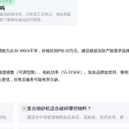
 安全可信
吗
食品的安全性，分析其工艺特点、潜在风险
面了解膨化食品的可靠性。
从30-300t/h不等，价格区间约8-50万元。建议根据实际产能需求选
细度模数（可调范围）、电机功率（55-315kW）。知名品牌如世邦、黎明
比更优，但售后服务可能有所欠缺。
复合细砂机适合破碎哪些物料？
问
砂粒形
最适合中等硬度物料如石灰石、花岗岩、玄武岩等。硬度
多为单
太高的物料会加速耐磨件磨损，太软的物料则容易造成堵