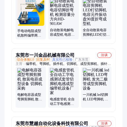
打药喷雾机、传感器、电磁阀、保护器、电动脚手架、装载机电
子秤、砌筑升降平台、光伏板升降机、内撑吊具、混凝土振动
棒、打标机、裁剪机、研磨机、压铆机、小型装载机、洗消剂、
防爆风机
自动散装电解电
全自动散装电容
手电动电阻成型
容成型机 电容切
剪脚机LED灯切脚
机散料编带两用
脚折弯机 检测容
机电容元件振动
二极管整脚机电
量分方向HD-
盘90度折弯成型
容切脚机F立式U
901AW
机
卧式
东莞市一川金品机械有限公司
洽谈
综合体验L0
回复及时
真实性已核验
广东东莞
主营：
编带机、弯脚机、插件机、切脚机、成型剪脚机、插针
机、线束设备
电解电容器成型
一川机械 led切脚
弯脚剪脚机 散装
电感套管机 全自
机 LED弯脚机 发
电容成型设备 切
动工字电感测试
光二极管成型剪
脚机采购
套管切脚机电感
脚机设备
成型编带机设备
厂家
东莞市慧越自动化设备科技有限公司
洽谈