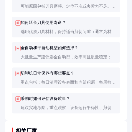
可能原因包括刀具磨损、定位不准或夹紧力不足。建
议先检查刀具状态，调整定位传感器，必要时增加夹
紧力。定期维护是预防此类问题的关键。
如何延长刀具使用寿命？
问
选用优质刀具材料，保持适当剪切间隙（通常为材料
厚度的5-8%），避免剪切过硬材料。定期清理刀模间
隙中的金属屑，使用专用润滑剂减少摩擦。
全自动和半自动机型如何选择？
问
大批量生产建议选全自动型，效率高且质量稳定；小
批量多品种适合半自动型，灵活性好且投资成本低。
需综合考虑产量、预算和人力成本。
切脚机日常保养有哪些要点？
问
重点包括：每日清理设备表面和内部积屑；每周检查
导轨润滑情况；每月全面检查电气系统；每季度更换
或修磨刀具。建立保养记录便于追踪设备状态。
采购时如何评估设备质量？
问
建议实地考察，重点观察：设备运行平稳性、剪切断
面质量、噪音水平、操作便捷性。可要求供应商提供
第三方检测报告，并考察同类用户的使用反馈。
相关厂家