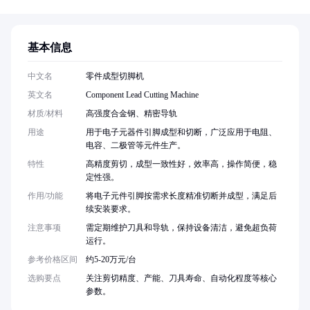
基本信息
中文名
零件成型切脚机
英文名
Component Lead Cutting Machine
材质/材料
高强度合金钢、精密导轨
用途
用于电子元器件引脚成型和切断，广泛应用于电阻、
电容、二极管等元件生产。
特性
高精度剪切，成型一致性好，效率高，操作简便，稳
定性强。
作用/功能
将电子元件引脚按需求长度精准切断并成型，满足后
续安装要求。
注意事项
需定期维护刀具和导轨，保持设备清洁，避免超负荷
运行。
参考价格区间
约5-20万元/台
选购要点
关注剪切精度、产能、刀具寿命、自动化程度等核心
参数。