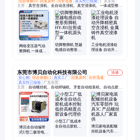
综合体验L0
回复及时
出价迅速
真实性已核验
广东东莞
主营：
真空含浸机、全自动含浸机、真空浸漆机、一体成型整脚
机、变压器浸漆机、马达定子浸漆机、电感线圈浸漆机、浸漆烘
干设备、充电器包膜机、USB壳包膜机、自动贴膜机、自动包胶
机、变压器包胶机、CNC绕线机、单轴绕线机、变压器绕线机、
磁环绕线机、变压器套管机、绕线套管机、自动焊锡机、变压器
焊锡机、自动整脚机、变压器整脚机、磁环电感整脚机、红外线
隧道炉、隧道炉烘干线
切脚整脚机 慧越
工业电机浸漆处
网络变压器气动
电感自动整形剪
理设备 自动升降
整脚机 一体成型
脚机 HY-J01拉剪
精密真空含浸机
整脚剪脚机 五金
成型一体机源头
金属铸件真空浸
电子整形切脚机
厂家
漆机
东莞市博贝自动化科技有限公司
洽谈
安心购
综合体验L1
真实工厂
回复及时
出价迅速
真实性已核验
广东东莞
主营：
自动螺丝机、自动焊锡机、牙套自动组装机、自动点胶
机、自动剪脚机、HOD 导电布压焊机
小型工厂低成本
全自动点胶机成
博贝家电装配螺
博贝全自动编带
本控制低价高精
丝机设备汽车零
式U型二极管电阻
度点胶设备代理
部件 玩具3C 产品
成型机 K型切脚