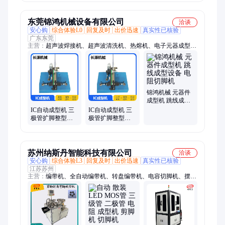
价
螺丝机器人厂家
成型机厂家直供
直供
境外
东莞锦鸿机械设备有限公司
洽谈
安心购
综合体验L0
回复及时
出价迅速
真实性已核验
广东东莞
主营：
超声波焊接机、超声波清洗机、热熔机、电子元器成型
机、热压机、高周波吸塑机、产品水口分离机、超声波伺服机、
过滤网焊接设备、无纺布超音波熔接机、塑胶外壳塑焊机、超声
波塑料塑焊机、高周波同步溶切机、数字化型超声波焊接机、全
自动塑料焊接设备、自动化超声波焊接机、pp超音波塑焊机、金
属焊接机、超声波水口自动分离机、高周波机、自动焊接机、超
锦鸿机械 元器件
声波金属焊接机、塑料焊接机、超声波线速焊接机、仪表台热溶
成型机 跳线成型
设备 电阻切脚机
柳接机
IC自动成型机 三
IC自动成型机 三
极管扩脚整型设
极管扩脚整型设
备 元件成型切脚
备 元件成型切脚
机
机
苏州纳斯丹智能科技有限公司
洽谈
安心购
综合体验L3
回复及时
出价迅速
真实性已核验
江苏苏州
主营：
编带机、全自动编带机、转盘编带机、电容切脚机、摆臂
编带机、柔性编带机、载带包装机、半自动编带机、贴片编带
机、半导体编带机、五金件编带机、IC编带机、SMT编带机、
SMD编带机、镍片编带机、螺母编带机、弹片编带机、芯片编
带机、编带包装机、检测编带机、O型圈组装机、密封圈组装机