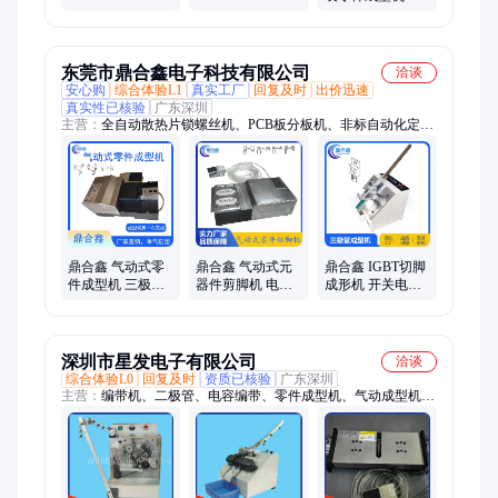
务
脚机 直立式零件
迅 直立式元件直
切脚
脚 长短脚 折弯 切
剪脚
东莞市鼎合鑫电子科技有限公司
洽谈
安心购
综合体验L1
真实工厂
回复及时
出价迅速
真实性已核验
广东深圳
主营：
全自动散热片锁螺丝机、PCB板分板机、非标自动化定
制、电子元件成型剪脚机、电容LED成型剪脚机、电阻二极管成
型剪脚机、三极管晶体成型剪脚机、电阻保险管套管成型机、各
类螺丝螺母等紧固件定制
鼎合鑫 气动式零
鼎合鑫 气动式元
鼎合鑫 IGBT切脚
件成型机 三极管
器件剪脚机 电容
成形机 开关电源
MOS管 桥堆 LED
电感 三极管 桥堆
元器件 管装 三极
电容元件 切脚 折
切脚机 零件成型
管晶体管成型机
弯机
机
深圳市星发电子有限公司
洽谈
综合体验L0
回复及时
资质已核验
广东深圳
主营：
编带机、二极管、电容编带、零件成型机、气动成型机、
可控硅成型机、保险丝成型机、电容切剪机、热熔胶点胶机、防
静电周转车