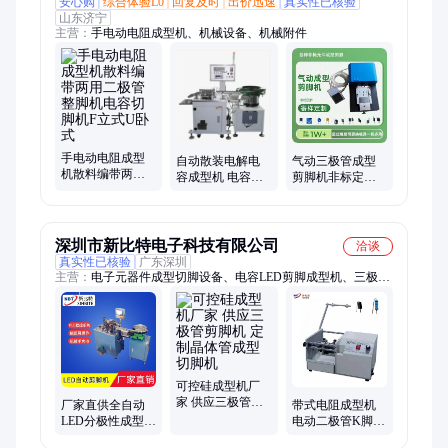
安心购
综合体验L0
回复及时
出价迅速
真实性已核验
山东济宁
主营：
手电动电阻成型机、机械设备、机械附件
手电动电阻成型
自动散装电解电
气动三极管成型
机散料编带两用
容成型机 电容切
剪脚机非标定制
二极管整脚机电
脚折弯机 检测容
散装电容元件L型
容切脚机F立式U
量分方向HD-
打k弯脚机切脚机
卧式
901AW
深圳市新比特电子科技有限公司
洽谈
真实性已核验
广东深圳
主营：
电子元器件成型切脚设备、电容LED剪脚成型机、三极管
成型机、PCB分板机、非标自动化设备
可控硅成型机厂
家 供应三极管剪
厂家直供全自动
带式电阻成型机
脚机 定制晶体管
LED分极性成型切
电动二极管K脚机
成型切脚机
脚机 散装电容 径
三极管切脚机F型