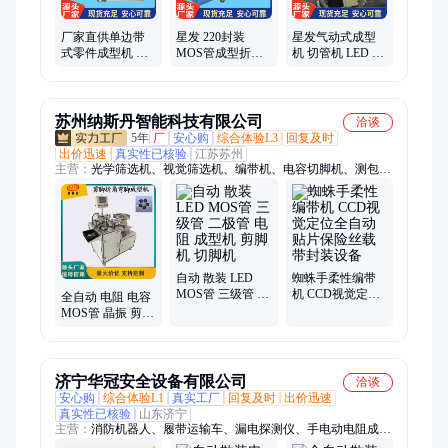
厂家直供单边带
星发 220封装
星发气动式成型
式零件成型机 电
MOS管成型折弯
机 切管机 LED 电
容 LED切脚弯脚
切脚机 三极管代
容K脚折弯 小批
机 手摇机
加工92封装
量加工设备
苏州纳斯丹智能科技有限公司
洽谈
5年
厂
安心购
综合体验L3
回复及时
出价迅速
真实性已核验
江苏苏州
主营：
光学筛选机、视觉筛选机、编带机、电容切脚机、测包
机、编带检查机、托盘编带机、半自动编带机、半自动检测编带
机、摆臂编带机、转盘转塔编带机、料管编带机、载带烧录机、
卧式插件机、测试分选机、筛选机、视觉检测设备、测编一体
机、编带机厂家、半自动O型圈组装机、半自动密封圈组装机
自动 散装 LED
蜘蛛手柔性编带
MOS管 三级管 二
机 CCD视觉定位
全自动 电阻 电容
极管 电阻 成型机
全自动贴片保险
MOS管 晶振 剪脚
剪脚机 切脚机
丝载带封装设备
弯脚 折角 成型机
切角机
济宁华冠安全设备有限公司
洽谈
安心购
综合体验L1
真实工厂
回复及时
出价迅速
真实性已核验
山东济宁
主营：
消防机器人、履带运输车、漏电探测仪、手电动电阻成型
机、巡检机器人、消防箱、消防服、破拆工具组、干粉灭火器、