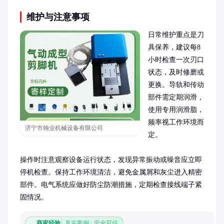
维护与注意事项
日常维护重点是刀
具保养，建议每8
小时检查一次刃口
状态，及时修磨或
更换。导轨和传动
部件需定期润滑，
使用专用润滑脂，
频率视工作环境而
济宁市翰业机械设备有限公司
定。

操作时注意观察设备运行状态，发现异常振动或噪音应立即
停机检查。保持工作环境清洁，避免金属屑和灰尘进入精密
部件。电气系统应做好防尘防潮措施，定期检查接线端子紧
固情况。
商家经验
真实案例 · 安全可信