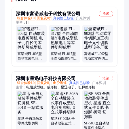
深圳市富诺威电子科技有限公司
洽谈
综合体验L0
回复及时
真实性已核验
广东深圳
主营：
[]
富诺威FL-803型
富诺威 FL-817型
富诺威FL-902型
自动散装电容剪
全自动散装Y电容
气动式零件切脚
脚机 电子元件径
成型机 热敏电阻
加工机| 电子元件
向零件切脚成型
等零件切脚成型
切脚成型设备厂
机
家
深圳市星迅电子科技有限公司
洽谈
综合体验L0
回复及时
出价迅速
真实性已核验
广东深圳
主营：
电阻成型机、成形机、星迅电子、切脚整形机
星迅 全自动散装
星迅SF-508A 全
零件成型切脚机
自动散装立式零
SF-580 全自动散
SF-501B 一站式服
件成型机 电容剪
装零件成型机 星