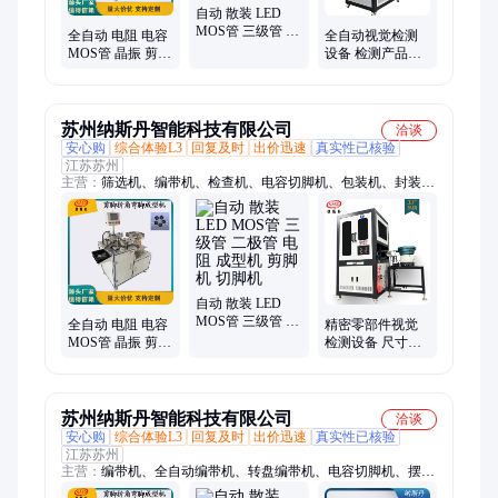
自动 散装 LED
MOS管 三级管 二
全自动 电阻 电容
全自动视觉检测
极管 电阻 成型机
MOS管 晶振 剪脚
设备 检测产品尺
剪脚机 切脚机
弯脚 折角 成型机
寸外观 CCD光学
切角机
分选
苏州纳斯丹智能科技有限公司
洽谈
安心购
综合体验L3
回复及时
出价迅速
真实性已核验
江苏苏州
主营：
筛选机、编带机、检查机、电容切脚机、包装机、封装
机、检测机、电子元件、工装夹具、轻触开关、检测设备、载带
包装、测编一体机、电子元器件、裁切组装设备、工业相机支
架、旋转编码开关、密封圈组装机、密封圈装配机、外观尺寸检
测、全自动编带设备、光学影像分拣机
自动 散装 LED
MOS管 三级管 二
全自动 电阻 电容
精密零部件视觉
极管 电阻 成型机
MOS管 晶振 剪脚
检测设备 尺寸及
剪脚机 切脚机
弯脚 折角 成型机
表面凹陷检测
切角机
CCD光学筛选机
苏州纳斯丹智能科技有限公司
洽谈
安心购
综合体验L3
回复及时
出价迅速
真实性已核验
江苏苏州
主营：
编带机、全自动编带机、转盘编带机、电容切脚机、摆臂
编带机、柔性编带机、载带包装机、半自动编带机、贴片编带