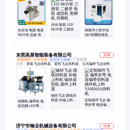
机、半导体编带机、五金件编带机、泡棉编带机、IC编带机、
Smt编带机、SMD编带机、镍片编带机、螺母编带机、弹片编带
机、芯片编带机、编带包装机、检测编带机、O型圈组装机、密
封圈组装机
自动 散装 LED
MOS管 三级管 二
全自动 电阻 电容
纳斯丹小型半自
极管 电阻 成型机
MOS管 晶振 剪脚
动O型圈组装机
剪脚机 切脚机
弯脚 折角 成型机
生产线配套装配
切角机
设备
东莞高展智能装备有限公司
洽谈
回复及时
出价迅速
真实性已核验
广东东莞
主营：
管装飞达供料器、柔性飞达供料器、立式编带飞达供料
器、成型机切脚机、卧式编带飞达供料器、锡丝飞达供料器、跳
线飞达供料器、卷带飞达供料器、标签飞达供料器、插件机、插
件供料器、贴片机供料器、贴片机配件、吸嘴夹爪、铝盘子精密
振动盘、码垛机器人、插件机飞达、异形插件机上料、JUKI插
件机飞达、松下贴片机飞达、国产插件机飞达、进口插件机飞达
锡丝飞达 跳线供
料器 补锡上料机
定制插件飞达 编
切脚机 编带机 电
锡块成型机 插件
带折弯 电容编带
容切脚 LED弯脚
上料器
供料器 插件机上
MOS管成型机 Y
料 YAMAHA供料
电容打K 编带扩
机
脚飞达
济宁市翰业机械设备有限公司
洽谈