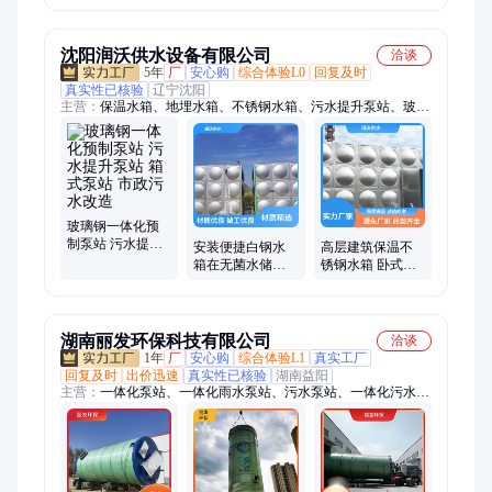
设备 地埋式预制
提升泵 雨水收集
城市废污水管网
泵站
系统
改造
沈阳润沃供水设备有限公司
洽谈
5年
厂
安心购
综合体验L0
回复及时
真实性已核验
辽宁沈阳
主营：
保温水箱、地埋水箱、不锈钢水箱、污水提升泵站、玻璃
钢模压水箱、装配式搪瓷水箱、钢板无焊接水箱
玻璃钢一体化预
制泵站 污水提升
安装便捷白钢水
高层建筑保温不
泵站 箱式泵站 市
箱在无菌水储存
锈钢水箱 卧式储
政污水改造
器中润沃供水厂
水箱耐腐蚀加厚
家
大容量支持定制
湖南丽发环保科技有限公司
洽谈
1年
厂
安心购
综合体验L1
真实工厂
回复及时
出价迅速
真实性已核验
湖南益阳
主营：
一体化泵站、一体化雨水泵站、污水泵站、一体化污水提
升泵站、污水提升泵站、玻璃钢泵站、农田灌溉泵房、智能分流
井、不锈钢一体化泵站、HMPP一体化泵站、一体式泵站、智能
截流井、一体化智慧泵房、一体化预制泵站、一体化泵房、柔性
截流装置、液动限流闸门、一体化泵闸、测控一体化闸门、拍门
式冲洗门、玻璃钢一体化泵站、一体化提升泵站、排水泵站、农