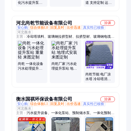
厂家 工业可用 远
化污水提升泵站
道 支持定制 运输
程控制 使用寿命
厂家 排水可用 坚
方便 和勤环保 工
长
固耐用 率较高
地用
河北尚乾节能设备有限公司
洽谈
安心购
综合体验L0
回复及时
出价迅速
真实性已核验
河北衡水
主营：
冷却塔填料、玻璃钢拉挤型材、拉挤型材、玻璃钢电缆桥
架、电缆桥架、玻璃钢冷却塔
尚乾 一体化设备
尚乾厂家 污水处
污水处理提升泵
理提升泵站 地埋
站 重量轻 来图定
式安装 来图定制
尚乾节能 电厂凉
制
水塔 冷却塔消雾
波纹板 耐高温 按
需订购
衡水国祺环保设备有限公司
洽谈
安心购
综合体验L1
回复及时
出价迅速
真实性已核验
河北衡水
主营：
污水提升设备、一体化泵站、预制储水泵、一体化预制泵
站