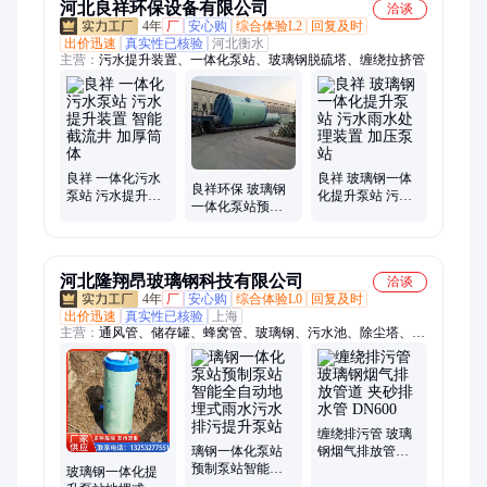
河北良祥环保设备有限公司
洽谈
4年
厂
安心购
综合体验L2
回复及时
出价迅速
真实性已核验
河北衡水
主营：
污水提升装置、一体化泵站、玻璃钢脱硫塔、缠绕拉挤管
良祥 一体化污水
良祥 玻璃钢一体
良祥环保 玻璃钢
泵站 污水提升装
化提升泵站 污水
一体化泵站预制
置 智能截流井 加
雨水处理装置 加
提升污水雨水排
厚筒体
压泵站
放处理厂家定制
河北隆翔昂玻璃钢科技有限公司
洽谈
4年
厂
安心购
综合体验L0
回复及时
出价迅速
真实性已核验
上海
主营：
通风管、储存罐、蜂窝管、玻璃钢、污水池、除尘塔、阳
极管、脱硫塔、净化塔、排污管、除尘器、吸收塔、排水泵、六
棱管、复合管、沉淀池、储水罐、喷淋塔、保温管、碱洗塔、导
电管、脱硝塔、化粪池、除尘排放、管道管件
缠绕排污管 玻璃
璃钢一体化泵站
钢烟气排放管道
预制泵站智能全
夹砂排水管
玻璃钢一体化提
自动地埋式雨水
DN600