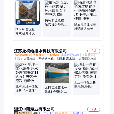
通、高压清洗管道、管道清淤、管道内水泥块清理、紫外线管固
化管道修复
抽污水 全流程一
站式 提升环境质
隔油池清理 长效
量 定期养护防堵
维护建议 生物酶
抽污水 全流程一
塞
环保解堵 不停水
站式 提升环境质
施工便捷 捷丰
量 适配本地管道
情
江苏龙柯给排水科技有限公司
洽谈
综合体验L0
回复及时
出价迅速
真实性已核验
江苏盐城
主营：
抗震水箱、不锈钢水箱、消防抗震水箱、抗震消防水箱、
bdf水箱、bdf式水箱、bdf消防水箱、一体化生活污水处理
地上一体化设备
龙柯 地埋一体化
商用/家用储水优
龙柯 工业废水一
设备 污水处理/提
选 按需定制 免费
体化处理设备 抗
升定制 含设计安
设计
腐蚀设计 循环用
装全流程 包验收
水专用 包安装调
试
浙江中耐泵业有限公司
洽谈
4年
厂
安心购
综合体验L1
真实工厂