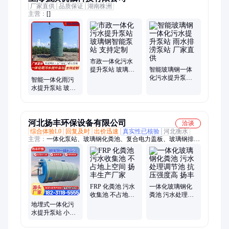
厂家直供
品质保证
湖南株洲
主营：
[]
市政一体化污水
提升泵站 玻璃钢
智能玻璃钢一体
智能泵站 支持定
化污水提升泵站
智能一体化雨污
制
雨水排涝泵站 厂
水提升泵站 玻璃
家直供
钢材质 自动远程
控制 耐腐蚀免维
护
河北扬丰环保设备有限公司
洽谈
综合体验L0
回复及时
出价迅速
真实性已核验
河北衡水
主营：
一体化泵站、玻璃钢化粪池、复合电力盖板、玻璃钢排水
沟、玻璃钢管道、污水池盖板、玻璃钢除雾器、玻璃钢盐酸储
罐、电缆沟盖板
FRP 化粪池 污水
一体化玻璃钢化
收集池 不占地上
粪池 污水处理调
空间 扬丰生产厂
节池 抗压强度高
地埋式一体化污
家
扬丰
水提升泵站 小区
工业废水收集提
升设备