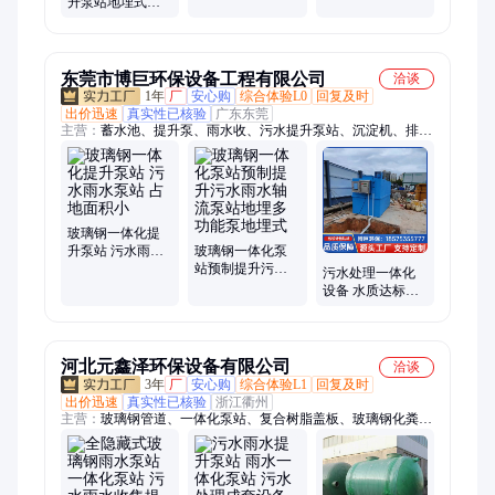
升泵站地埋式全
污水排污提升泵
自动远程污水雨
站
水提升泵预制泵
站
东莞市博巨环保设备工程有限公司
洽谈
1年
厂
安心购
综合体验L0
回复及时
出价迅速
真实性已核验
广东东莞
主营：
蓄水池、提升泵、雨水收、污水提升泵站、沉淀机、排水
泵站、雨水泵站、储水模块、给水泵站、废水收集、组合水池、
预制泵站、蓄水模块、分流泵站、树脂泵站、一体式泵站、自动
化监控、过滤调蓄池、雨水过滤器、玻璃钢泵站、三格化粪池、
组合调蓄池、地埋式泵站、废水处理池、一体化设备、一体化泵
站
玻璃钢一体化提
升泵站 污水雨水
玻璃钢一体化泵
泵站 占地面积小
站预制提升污水
污水处理一体化
雨水轴流泵站地
设备 水质达标排
埋多功能泵地埋
放 处理量大来图
式
定制 博巨
河北元鑫泽环保设备有限公司
洽谈
3年
厂
安心购
综合体验L1
回复及时
出价迅速
真实性已核验
浙江衢州
主营：
玻璃钢管道、一体化泵站、复合树脂盖板、玻璃钢化粪
池、玻璃钢储罐、玻璃钢生物除臭箱、bwfrp电缆管、玻璃钢管
件、玻璃钢水箱、玻璃钢冷却塔