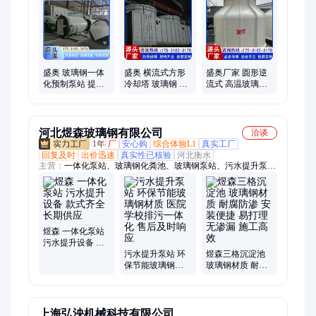
盛奥 玻璃钢一体
盛奥 横流式方形
盛奥厂家 圆形逆
化预制泵站 提升
冷却塔 玻璃钢 空
流式 高温玻璃钢
装置 雨水分流设
调降温设备 使用
散热冷却水塔 空
备 雨水收集 承接
时间长
调降温设备
工程
河北煜森玻璃钢有限公司
洽谈
1年
厂
安心购
综合体验L1
真实工厂
回复及时
出价迅速
真实性已核验
河北衡水
主营：
一体化泵站、玻璃钢化粪池、玻璃钢泵站、污水提升泵
站、雨水提升泵站、缠绕化粪池、一体化预制泵站、灌溉泵站、
泵站一体化、雨水泵站、泵站厂家直供、污水泵站
煜森 一体化泵站
污水提升设备 款
式齐全长期供应
污水提升泵站 环
煜森三格沉淀池
保节能玻璃钢材
玻璃钢材质 耐腐
质 医院学校排污
防渗 安装便捷 易
一体化 售后及时
打理 无渗漏 施工
响应
高效
上海弘泱机械科技有限公司