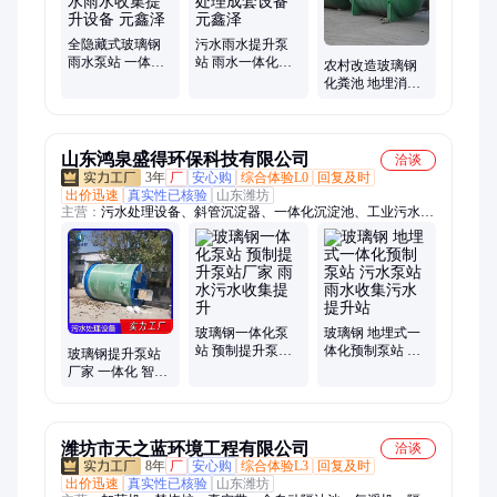
全隐藏式玻璃钢
污水雨水提升泵
雨水泵站 一体化
站 雨水一体化泵
农村改造玻璃钢
泵站 污水雨水收
站 污水处理成套
化粪池 地埋消防
集提升设备 元鑫
设备 元鑫泽
水池 生活污水处
泽
理农村改厕 易安
装
山东鸿泉盛得环保科技有限公司
洽谈
3年
厂
安心购
综合体验L0
回复及时
出价迅速
真实性已核验
山东潍坊
主营：
污水处理设备、斜管沉淀器、一体化沉淀池、工业污水提
升、溶气气浮机、生物转盘一体化、隧道污水处理设备、絮凝沉
淀池、医院污水处理设备、生活污水处理设备、酸洗磷化污水处
理设备、养殖污水处理设备、食品污水处理设备、屠宰污水处理
设备、塑料清洗废水处理设备、瓦楞板一体化污水处理
玻璃钢一体化泵
玻璃钢 地埋式一
站 预制提升泵站
体化预制泵站 污
玻璃钢提升泵站
厂家 雨水污水收
水泵站 雨水收集
厂家 一体化 智能
集提升
污水提升站
控制 工业污水提
升 市政雨污分流
潍坊市天之蓝环境工程有限公司
洽谈
8年
厂
安心购
综合体验L3
回复及时
出价迅速
真实性已核验
山东潍坊