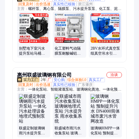
回复及时
出价迅速
真实性已核验
浙江温州
主营：
螺杆泵、离心泵、隔膜泵、污水提升泵泵、化工泵、泥浆
泵、多级离心泵、管道泵、污泥螺杆泵
别墅地下室污水
化工塑料气动隔
2BV水环式真空泵
提升泵站马桶厨
膜泵耐酸碱铝合
组真空吊水引水
房卫生间粉碎排
金QBY-15/25/40压
系统循环水抽气
污全自动污水提
滤机配套泵
抽真空汽水分离
升器
泵
惠州联盛玻璃钢有限公司
洽谈
2年
厂
安心购
综合体验L0
真实工厂
回复及时
出价迅速
真实性已核验
广东肇庆
主营：
一体化泵站、智能灌溉泵站、玻璃钢化粪池、一体化预制
泵站、智能雨污水泵站
联盛定制玻璃钢
联盛城市雨污水
玻璃钢HMPP一体
雨污水提升泵站
收集泵站 玻璃钢
化泵站 预制提升
一体化污水处理
地埋式泵站 污水
污水 DN4000筒体