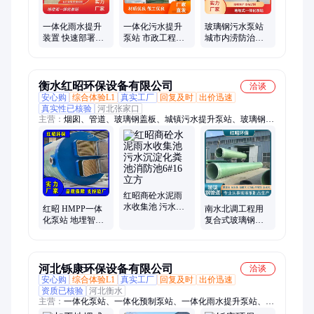
田灌溉一体化泵站、雨污分流装置
一体化雨水提升
一体化污水提升
玻璃钢污水泵站
装置 快速部署应
泵站 市政工程酒
城市内涝防治一
急需 污水提升泵
店生活污水提升
体化泵站 结构紧
站
处理 维护成本低
凑省空间
衡水红昭环保设备有限公司
洽谈
安心购
综合体验L1
真实工厂
回复及时
出价迅速
真实性已核验
河北张家口
主营：
烟囱、管道、玻璃钢盖板、城镇污水提升泵站、玻璃钢除
臭箱、玻璃钢水罐、化粪池、一体化泵站、电缆沟盖板、水箱、
储罐、檩条、拉挤型材、填料、冷却塔、脱硫塔、除雾器、塔器
配件、管件、雨水篦子、格栅、检查井
红昭商砼水泥雨
水收集池 污水沉
红昭 HMPP一体
南水北调工程用
淀化粪池消防池
化泵站 地埋智能
复合式玻璃钢夹
6#16立方
污水提升 雨水污
砂管道强度高现
水提升泵站
货 供应
河北铄康环保设备有限公司
洽谈
安心购
综合体验L1
真实工厂
回复及时
出价迅速
资质已核验
河北衡水
主营：
一体化泵站、一体化预制泵站、一体化雨水提升泵站、污