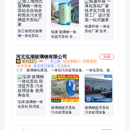
水提升泵站、一体式提升泵站、一体泵站生产厂家、一体化污水
泵站、一体化泵站筒体、一体化泵站筒体厂家、一体式泵站价
格、玻璃钢泵站、玻璃钢一体化提升泵站、一体化玻璃钢预制泵
站、雨水提升泵站
铄康环保 一体化
加工地埋式玻璃
泵站厂家 技术实
铄康 玻璃钢一体
钢一体化泵站全
力强 自营工厂 设
化提升泵站 全自
自动农村雨水污
计安装一站式服
动智能地埋式污
水管网提升泵站
务
水雨水泵站 来图
厂家
定制
河北泓湖玻璃钢有限公司
洽谈
5年
厂
安心购
综合体验L1
回复及时
出价迅速
真实性已核验
河北衡水
主营：
玻璃钢化粪池、一体化污水处理设备、一体化泵站、玻璃
钢污水提升泵站、智能污水提升泵、农村污水提升泵站、玻璃钢
一体化泵站、玻璃钢储罐、一体化预制泵站、玻璃钢一体化预制
泵站、一体化排涝泵站、地埋一体化泵站、大型玻璃钢储罐、玻
璃钢饮用水储罐、立式玻璃钢储罐、玻璃钢盐酸储罐、卧式玻璃
钢储罐、油田用玻璃钢储罐、玻璃钢酸碱储罐
泓湖 玻璃钢一体
化泵站 防涝提升
玻璃钢提升泵站
玻璃钢提升泵站
泵 污水处理设备
污水处理设备 泓
污水处理设备 泓
使用寿命长
湖 地埋式消防抽
湖环保 地埋式消
水泵 支持定制
防抽水泵 使用寿
命长