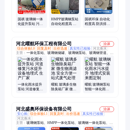
国祺 玻璃钢一体
HMPP玻璃钢泵站
国祺环保 自动化
化提升泵站 污水
自动化程度高 国
程度高 防洪排涝
处理雨水收集设
祺环保 生活污水
欢迎考察订购
备 支持定制
提升装置 安装周
期短
河北曜航环保工程有限公司
洽谈
综合体验L0
回复及时
出价迅速
真实性已核验
河北衡水
主营：
一体化泵站、玻璃钢储罐、玻璃钢泵站、玻璃钢管道、生
物除臭箱
一体化雨水提升
曜航 玻璃多生物
曜航 玻璃钢泵站
泵站 河道修复污
除臭箱厂家 微生
智能一体化雨水
水提升设备地埋
物滴滤池 安全方
污水提升 地埋式
式 生产厂家
便一站式废气处
安装 来图定制
理
河北盛奥环保设备有限公司
洽谈
安心购
综合体验L1
回复及时
出价迅速
真实性已核验
河北衡水
主营：
玻璃钢泵站、HMPP一体化泵站、玻璃钢一体化泵站、玻
璃钢储罐、玻璃钢罐