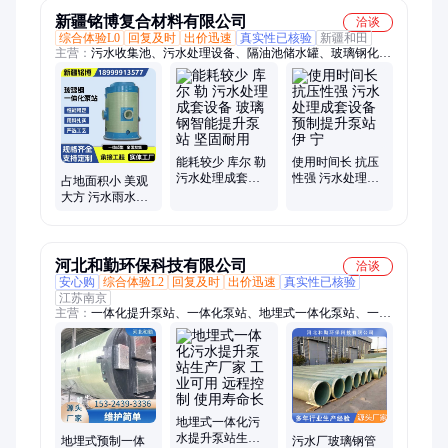
提升
置
新疆铭博复合材料有限公司
洽谈
综合体验L0
回复及时
出价迅速
真实性已核验
新疆和田
主营：
污水收集池、污水处理设备、隔油池储水罐、玻璃钢化粪
池
能耗较少 库尔 勒
使用时间长 抗压
污水处理成套设
性强 污水处理成
占地面积小 美观
备 玻璃钢智能提
套设备 预制提升
大方 污水雨水提
升泵站 坚固耐用
泵站 伊 宁
升装置 雨水污水
提升泵站 奎 屯
河北和勤环保科技有限公司
洽谈
安心购
综合体验L2
回复及时
出价迅速
真实性已核验
江苏南京
主营：
一体化提升泵站、一体化泵站、地埋式一体化泵站、一体
化雨污水提升泵站、一体化污水提升泵站、一体化泵站定制、市
政雨水排一体化泵站、厂区污水一体化泵站、玻璃钢一体化泵
站、一体化预制泵站、一体化雨水泵站、工业园区污水泵站、农
村一体化提升泵站、一体化泵站厂家直销、乡镇污水处理泵站、
农村灌溉一体化泵站
地埋式一体化污
水提升泵站生产
地埋式预制一体
污水厂玻璃钢管