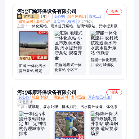
河北汇瀚环保设备有限公司
洽谈
1年
厂
安心购
综合体验L1
真实工厂
回复及时
出价迅速
真实性已核验
河北衡水
主营：
一体化泵站、雨水提升泵站、玻璃钢泵站、污水提升泵
站、一体化污水提升泵站、玻璃钢化粪池、化粪池、波纹化粪
池、玻璃钢水罐、HMPP一体化泵站、地埋式泵站、雨水排涝泵
站、一体化预制泵站、一体化污水泵站、一体化雨水泵站、一体
化截流井、智能一体化泵站、一体化雨水提升泵站、污水预制泵
站、雨水预制泵站、玻璃钢一体化泵站
智能一体化截流
汇瀚 地埋式一体
井 农村城镇改造
汇瀚 一体化污水
化泵站 小区市政
雨水污水废水提
提升泵站 可定制
雨水收集 污水提
升泵站 低噪音
生产 施工简便 运
升排涝泵站 规格
行平稳 占地面积
齐全
小
河北铄康环保设备有限公司
洽谈
安心购
综合体验L1
回复及时
出价迅速
真实性已核验
河北衡水
主营：
玻璃钢、废水处理、排水排污、污水提升设备、体化泵
站、排水收集、预制泵站、提升泵站、污水泵站、提升改造、雨
水污水收集、预制智能泵站、玻璃钢污水池盖板、玻璃钢拱形盖
板、玻璃钢脱硫塔、玻璃钢净化塔