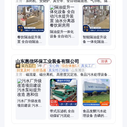
主营：
加药机、焚烧炉、真空带、全自动隔油池、气浮机、隔油
池、过滤器、过滤机、刮泥机、压滤机、实验室、泥浆脱水、洗
沙泥浆、污泥叠螺、滤布滤池、捞取设备、泥浆压干、溶气气
浮、定制雨水、污泥脱水、加药装置、焚烧设备、厨房污水、压
干设备、洗沙污泥、自动隔油
隔油提升一体化
设备 全自动污水
餐饮隔油提升装
智能隔油提升设
提升装置 油水分
置 全自动隔油池
备 一体化隔油设
离器 餐饮厨房用
不锈钢 污水提升
备 全自动污水提
设备 支持定制
升装置 操作简单
山东惠信环保工业装备有限公司
洽谈
5年
厂
安心购
综合体验L3
真实工厂
回复及时
出价迅速
真实性已核验
山东潍坊
主营：
磁混凝、磁分离机、高密度沉淀池、食品污水处理设备、
屠宰污水处理设备、磁絮凝、磁混凝磁分离水处理设备、一体化
污水处理设备、气浮机、污水提标改造工程、生活污水处理设
备、市政污水处理、工业污水处理、高效澄清沉淀池、生物滤
池、反硝化生物滤池、隧道污水处理设备、矿井污水处理设备、
一体化净水设备、除氟污水处理、淡水养殖污水处理、污水除硬
污水厂升级改造
度
项目建设 污水泵
站提升改造 惠和
带式压滤机 全自
食品发酵污水处
信
动煤矿污泥处理
理设备 含磷的污
设备 厂家供应固
水处理厂商 免费
液分离机
指导安装调试