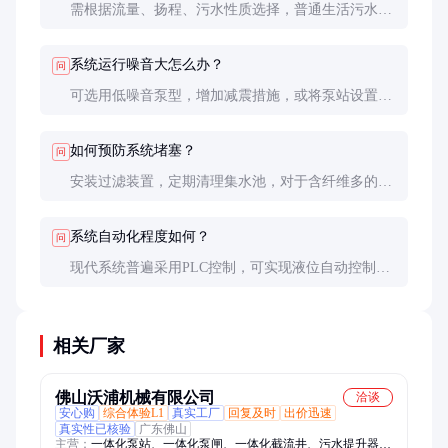
需根据流量、扬程、污水性质选择，普通生活污水可
选铸铁潜水泵，含腐蚀性物质建议不锈钢材质，含固
体杂质多需考虑带粉碎功能。
系统运行噪音大怎么办？
问
可选用低噪音泵型，增加减震措施，或将泵站设置在
隔音室内。定期检查轴承和机械密封也能减少异常噪
音。
如何预防系统堵塞？
问
安装过滤装置，定期清理集水池，对于含纤维多的污
水可考虑配备粉碎机。设计时管道坡度要足够，避免
沉积。
系统自动化程度如何？
问
现代系统普遍采用PLC控制，可实现液位自动控制、
故障报警、远程监控等功能，高级系统还能进行能耗
管理和预测性维护。
相关厂家
佛山沃浦机械有限公司
洽谈
安心购
综合体验L1
真实工厂
回复及时
出价迅速
真实性已核验
广东佛山
主营：
一体化泵站、一体化泵闸、一体化截流井、污水提升器、