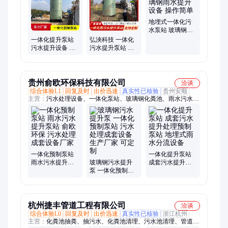
站、一体化泵房、玻璃钢泵站、柔性截流井、灌溉泵房、农田灌
溉泵站、智慧加压泵站、截流井、雨污分流井
地埋式一体化污
水泵站 玻璃钢雨
水提升设备 操作
一体化提升泵站
弘泱科技 一体化
简单
污水提升设备 成
污水提升泵站 智
品预制泵站规格
能预制生产 远程
齐全
控制 玻璃钢材质
贵州俞欧环保科技有限公司
洽谈
综合体验L1
回复及时
出价迅速
真实性已核验
贵州安顺
主营：
污水处理设备、一体化泵站、玻璃钢化粪池、雨水污水提
升泵站、不锈钢水箱
一体化预制泵站
一体化提升泵站
雨水污水提升泵
玻璃钢污水提升
成套污水提升处
站 俞欧环保 污水
泵 一体化预制泵
理预制泵站 地埋
处理成套设备厂
站 污水处理成套
式雨水分流设备
家
设备生产厂家 可
定制
杭州捷丰管道工程有限公司
洽谈
综合体验L0
回复及时
出价迅速
真实性已核验
浙江杭州
主营：
化粪池抽粪、抽污水、化粪池清理、污水池清理、管道疏