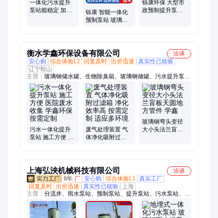
一体化污水提升
铄康环保 大型市
泵站能稳定 加工
政预制提升泵站
铄康 智能一体化
定制结构合理城
玻璃钢材质 适应
预制泵站 玻璃钢
市给排水
复杂场景
材质 地埋式污水
提升设备 来图设
计
衡水学鑫环保设备有限公司
洽谈
安心购
综合体验L2
回复及时
出价迅速
真实性已核验
辽宁鞍山
主营：
玻璃钢储水罐、生物除臭箱、玻璃钢储罐、污水提升泵站
设备、玻璃钢一体化泵站、玻璃钢管道、玻璃钢水箱、玻璃钢脱
硫塔
玻璃钢弯头变径
污水一体化提升
废气处理装置 气
大小头法兰盲板
泵站 施工方便 医
体净化吸附过滤
天圆地方管件 学
院废水收集 学鑫
箱 净化效率高 按
鑫
环保 按需定制
需定制 适应多环
境
上海弘泱机械科技有限公司
洽谈
8年
厂
安心购
综合体验L1
真实工厂
回复及时
出价迅速
真实性已核验
上海
主营：
分流井、雨水泵站、预制泵站、提升泵站、污水泵站、污
水分流、截流井泵站、一体化智能、一体化污水、一体化供水、
一体式泵站、一体化预制、一体化雨水、一体化智慧、一体化泵