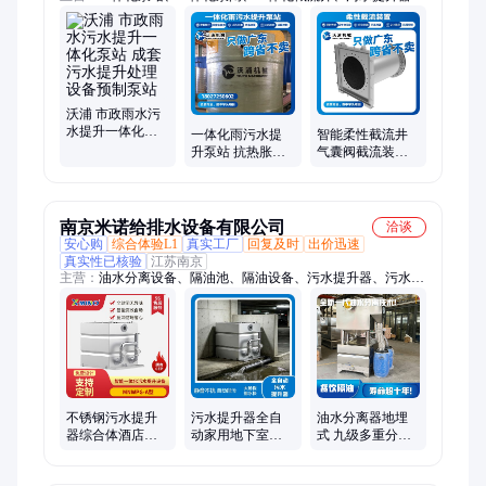
液压堰门、污水处理、智能防倒灌器、调蓄池设备、粉碎性格栅
机、闸门、排涝泵站、一体化供水泵站
沃浦 市政雨水污
水提升一体化泵
一体化雨污水提
智能柔性截流井
站 成套污水提升
升泵站 抗热胀冷
气囊阀截流装置
处理设备预制泵
缩 市政工程雨水
一体化雨污分流
站
污水提升 按需定
井 本地供应
制
南京米诺给排水设备有限公司
洽谈
安心购
综合体验L1
真实工厂
回复及时
出价迅速
真实性已核验
江苏南京
主营：
油水分离设备、隔油池、隔油设备、污水提升器、污水提
升设备、全自动油水分离器、全自动餐饮隔油池、隔油提升设
备、隔油提升一体化设备、油水分离器、餐饮油水分离器、隔油
器、餐饮隔油池、餐饮隔油提升设备、厨房油水分离器、厨房隔
油池、厨房隔油提升设备、不锈钢水箱、消防水箱、消防气压
罐、不锈钢隔油池、地埋式隔油池
不锈钢污水提升
污水提升器全自
油水分离器地埋
器综合体酒店专
动家用地下室别
式 九级多重分离
用地下室卫生间
墅马桶排污泵一
工艺 隔油效果好
排污全自动污水
体化污水提升装
鑫米诺