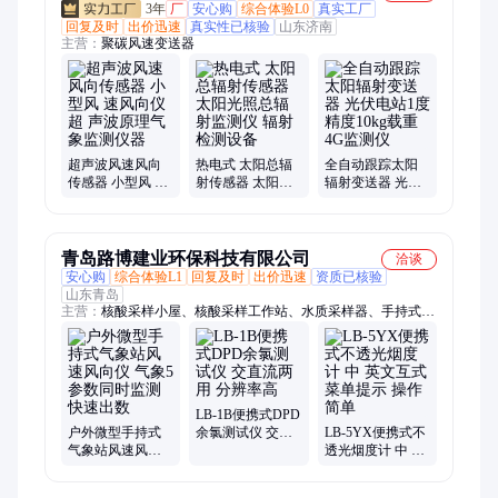
3年
厂
安心购
综合体验L0
真实工厂
回复及时
出价迅速
真实性已核验
山东济南
主营：
聚碳风速变送器
超声波风速风向
热电式 太阳总辐
全自动跟踪太阳
传感器 小型风 速
射传感器 太阳光
辐射变送器 光伏
风向仪 超 声波原
照总辐射监测仪
电站1度精度10kg
理气象监测仪器
辐射检测设备
载重4G监测仪
青岛路博建业环保科技有限公司
洽谈
安心购
综合体验L1
回复及时
出价迅速
资质已核验
山东青岛
主营：
核酸采样小屋、核酸采样工作站、水质采样器、手持式风
速风向仪、大气采样器、气体检测仪、水质检测仪、激光粉尘
仪、恒温恒湿称重系统、便携式自动水质采样器、便携式明渠流
量计、voc气体检测仪、实验室仪器
LB-1B便携式DPD
户外微型手持式
余氯测试仪 交直
LB-5YX便携式不
气象站风速风向
流两用 分辨率高
透光烟度计 中 英
仪 气象5参数同时
文互式菜单提示
监测 快速出数
操作简单