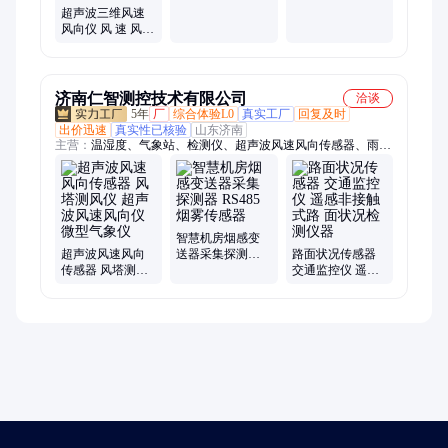
风速仪 万象系
人 机配套设备
超声波三维风速
风向仪 风 速 风
向 监测设备 万象
系
济南仁智测控技术有限公司
洽谈
5年
厂
综合体验L0
真实工厂
回复及时
出价迅速
真实性已核验
山东济南
主营：
温湿度、气象站、检测仪、超声波风速风向传感器、雨量
监测、建大仁科、监控监测、气象监测、情监测仪、智能检测、
扬尘监测仪、噪声扬尘监测
智慧机房烟感变
超声波风速风向
送器采集探测器
路面状况传感器
传感器 风塔测风
RS485烟雾传感器
交通监控仪 遥感
仪 超声 波风速风
非接触式路 面状
向仪 微型气象仪
况检测仪器