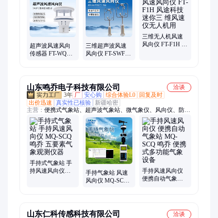
三维无人机风速
风向仪 FT-F1H 风
超声波风速风向
三维超声波风速
途科技 迷你三 维
传感器 FT-WQX2
风向仪 FT-SWF
风速仪无人机用
风途 微型气象仪
风途 三 维风速仪
超声 波风速风向
仪
山东鸣乔电子科技有限公司
洽谈
3年
厂
安心购
综合体验L0
回复及时
出价迅速
真实性已核验
新疆哈密
主营：
便携式气象站、超声波气象站、微气象仪、风向仪、防爆
气象站、自动气象站
手持式气象站 手
持风速风向仪
手持风速风向仪
手持气象站 风速
MQ-SCQ 鸣乔 五
便携自动气象站
风向仪 MQ-SCQ-
要素气象观测仪
MQ-SCQ 鸣乔 便
5 鸣乔 五要素手
器
携式多功能气象
持GPS定位气象仪
设备
山东仁科传感科技有限公司
洽谈