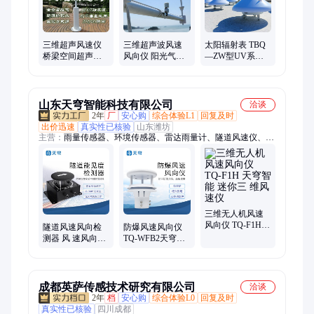
三维超声风速仪
三维超声波风速
太阳辐射表 TBQ
桥梁空间超声风
风向仪 阳光气象
—ZW型UV系列
速风向仪 阳光气
EC-A6 不锈钢防
紫外辐射计 紫外
象EC-A6
腐 探头可加热
辐射传感器
山东天穹智能科技有限公司
洽谈
2年
厂
安心购
综合体验L1
回复及时
出价迅速
真实性已核验
山东潍坊
主营：
雨量传感器、环境传感器、雷达雨量计、隧道风速仪、环
境监测仪、微气象传感器、六要素传感器、十二要素传感器、五
要素微气象仪、负氧离子传感器、气象仪、气象站、监测设备
三维无人机风速
风向仪 TQ-F1H
隧道风速风向检
防爆风速风向仪
天穹智能 迷你三
测器 风 速风向仪
TQ-WFB2天穹智
维风速仪
隧 道超声波风 速
能 风 速风向传感
风向检测 器 TQ-
器 无需现场校准
SQX1
成都英萨传感技术研究有限公司
洽谈
2年
档
安心购
综合体验L0
回复及时
真实性已核验
四川成都