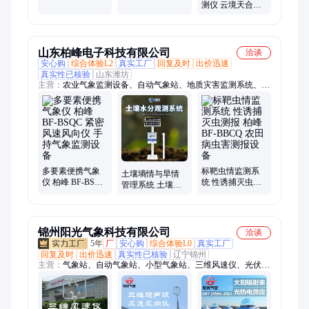
器 罐区防爆型气
载激 光云高仪 车
测仪 云境天合
象站 天合 TH-
载激光云高 仪
TH-BN20 便携能
WFB5
见度检测仪
山东柏峰电子科技有限公司
洽谈
安心购
综合体验L2
真实工厂
回复及时
出价迅速
真实性已核验
山东潍坊
主营：
农业气象监测设备、自动气象站、地质灾害监测系统、无
人机风速风向仪、立杆水质监测站、负氧离子监测站、校园气象
站、光伏气象站、土壤墒情监测站、雷达水位雨量监测站、超声
波气象站、手持气象站、便携气象站、虫情测报设备、车载气象
站、水深探测仪、叶绿素检测仪、便携式EL检测仪、光伏IV曲
线测试仪、食品安全快检仪器、防爆气象站、GNSS位移监测
站、土壤快检仪器、气象环境传感器
多要素便携气象
标靶虫情监测系
土壤墒情与旱情
仪 柏峰 BF-BSQC
统 性诱捕灭虫测
管理系统 土壤水
紧密风速风向仪
报 柏峰BF-BBCQ
分测量系统 灌区
手持气象监测设
农田病虫害测报
土壤监测站
备
设备
锦州阳光气象科技有限公司
洽谈
5年
厂
安心购
综合体验L0
真实工厂
回复及时
出价迅速
真实性已核验
辽宁锦州
主营：
气象站、自动气象站、小型气象站、三维风速仪、光伏气
象站、防爆气象站、手持气象站、微型气象站、便携气象站、环
境监测仪、光伏环境监测仪、能见度仪、能见度传感器、能见度
检测器