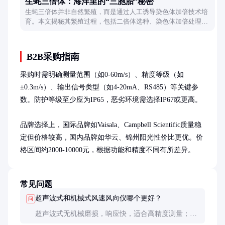
生蚝三倍体：海洋里的“三胞胎”秘密
生蚝三倍体并非自然繁殖，而是通过人工诱导染色体加倍技术培
育。本文揭秘其繁殖过程，包括二倍体选种、染色体加倍处理及
筛选优化，展现科技如何助力生蚝养殖。
B2B采购指南
采购时需明确测量范围（如0-60m/s）、精度等级（如
±0.3m/s）、输出信号类型（如4-20mA、RS485）等关键参
数。防护等级至少应为IP65，恶劣环境需选择IP67或更高。

品牌选择上，国际品牌如Vaisala、Campbell Scientific质量稳
定但价格较高，国内品牌如华云、锦州阳光性价比更优。价
格区间约2000-10000元，根据功能和精度不同有所差异。
常见问题
超声波式和机械式风速风向仪哪个更好？
问
超声波式无机械磨损，响应快，适合高精度测量；机
械式结构简单，高风速下更稳定，价格较低。选择应