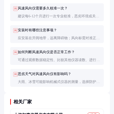
根据具体需求决定。
风速风向仪需要多久校准一次？
问
建议每6-12个月进行一次专业校准，恶劣环境或关键
应用应缩短校准周期。日常可使用标准风速计进行简
单验证。
安装时有哪些注意事项？
问
应安装在开阔地带，远离障碍物；风向标需对准正
北；确保水平安装；做好防雷措施；避免强电磁干
扰。
如何判断风速风向仪是否正常工作？
问
可通过观察数据稳定性、比较其他仪器读数、进行简
单吹风测试等方法判断。异常时可先检查连接和供
电，再考虑传感器问题。
恶劣天气对风速风向仪有影响吗？
问
大雨、冰雪可能影响机械式仪器的测量，选择防护等
级高或带加热功能的型号可减少影响。雷电天气应做
好防护。
相关厂家