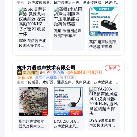
主营：
超声波传感器、超声波接近开关、测距传感器、风速仪探
头、超声波换能器、液位传感器、超声波传感器探头、料位传感
器、避障传感器、双张检测传感器、纠偏传感器、卷径控制传感
器
高频1米范围超声
波测距停车压电
ISSR 英萨超声波
换能器距离传感
英萨 超声波测距
风速风向仪换能
器
传感器 避障模组
器 探芯 高频
收发分体 无盲区
200KHZ 防水密闭
双角度 AGV机器
收发一体
人
杭州力语超声技术有限公司
洽谈
6年
档
安心购
综合体验L0
回复及时
出价迅速
真实性已核验
浙江杭州
主营：
传感器、水听器、通讯全向、风向风速、超声波风速、水
下测距、超声检测、检测矢量、通信全向、检测全向、超声波声
呐、测距超声波、差计换能器、陶瓷换能器、水下机器人、换能
器探头、管道流量计、空气中测距、超声波探头、空气超声波、
空声换能器、流量计探头、渠道流量测量、超声波物位计、超声
发射测距
DYA-200-01B超
压电超声波换能
DYA-200-01A-P
声波风速风向仪
器风速风向仪探
超声波风速风向
换能器200KHz风
头高质量不开胶
仪换能器200KHz
速风量监测超声
质量有保障力语
超声风速仪测量