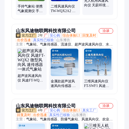
站、便携式气象仪
无人机用风速风
向仪 天蔚环境
手持气象站 便携
二维风速风向仪
TW-F1 超声波一
气象观测仪 手持
TW-WQX2A2 天
体式风 速风 向仪
式风速风向仪 多
蔚环境 二 维超声
要素 天蔚环境
波风速仪
TW-SQ2
山东风途物联网科技有限公司
洽谈
2年
厂
安心购
综合体验L1
回复及时
出价迅速
真实性已核验
山东潍坊
主营：
气象站、气象传感器、流速仪、超声波风速风向仪、水质
监测站、虫情测报灯、公路气象站、光伏气象站、el 检测仪
超声波风速风向
仪 风途FT-WQX2
金属款超声波风
三维风速风向仪
微型风向风 速传
速风向传感器 风
FT-SWF1 风途科
感器 一体式气象
途科技 FT-
技 铝合金款三 维
站
WQX2S 超声 波
超声波风 速风向
风速风向仪
仪器
山东风途物联网科技有限公司
洽谈
4年
厂
安心购
综合体验L1
真实工厂
回复及时
出价迅速
真实性已核验
山东潍坊
主营：
气象站、气象传感器、防爆气象站、风速风向仪、农业气
象站、校园气象站、便携式气象站、土壤墒情监测站