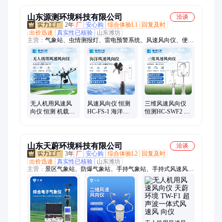
探头
超声
探头
山东源测环境科技有限公司
洽谈
2年
厂
安心购
综合体验L1
回复及时
出价迅速
真实性已核验
山东潍坊
主营：
气象站、虫情测报灯、雷电预警系统、风速风向仪、便携
式气象站、校园气象站、防爆气象站、负氧离子监测站、手持负
氧离子检测仪、手持气象站、超声波气象站、自动气象站、交通
气象站、海洋气象站、北斗气象站、雪深监测站、森林气象站、
农业气象站、北斗生态环境监测站、GNSS位移监测站、立杆水
质监测站、水质在线监测仪、水质传感器、二次供水水质监测设
备、地下水位监测仪
无人机用风速风
风速风向仪 恒测
三维风速风向仪
向仪 恒测 机载气
HC-FS-1 海洋港
恒测HC-SWF2 超
象仪 一体式超声
口轮船用旋桨式
声波三 维风速仪
波气象监测设备
风速仪
铝合金款不锈钢
款
山东天蔚环境科技有限公司
洽谈
3年
厂
安心购
综合体验L2
回复及时
出价迅速
真实性已核验
山东潍坊
主营：
景区气象站、防爆气象站、手持气象站、手持式风速风向
仪、孢子捕捉仪、能见度监测站、公路气象站、能见度传感器、
水质监测站、水质检测仪、气象站、隧道能见度检测器、便携式
水质检测仪、农业四情监测站、虫情测报仪、土壤墒情监测站、
农业气象站、水文监测站、猪瘟检测仪、雨量监测站、微气象
仪、金属款气象仪、校园气象观测站、电子气象仪、防爆型气象