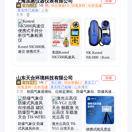
上海加惠仪器仪表有限公司
洽谈
5年
档
综合体验L0
回复及时
出价迅速
真实性已核验
上海
主营：
[]
Kestrel NK5000风
速仪 便携式手持
美国Kestrel
NK.Kestrel
分析仪气象检测
NK5500风速风向
NK1000（Kestrel
仪
仪 手持便携式气
1000）风速气象
象站风温风速测
仪 高精度耐用户
量仪
外用
山东天合环境科技有限公司
洽谈
5年
厂
安心购
综合体验L2
真实工厂
回复及时
出价迅速
真实性已核验
山东潍坊
主营：
校园气象观测站、位移监测站、防爆气象站、防爆风速风
向仪、雨量监测设备、气象监测站、水质在线监测仪、gnss位移
监测站、自动气象站、农业气象站、小型气象站、校园气象站、
手持气象站、超声波气象站、车载气象站、便携式气象站、微型
气象仪、土壤墒情监测站、非洲猪瘟检测仪、负氧离子监测站、
水位监测站、农业四情监测站、化工厂防爆气象站、泵吸式扬尘
检测仪、网格化空气微站
防爆气象仪 防爆
激光云高仪 TH-
式风速风向传感
YG1 云境天合 舰
便携式能见度监