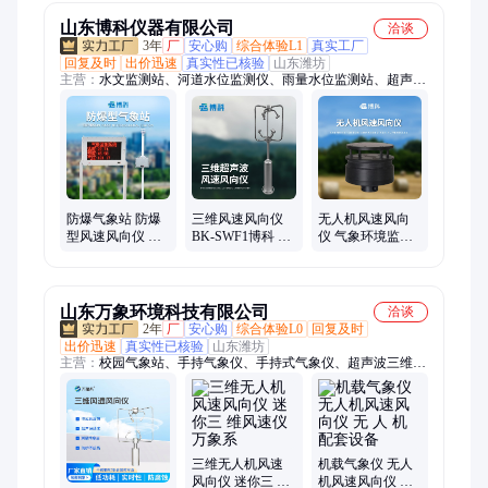
山东博科仪器有限公司
洽谈
3年
厂
安心购
综合体验L1
真实工厂
回复及时
出价迅速
真实性已核验
山东潍坊
主营：
水文监测站、河道水位监测仪、雨量水位监测站、超声波
风速风向仪、北斗水文环境监测站、管网流量监测设备、水质在
线监测仪、水质监测站、国标法水质监测站、水质传感器、浮漂
水质监测站、农业气象站、高标准农田设备、虫情测报灯、土壤
墒情监测仪、孢子捕捉分析仪、GNSS位移监测站、地裂缝监测
一体机、防爆气象站、自动气象站、小型气象站、气象监测仪、
光伏气象站、el检测仪、便携式IV功率测试仪
防爆气象站 防爆
三维风速风向仪
无人机风速风向
型风速风向仪 博
BK-SWF1博科 航
仪 气象环境监测
科BK-FBCQ 化工
海船舶 超声波 铝
系统 BK-F1博科
厂防 爆气象监测
合金款三 维风速
一体式超声波风
系统
仪
速仪
山东万象环境科技有限公司
洽谈
2年
厂
安心购
综合体验L0
回复及时
出价迅速
真实性已核验
山东潍坊
主营：
校园气象站、手持气象仪、手持式气象仪、超声波三维风
速风向仪、便携式气象站、气象监测系统、便携式气象设备、防
爆气象站、小型气象站、水质监测设备、地下水位监测设备、超
声波气象站、尾矿库监测系统、雨量水位监测站
三维无人机风速
机载气象仪 无人
风向仪 迷你三 维
机风速风向仪 无