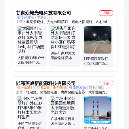
市政亮化工程
甘肃众城光电科技有限公司
洽谈
资质已核验
宁夏银川
主营：
庭院景观灯、光电led庭院灯、锂电太阳能灯、农村led市
政工程
源头厂家户外太
太阳能灯 6米户外
阳能路灯 防水
LED庭院景观灯
太阳能路灯 60W
IP65级 农村小区
小区花园广场户
新农村建设照明
广场环保LED照明
外照明灯 6米太阳
Led小区广场照明
灯
能路灯众城光电
灯
邯郸英旭新能源科技有限公司
洽谈
综合体验L0
回复及时
出价迅速
资质已核验
河北邯郸
主营：
锂电池、储能锂电池、离网储能逆变器、太阳能路灯、光
伏离网储能系统、光伏发电系统、各种光伏发电产品、光伏发电
产品应用
广场小区公园果
小区广场照明灯
园鱼塘用太阳能
户外LED灯6米8米
照明投光灯大灯