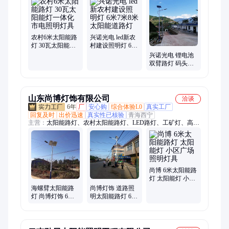
能庭院灯、太阳能高杆灯、LED庭院灯、太阳能道路灯、光伏路
灯、路灯、太阳能灯具、太阳能景观灯、高杆灯、庭院灯、太阳
能路灯LED、新农村太阳能路灯、太阳能杀虫灯、太阳能LED
灯、路灯灯具、LED路灯、LED太阳能灯、太阳能LED庭院灯
农村6米太阳能路
兴诺光电 led新农
灯 30瓦太阳能灯
村建设照明灯 6米
一体化市电照明
7米8米太阳能道
兴诺光电 锂电池
灯具
路灯
双臂路灯 码头防
水太阳能照明灯
光线远
山东尚博灯饰有限公司
洽谈
6年
厂
安心购
综合体验L0
真实工厂
回复及时
出价迅速
真实性已核验
青海西宁
主营：
太阳能路灯、农村太阳能路灯、LED路灯、工矿灯、高杆
灯、景观灯、庭院灯、新农村改造太阳能路灯、LED太阳能路
灯、农村6米太阳能路灯、农村超亮太阳能路灯、20米升降高杆
灯、新能源太阳能路灯、大功率高亮太阳能路灯、乡村道路太阳
能路灯、新农村太阳能路灯、农村专用太阳能路灯、乡村一体化
太阳能路灯、户外6米太阳能路灯、6米太阳能路灯、市政道路太
尚博 6米太阳能路
阳能路灯、户外路灯照明、6米方管回形纹太阳能、建设美丽乡
灯 太阳能灯 小区
广场照明灯具
村太阳能路
海螺臂太阳能路
尚博灯饰 道路照
灯 尚博灯饰 6米
明太阳能路灯 6米
户外公路照明灯
8米10米太阳能灯
乡村智能亮化灯
耐严寒寿命长
具