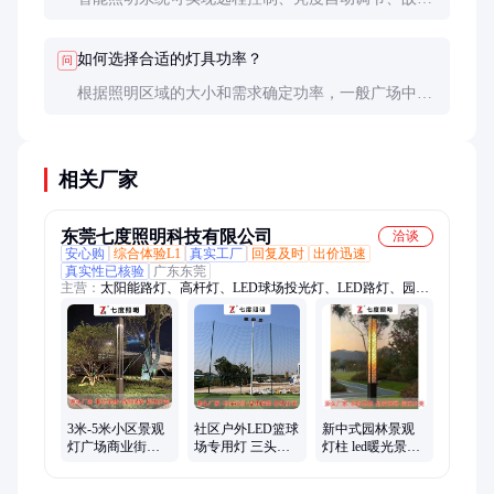
报警等功能，大幅提升管理效率和节能效果。
如何选择合适的灯具功率？
问
根据照明区域的大小和需求确定功率，一般广场中心
区域选择100W-200W，步行道和绿化带选择50W-
100W。
相关厂家
东莞七度照明科技有限公司
洽谈
安心购
综合体验L1
真实工厂
回复及时
出价迅速
真实性已核验
广东东莞
主营：
太阳能路灯、高杆灯、LED球场投光灯、LED路灯、园林
景观灯、智慧路灯杆、庭院灯、led投光灯、LED工厂灯、球场高
杆灯、太阳能庭院灯、草坪灯、柱头灯、墙壁灯
3米-5米小区景观
社区户外LED篮球
新中式园林景观
灯广场商业街道
场专用灯 三头立
灯柱 led暖光景观
四方柱LED景观庭
杆球场灯定制工
庭院灯方柱形定
院灯灯工厂供应
厂七度照明
制生产 七度照明