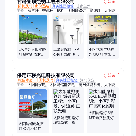
甘肃登顶照明工程有限公司
洽谈
回复及时
出价迅速
真实性已核验
甘肃兰州
主营：
智慧杆、交通杆、护栏、太阳能路灯、景观灯、太阳能路
灯维修、信号杆、八角杆
6米户外太阳能路
LED庭院灯 小区
小区花园广场户
灯 60W新农村建
公园广场照明太
外照明灯 太阳能
设照明 Led小区广
阳能路灯节能寿
路灯厂家 登顶照
场照明灯 登顶照
命长-登顶照明
明
明
保定正联光电科技有限公司
洽谈
综合体验L0
回复及时
真实性已核验
河北保定
主营：
太阳能发电、太阳能储能发电、离网储能系统、太阳能路
灯、光伏储能发电、家庭储能发电、太阳能供电系统
太阳能路灯 6米
太阳能照明路灯
LED道路照明灯
城镇新式工程灯
小区别墅广场亮
太阳能锂电池路
小区广场户外道
化照明
灯 公园小区广场
路 正联光电
照明灯 正联光电