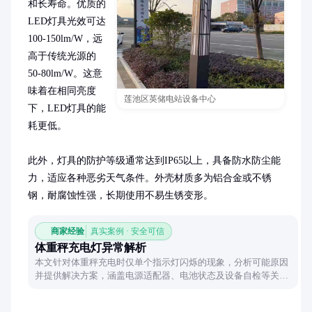
和长寿命。优质的
LED灯具光效可达
100-150lm/W，远
高于传统光源的
50-80lm/W。这意
味着在相同亮度
莲池区英储电站设备中心
下，LED灯具的能
耗更低。

此外，灯具的防护等级通常达到IP65以上，具备防水防尘能
力，适应各种恶劣天气条件。外壳材质多为铝合金或不锈
钢，耐腐蚀性强，长期使用不易生锈变形。
商家经验
真实案例 · 安全可信
体重秤充电灯异常解析
本文针对体重秤充电时仅单个指示灯闪烁的现象，分析可能原因
并提供解决方案，涵盖电源适配器、电池状态及设备自检等关键
因素，帮助用户快速排查问题。