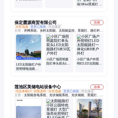
工厂定制户外广
10米灯杆太阳能
场3米led景观灯 道
路灯生产
路照明小区园林
别墅庭院灯
保定霞源商贸有限公司
洽谈
出价迅速
资质已核验
河北保定
主营：
并网系统、乡村太阳能、太阳能监控、景观灯、路灯杆、
杀虫灯、庭院灯、led路灯、照明系统、太阳能灯、路灯新农村、
太阳能储能、离网发电系统、光伏组件
小区广场照明庭
小区广场户外照
院灯单头双头LED
明灯LED太阳能路
LED太阳能灯户外
太阳能路灯6米50
灯一体化6米8米
照明锂电池路灯
瓦户外灯
户外灯
小区广场照明灯
莲池区英储电站设备中心
洽谈
综合体验L0
回复及时
出价迅速
资质已核验
河北保定
主营：
太阳能发电系统、光伏储能系统、光伏储能、景观灯、太
阳能灯、路灯抱箍、太阳能灭蚊灯、家庭储能、工商业储能、太
阳能语音提示器、太阳能发电板、光伏组件、离网逆变器、混网
逆变器、逆变器、胶体电池、锂电池