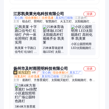
12/15/25/30米足球
明组合led玉兰灯
米8米9米12米路
篮球场专用照明
灯广场高杆灯
灯
江苏凯美莱光电科技有限公司
洽谈
安心购
综合体验L1
出价迅速
真实性已核验
江苏扬州
主营：
组合灯、照明灯、智慧路灯、火玉兰灯、太阳能路灯、仿
古庭院灯、红绿信号灯杆、道路交通灯杆、户外防水景观灯、复
古门柱庭院灯、多功能组合杆、道路标志监控杆、交通导向标志
牌
小区公园照明用
凯美莱 十字路口
25米体育场篮球
LED太阳能路灯
信号灯 红绿灯 户
场LED灯 太阳能
高转化率 凯美莱
外一体化照明灯
高杆灯 规格齐全
美观实用
凯美莱
扬州市及时雨照明科技有限公司
洽谈
4年
厂
安心购
综合体验L4
真实工厂
回复及时
出价迅速
真实性已核验
江苏扬州
主营：
道路灯、方形景观灯、太阳能灭蚊灯、太阳能路灯、市电
路灯、市政路灯、高杆灯、智慧路灯、庭院灯、灯杆、综合杆、
标志牌
3米4米方形景观