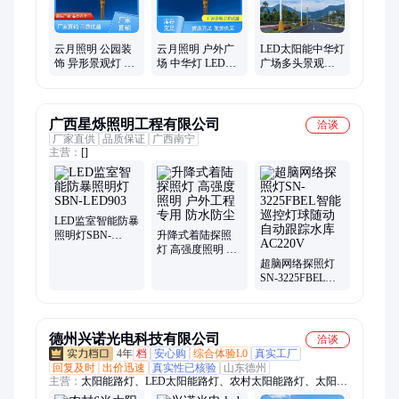
云月照明 公园装
云月照明 户外广
LED太阳能中华灯
饰 异形景观灯 热
场 中华灯 LED品
广场多头景观路
镀锌工艺 安全稳
牌光源 使用寿命
灯市政异形景观
固
长
灯来图定制厂家
广西星烁照明工程有限公司
洽谈
厂家直供
品质保证
广西南宁
主营：
[]
LED监室智能防暴
照明灯SBN-
升降式着陆探照
LED903
灯 高强度照明 户
外工程专用 防水
超脑网络探照灯
防尘
SN-3225FBEL智
能巡控灯球随动
自动跟踪水库
AC220V
德州兴诺光电科技有限公司
洽谈
4年
档
安心购
综合体验L0
真实工厂
回复及时
出价迅速
真实性已核验
山东德州
主营：
太阳能路灯、LED太阳能路灯、农村太阳能路灯、太阳能
路灯安装、6米太阳能路灯、太阳能LED路灯、太阳能灯、太阳