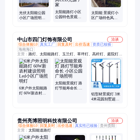
太阳能路灯小区
光伏太阳能公园
太阳能 景观灯小
公园特色景观灯
小区广场照明灯
区广场特色风格
大型广场亮化照
智慧路灯 支持定
led庭院灯 亮化照
明灯具LED光源
制
明
厂家
中山市四门灯饰有限公司
洽谈
综合体验L0
真实工厂
回复及时
出价迅速
资质已核验
海南海口
主营：
路灯、太阳能路灯、玉兰灯、草坪灯、高杆灯、庭院灯、
景观灯
太阳能景观灯 路
6米户外太阳能路
灯节能寿命长 小
灯 60W新农村建
区公园广场照明
铝型材景观灯 3米
设照明 Led小区广
4米花园别墅超亮
场照明灯
庭院灯 广场小区
LED道路照明
贵州亮博照明科技有限公司
洽谈
综合体验L0
回复及时
出价迅速
真实性已核验
贵州贵阳
主营：
太阳能道路灯