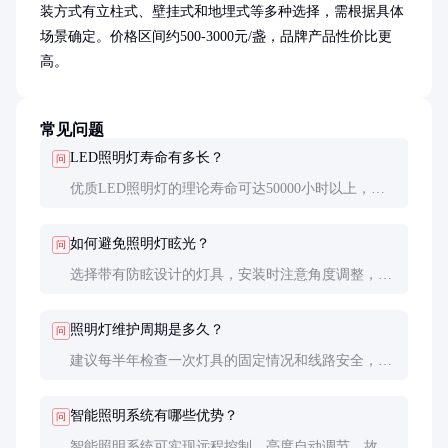
装方式有立柱式、壁挂式和地埋式等多种选择，需根据具体
场景确定。价格区间约500-3000元/盏，品牌产品性价比更
高。
常见问题
LED照明灯寿命有多长？
问
优质LED照明灯的理论寿命可达50000小时以上，实
际使用中受环境因素影响，通常能稳定工作8-10年。
如何避免照明灯眩光？
问
选择带有防眩设计的灯具，安装时注意角度调整，避
免直射人眼。采用漫反射光源或加装遮光罩也能有效
减少眩光。
照明灯维护周期是多久？
问
建议每半年检查一次灯具的固定情况和线路安全，每
年清洁一次灯罩和反射器，确保照明效果不受影响。
智能照明系统有哪些优势？
问
智能照明系统可实现远程控制、亮度自动调节、故障