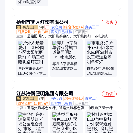
灯 led别墅小区庭
院照明灯广场公
园特色路灯
扬州市霁月灯饰有限公司
洽谈
5年
厂
安心购
综合体验L4
真实工厂
回复及时
出价迅速
真实性已核验
江苏扬州
主营：
道路照明灯、太阳能杀虫灯、太阳能路灯、市电路灯、高
杆灯、景观灯、庭院灯、市政路灯、路灯杆、监控杆
霁月 A字臂单臂
户外方形景观灯
双臂城市道路照
市电路灯 户外5米
LED公园小区太阳
明灯 LED市电路
6米7米防水led新
能庭院灯 广场工
灯
农村市政工程道
程照明路灯定制
路照明单臂灯
江苏浩腾照明集团有限公司
洽谈
8年
厂
安心购
综合体验L0
真实工厂
回复及时
出价迅速
真实性已核验
江苏扬州
主营：
道路交通标志立杆、道路交通标志牌、市政道路综合杆、
足球场高杆灯、红绿灯信号灯杆定制、交通信号灯杆、城市道路
路灯杆、市政工程路灯、市政广场景观灯、电子监控立杆、八角
监控立杆