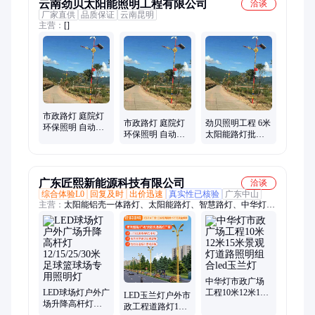
云南劲贝太阳能照明工程有限公司
洽谈
厂家直供
品质保证
云南昆明
主营：
[]
市政路灯 庭院灯
市政路灯 庭院灯
劲贝照明工程 6米
环保照明 自动亮
环保照明 自动亮
太阳能路灯批发
灯 不惧雨天智能
灯 不惧雨天智能
环保材质 智能灯
操控
操控
控
广东匠熙新能源科技有限公司
洽谈
综合体验L0
回复及时
出价迅速
真实性已核验
广东中山
主营：
太阳能铝壳一体路灯、太阳能路灯、智慧路灯、中华灯、
玉兰灯、市政路灯、景观灯、庭院灯、户外路灯、市电路灯、
LED市电路灯、文旅灯、洗墙灯、中山太阳能路灯、球场路灯
中华灯市政广场
LED球场灯户外广
工程10米12米15
LED玉兰灯户外市
场升降高杆灯
米景观灯道路照
政工程道路灯10