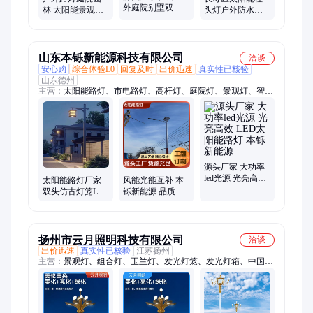
外庭院别墅双头
林 太阳能景观照
头灯户外防水庭
新中式云石LED长
明灯植物树灯道
院灯大门柱子别
条侧壁灯价格图
路灯草坪灯 支持
墅围墙led景观灯
片
定制
山东本铄新能源科技有限公司
洽谈
安心购
综合体验L0
回复及时
出价迅速
真实性已核验
山东德州
主营：
太阳能路灯、市电路灯、高杆灯、庭院灯、景观灯、智慧
路灯、中华灯、玉兰灯、太阳能监控、楼宇亮化
源头厂家 大功率
led光源 光亮高效
太阳能路灯厂家
风能光能互补 本
LED太阳能路灯
双头仿古灯笼LED
铄新能源 品质卓
本铄新能源
光源 园林学校厂
越 6米太阳能路灯
区亮化
美丽乡村建设
扬州市云月照明科技有限公司
洽谈
出价迅速
真实性已核验
江苏扬州
主营：
景观灯、组合灯、玉兰灯、发光灯笼、发光灯箱、中国结
灯笼、定制景区灯箱、红旗户外灯箱、亮化装饰灯箱、双面亚克
力灯箱、景观照明中华灯