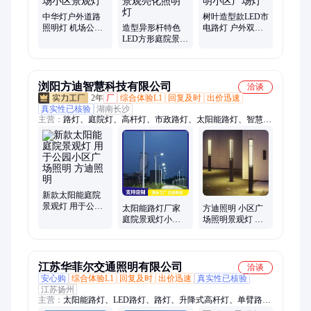
中华灯户外道路
树叶造型款LED市
照明灯 机场公园
造型异形杆特色
电路灯 户外双臂
组合路灯 市政工
LED方形庭院景观
道路照明灯 庭院
程广场小区景观
灯柱 广场商业小
照明小区广场灯
灯
区景观亮化照明
灯
浏阳方迪智慧科技有限公司
洽谈
2年
厂
综合体验L1
回复及时
出价迅速
真实性已核验
湖南长沙
主营：
路灯、庭院灯、高杆灯、市政路灯、太阳能路灯、智慧路
灯、景观灯
新款太阳能庭院
景观灯 用于公园
太阳能路灯厂家
方迪照明 小区广
小区广场照明 方
庭院景观灯小区
场照明景观灯 太
迪照明
庭院灯 超亮LED
阳能LED路灯 造
户外广场公园照
型美观
明
江苏华菲尔交通照明有限公司
洽谈
安心购
综合体验L1
回复及时
出价迅速
真实性已核验
江苏扬州
主营：
太阳能路灯、LED路灯、路灯、升降式高杆灯、单臂路