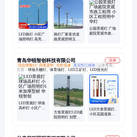
灯、公园景观灯、交通照明牌、户外灯、景观园林灯、广场灯、
交通信号杆
公园景观灯 广场
庭院景观市政工
LED路灯 小区广
路灯厂家直供道
程用 小区工程照
场照明灯 高亮可
路景观照明玉兰
明中华灯
调光 质保3年 产
灯 组合灯中华灯
品支持定制 全国
小区广场户外照
发货
明
青岛华锐智创科技有限公司
洽谈
综合体验L0
回复及时
出价迅速
真实性已核验
山东青岛
主营：
球场天棚灯、体育场灯、LED工矿灯、LED投光灯
LED景观灯 球场
高杆灯 小区广场
LED方形景观灯、
方形景观灯LED庭
照明灯6米加厚型
小区花园道路照
院照明灯 别墅小
材 华锐智创
明灯、别墅广场
区 广场公园特色
公园户外庭院灯 3
路灯 华锐智创
米