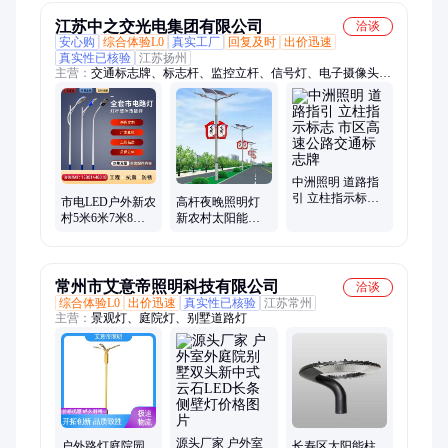
江苏中之交光电集团有限公司
洽谈
安心购
综合体验L0
真实工厂
回复及时
出价迅速
真实性已核验
江苏扬州
主营：
交通标志牌、标志杆、监控立杆、信号灯、电子摄像头灯
杆、路灯、太阳能路灯、LED路灯、景观灯、智慧路灯、高杆
灯、玉兰灯、市电路灯、交通信号灯、亮化灯饰、信号灯杆、合
杆、综合杆、共杆、龙门架、节日小品
中洲照明 道路指
引 立柱指示标志
市电LED户外新农
高杆夜晚照明灯
市区高速公路交
村5米6米7米8米
新农村太阳能道
通标志牌
10米12米市政高
路灯 户外4-10米
亮道路灯生产厂
可定制
家
常州市艾意帝照明科技有限公司
洽谈
综合体验L0
出价迅速
真实性已核验
江苏常州
主营：
景观灯、庭院灯、别墅道路灯
源头厂家 户外室
户外路灯庭院园
长寿区太阳能柱