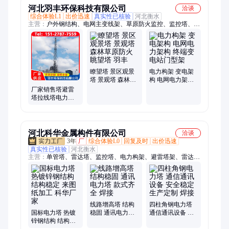
河北羽丰环保科技有限公司
洽谈
综合体验L1
出价迅速
真实性已核验
河北衡水
主营：
户外钢结构、电网主变线架、草原防火监控、监控塔、防
火塔、瞭望塔、电力塔、电力架构、烟筒塔架、角钢监测塔、防
火监测塔、训练拓展塔、消防训练塔、化工排气塔架、通讯塔钢
结构、压站电力构架、角钢电力铁塔、广播通讯铁塔、四柱三管
烟囱塔、三柱圆钢防雷塔、钢管圆钢避雷塔、火炬塔防护支架、
人字架变电构架
瞭望塔 景区观景
电力构架 变电架
塔 景观塔 森林草
构 电网电力架构
原防火眺望塔 羽
终端变电站门型
厂家销售塔避雷
丰
架
塔拉线塔电力电
视塔广播通讯铁
塔圆钢美化塔景
观
河北科华金属构件有限公司
洽谈
3年
厂
综合体验L0
回复及时
出价迅速
真实性已核验
河北衡水
主营：
单管塔、雷达塔、监控塔、电力构架、避雷塔架、雷达铁
塔、角钢监测塔、钢管电力塔、通讯钢管塔、监控训练塔、景观
监视塔、雷达信号塔、雷达气象塔、止晃烟囱塔架、排气烟筒塔
架、烟囱防护塔架、电网电力架构、高压线架铁塔、输电线路架
线塔、水文瞭望监测塔、钢结构避雷针
线路增高塔 结构
四柱角钢电力塔
国标电力塔 热镀
稳固 通讯电力塔
通信通讯设备 安
锌钢结构 结构稳
款式齐全 焊接
全稳定 生产定制