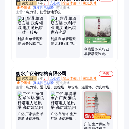
1年
厂
安心购
综合体验L1
回复及时
出价迅速
真实性已核验
河北衡水
主营：
电力塔、防雷接地系统
利鼎通 单管塔安
利鼎通 单管塔安
装 政务领域 电力
装 水利行业 电力
通讯塔 一对一服
通讯塔 库存充足
利鼎通 水利行业
务
单管塔安装 电力
通讯塔 库存充足
衡水广亿钢结构有限公司
洽谈
2年
厂
安心购
综合体验L1
回复及时
出价迅速
真实性已核验
河北衡水
主营：
电力塔、通讯塔、监控塔、单管塔、避雷塔、仿真树塔、
防火铁塔、电力架构、消防训练塔
广亿 厂家供应 单
广亿 单管塔 生产
管塔 通信杆塔电
厂家 通信杆塔电
力通讯塔 高层建
力通讯塔 高层建
广亿 生产供应 单
筑用
筑用
管塔 通信杆塔电