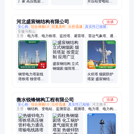
强
厂家 高压线架铁
升压站变电站构
塔 按需定制 结构
架 运输便利 方便
安全可靠 通用
快捷 通用
河北盛宸钢结构有限公司
洽谈
安心购
综合体验L0
回复及时
出价迅速
真实性已核验
安徽马鞍山
主营：
电力塔、电力铁塔、监控塔、避雷塔、雷达气象塔、通信
单管塔、单管通讯塔、拉线测风塔、监测导航塔、训练塔、角钢
电力架塔、避雷针塔、风电观测气象塔、变电站电力架构、四柱
角钢监视塔、监测雷达塔、美化单管塔、雷达塔、测风塔、电力
构架、灯塔、瞭望塔、烟筒塔、烟囱塔、路灯杆
盛宸钢结构 立式
钢烟囱 烟筒塔架
按需定制 应用广
钢管电力塔架线
火炬塔 烟囱防护
泛
塔铁塔 独管塔电
塔架 盛宸钢结构
力角钢塔通讯塔
支持验厂 生产加
架
工
衡水锐锋钢构工程有限公司
洽谈
安心购
综合体验L0
出价迅速
真实性已核验
河北衡水
主营：
钢结构、变电站、监测雷达、观测塔、电力塔、电力构
架、电力钢杆、铁塔结构架、角钢电力铁塔、热镀锌电力架构、
雷达气象检测塔、电力教学塔、风力高压电网