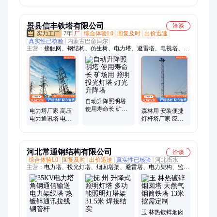
定 来图纸加工 科
焊接
华厂家
景县信丰铁塔有限公司
洽谈
7年
厂
综合体验L0
回复及时
出价迅速
真实性已核验
内蒙古巴彦淖尔
主营：
接触网、钢结构、仿生树、电力塔、避雷塔、电视塔、测
风塔、仿生塔、微波塔、装饰塔、观光塔、防雷塔、监控塔、广
播塔、屋顶塔、独管塔、发射塔、单管塔、训练塔、路灯杆、避
雷针、增高架、输电线、高杆灯、铁路站
自动升降照明塔
使用寿命长 矿场
电力塔厂家 高压
森林用 安装便捷
用 照明投光灯塔
电力通讯塔 电力
灯杆塔厂家 应急
灯光升降塔
钢管塔生产厂家
通信升降塔 铁路
草原用 GH
固定式照明灯塔
河北常通钢结构有限公司
洽谈
综合体验L0
回复及时
出价迅速
真实性已核验
河北衡水
主营：
电力塔、投光灯塔、烟囱塔架、避雷塔、电力架构、监控
塔、瞭望塔、单管塔、通信塔、电力钢杆、消防训练塔、铁路灯
桥
玉 林热镀锌烟囱