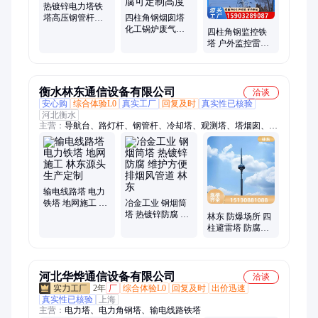
热镀锌电力塔铁
塔高压钢管杆电
四柱角钢烟囱塔
力通讯塔输电线
化工锅炉废气烟
四柱角钢监控铁
路塔
筒支撑塔架 热镀
塔 户外监控雷达
锌防腐可定制高
信号塔 森林防火
度
瞭望塔
衡水林东通信设备有限公司
洽谈
安心购
综合体验L0
真实工厂
回复及时
真实性已核验
河北衡水
主营：
导航台、路灯杆、钢管杆、冷却塔、观测塔、塔烟囱、铁
塔etc、监控塔、避雷塔、角钢塔、中波塔、通讯塔、电力杆、仿
生塔、烟筒塔、通量塔、etc门架、高速etc、安装etc、pvc填料、
钢结构、热镀锌、led灯头、高杆灯、照明led
输电线路塔 电力
铁塔 地网施工 林
冶金工业 钢烟筒
东源头 生产定制
塔 热镀锌防腐 维
林东 防爆场所 四
护方便 排烟风管
柱避雷塔 防腐防
道 林东
锈 安装维护 钢管
接闪塔
河北华烨通信设备有限公司
洽谈
2年
厂
综合体验L0
回复及时
出价迅速
真实性已核验
上海
主营：
电力塔、电力角钢塔、输电线路铁塔