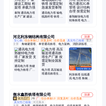
火监控塔、森林瞭望塔、防火瞭望塔、广播电视发射塔、烟筒
塔、烟筒塔架、摄像监控塔、角钢监控塔、高压电线铁塔、烟筒
井子架
泰翔 通讯电力塔
通讯电力塔 输电
生产厂家 建设工
线路杆塔 铁塔 按
泰翔耐张电力塔
期短 桁架塔 承载
需定制急速发货
转角铁塔 电力通
力强
泰翔
讯5G单管塔 设计
结构合理 按需定
制
河北利东钢结构有限公司
洽谈
安心购
综合体验L2
回复及时
出价迅速
真实性已核验
重庆
主营：
角钢避雷塔、单管通讯铁塔、电力架构、消防训练塔、铁
路货站灯塔、瞭望塔、烟筒塔、避雷塔、雷达塔、监控塔、烟囱
塔、单管塔
通讯电力塔 热镀
锌电力铁塔 厂家
电力塔 高压输送
发货 支持定制
塔通讯铁塔生产
利东铁塔 拉线通
厂家 按需定制全
讯 电力塔 角钢输
国发货
送塔 电力构架生
产安装 加工厂
衡水鑫胜铁塔有限公司
洽谈
2年
厂
综合体验L0
回复及时
出价迅速
真实性已核验
河北衡水
主营：
电力塔、铁路输电塔、电力架线塔、信号发射塔、电力角