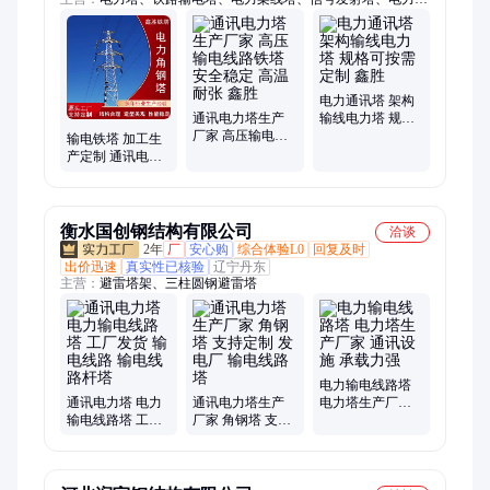
钢塔、钢结构通讯塔、电力线路铁塔、电力输电线塔、拉线电力
铁塔、高压线架线塔、角钢电力铁塔
电力通讯塔 架构
通讯电力塔生产
输线电力塔 规格
厂家 高压输电线
可按需定制 鑫胜
输电铁塔 加工生
路铁塔 安全稳定
产定制 通讯电力
高温耐张 鑫胜
塔厂家 强度大 承
接大小工程
衡水国创钢结构有限公司
洽谈
2年
厂
安心购
综合体验L0
回复及时
出价迅速
真实性已核验
辽宁丹东
主营：
避雷塔架、三柱圆钢避雷塔
电力输电线路塔
通讯电力塔 电力
通讯电力塔生产
电力塔生产厂家
输电线路塔 工厂
厂家 角钢塔 支持
通讯设施 承载力
发货 输电线路 输
定制 发电厂 输电
强
电线路杆塔
线路塔