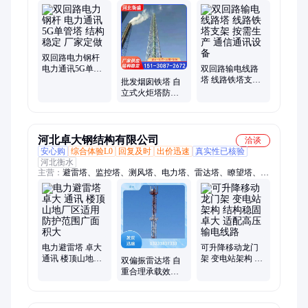
塔、避雷塔架、消防训练塔、雷达信号塔、电力角钢塔、脱硫塔
支撑架、圆钢角钢避雷塔、热镀锌电力架构、工业烟囱、钢管风
力构架
双回路电力钢杆
电力通讯5G单管
双回路输电线路
塔 结构稳定 厂家
塔 线路铁塔支架
批发烟囱铁塔 自
定做
按需生产 通信通
立式火炬塔防护
讯设备
支架 钢结构烟筒
塔 安全稳固
河北卓大钢结构有限公司
洽谈
安心购
综合体验L0
回复及时
出价迅速
真实性已核验
河北衡水
主营：
避雷塔、监控塔、测风塔、电力塔、雷达塔、瞭望塔、升
降灯塔、烟囱塔、变电站构架
电力避雷塔 卓大
可升降移动龙门
通讯 楼顶山地厂
架 变电站架构 结
双偏振雷达塔 自
区适用 防护范围
构稳固 卓大 适配
重合理承载效率
广面积大
高压输电线路
高 厂家定制 卓大
通信铁塔