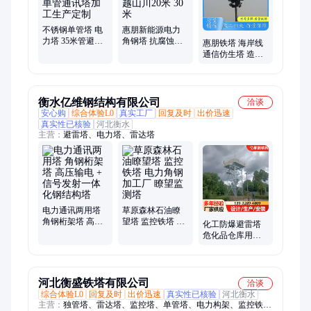
不锈钢单管塔 电
惠朋新能源电力
力塔 35米管避雷
角钢塔 抗腐蚀性
惠朋铁塔 海岸线
独管塔 单管通讯
能好 跨越山川20
通信仿生塔 造型
塔加工生产定制
米 30米
美观 仿真树皮 批
发
衡水亿维钢结构有限公司
洽谈
安心购
综合体验L0
真实工厂
回复及时
出价迅速
真实性已核验
河北衡水
主营：
避雷塔、电力塔、雷达塔
电力通讯两用塔
草原森林石油瞭
角钢桁架塔 高压
望塔 监控铁塔 电
化工防爆避雷塔
输电 + 信号发射
力角钢加工厂 瞭
危化品仓库用防
一体化钢结构塔
望监测塔
雷塔 耐腐蚀高温
厂区避雷钢架
河北衡盛铁塔有限公司
洽谈
综合体验L0
回复及时
出价迅速
真实性已核验
河北衡水
主营：
独管塔、雷达塔、监控塔、单管塔、电力构架、监控铁