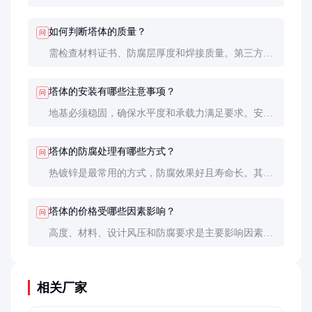
理和维护情况。热镀锌处理的塔体在正常维护下可达
30年以上。
如何判断塔体的质量？
问
需检查材料证书、防腐层厚度和焊接质量。第三方检
测报告是重要参考，现场验收时应重点检查螺栓紧固
和防腐层状态。
塔体的安装有哪些注意事项？
问
地基必须稳固，确保水平度和承载力满足要求。安装
时需使用专用吊装设备，避免碰撞和变形。螺栓紧固
需按设计要求施加扭矩。
塔体的防腐处理有哪些方式？
问
热镀锌是最常用的方式，防腐效果好且寿命长。其他
方式包括喷漆和环氧涂层，但效果和寿命不如热镀
锌。
塔体的价格受哪些因素影响？
问
高度、材料、设计风压和防腐要求是主要影响因素。
特殊地形或高风压地区的塔体价格会显著增加。
相关厂家