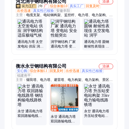
河北润宇钢结构有限公司
洽谈
2年
厂
综合体验L0
真实工厂
回复及时
出价迅速
真实性已核验
安徽阜阳
主营：
电缆支架、电站钢构架、监控杆、电力塔、电力架构、避
雷塔、监控塔、单管塔、防雷塔、工艺装饰塔、广场灯杆塔、避
雷角钢塔、美化景观树塔、瞭望塔、通讯塔、装饰塔、消防训练
塔、广播电视塔、测风塔、雷达塔、一体化基站、ETC门型架
通讯电力塔 太空
润宇钢结构 厂家
通讯电力塔 圆钢
发电站 供应 润宇
通讯电力塔 变电
耐候性表现佳 太
钢结构 适应极端
站 安全性能突出
空发电站 润宇
气候
衡水永廿钢结构有限公司
洽谈
安心购
综合体验L1
回复及时
出价迅速
真实性已核验
福建南平
主营：
烟筒塔、电力塔、避雷塔、电力构架、电力架构、景区防
雷塔、烟囱防护塔架、玻璃钢烟囱塔架、电网主变线架构、高空
排气筒支架
永廿 通讯电力塔
永廿 通讯电力塔
双回路输电线路
升压站变电站构
永廿 通讯电力塔
塔 钢结构输电线
架 35kv电力输电
双回路输电线路
路铁塔
线路铁塔
塔 高压输电塔