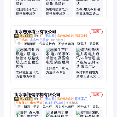
管杆、镀锌钢管杆、转角45度终端杆、高压钢管杆、18米钢杆、
单回路钢管杆
双回路终端电力
热镀锌防腐电力
220kv电力钢杆 变
钢杆 输电线路塔
钢杆 输电线路架
电架线施工 通讯
通讯电力塔 耐腐
线塔 通讯电力塔
电力塔 加工生产
蚀 森瑞达
快速供货 森瑞达
森瑞达
衡水志择塔业有限公司
洽谈
5年
厂
安心购
综合体验L0
回复及时
出价迅速
真实性已核验
河北衡水
主营：
碳钢烟囱、气象监控台、不锈钢烟囱、避雷塔、防雷塔、
监控塔、电力塔、避雷线塔、瞭望铁塔、摄像铁塔、避雷针塔、
避雷铁塔、监测观赏塔、消防攀爬塔、电站架构塔、楼顶装饰
塔、电力通讯塔、高压架线塔、消防训练塔、景区观光角钢塔、
钢管角钢观望塔、森林防火观测塔、玻璃钢烟囱、无人监控台、
双层保温烟囱
志择生产厂家 电
志择塔业 通讯电
力通讯5G单管塔
钢结构角钢电力
力塔 电力钢管塔
高压输电塔 防腐
塔 电力通讯5G单
线路铁塔支架 山
耐用
管塔 生产组装 志
顶监控塔
择制造 覆盖广泛
衡水泰翔钢结构有限公司
洽谈
6年
厂
安心购
综合体验L0
真实工厂
回复及时
出价迅速
真实性已核验
河北衡水
主营：
烟囱井子架、风电杆、风力发电钢杆、投光灯塔、雷达
塔、监控塔、电力塔、广播电视塔、烟囱塔架、电力铁塔、视频
监控塔、森林防火监控塔、监控塔厂家、烟囱塔、照明灯塔、防