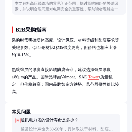
本文解析高压线铁塔的常见间距范围，探讨影响间距的关键因
素，并说明合理间距对电网安全的重要性，帮助读者理解这一电
力基础设施的设计逻辑。
B2B采购指南
采购时需明确塔体高度、设计风压、材料等级和防腐要求等
关键参数。Q345钢材比Q235强度更高，但价格也相应上涨
约10-15%。

热镀锌层的厚度直接影响防腐寿命，建议选择锌层厚度
≥86μm的产品。国际品牌如Valmont、SAE 
Tower
s质量稳
定，但价格较高；国内品牌如东方铁塔、风范股份性价比较
高。
常见问题
通讯电力塔的设计寿命是多少？
问
通常设计寿命为30-50年，具体取决于材料、防腐处