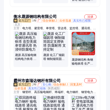
力通讯塔 架构稳
固
衡水晟源钢结构有限公司
洽谈
1年
厂
综合体验L1
出价迅速
真实性已核验
北京
主营：
电力塔、避雷塔、单管塔、雷达塔、监控塔、通讯塔、三
管塔、消防训练塔、电力架构、电力角钢塔、工艺塔、装饰塔、
信号塔
晟源 高压输电钢
晟源 化工厂烟囱
结构电力铁塔 造
塔 钢制烟筒固定
晟源钢结构 角钢
型美观单管通讯
支撑铁塔 防腐耐
输电铁塔 生产定
塔 热浸锌防腐电
用 支持定制
制 耐候抗老化安
力
装便捷
霸州市森瑞达钢杆有限公司
洽谈
2年
厂
安心购
综合体验L1
回复及时
出价迅速
真实性已核验
陕西咸阳
主营：
钢管杆、高压输电钢杆、终端杆、电力钢杆、钢管电力
杆、镀锌电力钢杆、钢结构电力钢杆、高压电力钢管杆、电力钢
管杆、电力钢杆厂家、输电电力钢杆、高压电力钢杆、双回路电
力钢杆、金属电力钢杆、热镀锌电力钢杆、热镀锌钢构电力钢
杆、66kv电力钢杆、电力钢管、双回路电力钢管杆、高压线路钢