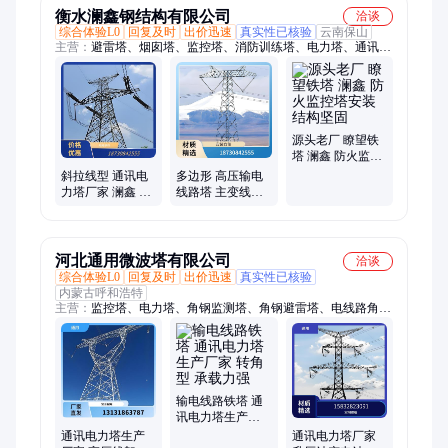
衡水澜鑫钢结构有限公司
洽谈
综合体验L0
回复及时
出价迅速
真实性已核验
云南保山
主营：
避雷塔、烟囱塔、监控塔、消防训练塔、电力塔、通讯
塔、单管塔、雷达塔、瞭望塔
源头老厂 瞭望铁
塔 澜鑫 防火监控
塔安装 结构坚固
斜拉线型 通讯电
多边形 高压输电
力塔厂家 澜鑫 适
线路塔 主变线架
应范围广泛 防腐
构 高度材质皆支
蚀抗氧化
持定制
河北通用微波塔有限公司
洽谈
综合体验L0
回复及时
出价迅速
真实性已核验
内蒙古呼和浩特
主营：
监控塔、电力塔、角钢监测塔、角钢避雷塔、电线路角钢
塔、电力钢管杆、角钢塔、电力角钢塔、电力输线塔、输线电力
塔、110kv电力塔、避雷塔、电力构架、脱硫除尘塔、烟囱塔、
烟筒塔、变电站架构、湿电钢框架
输电线路铁塔 通
讯电力塔生产厂
家 转角型 承载力
通讯电力塔生产
通讯电力塔厂家