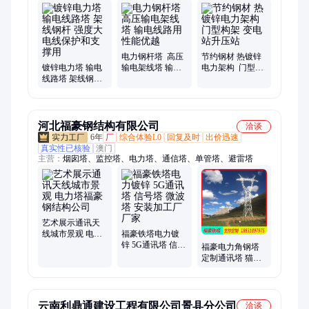
电力钢杆塔 高压
节约钢材 热镀锌
镀锌电力塔 输电
输电架线塔 输电
电力架构 门型构
线路塔 架线钢杆
线路用 性能优越
架 变电站升压站
强度大 电线保护
和支撑用
河北福豪钢结构有限公司
洽谈
6年
厂
综合体验L0
回复及时
出价迅速
真实性已核验
澳门
主营：
烟囱塔、监控塔、电力塔、通信塔、单管塔、避雷塔
艺术展示通讯天
线城市景观 电力
福豪铁塔电力镀
塔福豪钢结构公
锌 5G通讯塔 信号
福豪电力角钢塔
司
塔 微波塔 安装加
定制通讯塔 猫头
工厂厂家
型高压电力塔生
产厂家
云南利鼎通建设工程有限公司景县分公司
洽谈