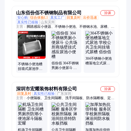
所工厂定制
无霜
山东佰份佰不锈钢制品有限公司
洽谈
安心购
综合体验L1
真实工厂
回复及时
出价迅速
真实性已核验
山东滨州
主营：
脚踏感应小便器、不锈钢小便池、不锈钢水池、尿槽、不
锈钢工作台、幼儿园小便池
304不锈钢小便池
佰份佰 304不锈钢
槽落地立式尿池
不锈钢小便池槽
男厕小便尿斗 公
学校公共卫生间
挂墙式尿池学校
共场所商场壁挂
挂墙式尿槽 佰份
幼儿园小便槽尿
式感应尿池小便
佰
槽 佰份佰支持定
槽
制
深圳市宏耀装饰材料有限公司
洽谈
回复及时
真实性已核验
广东深圳
主营：
小便隔板、卫生间隔断、洗手间隔板、防水隔断板、定制
抗贝特板、定做厕所隔断、幼儿园卫生间、抗倍特防水板、洗手
间隔断挡板
机场卫生间隔断
公共卫生间隔断
加厚加热抗倍特