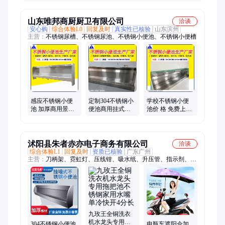
园厕所尿槽定制
池按米定制
定制
山东唯邦商厨厨卫有限公司
洽谈
安心购
综合体验L0
回复及时
真实性已核验
山东滨州
主营：
不锈钢尿槽、不锈钢尿池、不锈钢小便池、不锈钢小便槽
感应不锈钢小便
定制304不锈钢小
学校不锈钢小便
池 加厚商用景区
便池商用挂式尿
池价 格 免费上门
工程尿池304学校
槽学校酒店壁挂
量尺 1米到8米都
小便槽
式小便槽
能定制 全国发货
沭阳县朱者赤亦电子商务有限公司
洽谈
综合体验L1
回复及时
资质已核验
广东广州
主营：
刀柄架、霓虹灯、压线钳、吸水纸、升压管、指示剂、测
量仪、供电器、三色灯、磨刀器、一字刀、打草绳、螺丝机、拉
丝布、钢扎钩、小洋镐、恒压阀、密码链、电脑板、小锄头、雨
刷片、清洁垫、开孔器、抽酒器、脱漆剂
九玫王全铜洗衣
机水龙头专用拖
304不锈钢小便池
电瓶车遮阳伞加