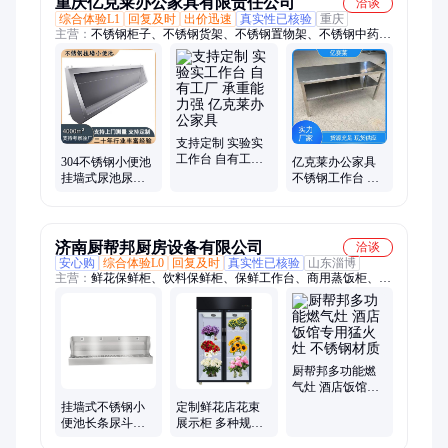
重庆亿克莱办公家具有限责任公司
洽谈
综合体验L1
回复及时
出价迅速
真实性已核验
重庆
主营：
不锈钢柜子、不锈钢货架、不锈钢置物架、不锈钢中药
柜、不锈钢器械柜、不锈钢医疗柜、净化车间鞋柜、不锈钢洗手
池、不锈钢拖把池、不锈钢鞋柜、不锈钢衣柜、不锈钢桌子、不
锈钢工作台、不锈钢水池、不锈钢制品、防静电工作台、重型工
具柜
支持定制 实验实
工作台 自有工厂
304不锈钢小便池
亿克莱办公家具
承重能力强 亿克
挂墙式尿池尿槽
不锈钢工作台 加
莱办公家具
学校服务区幼儿
厚钢板 实力厂家
园小便槽厂
济南厨帮邦厨房设备有限公司
洽谈
安心购
综合体验L0
回复及时
真实性已核验
山东淄博
主营：
鲜花保鲜柜、饮料保鲜柜、保鲜工作台、商用蒸饭柜、商
用馒头机、商用烤箱、商用包子机、商用无烟烧烤炉、商用大锅
灶、商用煮水饺炉、商用煲仔炉、商用消毒柜、商用煮面炉、商
用电磁灶、药品阴凉柜、不锈钢工作台、海鲜蒸柜、不锈钢餐桌
椅、燃气灶、油烟净化一体机、不锈钢水池水槽、四门冰柜、和
面机、保温售饭台、加热柜
厨帮邦多功能燃
气灶 酒店饭馆专
用猛火灶 不锈钢
挂墙式不锈钢小
定制鲜花店花束
材质
便池长条尿斗槽
展示柜 多种规格
厂家学校公共场
保鲜柜 花店风冷