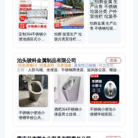
桌椅、环卫车、保洁车、垃圾桶、手工水槽、加热水箱、环卫垃
圾、环卫设备、不锈钢厨具、人力保卫车、碗柜经销商、不锈钢
橱柜、不锈钢人力、不锈钢厨房、不锈钢花箱、碗柜生产商、碱
骨料试验、不锈钢餐桌
怡辉金属 生产出
售 不锈钢垃圾分
类 户外宣传栏 垃
定制304不锈钢小
怡辉 按需生产 垃
圾亭
便池感应式小便
圾分类宣传栏 景
槽学校酒店公共
区垃圾分类棚 种
场所立式尿槽
类繁多
泊头骏科金属制品有限公司
洽谈
综合体验L0
回复及时
出价迅速
真实性已核验
河北沧州
主营：
人防马桶、坐便器、不锈钢蹲便器、旋风除尘器、螺旋输
送机、布袋除尘器、不锈钢除尘器、不锈钢小便斗、不锈钢喷淋
塔、不锈钢座便器、不锈钢插板阀、废气处理设备、机械打包蹲
便器、机械打包座便器、脚踏打包蹲便器、不锈钢洗手盆、排污
闸阀、卸灰阀、电动闸阀、机箱机柜、不锈钢水龙头
酒吧304不锈钢小
不锈钢小便池小
不锈钢小便池小
便器男士挂墙式
便槽学校医院公
便槽学校公共场
感应便池公共厕
共场所商场壁挂
所幼儿园厕所立
所小便槽尿兜家
式幼儿园尿斗尿
式尿斗男厕壁挂
用
兜
家用