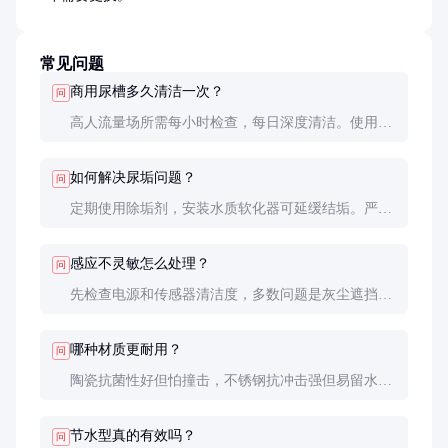
常见问题
商用尿槽多久清洁一次？
问
高人流量场所需每小时检查，每日深度清洁。使用酸
性清洁剂会损伤釉面，建议pH值中性的专用清洁剂。
如何解决尿垢问题？
问
定期使用除垢剂，安装水质软化器可延缓结垢。严重
积垢需专业设备高压冲洗，避免使用金属刷。
感应不灵敏怎么处理？
问
先检查电源和传感器清洁度，多数问题是灰尘遮挡所
致。频繁故障可能是水汽侵入导致，需更换防水等级
更高的型号。
哪种材质更耐用？
问
陶瓷抗菌性好但怕撞击，不锈钢抗冲击强但易留水
渍。根据使用环境选择，暴力风险高的场所推荐不锈
钢。
节水型真的有效吗？
问