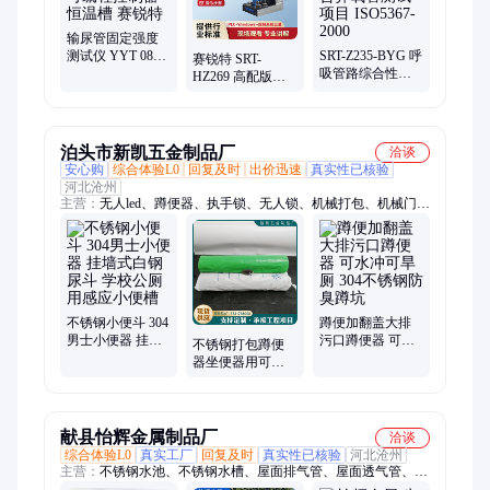
输尿管固定强度
测试仪 YYT 0872-
SRT-Z235-BYG 呼
赛锐特 SRT-
2013 可编程控制
吸管路综合性测
HZ269 高配版人
器 恒温槽 赛锐特
试仪含鼻氧管测
工乳房假体疲劳
试项目 ISO5367-
测试仪
2000
ISO14607：2018
泊头市新凯五金制品厂
洽谈
安心购
综合体验L0
回复及时
出价迅速
真实性已核验
河北沧州
主营：
无人led、蹲便器、执手锁、无人锁、机械打包、机械门
锁、自动打包、门锁控制、智能厕所、公共厕所、不锈钢单板、
五金卫生生、无人指示锁、不锈钢脚踏、不锈钢旱厕、自动开盖
蹲、不锈钢节能、不锈钢窄板、不锈钢一体、大盖板蹲坑、白钢
坐便器、坐便器水冲、不锈钢盖板、不锈钢打包、不锈钢便盆
不锈钢小便斗 304
蹲便加翻盖大排
男士小便器 挂墙
污口蹲便器 可水
不锈钢打包蹲便
式白钢尿斗 学校
冲可旱厕 304不锈
器坐便器用可降
公厕用感应小便
钢防臭蹲坑
解打包袋环保易
槽
处理移动厕所环
保间
献县怡辉金属制品厂
洽谈
综合体验L0
真实工厂
回复及时
真实性已核验
河北沧州
主营：
不锈钢水池、不锈钢水槽、屋面排气管、屋面透气管、餐