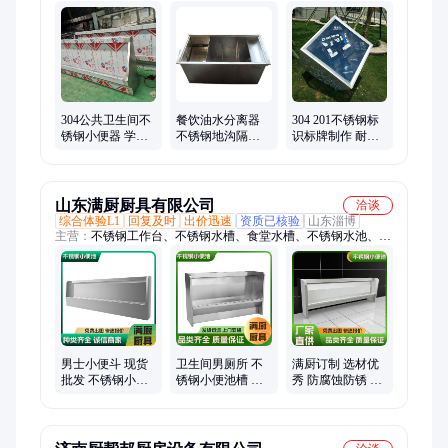
弯、剪板折弯、标识标牌、按需定制、304不锈钢、激光切割、
不锈钢展架、不锈钢标识、公共卫生间、不锈钢小区、不锈钢橱
柜、不锈钢小便、不锈钢水槽、不锈钢定做、不锈钢门框、不锈
钢柜台、不锈钢标牌、不锈钢工作柜、不锈钢垃圾箱、厨房整体
橱柜
304公共卫生间不
餐饮油水分离器
304 201不锈钢标
锈钢小便器 学校
不锈钢地沟隔油
识标牌制作 耐腐
卫生间男厕所 挂
池 厨房地沟专用
蚀 镜面民政冲压
式商用尿槽
款可定制
标牌厂
山东满厨厨具有限公司
洽谈
综合体验L1
回复及时
出价迅速
资质已核验
山东淄博
主营：
不锈钢工作台、不锈钢水槽、食堂水槽、不锈钢水池、不
锈钢小便池、加厚厨房水槽、加厚不锈钢工作台
男士小便斗 现货
卫生间男厕所 不
满厨订制 选材优
批发 不锈钢小便
锈钢小便池槽 挂
秀 防腐蚀防锈 不
池槽 挂式商用尿
式商用尿槽 满厨
锈钢小便池槽 挂
槽 满厨订制
订制 坚固耐用
式商用尿槽