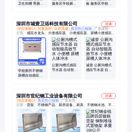
卫生间槽 男厕所
服务区学校厕所
板 服务区学校厕
防潮小便池尿斗
隔板 淋浴间抗倍
所隔板 淋浴间防
隔板 宏耀
特防水板挡板
水板挡板
深圳市城壹卫浴科技有限公司
洽谈
综合体验L0
回复及时
出价迅速
真实性已核验
广东深圳
主营：
感应水龙头、大便感应器、小便感应器、尿槽小便感应
器、干手机、感应给皂器、多功能龙头皂液一体机、婴儿安全座
椅、第三卫生间婴儿护理台、大便槽感应冲水器、公厕沟槽感应
节水器、沟槽厕所小便器、一体调温感应龙头、大便脚踏冲水
阀、台盆龙头泡沫给皂液器、三合一龙头皂液烘干机、手部消毒
器、陶瓷小便感应器、艾克烘手机、维修美标小便感应器、维修
TOTO小便感应器、维修箭牌小便感应器、维修科勒小便配件、
公厕沟槽式感应
诚壹 公厕沟槽式
节水器 自动智能
感应节水器 自动
母婴室婴儿尿布台、二合一感应龙头烘手机
学校厕所不锈钢
高效节水 小便槽
智能高效节水 小
尿槽自动感应冲
尿槽人体冲水
便槽 尿槽人体冲
水装置微电脑控
水
制来人冲水
深圳市世纪钢工业设备有限公司
洽谈
综合体验L0
真实性已核验
广东东莞
主营：
货架、不锈钢产品、厨房设备、厨具、不锈钢水池、不锈
钢工作台、钢板工作台、不锈钢洗手池、雨棚、钢结构