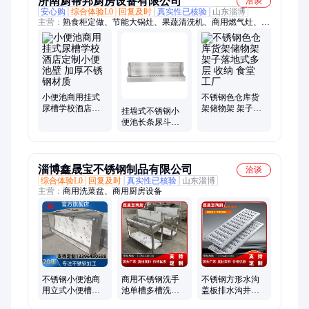
济南厨帮邦厨房设备有限公司
洽谈
安心购
综合体验L0
回复及时
真实性已核验
山东淄博
主营：
熟食柜定做、节能大锅灶、果蔬清洗机、商用燃气灶、食
堂餐桌椅、燃气蒸饭柜、组合柴火灶、四六门冷柜、蒸饭柜蒸
箱、不锈钢水池、酒店设备、厨房设备、煲仔炉、超声波洗碗
机、馒头机、包子机、点菜柜、保温台打饭台、风幕柜、冷藏柜
保鲜柜、烧烤炉、油烟净化、电磁灶、电热锅
小便池商用挂式
不锈钢色仓库货
尿槽学校酒店定
架储物架 架子落
挂墙式不锈钢小
制小便池壁 加厚
地式多层 收纳 食
便池长条尿斗槽
不锈钢材质
堂 工厂
厂家学校公共场
所工厂定制
淄博鑫晟宝不锈钢制品有限公司
洽谈
综合体验L0
回复及时
真实性已核验
山东淄博
主营：
商用洗菜盆、商用厨房设备
不锈钢小便池商
商用不锈钢洗手
不锈钢方形水沟
用立式小便槽尿
池单槽多槽洗刷
盖板排水沟井盖
池工厂学校幼儿
池洗碗池学校水
厨房承重走人可