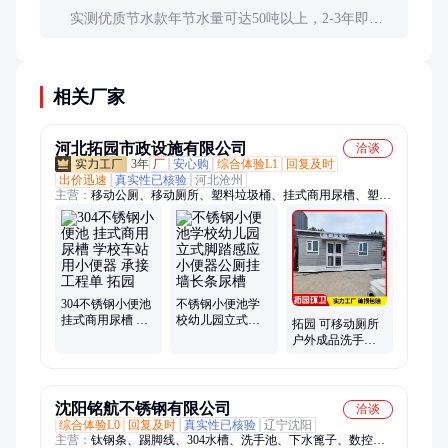
实测优质节水款年节水量可达50吨以上，2-3年即可
收回差价。但要注意水流不足可能影响排水效果。
相关厂家
河北拓园市政设施有限公司
洽谈
3年
厂
安心购
综合体验L1
回复及时
出价迅速
真实性已核验
河北沧州
主营：
移动公厕、移动厕所、塑料垃圾桶、挂式商用尿槽、塑木
长条凳、城市街道垃圾亭
304不锈钢小便池
不锈钢小便池学
挂式商用尿槽 学
校幼儿园立式脚
拓园 可移动厕所
校车站用小便器
踏感应小便器公
户外成品洗手间
承接工程单 拓园
厕挂墙长条尿槽
公园景区卫生间
环保公厕
沈阳铭航不锈钢有限公司
洽谈
综合体验L0
回复及时
真实性已核验
辽宁沈阳
主营：
钛钢条、踢脚线、304水槽、洗手池、下水篦子、数控折