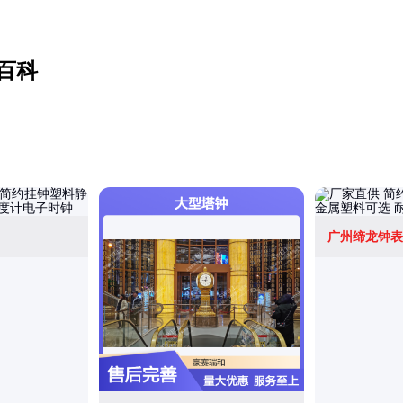
百科
广州缔龙钟表