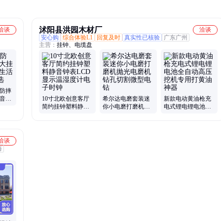
沭阳县洪园木材厂
洽谈
洽谈
安心购
综合体验L1
回复及时
真实性已核验
广东广州
主营：
挂钟、电缆盘
磁防摔
静音不
10寸北欧创意客厅
希尔达电磨套装迷
新款电动黄油枪充
塑料可
简约挂钟塑料静音
你小电磨打磨机抛
电式锂电锂电池全
钟表LCD显示温湿
光电磨机钻孔切割
自动高压挖机专用
度计电子时钟
微型电钻
打黄油神器
洽谈
海