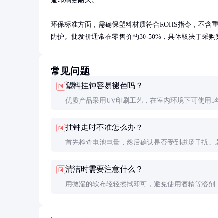
通印刷更耐久。

环保标准方面，需确保塑料材质符合ROHS指令，不含
防护。批发价通常在零售价的30-50%，具体取决于采购
常见问题
塑料挂钟容易褪色吗？
问
优质产品采用UV印刷工艺，在室内环境下可使用5
不褪色。避免阳光直射可延长颜色保持时间。
挂钟走时不准怎么办？
问
首先检查电池电量，然后确认是否受到磁场干扰。
准，可能是机芯问题，建议更换同型号机芯。
清洁时需要注意什么？
问
用微湿的软布轻轻擦拭即可，避免使用酒精等溶剂
损坏表面印刷。清洁前务必取下电池。