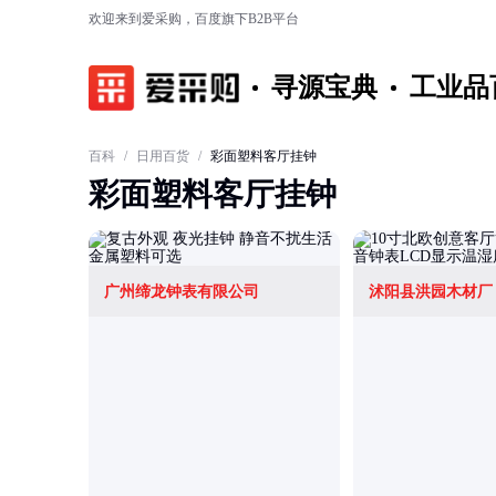
欢迎来到爱采购，百度旗下B2B平台
寻源宝典
工业品
百科
/
日用百货
/
彩面塑料客厅挂钟
彩面塑料客厅挂钟
广州缔龙钟表有限公司
沭阳县洪园木材厂