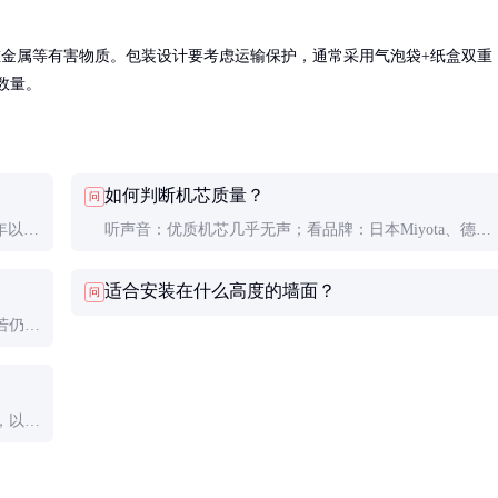
重金属等有害物质。包装设计要考虑运输保护，通常采用气泡袋+纸盒双重
数量。
如何判断机芯质量？
问
年以上
听声音：优质机芯几乎无声；看品牌：日本Miyota、德国
Hermle等品牌质量可靠；试手感：上弦顺滑无卡顿。
适合安装在什么高度的墙面？
问
若仍不
，以防