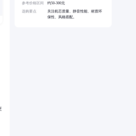
参考价格区间
约50-300元
选购要点
关注机芯质量、静音性能、材质环
保性、风格搭配。
更