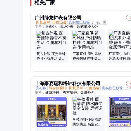
相关厂家
广州缔龙钟表有限公司
回复及时
出价迅速
真实性已核验
广东广州
主营：
景观钟、缔龙钟表、欧式塔楼大钟
复古外观 夜光挂钟
厂家直供 简约风格
厂家直供 防
静音不扰生活 金属
户外防晒挂钟 金属
外墙大挂钟 
塑料可选
塑料可选 耐用精准
扰生活 金属
选
上海豪赛瑞和塔钟科技有限公司
安心购
综合体验L0
回复及时
出价迅速
真实性已核验
上
主营：
建筑塔钟、教堂塔钟、金属外壳
学校塔钟 便捷清洁
防水防尘 高空安装
远程调控