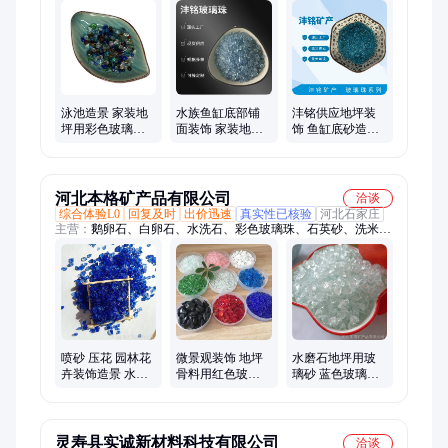
绿沸石、陶瓷砂、麦饭石陶瓷球、海泡石、石墨、硅藻土、碳化
稻壳、贝壳粉、玻璃砂玻璃砂、松树皮、有机覆盖物、蛭石、椰
糠椰壳砖营养土、仿瓷颗粒砂、莫来砂、复合岩片贝壳彩片、电
气石、玛瑙石珠、还原铁粉铁砂
泳池造景 家装地
水族鱼缸底部铺
沣铭供应地坪装
坪用彩色玻璃珠
面装饰 家装地坪
饰 鱼缸底砂造景
多种颜色规格混
用彩色玻璃珠
用彩色玻璃珠 颜
合
色规格能定制
河北本格矿产品有限公司
洽谈
综合体验L0
回复及时
出价迅速
真实性已核验
河北石家庄
主营：
鹅卵石、白卵石、水洗石、彩色玻璃珠、石英砂、洗米
石、白石子、火山石、胶粘石、透水混凝土骨料、透水石子、火
山岩、景观石、碎拼石、夜光石、树坑石、金刚黑、夜光板、磨
脚石、金刚砂、石榴砂、抛光石、工艺品、黑洞石、透水砖、水
族滤
喷砂 压花 园林花
微景观装饰 地坪
水磨石地坪用玻
卉装饰造景 水磨
骨料用红色玻璃
璃砂 蓝色玻璃砂
石地坪用彩色玻
砂 建筑装饰用彩
彩色玻璃珠 上海
璃珠 本格
色玻璃珠 本格
厂家供应
灵寿县实诚新材料科技有限公司
洽谈