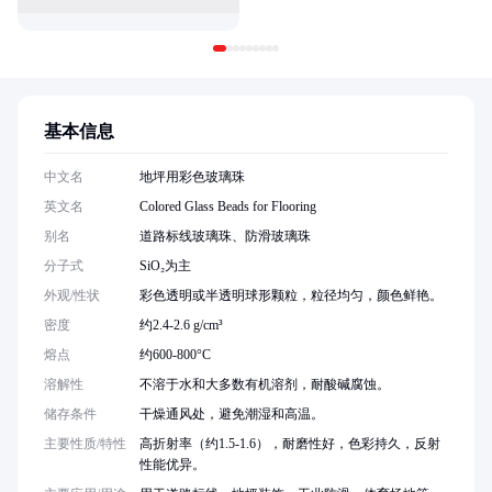
基本信息
中文名
地坪用彩色玻璃珠
英文名
Colored Glass Beads for Flooring
别名
道路标线玻璃珠、防滑玻璃珠
分子式
SiO₂为主
外观/性状
彩色透明或半透明球形颗粒，粒径均匀，颜色鲜艳。
密度
约2.4-2.6 g/cm³
熔点
约600-800°C
溶解性
不溶于水和大多数有机溶剂，耐酸碱腐蚀。
储存条件
干燥通风处，避免潮湿和高温。
主要性质/特性
高折射率（约1.5-1.6），耐磨性好，色彩持久，反射
性能优异。