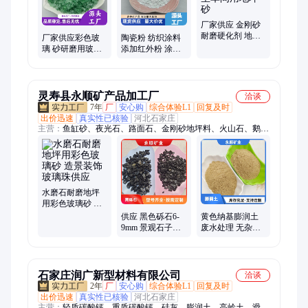
厂家供应 金刚砂
耐磨硬化剂 地坪
厂家供应彩色玻
陶瓷粉 纺织涂料
材料 无尘车间用
璃 砂研磨用玻璃
添加红外粉 涂料
地坪砂
砂 抛光用玻璃微
造纸陶瓷填充用
珠 水磨地坪用玻
白色电气石粉
璃渣
灵寿县永顺矿产品加工厂
洽谈
7年
厂
安心购
综合体验L1
回复及时
出价迅速
真实性已核验
河北石家庄
主营：
鱼缸砂、夜光石、路面石、金刚砂地坪料、火山石、鹅卵
石、雨花石、洗米石、水洗石、机制石子、水磨石子、胶粘石、
石英砂、烘干砂、保温砂、砂浆砂、金刚砂、白沙子、蛭石、荧
光粉、天然彩砂、染色彩砂、透水石子、水刷石石子
水磨石耐磨地坪
用彩色玻璃砂 造
景装饰玻璃珠供
供应 黑色砾石6-
黄色纳基膨润土
应
9mm 景观石子树
废水处理 无杂质
坑铺设 可开发票
膨土岩 防水板
石家庄润广新型材料有限公司
洽谈
2年
厂
安心购
综合体验L1
回复及时
出价迅速
真实性已核验
河北石家庄
主营：
轻质碳酸钙、重质碳酸钙、硅灰、膨润土、高岭土、滑石