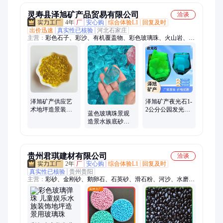
灵寿县泽旭矿产品贸易有限公司
洽谈
4年
厂
安心购
综合体验L1
回复及时
出价迅速
真实性已核验
河北石家庄
主营：
彩色石子、彩沙、有机覆盖物、彩色玻璃珠、火山岩、石
英砂、彩色玻璃砂、蛭石、岩片、钙粉、鹅卵石、膨润土、粉煤
灰、铝矾土、油田堵漏剂、高岭土、木粉、河沙、石膏粉、珍珠
岩、陶粒、金刚砂
泽旭矿产供应艺
泽旭矿产夜光石1-
术地坪造景装饰
2公分公园发光路
蓝色玻璃珠景观
用彩色玻璃珠 玻
面荧光跑道用树
造景水族底砂水
璃扁珠 玻璃砂
脂发光石
磨石地面用打磨
玻璃砂规格可定
制
贵州君琪建材有限公司
洽谈
2年
厂
安心购
综合体验L1
回复及时
真实性已核验
贵州贵阳
主营：
彩砂、金刚砂、鹅卵石、石英砂、滑石粉、河沙、水磨
石、染色彩砂