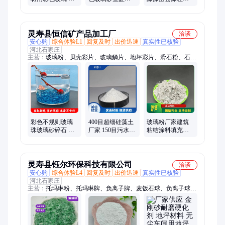
鱼缸造景地坪装
景地坪装饰不规
环氧地坪轻质砂
饰不规则玻璃珠
则玻璃珠蓝水晶
环氧自流平塑料
砂
砂
灵寿县恒信矿产品加工厂
洽谈
安心购
综合体验L1
回复及时
出价迅速
真实性已核验
河北石家庄
主营：
玻璃粉、贝壳彩片、玻璃鳞片、地坪彩片、滑石粉、石英
粉、硅藻土、沸石粉、透明粉、硅酸铝粉、萤石粉、碳酸钙、硫
化铁、云母岩片、云母粉、石墨粉
彩色不规则玻璃
400目超细硅藻土
玻璃粉厂家建筑
珠玻璃砂碎石 水
厂家 150目污水处
粘结涂料填充增
族造景水磨石地
理 工业涂料 吸附
强用 低温低熔点
坪用多色骨料
性能好
免费寄样
灵寿县钰尔环保科技有限公司
洽谈
安心购
综合体验L4
回复及时
出价迅速
真实性已核验
河北石家庄
主营：
托玛琳粉、托玛琳牌、负离子牌、麦饭石球、负离子球、
远红外粉、远红外球、铝矾土、膨润土、陶瓷片、电气石粉、陶
瓷粉、陶瓷球、热敷球、抗菌球、电气石球、碳酸钙