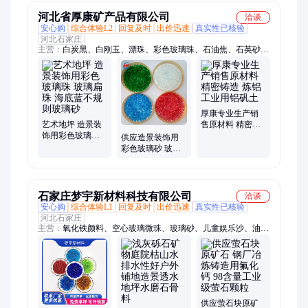
河北省厚康矿产品有限公司
洽谈
安心购
综合体验L2
回复及时
出价迅速
真实性已核验
河北石家庄
主营：
白炭黑、白刚玉、漂珠、彩色玻璃珠、石油焦、石英砂、
陶粒球、电气石、麦饭石球、金刚砂、碳化硅、石墨、陶瓷颗
粒、氧化镁、钛白粉、透明粉、氧化铁、碳酸钙、膨润土、高岭
土、营养土、玄武岩纤维、玻璃纤维、锂辉石
厚康专业生产销
艺术地坪 造景装
售原材料 精密铸
饰用彩色玻璃珠
造 炼铝工业用铝
供应造景装饰用
玻璃扁珠 海底蓝
矾土
彩色玻璃砂 玻璃
不规则玻璃砂
珠 水磨石耐磨地
坪用 玻璃砂骨料
石家庄梦宇新材料科技有限公司
洽谈
安心购
综合体验L1
回复及时
出价迅速
真实性已核验
河北石家庄
主营：
氧化铁颜料、空心玻璃微珠、玻璃砂、儿童娱乐沙、油田
压裂支撑剂、玻璃轻石、高岭土、白云石、凹凸棒土、火山石、
喜马拉雅盐、金刚砂、金属砂、矿物纤维、硅酸铝纤维、石英
砂、矿渣粉、莫来砂、生物质燃烧颗粒、膨润土、重晶石、彩石
子、水晶石系列、远红外系列
供应萤石块原矿