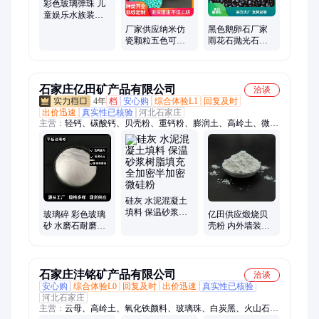
彩色玻璃弹珠 儿
童娱乐水族装饰
地坪造景用玻璃
厂家供应纳米仿
黑色鹅卵石厂家
珠
瓷颗粒五色可选
雨花石抛光石天
游乐场用圆角儿
然黑石景观石家
童娱乐砂
装园林景观铺路
石家庄亿田矿产品有限公司
洽谈
4年
档
安心购
综合体验L1
回复及时
出价迅速
真实性已核验
河北石家庄
主营：
轻钙、碳酸钙、贝壳粉、重钙粉、膨润土、高岭土、微硅
粉、硅藻土、玻璃粉、火山岩、火山石、硅灰、石英粉、重钙、
珍珠岩粉、滑石粉、煤矸石粉、白云石粉、铝矾土、硅酸铝纤
维、蛭石粉、白色鹅卵石、麦饭石粉、陶瓷纤维、长石粉
硅灰 水泥混凝土
填料 保温砂浆树
玻璃碎 彩色玻璃
亿田供应煅烧贝
脂填充全加密半
砂 水磨石耐磨地
壳粉 内外墙装饰
加密微硅粉
坪用高透光玻璃
高档涂料用 饲料
珠 喷丸玻璃微珠
肥料添加用
石家庄沣铭矿产品有限公司
洽谈
安心购
综合体验L0
回复及时
出价迅速
真实性已核验
河北石家庄
主营：
云母、高岭土、氧化铁颜料、玻璃珠、白炭黑、火山石、