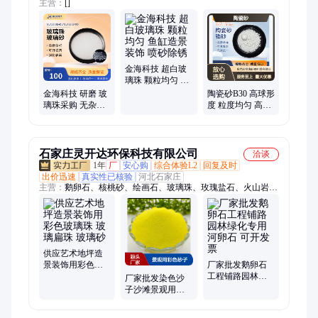
主营：
[]
金海科技 超白玻
璃珠 颗粒均匀 鱼
缸造景装饰 喷砂
金海科技 研磨 玻
陶瓷砂B30 高球形
除锈
璃珠采购 无杂质
度 粒度均匀 高硬
金属表面喷砂
度高韧性 长循环
寿命
石家庄灵开达环保科技有限公司
洽谈
1年
厂
安心购
综合体验L2
回复及时
出价迅速
真实性已核验
河北石家庄
主营：
鹅卵石、核桃砂、绘画石、玻璃珠、玫瑰盐石、火山岩
板、彩色玻璃砂、园林绿化腐殖土、净水处理石英砂
供应艺术地坪造
景装饰用彩色玻
厂家批发鹅卵石
璃珠 玻璃扁珠 玻
工程铺路园林绿
厂家批发染色沙
璃砂
化专用 河卵石 可
子沙滩景观用彩
开发票
色砂子 颜色齐全
免费取样