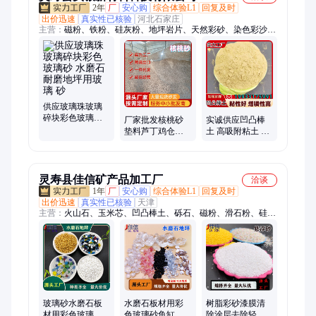
2年
厂
安心购
综合体验L1
回复及时
出价迅速
真实性已核验
河北石家庄
主营：
磁粉、铁粉、硅灰粉、地坪岩片、天然彩砂、染色彩沙、
金玉明沙、天然石子、火山石、竹粉、贝壳彩片、海泡石纤维、
雨花石、石子、营养土
供应玻璃珠玻璃
碎块彩色玻璃砂
厂家批发核桃砂
实诚供应凹凸棒
水磨石耐磨地坪
垫料芦丁鸡仓鼠
土 高吸附粘土 工
用玻璃 砂
金丝熊除臭宠物
业填料用凹凸棒
垫料小宠专用无
粉末
尘
灵寿县佳信矿产品加工厂
洽谈
1年
厂
安心购
综合体验L1
回复及时
出价迅速
真实性已核验
天津
主营：
火山石、玉米芯、凹凸棒土、砾石、磁粉、滑石粉、硅藻
土、贝壳粉、膨润土、珍珠岩、发酵松树皮
玻璃砂水磨石板
水磨石板材用彩
树脂彩砂漆膜清
材用彩色玻璃 砂
色玻璃砂鱼缸造
除涂层去除轻砂