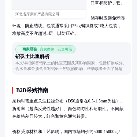
口罩和防护手套。

河北省厚康矿产品有限公司
储存时应避免潮湿
环境，防止结块。包装通常采用25kg编织袋或1吨大包装，
堆放高度不宜超过3层，以防压碎。
商家经验
真实案例 · 安全可信
铝矾土比重解析
本文详细解答铝矾土的比重范围及其影响因素，包括矿物成分、
含水量和杂质含量对铝矾土密度的影响，帮助读者全面了解这一
工业原料的物理特性。
B2B采购指南
采购时需重点关注粒径分布（D50通常在0.5-1.5mm为佳）、
折射率（越高反光性越好）、颜色均匀性和耐磨性。不同颜
色价格差异较大，红色和黄色通常较贵。

价格受原材料和工艺影响，国内市场均价约5000-15000元/