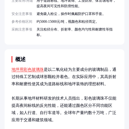
主要应用/用途
用于道路标线、地坪装饰、工业防滑、体育场地等，
提高夜间可见性和防滑性能。
安全注意事项
避免吸入粉尘，操作时佩戴防护口罩和手套。
参考价格区间
约5000-15000元/吨，视颜色和粒径而定。
采购注意事项
关注粒径分布、折射率、颜色均匀性和耐磨性等指
标。
概述
地坪用彩色玻璃珠
是以二氧化硅为主要成分的玻璃制品，通
过特殊工艺制成球形颗粒并着色。在实际应用中，其高折射
率和耐磨性使其成为道路标线和地坪装饰的理想材料。

长期从事地坪材料研发的技术人员指出，彩色玻璃珠不仅能
提高夜间标线的反光性能，还能通过颜色区分不同功能区
域，如人行道、自行车道等。全球年产量约数十万吨，广泛
应用于交通和建筑领域。