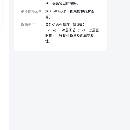
落叶等杂物以防堵塞。
参考价格区间
约80-200元/米（因规格和品牌差
异）
选购要点
关注铝合金厚度（建议0.7-
1.2mm）、涂层工艺（PVDF涂层更
耐用）、连接件质量及配套完整
性。
回