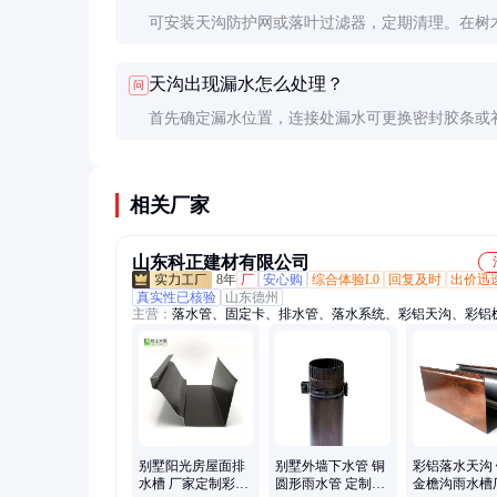
可安装天沟防护网或落叶过滤器，定期清理。在树
区域，建议每季度检查一次。
天沟出现漏水怎么处理？
问
首先确定漏水位置，连接处漏水可更换密封胶条或
封胶；如天沟本体破损，需更换损坏段。建议由专
处理。
相关厂家
山东科正建材有限公司
8年
厂
安心购
综合体验L0
回复及时
出价迅
真实性已核验
山东德州
主营：
落水管、固定卡、排水管、落水系统、彩铝天沟、彩铝
彩铝落水方管、别墅落水天沟、金属成品天沟、彩铝成品天沟
管、铝合金、下水管、雨水槽、雨水方管、纯铜雨水、室外排
品檐沟、外墙排水、阳光房屋面、屋面集水槽、屋面排水槽、
水槽、屋檐排水槽、屋檐集水槽
别墅阳光房屋面排
别墅外墙下水管 铜
彩铝落水天沟
水槽 厂家定制彩铝
圆形雨水管 定制落
金檐沟雨水槽