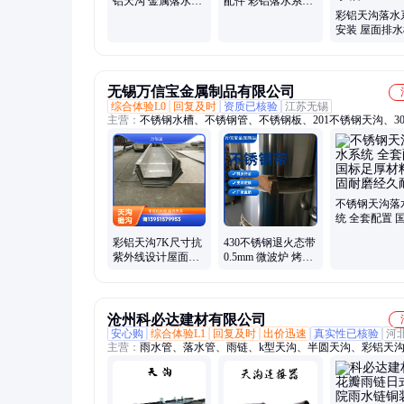
铝天沟 金属落水槽
配件 彩铝落水系统
尺寸齐全
成品天沟
彩铝天沟落水
安装 屋面排
品彩铝天沟 
屋檐雨水槽
无锡万信宝金属制品有限公司
综合体验L0
回复及时
资质已核验
江苏无锡
主营：
不锈钢水槽、不锈钢管、不锈钢板、201不锈钢天沟、30
钢天沟、430不锈钢天沟、不锈钢天沟、不锈钢天沟水槽、304
钢天沟、不锈钢角钢、不锈钢棒
不锈钢天沟落
统 全套配置 
厚材料 坚固
彩铝天沟7K尺寸抗
430不锈钢退火态带
久耐用
紫外线设计屋面排
0.5mm 微波炉 烤箱
水槽多层建筑落水
外壳 冲压性能稳定
系统定制
耐用
沧州科必达建材有限公司
安心购
综合体验L1
回复及时
出价迅速
真实性已核验
河
主营：
雨水管、落水管、雨链、k型天沟、半圆天沟、彩铝天
囱帽、檐沟