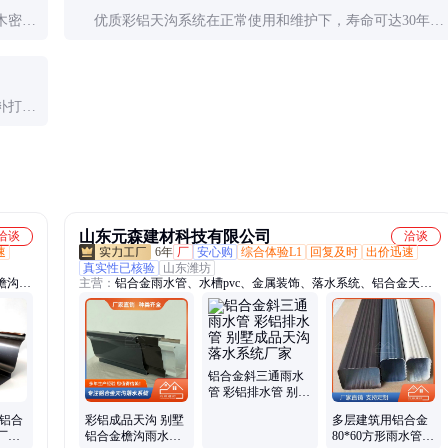
木密集
优质彩铝天沟系统在正常使用和维护下，寿命可达30年以
上。PVDF涂层保色期约15-20年，铝合金基材几乎不会腐
蚀。
补打密
业人员
山东元森建材科技有限公司
洽谈
洽谈
速
6年
厂
安心购
综合体验L1
回复及时
出价迅速
真实性已核验
山东潍坊
檐沟、
主营：
铝合金雨水管、水槽pvc、金属装饰、落水系统、铝合金天
、雨水
沟、金属烟囱、穿墙侧排、不锈钢虹吸
水、成
檐沟集
铝合金斜三通雨水
管 彩铝排水管 别墅
成品天沟落水系统
 铝合
彩铝成品天沟 别墅
多层建筑用铝合金
厂家
厂家
铝合金檐沟雨水管
80*60方形雨水管