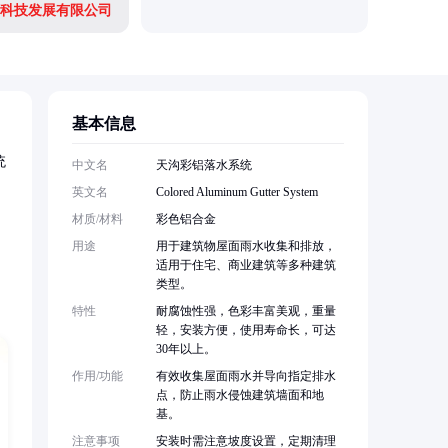
科技发展有限公司
基本信息
统
中文名
天沟彩铝落水系统
英文名
Colored Aluminum Gutter System
材质/材料
彩色铝合金
用途
用于建筑物屋面雨水收集和排放，
适用于住宅、商业建筑等多种建筑
类型。
特性
耐腐蚀性强，色彩丰富美观，重量
轻，安装方便，使用寿命长，可达
30年以上。
作用/功能
有效收集屋面雨水并导向指定排水
点，防止雨水侵蚀建筑墙面和地
基。
注意事项
安装时需注意坡度设置，定期清理