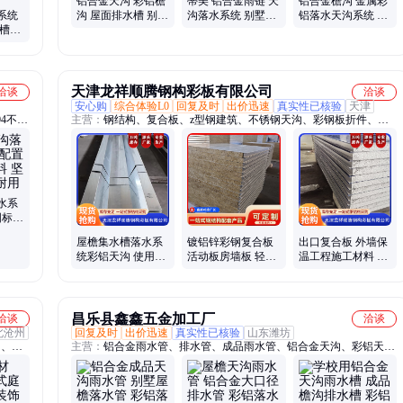
铝合金天沟 彩铝檐
蒂美 铝合金雨链 天
铝合金檐沟 金属彩
系统
沟 屋面排水槽 别墅
沟落水系统 别墅屋
铝落水天沟系统 蒂
水槽成
洋房落水系统
檐装饰彩铝雨水链
美设计 欢迎来电
铝合金
天津龙祥顺腾钢构彩板有限公司
洽谈
洽谈
安心购
综合体验L0
回复及时
出价迅速
真实性已核验
天津
4不锈
主营：
钢结构、复合板、z型钢建筑、不锈钢天沟、彩钢板折件、建
D不锈
筑装饰材料
水系
国标足
耐磨经
屋檐集水槽落水系
镀铝锌彩钢复合板
出口复合板 外墙保
统彩铝天沟 使用时
活动板房墙板 轻质
温工程施工材料 现
间长 龙祥顺腾
高强 现货充足 龙祥
货 龙祥顺腾
顺腾
昌乐县鑫鑫五金加工厂
洽谈
洽谈
北沧州
回复及时
出价迅速
真实性已核验
山东潍坊
沟、烟
主营：
铝合金雨水管、排水管、成品雨水管、铝合金天沟、彩铝天
沟、天沟雨水管、纯铜天沟、Pvc天沟、金属烟囱帽、雨水链、虹吸
雨水斗、阳光房弯头、纯铜雨水管、Pvc雨水管、雨链