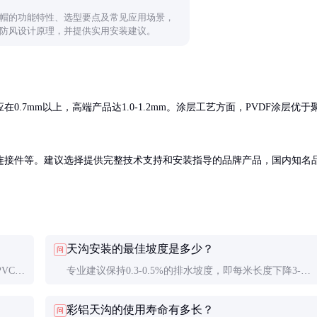
帽的功能特性、选型要点及常见应用场景，
防风设计原理，并提供实用安装建议。
7mm以上，高端产品达1.0-1.2mm。涂层工艺方面，PVDF涂层优于
连接件等。建议选择提供完整技术支持和安装指导的品牌产品，国内知名
天沟安装的最佳坡度是多少？
问
VC，
专业建议保持0.3-0.5%的排水坡度，即每米长度下降3-
色，寿
5mm。坡度过小排水不畅，过大则影响美观且可能降低
彩铝天沟的使用寿命有多长？
问
天沟容量。