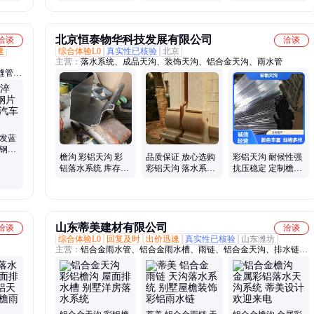
 屋面
落水系统 规格齐全
成品天沟檐沟尺寸
均可定制元森
北京恒泰物华科技发展有限公司
洽谈
洽谈
速
综合体验L0
真实性已核验
北京
主营：
落水系统、成品天沟、装饰天沟、铝合金天沟、雨水管
缝管、
格板、
、螺旋
板、高
火发蓝
碳钢带
檐沟 彩铝天沟 彩
品质保证 放心选购
彩铝天沟 耐候性强
铝落水系统 库存现
彩铝天沟 落水系统
抗压稳定 定制檐沟
货 一站式供应省心
8英寸 金属落水方
屋面落水系统
可定制
管雨水管
山东蒂美建材有限公司
洽谈
洽谈
综合体验L0
回复及时
出价迅速
真实性已核验
山东潍坊
主营：
铝合金雨水管、铝合金雨水槽、雨链、铝合金天沟、排水链、
烟囱帽