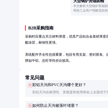
大型锅炉房烟囱帽
本文解析大型锅炉房烟囱
帮助工业用户理解其防雨
B2B采购指南
采购时应重点关注材料厚度，优质产品铝合金基材厚度应在0.
酯涂层，耐候性更强。

系统配件齐全性也很重要，包括专用支架、密封胶条、
牌如中铝、忠旺等性价比较高。
常见问题
彩铝天沟和PVC天沟哪个更好？
问
彩铝天沟在耐用性、美观度和使用寿命上全面优于P
特别适合高端建筑。PVC天沟价格较低但易老化变
如何防止天沟被落叶堵塞？
问
命通常只有10-15年。