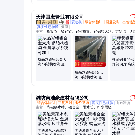
合金檐沟天沟落水
水管排水系统
金属成品天沟
系统
集水槽
天津国宏管业有限公司
4年
档
安心购
综合体验L1
回复及时
出价迅
真实性已核验
天津
主营：
螺旋管、镀锌管、镀锌螺旋、锌铝镁天沟、方矩管、无
套管、镀锌水泵管、Z型钢、烤蓝打包带、镀锌带钢、镀锌钢
玻璃棉毡、钢轨、热镀锌卷、钢轨压板、马钢彩涂卷、彩钢板
打井管、螺旋地桩、建筑预埋桩、河道钢板桩、C型钢、楼承
压合金管
成品彩铝铝合金天
弹簧钢带 淬
沟 钢结构檐沟 金属
弹簧钢片 高
落水系统可加工
材 汽车钢
成品彩铝铝合金天
沟 钢结构檐沟 金属
落水系统可加工
潍坊美迪豪建材有限公司
综合体验L1
回复及时
出价迅速
真实性已核验
山东潍坊
主营：
彩铝接水槽、铝合金、雨水管、排水雨链
美迪豪落水系统彩
美迪豪铝合金天沟