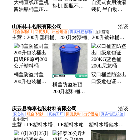
瓶清洗机、玻璃瓶洗瓶机、回转式冲瓶机
大桶直线压盖机
自流式食用油灌
标机 圆瓶不干
酱油醋桶盖压盖
装机 半自动灌
胶贴标签机 沐
封口机 防盗盖
装设备 酱油醋
浴露洗发水贴标
不伤瓶盖 不锈
灌装生产线 自
山东林丰包装有限公司
设备
洽谈
钢
动定位
综合体验L1
回复及时
出价迅速
真实性已核验
山东济南
主营：
200升塑料桶、200升烤漆桶、200升镀锌桶、
1000升吨桶、25升塑料桶、50升塑料桶、125升开口
塑料桶、160升开口塑料桶、200升开口塑料桶、200
升环氧内涂桶、200升PVF内涂桶、200升EPR内涂
桶、200升钢塑复合桶、200升高清磷化桶、20-50升
桶盖防盗封盖
双口桶盖防盗出
内涂桶
200升包装桶出
口级危包证
桶盖防盗鼓顶
口级PE原料200
200KG蓝色桶
200升塑料桶出
公斤塑料桶
200L尼龙桶
口级200L化工
桶食品级
庆云县祥泰包装材料有限公司
洽谈
安心购
综合体验L1
真实工厂
回复及时
出价迅速
真实性已核验
山东德州
主营：
PE塑料水塔、PE塑料水箱、塑料水塔储水
罐、防盗盖、25升堆码桶、20升塑料桶、25升塑料
桶、50升塑料桶、10吨塑料桶、15吨塑料桶、20吨塑