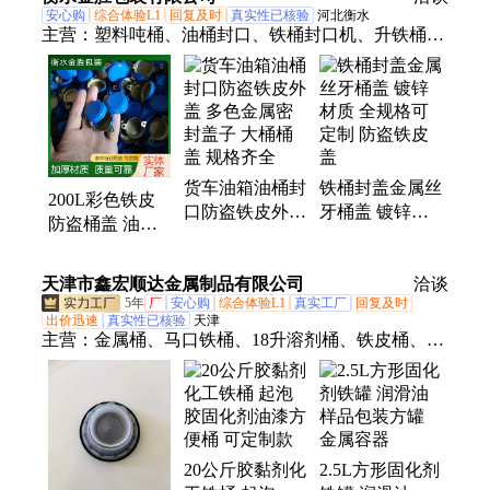
安心购
综合体验L1
回复及时
真实性已核验
河北衡水
主营：
塑料吨桶、油桶封口、铁桶封口机、升铁桶
盖、铁桶封口盖、塑料封口盖
货车油箱油桶封
铁桶封盖金属丝
200L彩色铁皮
口防盗铁皮外盖
牙桶盖 镀锌材
防盗桶盖 油桶
多色金属密封盖
质 全规格可定
呼吸透气盖商用
子 大桶桶盖 规
制 防盗铁皮盖
铁皮盖
天津市鑫宏顺达金属制品有限公司
格齐全
洽谈
5年
厂
安心购
综合体验L1
真实工厂
回复及时
出价迅速
真实性已核验
天津
主营：
金属桶、马口铁桶、18升溶剂桶、铁皮桶、化
工桶、铁桶、20升油漆桶、20升涂料桶、4升方罐、
18升食用油桶、化学试剂、5升方罐、油桶、1升机油
罐、垃圾桶、4升润滑油罐、20升马口铁桶、化工
罐、20升开口桶、18升乳胶漆桶、油罐、0.3升圆罐、
20公斤胶黏剂化
2.5L方形固化剂
10升方形铁桶、4升方形铁罐、0.3升圆形铁罐