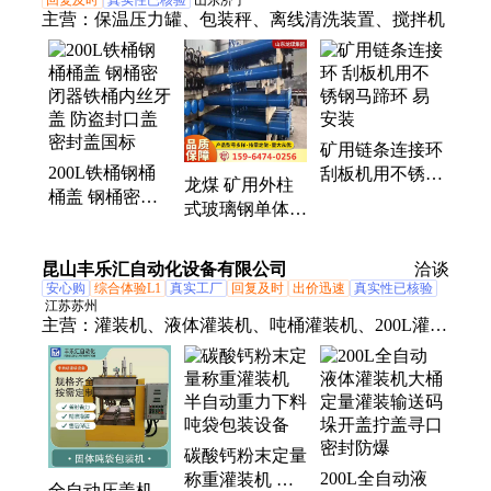
主营：
保温压力罐、包装秤、离线清洗装置、搅拌机
矿用链条连接环
200L铁桶钢桶
刮板机用不锈钢
龙煤 矿用外柱
桶盖 钢桶密闭
马蹄环 易安装
式玻璃钢单体液
器铁桶内丝牙盖
压支柱 巷道掘
防盗封口盖密封
进支护设备
昆山丰乐汇自动化设备有限公司
盖国标
洽谈
安心购
综合体验L1
真实工厂
回复及时
出价迅速
真实性已核验
江苏苏州
主营：
灌装机、液体灌装机、吨桶灌装机、200L灌装
机、全自动灌装机、颗粒包装机、粉末包装机、吨袋
包装机
碳酸钙粉末定量
200L全自动液
称重灌装机 半
全自动压盖机