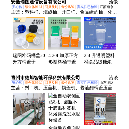
安徽瑞图通信设备有限公司
洽谈
垫片
安心购
综合体验L1
回复及时
出价迅速
真实性已核验
江苏南京
主营：
塑料桶、螺旋桶、开口桶、食品级的桶、化工
桶、家用塑料小水桶、发酵塑料桶、奶茶桶、塑料圆
桶、5l塑料桶、水桶、方形塑料桶、食品级塑料桶、
涂料桶、机油桶、海蜇桶、龙虾桶、化肥桶、乳胶漆
桶、包装桶、肥料桶、种子包装桶、酒酿包装桶、透
明塑料桶
瑞图堆码桶盖20
4-20L加厚正方
25L升透明塑料
升方桶盖子
形塑料桶带盖大
桶食品级糖浆火
60mm盖 25L塑
口径酱料包装桶
锅店用包装桶农
料桶防盗盖加厚
工业用涂料桶水
资有机肥酒糟分
青州市德旭智能环保科技有限公司
洽谈
密封PE多色
桶
装桶
安心购
综合体验L0
回复及时
出价迅速
真实性已核验
山东潍坊
主营：
封口机、压盖机、锁盖机、酱油醋桶盖压盖封
口机、烘干机、调味品、标签机、灌装机、料酒灌
装、灌装设备、香油设备、圆盘冲瓶机、瓶子清洗
机、灌装流水线、圆盖旋盖机、灌装生产线、蜘蛛吹
干机、用油生产线、润滑油灌装线、玻璃瓶清洗机、
口服液封盖机、叶面肥灌装设、全自动搓盖机、塑料
全自动双侧面贴