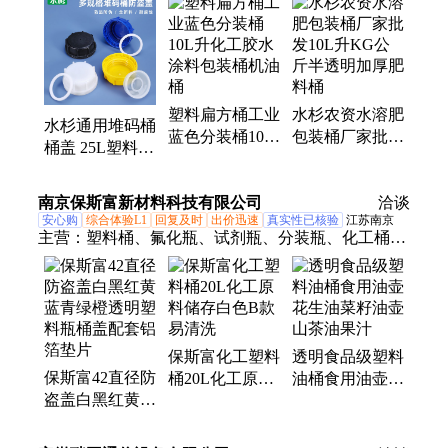
酸碱堆码桶、废液桶、机油桶、农资桶、水溶肥桶、
透明塑料桶、25L塑料桶、高阻隔瓶、固体瓶、PP
桶、PE瓶、洗护瓶、工业用桶、圆瓶、堆码桶
塑料扁方桶工业
水杉农资水溶肥
水杉通用堆码桶
蓝色分装桶10L
包装桶厂家批发
桶盖 25L塑料桶
升化工胶水涂料
10L升KG公斤
防盗盖 20升方
包装桶机油桶
半透明加厚肥料
桶盖子60mm
南京保斯富新材料科技有限公司
桶
洽谈
安心购
综合体验L1
回复及时
出价迅速
真实性已核验
江苏南京
主营：
塑料桶、氟化瓶、试剂瓶、分装瓶、化工桶、
实验室废液桶、实验室试剂桶、耐酸碱堆码桶、耐酸
碱废液桶、加厚试剂密封桶、PE瓶、塑料瓶、圆瓶、
方瓶、广口瓶、PP瓶、大口方瓶、耐酸碱试剂瓶、包
装桶、农资桶、化学试剂瓶、PE塑料瓶、废液桶、工
保斯富化工塑料
透明食品级塑料
业用桶
保斯富42直径防
桶20L化工原料
油桶食用油壶花
盗盖白黑红黄蓝
储存白色B款易
生油菜籽油壶山
青绿橙透明塑料
清洗
茶油果汁
瓶桶盖配套铝箔