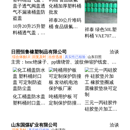
料桶、30吨塑料桶、60升抱箍桶、8吨塑料桶、50吨
塑料桶、10吨卧式塑料桶、20吨卧式塑料水罐、25公
祥泰20公斤堆码
斤塑料桶、50公斤塑料桶、10吨塑料水塔、20吨塑料
10升20升25升塑
桶 食品级氟化
罐、30吨立式塑料罐、10公斤塑料桶
祥泰 绿色50L塑
料桶透气盖，盖
桶加厚塑料桶批
料桶 VAE707乳
子透气阀盖透气
发
液方桶双层螺旋
不漏液桶盖防盗
盖带内塞密封条
日照恒鲁橡塑制品有限公司
盖
洽谈
不漏液
综合体验L0
回复及时
出价迅速
真实性已核验
山东日照
主营：
bmc绝缘子、pp缠绕管、波纹伸缩护线套、化
工桶盖、阀门堵盖、硅胶发泡密封垫、线束护帽、橡
胶护套
化工桶盖防水盖
吨桶用护板 可
三元一丙硅胶件
塑料桶封口盖
定制保护防撞板
硅胶垫片加工
可定制防盗盖防
发动机电池保护
橡胶垫圈减震橡
尘盖
板厂家
胶垫块可定制
山东国煤矿业有限公司
洽谈
回复及时
真实性已核验
山东济宁