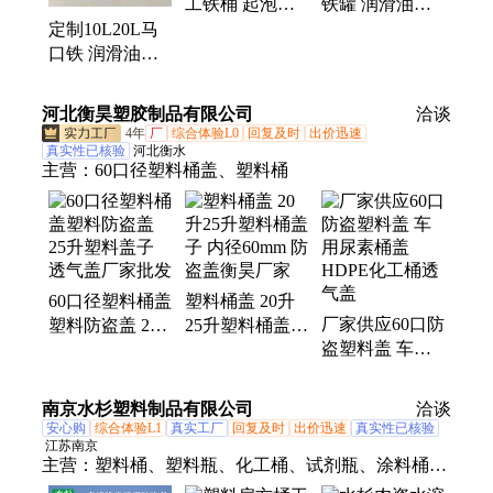
工铁桶 起泡胶
铁罐 润滑油样
固化剂油漆方便
品包装方罐 金
定制10L20L马
桶 可定制款
属容器
口铁 润滑油桶
盖 出口密封桶
防盗盖 塑料盖
河北衡昊塑胶制品有限公司
洽谈
4年
厂
综合体验L0
回复及时
出价迅速
真实性已核验
河北衡水
主营：
60口径塑料桶盖、塑料桶
60口径塑料桶盖
塑料桶盖 20升
厂家供应60口防
塑料防盗盖 25
25升塑料桶盖子
盗塑料盖 车用
升塑料盖子 透
内径60mm 防盗
尿素桶盖 HDPE
气盖厂家批发
盖衡昊厂家
化工桶透气盖
南京水杉塑料制品有限公司
洽谈
安心购
综合体验L1
真实工厂
回复及时
出价迅速
真实性已核验
江苏南京
主营：
塑料桶、塑料瓶、化工桶、试剂瓶、涂料桶、
小龙虾桶、化肥桶、农药瓶、肥料桶、食品级桶、耐