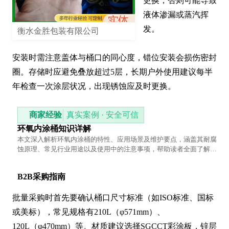
更换，否则可能导致
液体渗漏或蒸汽挥
发。

衡水金胜包装有限公司
安装时需注意盖体与桶口的同心度，错位安装会损伤密封
圈。存储时应避免叠放超过5层，长期户外使用建议每半
年检查一次涂层状况，出现锈蚀应及时更换。
商家经验
真实案例 · 安全可信
环氧内涂桶知识详解
本文深入解析环氧内涂桶的特性、应用场景及维护要点，涵盖其耐腐
蚀原理、常见行业用途以及使用中的注意事项，帮助读者全面了解这
一工业包装解决方案。
B2B采购指南
批量采购时首先要确认桶口尺寸标准（如ISO标准、国标
或美标），常见规格有210L（φ571mm）、
120L（φ470mm）等。材质建议选择SGCCT彩涂板，锌层