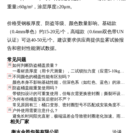
重量≥60g/m²，涂层厚度≥20μm。

价格受钢板厚度、防盗等级、颜色数量影响。基础款
（0.4mm单色）约15-20元/个，高端款（0.6mm双色带UN
认证）可达40-50元/个。建议要求供应商提供盐雾试验报
告和密封性能测试数据。
常见问题
问
如何判断防盗桶盖质量？
一看材质厚度（用卡尺测量），二试锁扣力度（应需5-10kg力
问
不同颜色的桶盖性能有区别吗？
才能开启），三查密封圈弹性（按压后应快速回弹无永久变
颜色本身不影响基础性能，但深色系（如红色、蓝色）的涂层
形）。
问
防盗桶盖能重复使用吗？
通常更厚，户外耐候性略优于浅色系。
带锁扣设计的可重复使用，但每次需更换密封圈；撕裂环设计
问
为何有些桶盖安装后密封不严？
为一次性使用，开启后必须更换新盖。
常见原因有三：桶口变形、密封圈型号不匹配或安装角度不
问
户外使用需要注意什么？
正。建议使用专用压盖工具确保均匀受力。
避免长时间阳光直射，极端温差会导致密封圈老化加速。雨季
相关厂家
应每月检查盖内有无积水，防止锈蚀。
衡水金胜包装有限公司
洽谈