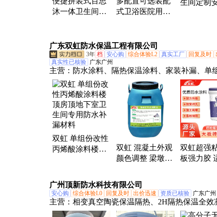
便捷拼装式百思
多配置可选装配
生间定制
沐一体卫生间一
式卫浴医院用一
房改造整
体式卫浴直供服
体式整体卫生间
淋浴房干
务放心安全环保
集成独立浴室
1517
广东双虹防水保温工程有限公司
3年
档
安心购
综合体验L2
真实工厂
回复及时
真实性已核验
广东广州
主营：
防水涂料、隔热保温涂料、家装补漏、单
烯酸防水涂料、翻新隔热、防腐防水涂料、防水
保温凝胶、路桥防水、吸音隔音涂料
双虹 单组份改性
双虹 混凝土外观
双虹超强
丙烯酸涂料楼顶
颜色调整 梁墩柱
板强力胶 
房顶地下室卫生
墙面屋面硅树脂
多种材质 
间专用防水补漏
色差处理修复调
贴不开裂 
材料
广州顶新防水科技有限公司
整剂
用
安心购
综合体验L0
回复及时
出价迅速
资质已核验
广东广州
主营：
相变真空陶瓷保温隔热、2H隔热保温全效
水性纳米中空玻璃微珠、单组份聚脲、中空玻璃