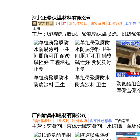
料 适用于
防水涂料
防水涂料厂家
顶 外墙 
场景
河北正曼保温材料有限公司
1年
档
综合体验L1
回复及时
出价迅速
真实性
上海
主营：
玻璃鳞片胶泥、聚氨酯保温喷涂、b1级聚
涂、单组份、双组份聚脲喷涂、环氧玻璃鳞片胶
温玻璃鳞片胶泥、轻集料混凝土A型
单组份聚脲防水
单组份聚脲防水
聚氨酯组合
防腐涂料 卫生间
防腐涂料 卫生间
库保温保冷
厕所可用 耐酸碱
厕所可用 耐酸碱
度高 操作
性好 工程承包 正
性好 发货及时 正
曼
曼
曼
广西新高和建材有限公司
综合体验L0
回复及时
出价迅速
真实性已核验
广西南宁
主营：
速凝剂、液体无碱速凝剂、水玻璃、单组
路快速修补料、锚固剂、支座灌浆料、压浆料、