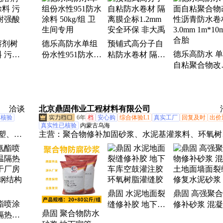
、反射
明防水胶、防水胶涂料、黄胶搭接胶带
音涂
溶剂树
德乐高防水单组
预铺式高分子自
德乐高防水 
 污水
份水性951防水涂
粘防水卷材 隔离
自粘聚合物改
强酸碱
料 50kg/组 卫生
膜企标1.2mm 安
沥青防水卷材
间专用
全环保 非大禹
3.0mm 1m*1
合胎
洽谈
北京鼎固伟业工程材料有限公司
已核验
6年
档
安心购
综合体验L1
真实工厂
回复及时
出价
真实性已核验
内蒙古乌海
塑、混
主营：
聚合物修补加固砂浆、水泥基灌浆料、环氧树
材料、
灌浆料、单组份防水砂浆、道路快速修补料、聚合物
脲喷
水防腐砂浆、聚丙烯乳液砂浆、环氧树脂胶泥、环氧
、防水
脂砂浆、水泥基渗透结晶防水涂料、混凝土防碳化涂
温、防
料、环氧灌浆树脂胶、裂缝空鼓胶、环氧树脂植筋胶
鼎固 水泥地面裂
鼎固 高强聚
环氧树脂粘钢胶、环氧树脂碳布胶、环氧树脂界面胶
酯喷涂
缝修补胶 地下车
修补砂浆 混
J302环氧界面剂、J303混凝土起沙处理剂、EC-1高强
鼎固 聚合物防水
隔热材
库空鼓灌注胶 环
地面墙面裂缝
面剂、108浓缩建筑胶粉、环氧树脂涂料、水泥基自