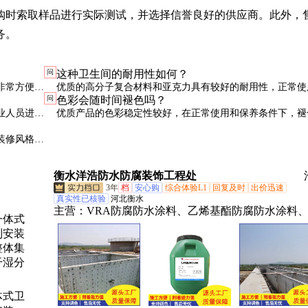
购时索取样品进行实际测试，并选择信誉良好的供应商。此外，
务。
问
这种卫生间的耐用性如何？
非常方便。
优质的高分子复合材料和亚克力具有较好的耐用性，正常使
问
色彩会随时间褪色吗？
下寿命可达10年以上。避免尖锐物品划伤表面可延长使用寿
业人员进行
优质产品的色彩稳定性较好，在正常使用和保养条件下，褪
不明显。避免长时间阳光直射可进一步保护色彩。
装修风格。
衡水洋浩防水防腐装饰工程处
3年
档
安心购
综合体验L1
回复及时
出价迅速
真实性已核验
河北衡水
主营：
VRA防腐防水涂料、乙烯基酯防腐防水涂料
氧树脂防腐防水涂料、单组份、抗臭氧氟碳防腐防水
料
体式卫