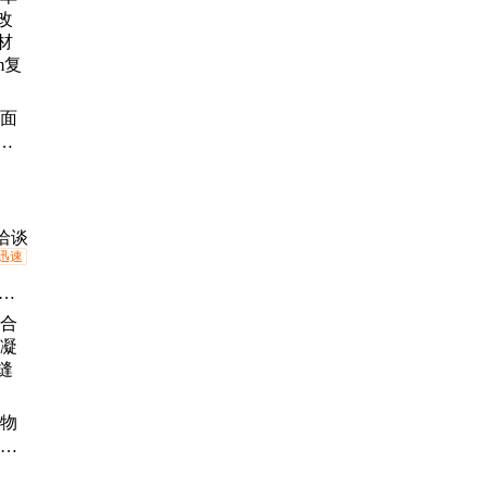
单面
性
0m复
洽谈
迅速
脂
防
树
、
合物
、
凝土
界
修
流平