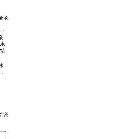
洽谈
涂
固
灰)
1
沥
水
水池
结力
洽谈