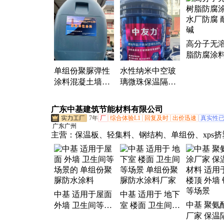
温隔热、陶瓷凝胶绝热系统、渗透结晶防水涂料
隔热涂料、水性防锈漆、固砂宝、隔音涂料、吸
料、防腐涂料、水性气硅涂膏
高分子无
脂防腐涂料
厂防腐 耐
单组份聚脲弹性
水性纳米中空玻
涂料混凝土墙面
璃微珠保温隔热
防水胶厨房卫生
涂料 外墙隔热水
间止漏修缮胶
性环保高效降温
广东中基建筑节能材料有限公司
涂层
7年
厂
综合体验L1
回复及时
出价迅速
真实性
广东广州
主营：
保温板、轻集料、钢结构、单组份、xps挤
凝土、隔热板、隔热漆、发泡剂、聚氨酯、防水
泡沫塑料、屋顶隔热、防水补漏、隔热保温、聚
涂、防水保温、聚脲防腐、屋面防水、防腐除锈
堵漏、发泡水泥、隔热喷涂、防水涂料、泡沫保
中基 适用于屋面
中基 适用于 地下
腐涂料
中基 聚氨
外墙 卫生间等场
室 楼面 卫生间等
厂家 保温
景的 单组份聚脲
场景 单组份聚脲