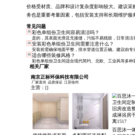
价格受材质、品牌和设计复杂度影响较大。建议采
务也是重要考量因素，包括安装支持和长期维护服
常见问题
问
彩色单组份卫生间容易清洁吗？
是的，其表面光滑且无接缝，污垢不易残留，日常清洁
问
安装彩色单组份卫生间需要注意什么？
建议使用中性清洁剂擦拭，避免使用强酸强碱清洁剂。
安装前需确保地面平整，排水管道位置正确。建议由专
问
适合哪些装修风格？
安装，以确保密封性和使用安全性。
彩色单组份卫生间适合现代简约、北欧、工业风等多种
相关厂家
用户可根据整体装修色调选择合适的卫生间颜色。
南京正标环保科技有限公司
厂家直供
品质保证
江苏徐州
主营：
[]
百思沐一