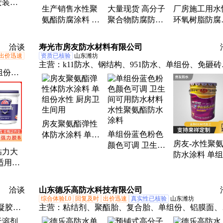
安装旧
生产销售水性聚
大量现货 高分子
厂房施工用水
体集成
氨酯防腐涂料 单
聚合物防腐防水
环氧树脂防腐
湿分离
组份厨房卫生间
涂料 坚韧不易断
水涂料 无机
用防腐防水涂料
裂
涂料耐水性良
洽谈
寿光市房友防水材料有限公司
出价迅速
资质已核验
山东潍坊
主营：
k11防水、钢结构、951防水、单组份、免砸砖
组份丙
彩钢瓦、聚氨酯、喷涂速凝、堵漏防水、阳台防水、
卷材、
透结晶、防水补漏、防水材料、屋面防水、补漏胶带
橡胶沥青、橡胶防水、干粉胶可、液体卷材、隔热卷
材、改性沥青、防腐涂料、牌沥青漆、外墙涂料、防
房友聚氨酯弹性
卷材、金属屋面
单组份蓝色粉色
体防水涂料 单组
房友-水性聚
颜色可调 卫生间
份水性 厨房卫生
粘力大
防水涂料 单
可用防水材料 水
间用
适用于
蓝色粉色颜色
性聚氨酯防水涂
牢固粘
调 卫生间可
料
持久耐
水材料
洽谈
山东德乐高防水科技有限公司
综合体验L0
回复及时
出价迅速
真实性已核验
山东潍坊
凝胶、
主营：
粘结剂、聚酯胎、复合胎、单组份、铝膜面、
微珠保
漏灵、防水材料、自粘卷材、防水卷材、防水涂料、