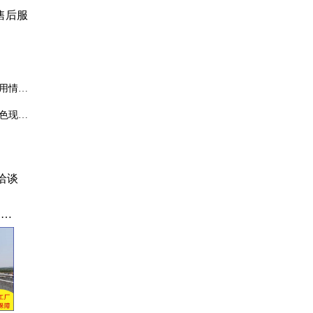
售后服
用情况
命。
色现象
洽谈
、环
涂