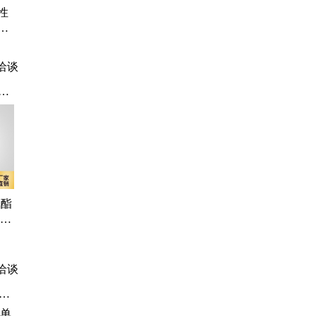
性
防
防腐
好
洽谈
、
渗
、
水
氨酯
组份
可
用防
洽谈
堵
透