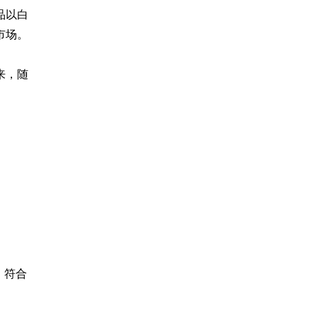
品以白
场。

来，随
，符合