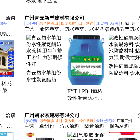
砂浆 地下室管道
厂房 楼
氧树脂灌缝胶
复水泥砂浆
砂浆、碳纤维布
卫生间防渗防腐
钢结构等
单组份水泥砂浆
洽谈
广州青云新型建材有限公司
已核验
安心购
综合体验L1
回复及时
出价迅速
真实性已核验
广东广州
主营：
液体卷材、防水卷材、水泥基渗透结晶型防水
氨酯喷
料、单组份聚氨酯防水涂料、反射隔热防水涂料、非
泥、高
化橡胶沥青防水涂料、JS聚合物水泥基防水涂料、红(
橡胶防水涂料、PB型聚合物改性沥青防水涂料、FYT-
改进型防水涂料、SBS改性沥青防水卷材、自粘改性
改性硅氧烷防
青防水卷材、防腐防水涂料
青云防水单组份
防腐涂料 饮
水性聚氨酯防水
防腐材料 粘
料 冷
涂料 卫生间施工
强 耐候性好
 膨胀
FYT-1 PB-1道桥
粘结力强耐候性
便捷 正
改性沥青防水涂
好
料厂家施工质量
保证弹性单组分
洽谈
广州碧家索建材有限公司
水性
安心购
综合体验L1
回复及时
出价迅速
资质已核验
广东广州
份、道
主营：
单组份、防水涂料、隔音涂料、保温材料
灌浆