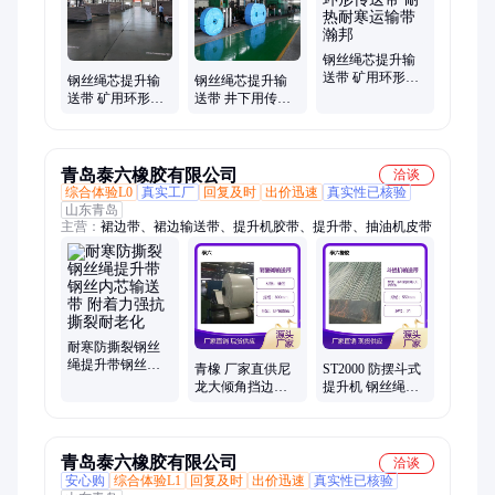
钢丝绳芯提升输
送带 矿用环形传
钢丝绳芯提升输
钢丝绳芯提升输
送带 耐热耐寒运
送带 矿用环形传
送带 井下用传送
输带 瀚邦
送带 耐热耐寒运
带 耐热耐寒运输
输带 工厂现货
带 工厂现货
青岛泰六橡胶有限公司
洽谈
综合体验L0
真实工厂
回复及时
出价迅速
真实性已核验
山东青岛
主营：
裙边带、裙边输送带、提升机胶带、提升带、抽油机皮带
耐寒防撕裂钢丝
绳提升带钢丝内
青橡 厂家直供尼
ST2000 防摆斗式
芯输送带 附着力
龙大倾角挡边输
提升机 钢丝绳输
强抗撕裂耐老化
送带 耐磨防滑 提
送带 添加双层防
升机传送带
撕裂 可需定做
青岛泰六橡胶有限公司
洽谈
安心购
综合体验L1
回复及时
出价迅速
真实性已核验