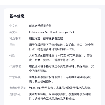
基本信息
中文名
耐寒钢丝绳提升带
英文名
Cold-resistant Steel Cord Conveyor Belt
材质/材料
钢丝绳芯、耐寒橡胶覆盖层
用途
用于低温环境下的物料输送，如矿山、港口、冶金等
行业，特别适合寒冷地区的露天作业。
特性
具有优异的耐寒性能（-40℃至-60℃不脆裂）、高强
度、耐磨、抗冲击，适用于恶劣工况。
作用/功能
在低温环境下稳定输送各类散装物料，确保高效、安
全的物料运输。
注意事项
避免长期暴露在极端低温下，定期检查钢丝绳芯状
态，防止机械损伤。
参考价格区间
约200-800元/平方米，具体价格取决于规格和品牌。
选购要点
关注耐寒等级、钢丝绳芯强度、覆盖层厚度及耐磨
性，选择符合工况需求的品牌和规格。