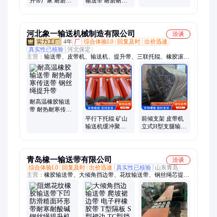
升带厂家 耐磨耐
输送带 耐磨耐寒
等 货源直供
寒 矿山采掘 厂家
矿山冶金码头等
直营
货源直供
河北象一输送机械制造有限公司
洽谈
4年
厂
综合体验L0
回复及时
出价迅速
真实性已核验
河北保定
主营：
输送带、皮带机、输送机、提升带、三联托辊、橡胶滚
筒、挂钩托辊、三连串托辊、托辊、输送机滚筒、橡胶输送带、
耐热输送带、皮带输送机滚筒、皮带机托辊、包胶托辊、缓冲托
辊、三联缓冲托辊、矿用托辊、皮带机缓冲托辊、平行托辊
耐高温橡胶输送
带 耐热耐寒传送
带 钢丝绳提升带
平行下托辊 矿山
前倾支架 皮带机
输送机缓冲聚氨
立式H型支腿输送
酯托辊配件 结构
配件 防水防潮性
强度大
好
青岛橡一输送带有限公司
洽谈
综合体验L0
回复及时
出价迅速
真实性已核验
山东青岛
主营：
橡胶输送带、大倾角挡边带、花纹输送带、钢丝绳芯提升
带、耐寒输送带、钢丝绳芯挡边带、耐高温输送带、阻燃橡胶
带、铝合金接头带夹、料斗螺栓四件套、耐酸碱输送带、尼龙橡
胶带、聚酯橡胶带、白色输送带、环形裙边带、电子秤裙边带、
除铁器皮带、耐磨输送带、PVC皮带、耐灼烧输送带、人字型花