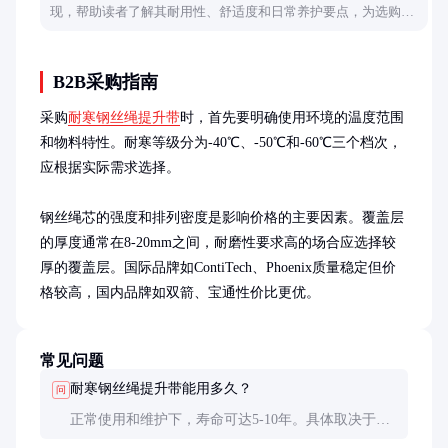
现，帮助读者了解其耐用性、舒适度和日常养护要点，为选购提
供实用参考。
B2B采购指南
采购
耐寒钢丝绳提升带
时，首先要明确使用环境的温度范围
和物料特性。耐寒等级分为-40℃、-50℃和-60℃三个档次，
应根据实际需求选择。

钢丝绳芯的强度和排列密度是影响价格的主要因素。覆盖层
的厚度通常在8-20mm之间，耐磨性要求高的场合应选择较
厚的覆盖层。国际品牌如ContiTech、Phoenix质量稳定但价
格较高，国内品牌如双箭、宝通性价比更优。
常见问题
耐寒钢丝绳提升带能用多久？
问
正常使用和维护下，寿命可达5-10年。具体取决于使
用环境、物料特性和维护情况。定期检查和及时维修