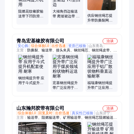
纹带、管状带、环形带、PVC整芯输送带
阻燃花纹橡胶输
大倾角挡边输送
供应钢丝绳芯提
送带下凹防滑糙
带 爬坡裙边带 电
升带防撕裂网橡
面环形带耐寒耐
子秤橡胶带 T型隔
胶输送带st1600耐
酸碱钢丝绳提升
板 S型裙边 TC型
温阻燃打孔加密
机用
挡边
青岛宏基橡胶有限公司
洽谈
安心购
综合体验L0
出价迅速
资质已核验
山东青岛
主营：
防撕裂、输送带、接头夹具、钢丝绳芯、钢丝绳皮带、钢
丝绳胶带、合金接头、钢丝胶带、钢丝皮带、接头夹板、铝合金
夹具、钢丝传送带、抽油机皮带、耐热大倾角、铝合金夹板、耐
冲击隔板、提升机胶带、钢丝运输带、提升机运输带
钢丝绳提升带 应
用于斗式提升机
宏基钢丝绳提升
福瑞康钢丝绳提
配套使用 耐寒
带广泛应用于煤
升带广泛应用于
炭领域粉状物料
铝厂散状物料垂
运送耐寒
直运输耐寒
山东瀚邦胶带有限公司
洽谈
综合体验L0
回复及时
出价迅速
真实性已核验
山东济宁
主营：
输送带、阻燃输送带、矿用输送带、钢丝绳芯阻燃输送
带、分层带、pvg输送带、pvc输送带