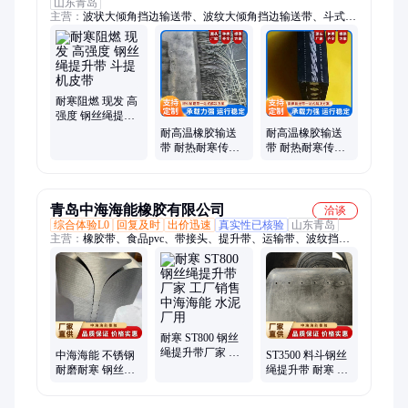
山东青岛
主营：
波状大倾角挡边输送带、波纹大倾角挡边输送带、斗式提
升机输送带、钢丝绳芯输送带、钢丝绳橡胶输送带、斗提机钢丝
胶带、提升机钢丝胶带、花纹输送带、耐酸碱输送带、耐高温输
送带、耐热输送带、耐油输送带、高强力输送带、耐磨输送带、
聚酯输送带、尼龙输送带、EP输送带、NN输送带、迈特钢丝胶
带、密封覆盖输送带、阻燃输送带、裙边输送带、轻型输送带、
耐寒阻燃 现发 高
PVC输送带、橡胶输送带
强度 钢丝绳提升
带 斗提机皮带
耐高温橡胶输送
耐高温橡胶输送
带 耐热耐寒传送
带 耐热耐寒传送
带 钢丝绳提升带
带 钢丝绳提升带
青岛中海海能橡胶有限公司
洽谈
综合体验L0
回复及时
出价迅速
真实性已核验
山东青岛
主营：
橡胶带、食品pvc、带接头、提升带、运输带、波纹挡、
机皮带、棉帆布、白色pvc、接头夹、机接头、芯挡边、牵引
带、机胶带、花纹带、挡板带、钢丝网、裙边带、机配件、平皮
带、输送带、耐酸碱、提升机、带隔板、绿色pvc
耐寒 ST800 钢丝
绳提升带厂家 工
中海海能 不锈钢
ST3500 料斗钢丝
厂销售 中海海能
耐磨耐寒 钢丝绳
绳提升带 耐寒 应
水泥厂用
提升带接头设备
用广泛 水泥厂用
多种规格
中海海能