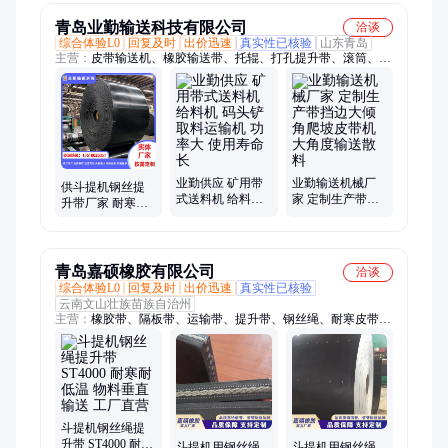
青岛业勤输送科技有限公司
洽谈
综合体验L0
回复及时
出价迅速
真实性已核验
山东青岛
主营：
皮带输送机、橡胶输送带、托辊、打孔提升带、滚筒、五
金制品、机械设备及配件、移动皮带输送机、大倾角挡边输送机
业勤供应 矿用带
业勤输送机械厂
供斗提机钢丝提
式送料机 给料机
家 定制生产带挡
升带厂家 耐寒阻
码头铲取料运输
边大倾角爬坡皮
燃 煤炭行业专用
机 功率大 使用寿
带机 大角度输送
防撕裂钢丝绳输
命长
散料
送带
青岛嘉硕橡胶有限公司
洽谈
综合体验L0
回复及时
出价迅速
真实性已核验
云南文山壮族苗族自治州
主营：
橡胶带、隔板带、运输带、提升带、钢丝绳、耐寒皮带、
电子秤、输送机、倾角带、裙边带、食品带、传送带、抽油机、
输送带、尼龙带、斗提机、挡板带、挡边带、挡板皮带、钢丝胶
带、尼龙皮带、煤机皮带、运输皮带、输煤皮带、铠甲皮带
斗提机钢丝绳提
升带 ST4000 耐寒
斗提机用钢丝绳
斗提机用钢丝绳