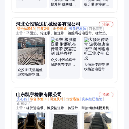
耐低温 物料垂直
提升带 耐寒耐低
提升带 耐寒耐油
输送 工厂直营
温 输送能力强 垂
不易变形寿命长
直运输物料
工业矿用
河北众投输送机械设备有限公司
洽谈
综合体验L0
回复及时
出价迅速
资质已核验
河北保定
主营：
平面垫、传送带、输送带、钢丝绳芯输送带、橡胶垫、尼
龙平面、皮带结实、强力橡胶、高温耐磨、强力耐磨、橡胶夹
线、皮带防腐、皮带耐磨、橡胶平面、槽子皮带、卫生环保、开
裂橡胶
众投 橡胶输送带
耐磨帆布传送带
大倾角传送带 波
按需定制 规格多
状挡边输送带 耐
众投 耐高温钢丝
样
磨输送机工业皮
绳芯输送带 阻燃
带 众投
耐寒提升带 防撕
裂厂家直售
山东凯宇橡胶有限公司
洽谈
安心购
综合体验L0
回复及时
出价迅速
真实性已核验
山东临沂
主营：
橡胶运输带、橡胶输送带、传送带、耐热钢丝绳提升机
带、裙边带、二手输送带、橡胶垫皮、大倾角输送带、输送带