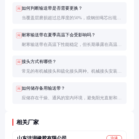
能显著延长使用寿命。
如何判断输送带是否需要更换？
问
当覆盖层磨损超过总厚度的50%，或钢丝绳芯出现大
面积锈蚀、断裂时，应考虑更换。日常检查中发现的
局部损伤应及时修补。
耐寒输送带在夏季高温下会受影响吗？
问
耐寒输送带在高温下性能稳定，但长期暴露在高温环
境中会加速橡胶老化。建议在高温季节加强检查和维
护。
接头方式有哪些？
问
常见的有机械接头和硫化接头两种。机械接头安装快
捷但强度较低；硫化接头强度高、寿命长，但需要专
业设备和工艺。
如何储存备用输送带？
问
应储存在干燥、通风的室内环境，避免阳光直射和极
端温度变化。储存时应平放，避免折叠或重压。
相关厂家
山东沣润橡胶有限公司
洽谈