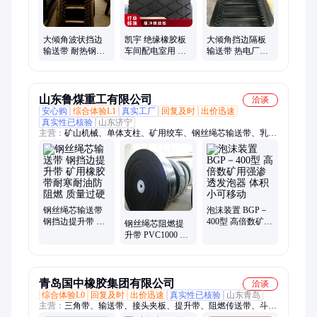
大倾角波状挡边
凯宇 绝缘橡胶板
大倾角挡边隔板
输送带 耐热钢丝
车间配电室用 耐
输送带 热电厂专
绳隔板提升皮带
压条纹胶皮 支持
用波状裙边提升
耐酸碱耐寒裙边
定制
带 需要定制
胶带
山东鲁煤重工有限公司
洽谈
安心购
综合体验L1
真实工厂
回复及时
出价迅速
真实性已核验
山东济宁
主营：
矿山机械、单体支柱、矿用绞车、钢丝绳芯输送带、乳化
泵、排型梁、刮板机、装岩机、矿车及配件、喷浆机、泥浆泵
钢丝绳芯输送带
泡沫装置 BGP－
钢挡边提升带 矿
400型 高倍数矿用
钢丝绳芯阻燃提
用橡胶带耐寒耐
强渗透发泡器 体
升带 PVC1000 抗
油防阻燃 质量过
积小可移动
冲击强耐磨橡胶
硬
输送带 耐寒耐油
青岛国中橡胶集团有限公司
洽谈
综合体验L0
回复及时
出价迅速
真实性已核验
山东青岛
主营：
三角带、输送带、接头夹板、提升带、阻燃传送带、斗提