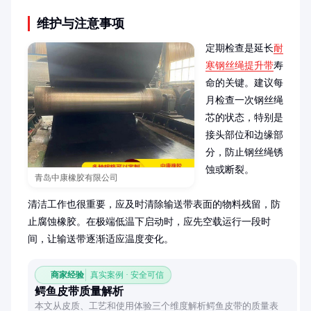
维护与注意事项
定期检查是延长
耐
寒钢丝绳提升带
寿
命的关键。建议每
月检查一次钢丝绳
芯的状态，特别是
接头部位和边缘部
分，防止钢丝绳锈
蚀或断裂。

青岛中康橡胶有限公司
清洁工作也很重要，应及时清除输送带表面的物料残留，防
止腐蚀橡胶。在极端低温下启动时，应先空载运行一段时
间，让输送带逐渐适应温度变化。
商家经验
真实案例 · 安全可信
鳄鱼皮带质量解析
本文从皮质、工艺和使用体验三个维度解析鳄鱼皮带的质量表