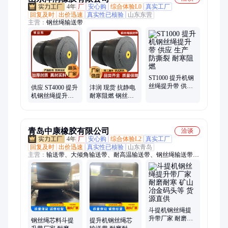
4年
厂
安心购
综合体验L0
真实工厂
回复及时
出价迅速
真实性已核验
山东东营
主营：
钢丝绳输送带
ST1000 提升机钢
丝绳提升带 供应
供应 ST4000 提升
沣润 现货 抗静电
生产 防撕裂 耐寒
机钢丝绳提升带
耐寒阻燃 钢丝绳
阻燃
高强度 耐寒阻燃
提升带 斗提机皮
生产
带
青岛中康橡胶有限公司
洽谈
4年
厂
安心购
综合体验L2
真实工厂
回复及时
出价迅速
真实性已核验
山东青岛
主营：
输送带、大倾角输送带、耐高温输送带、钢丝绳输送带、
钢丝绳提升带、橡胶输送带、白色输送带、花纹输送带、尼龙输
送带、耐酸碱输送带、聚酯输送带、管状输送带、pvc输送带
斗提机钢丝绳提
升带厂家 耐磨耐
钢丝绳芯料斗提
提升机钢丝绳芯
寒 矿山冶金码头