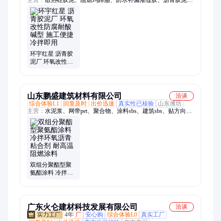
主营：
散热硅胶泥、阻燃玛蹄脂、防水补漏灌缝胶、沥青胶泥、
环氧煤沥青漆、裂缝修补密封胶、防腐锈防水涂料
环宇红星 沥青胶
泥厂 环氧改性防
腐耐酸碱型 施工
便捷冷拌即用
山东鹏盛建筑材料有限公司
洽谈
综合体验L1
回复及时
出价迅速
真实性已核验
山东潍坊
主营：
水泥浆、网带pet、聚合物、涂料sbs、建筑sbs、贴方向、
sbs卷材、层施工、产设备、防水剂、土工布、油毡瓦、焊接
机、彩钢瓦、雨水斗、k11防水、琉璃瓦、hst卷材、阳光房、树
脂瓦、雨水管、120防水、聚氨酯、镀锌板、贴装置
双组分聚酯型聚
氨酯涂料 冷拌环
氧沥青粘合剂 耐
高温阻燃涂料
广东火仑建材科技发展有限公司
洽谈
4年
厂
安心购
综合体验L0
真实工厂