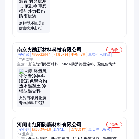
漆、聚氨酯面漆、丙烯酸面漆、无机外墙漆、快干标线漆、玻璃
香水瓶、水性玻璃烤漆、无机内墙面漆、无机富锌底漆、无机内
墙底漆、双组份标线漆、真石漆、丙烯酸地坪漆、路面标线涂
料、地面专用标线漆、机场专用划线漆、双组分划线漆
冷拌型环氧沥青
耐磨抗冲击 抵御
物理磨损与外力
损伤防腐抗渗
南京火酷新材料科技有限公司
洽谈
安心购
综合体验L1
回复及时
出价迅速
真实性已核验
广西南宁
主营：
彩色防滑路面材料、MMA防滑路面涂料、聚氨酯防滑路
面涂料、改性环氧防滑路面涂料、彩色冷拌沥青材料、陶瓷颗
粒、彩色透水混凝土、双丙聚氨酯罩面漆、EBCL钢桥防水防
腐、水性EUA防滑路面
火酷 环氧乳化沥
青冷拌料 HK彩色
聚合物透水混凝
土 冷铺型混合料
河间市红阳防腐材料有限公司
洽谈
安心购
综合体验L0
真实工厂
回复及时
真实性已核验
河北唐山