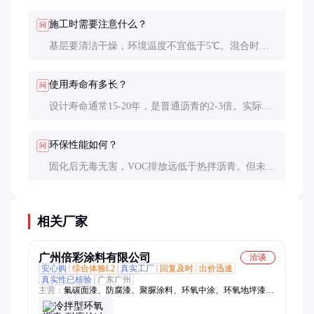
化型适合大面积施工。
施工时需要注意什么？
问
基层要清洁干燥，环境温度不宜低于5℃。混合时要
严格按比例，搅拌充分。摊铺后要防止雨水浸泡，固
化期间避免重载碾压。
使用寿命有多长？
问
设计寿命通常15-20年，是普通沥青的2-3倍。实际寿
命受交通荷载、气候条件影响，在良好维护下可达25
年以上。
环保性能如何？
问
固化后无毒无害，VOC排放远低于热拌沥青。但未固
化前需按化工品管理，废料要专业处理。
相关厂家
广州倍彩涂料有限公司
洽谈
安心购
综合体验L2
真实工厂
回复及时
出价迅速
真实性已核验
广东广州
主营：
氟碳面漆、防腐漆、聚脲涂料、环氧中涂、环氧地坪漆、
环氧封闭底漆、沥青改色涂料、环氧富锌底漆、环氧云铁中间