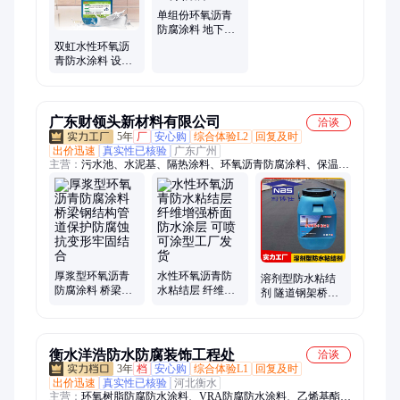
材、耐根穿刺防水卷材、fyt-1、AMP-100、保温凝胶、乙烯基酯
单组份环氧沥青
防腐涂料、氰凝防腐涂料、TPO防水卷材
防腐涂料 地下钢
管一布三涂防腐
双虹水性环氧沥
青防水涂料 设计
院上图 定制产品
广东财领头新材料有限公司
洽谈
5年
厂
安心购
综合体验L2
回复及时
出价迅速
真实性已核验
广东广州
主营：
污水池、水泥基、隔热涂料、环氧沥青防腐涂料、保温涂
料、渗透结晶、吸音隔音、吸音涂料、防水涂料、丙烯酸防水、
耐高温防水、耐酸耐碱耐、一体防腐涂料、防水防腐涂料、玻璃
微珠保温、水性纳米中空、吸音阻燃涂料、彩钢防腐防锈、弹性
防护涂料、水性环保涂料、液体卷材施工、液体卷材防水、胶乳
防水砂浆、防腐防水材料、复合防腐涂料
厚浆型环氧沥青
水性环氧沥青防
溶剂型防水粘结
防腐涂料 桥梁钢
水粘结层 纤维增
剂 隧道钢架桥面
结构管道保护防
强桥面防水涂层
用改性环氧沥青
腐蚀 抗变形牢固
可喷可涂型工厂
防水涂料
结合
发货
衡水洋浩防水防腐装饰工程处
洽谈
3年
档
安心购
综合体验L1
回复及时
出价迅速
真实性已核验
河北衡水
主营：
环氧树脂防腐防水涂料、VRA防腐防水涂料、乙烯基酯防