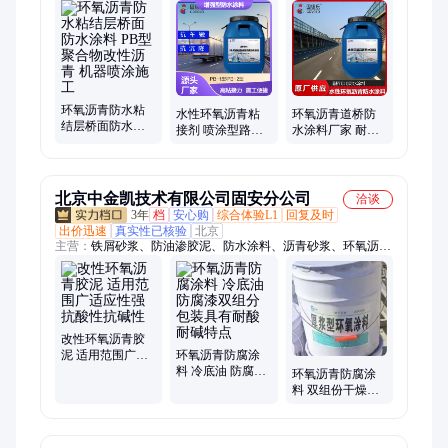
物改性沥青防水涂料、PB-1型道桥聚合物改性沥青防水涂料、高
聚物改性沥青防水涂料、水性沥青基防水涂料、JS防水
环氧沥青防水粘
水性环氧沥青粘
环氧沥青道桥防
结层桥面防水涂
接剂 喷涂型路面
水涂料厂家 耐酸
料 PB型聚合物改
产品 PB-1型纤维
碱性 双重反应型
性沥青 机器喷涂
增强型防水涂料
路桥防水材料
施工
北京中金凯技术有限公司固安分公司
洽谈
3年
档
安心购
综合体验L1
回复及时
出价迅速
真实性已核验
北京
主营：
铁屑砂浆、防油渗胶泥、防水涂料、沥青砂浆、环氧沥青
防腐漆、环氧树脂胶泥、无机铝盐防水砂浆、防油渗砂浆、金属
防静电不发火耐磨材料、氯丁胶乳、硫磺砂浆
改性环氧沥青胶
泥 适用范围广适
环氧沥青防腐涂
应性强抗酸性抗
料 冷底油 防腐漆
环氧沥青防腐涂
碱性
双组分包装具有
料 双组份干燥迅
耐酸耐碱特点
速附着力好柔韧
性好耐酸碱