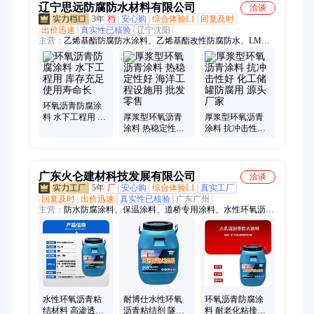
辽宁思远防腐防水材料有限公司
洽谈
3年
档
安心购
综合体验L1
回复及时
出价迅速
真实性已核验
辽宁沈阳
主营：
乙烯基酯防腐防水涂料、乙烯基酯改性防腐防水、LM复
合防腐防水涂料、环氧沥青防腐涂料、无溶剂弹性防腐涂料、复
合防腐防水涂料、聚氨酯防腐防水涂料、桥面防水剂、水泥基渗
透结晶型防水、硅橡胶防腐防水涂料、乙烯基酯复合防腐防水、
LV高分子聚合物防腐、三防一体弹性防腐防水、改性硅氧烷高
性能防腐
环氧沥青防腐涂
料 水下工程用 库
厚浆型环氧沥青
厚浆型环氧沥青
存充足 使用寿命
涂料 热稳定性好
涂料 抗冲击性好
长
海洋工程设施用
化工储罐防腐用
批发零售
源头厂家
广东火仑建材科技发展有限公司
洽谈
5年
厂
安心购
综合体验L1
真实工厂
回复及时
出价迅速
真实性已核验
广东广州
主营：
防水防腐涂料、保温涂料、道桥专用涂料、水性环氧沥青
粘结防水、隔音涂料、屋顶防晒隔热漆
水性环氧沥青粘
耐博仕水性环氧
环氧沥青防腐涂
结材料 高渗透型
沥青粘结剂 隧道
料 耐老化粘接力