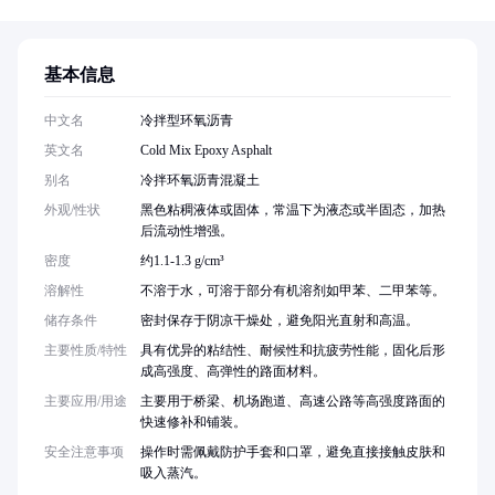
基本信息
中文名
冷拌型环氧沥青
英文名
Cold Mix Epoxy Asphalt
别名
冷拌环氧沥青混凝土
外观/性状
黑色粘稠液体或固体，常温下为液态或半固态，加热
后流动性增强。
密度
约1.1-1.3 g/cm³
溶解性
不溶于水，可溶于部分有机溶剂如甲苯、二甲苯等。
储存条件
密封保存于阴凉干燥处，避免阳光直射和高温。
主要性质/特性
具有优异的粘结性、耐候性和抗疲劳性能，固化后形
成高强度、高弹性的路面材料。
主要应用/用途
主要用于桥梁、机场跑道、高速公路等高强度路面的
快速修补和铺装。
安全注意事项
操作时需佩戴防护手套和口罩，避免直接接触皮肤和
吸入蒸汽。