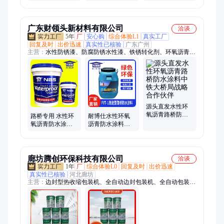
煤沥青漆 地下管
道涂刷
广东财领头新材料有限公司
洽谈
5年
厂
安心购
综合体验L1
真实工厂
回复及时
出价迅速
真实性已核验
广东广州
主营：
水性防锈漆、防腐防锈水性漆、铁锈转化剂、环氧沥青防
水涂料、彩钢瓦翻新防锈漆、隔音吸音材料、吸音阻燃涂料、外
墙保温涂料、桥面防水、路桥防水、背水面防水、背水面补漏、
外露型防水、红橡胶防水
源头直发水性环
氧沥青路桥防水
路桥专用 水性环
耐博仕水性环氧
涂料中铁大桥局
氧沥青防水涂
沥青防水涂料沥
战略合作伙伴
料、路面桥梁粘
青粘结层道路桥
结新型材料、改
梁防水专用 高速
性沥青
公路
廊坊腾创环保科技有限公司
洽谈
1年
厂
综合体验L0
回复及时
出价迅速
真实性已核验
河北廊坊
主营：
边封型热收缩包装机、全自动边封包装机、全自动包装
机、环氧沥青漆、热收缩覆膜机、热收缩包装机、L型热收缩包
装机、L型封切热缩机、全自动L型热收缩包装、高速L型封切收
缩机、L型自动套膜收缩机、全自动热收缩包装机、热收缩膜包
装设备、托盘式缠绕机、缠绕打包机、全自动托盘缠绕机、玻璃