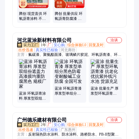
鳞片涂料、丙烯酸聚氨酯面漆、玻璃鳞片胶泥
腾创 现货直供 环
腾创 批量供应 环
氧沥青涂料 不易
氧沥青防腐漆 水
脱落剥离耐褪色
泥基建筑物施工
脱落 规模厂家
用耐高温 专业施
工
河北蓝涂新材料有限公司
洽谈
1年
厂
安心购
综合体验L0
回复及时
出价迅速
真实性已核验
河北廊坊
主营：
氟碳漆、聚氨酯面漆、玻璃鳞片胶泥、环氧沥青漆、环氧
面漆、环氧涂料、环氧煤沥青漆、煤沥青防腐漆、环氧防腐涂
漆、环氧富锌漆、环氧树脂、环氧云铁中间漆、玻璃鳞片涂料、
水性工业漆、醇酸漆、彩钢翻新漆、特种氰凝、热反射涂料
蓝涂 环氧沥青漆
蓝涂 批量生产 厚
蓝涂 环氧沥青涂
厚浆型单组分黑
浆型环氧沥青漆
料 厚浆型双组份
色防霉变耐酸碱
抗老化优抗紫外
遮盖力高漆膜均
工业防腐 全国可
线污水池 货源充
重防腐黑色 规模
发
足
厂家
广州德乐建材有限公司
洽谈
2年
厂
安心购
综合体验L1
回复及时
出价迅速
真实性已核验
广东惠州
主营：
反射隔热防水涂料、防水涂料、路桥防水、PB-II型聚合