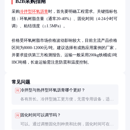
B2B采购指南
采购
冷拌型环氧沥青
时，首先要明确工程需求。关键指标包
括：环氧树脂含量（通常20-40%）、固化时间（4-24小时可
调）、粘结强度（≥1.5MPa）。

价格受环氧树脂市场价格波动影响较大，目前主流产品价格
区间为8000-12000元/吨。建议选择有成熟应用案例的厂家，
并要求提供第三方检测报告。运输一般采用200kg铁桶或1吨
IBC吨桶，长途运输需注意防震和温度控制。
常见问题
冷拌型与热拌型环氧沥青哪个更好？
问
各有所长。冷拌型施工更方便，无需专用设备，适合
小面积修补；热拌型性能更均匀，适合大规模铺装。
选择取决于具体工程需求。
固化时间可以调节吗？
问
可以。通过调整固化剂种类和比例，固化时间可在4-
24小时内灵活控制。快速固化型适合紧急修补，慢固