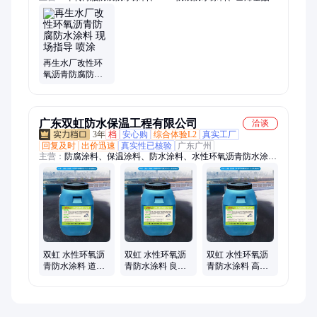
腐防水涂料、抗臭氧氟碳防腐防水涂料
再生水厂改性环
氧沥青防腐防水
涂料 现场指导 喷
涂
广东双虹防水保温工程有限公司
洽谈
3年
档
安心购
综合体验L2
真实工厂
回复及时
出价迅速
真实性已核验
广东广州
主营：
防腐涂料、保温涂料、防水涂料、水性环氧沥青防水涂
料、防水卷材、无机硅声能凝胶、路桥防水涂料、金属防锈漆、
隔热涂料、吸音涂料、补漏王、瓷砖胶、聚氨酯、隔音涂料
双虹 水性环氧沥
双虹 水性环氧沥
双虹 水性环氧沥
青防水涂料 道路
青防水涂料 良好
青防水涂料 高分
桥梁专用 耗量低
的路用性能 源头
子聚合物 适用多
开盖即用 施工方
工厂 开盖即刷 易
领域
便
施工