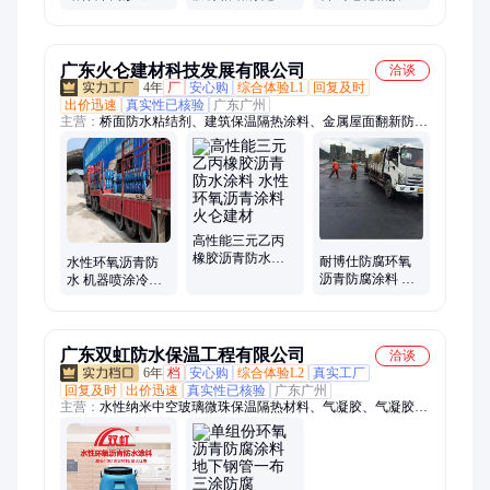
粘结层道路桥梁
路桥防水抗渗 工
强 耐博仕源头厂
防水 拉拔强度高
程材料 包工包料
家 环 氧煤沥青防
腐漆
广东火仑建材科技发展有限公司
洽谈
4年
厂
安心购
综合体验L1
回复及时
出价迅速
真实性已核验
广东广州
主营：
桥面防水粘结剂、建筑保温隔热涂料、金属屋面翻新防锈
漆、环氧防腐漆、改性环氧树脂防腐、隔音吸音涂料、污水池防
腐涂料、钢结构防腐体系涂料、外墙丙烯酸防水涂料、管道设备
保温气凝胶、反射隔热降温涂料、硅橡胶装饰一体防水
高性能三元乙丙
橡胶沥青防水涂
耐博仕防腐环氧
水性环氧沥青防
料 水性环氧沥青
沥青防腐涂料 单
水 机器喷涂冷施
涂料 火仑建材
组份液体开盖直
工 耐博仕品牌降
接施工附着力强
噪系数
广东双虹防水保温工程有限公司
洽谈
6年
档
安心购
综合体验L2
真实工厂
回复及时
出价迅速
真实性已核验
广东广州
主营：
水性纳米中空玻璃微珠保温隔热材料、气凝胶、气凝胶保
温涂料、环氧防腐涂料、环氧玻璃鳞片防腐涂料、2H隔热保温
全效凝胶、保温找平凝胶、隔音涂料、无机硅声能凝胶、反辐射
隔热涂料、回填宝、桥面防水涂料、硅烷浸渍剂、硅烷浸渍膏
体、红橡胶防水涂料、防水涂料、自粘防水卷材、PVC防水卷