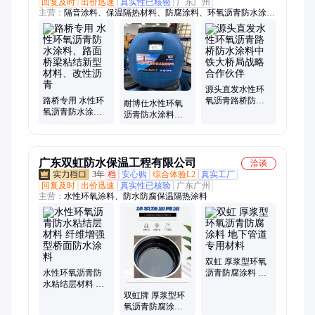
回复及时
出价迅速
真实性已核验
广东广州
主营：
隔音涂料、保温隔热材料、防腐涂料、环氧沥青防水涂
料、水性防锈除锈、外露型防水、道桥防水涂料
源头直发水性环
路桥专用 水性环
氧沥青路桥防水
耐博仕水性环氧
氧沥青防水涂
涂料中铁大桥局
沥青防水涂料沥
料、路面桥梁粘
战略合作伙伴
青粘结层道路桥
结新型材料、改
梁防水专用
性沥青
广东双虹防水保温工程有限公司
洽谈
3年
档
安心购
综合体验L2
真实工厂
回复及时
出价迅速
真实性已核验
广东广州
主营：
水性环氧涂料、防水防腐保温隔热涂料
双虹 厚浆型环氧
水性环氧沥青防
沥青防腐涂料 地
水粘结层材料 纤
下管道专用材料
维增强型桥面防
双虹牌 厚浆型环
水涂料
氧沥青防腐涂料