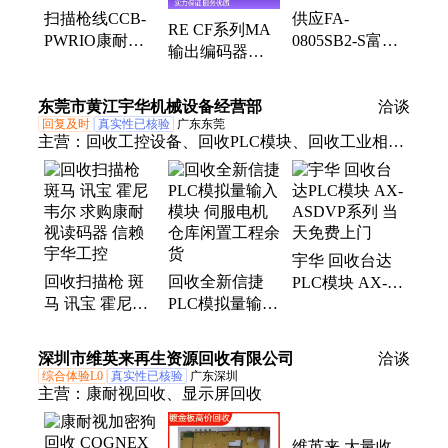
扫描枪线CCB-
供应FA-
RE CF系列MA
PWRIO康耐视
0805SB2-S富士
输出编码器
Cognex国产代
变频器FA-
CF85.15.35 2RS
用IO电源线
1005PMB1-C货
MA 全新质保
东莞市黄江宇华机械设备经营部
源直供
洽谈
回复及时
真实性已核验
广东东莞
主营：
回收工控设备、回收PLC模块、回收工业相
机、回收斑马扫描枪、回收传感器
宇华 回收台达
回收扫描枪 斑
回收全新信捷
PLC模块 AX-
马 讯宝 霍尼韦
PLC模拟量输入
ASDVP系列 当
尔 求购康耐视
模块 伺服电机
天免费上门
读码器 信赖宇
仓库闲置工程余
深圳市维英来再生资源回收有限公司
洽谈
华工控
货
综合体验L0
真实性已核验
广东深圳
主营：
康耐视回收、显示屏回收
维英来 大量收