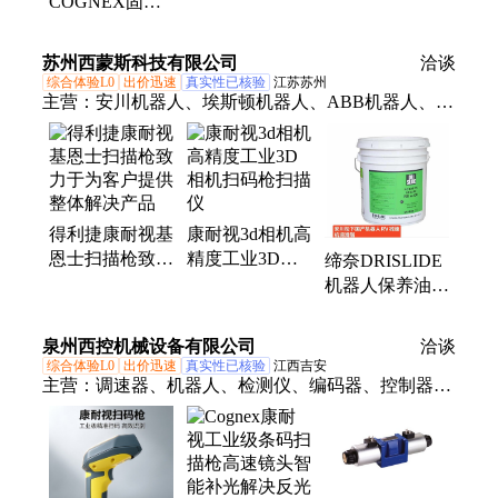
COGNEX固定
式一维条码读码
DM150雕刻
苏州西蒙斯科技有限公司
洽谈
DPM二维条码
综合体验L0
出价迅速
真实性已核验
江苏苏州
扫描枪
主营：
安川机器人、埃斯顿机器人、ABB机器人、库
卡机器人、开普勒人形机器人
得利捷康耐视基
康耐视3d相机高
恩士扫描枪致力
精度工业3D相
缔奈DRISLIDE
于为客户提供整
机扫码枪扫描仪
机器人保养油
体解决产品
油，好又省，专
业替代原指定品
泉州西控机械设备有限公司
洽谈
牌
综合体验L0
出价迅速
真实性已核验
江西吉安
主营：
调速器、机器人、检测仪、编码器、控制器、
显微镜、读码器、扫描仪、变频器、传感器、扫码
枪、属外壳、摄像机、加密狗、模糊码、条码扫描、
纸箱托盘、视觉系统、复杂工件、包装产线、定焦镜
头、明场物镜、快门接口、避障导航、温度模块