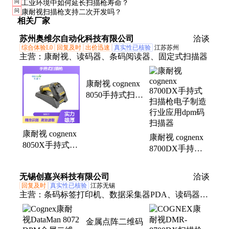
问
工业环境中如何延长扫描枪寿命？
问
康耐视扫描枪支持二次开发吗？
相关厂家
苏州奥维尔自动化科技有限公司
洽谈
综合体验L0
回复及时
出价迅速
真实性已核验
江苏苏州
主营：
康耐视、读码器、条码阅读器、固定式扫描器
康耐视 cognenx
8050手持式扫描
枪汽车电子制造
行业应用快速读
码
康耐视 cognenx
康耐视 cognenx
8050X手持式扫
8700DX手持式
描枪电子制造行
扫描枪电子制造
业应用dpm码扫
行业应用dpm码
无锡创嘉兴科技有限公司
洽谈
描器
扫描器
回复及时
真实性已核验
江苏无锡
主营：
条码标签打印机、数据采集器PDA、读码器、
条码扫描枪、不干胶标签、碳带、软件
金属点阵二维码