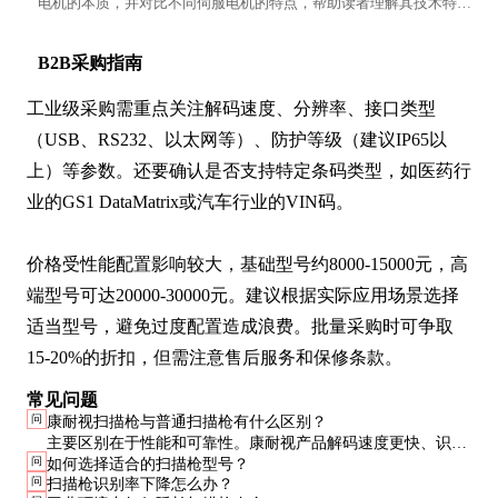
电机的本质，并对比不同伺服电机的特点，帮助读者理解其技术特性
与应用场景。
B2B采购指南
工业级采购需重点关注解码速度、分辨率、接口类型
（USB、RS232、以太网等）、防护等级（建议IP65以
上）等参数。还要确认是否支持特定条码类型，如医药行
业的GS1 DataMatrix或汽车行业的VIN码。

价格受性能配置影响较大，基础型号约8000-15000元，高
端型号可达20000-30000元。建议根据实际应用场景选择
适当型号，避免过度配置造成浪费。批量采购时可争取
15-20%的折扣，但需注意售后服务和保修条款。
常见问题
问
康耐视扫描枪与普通扫描枪有什么区别？
主要区别在于性能和可靠性。康耐视产品解码速度更快、识别
问
如何选择适合的扫描枪型号？
率更高、环境适应性更强，特别适合工业环境。普通扫描枪价
问
扫描枪识别率下降怎么办？
格低但性能有限，适合商业轻量应用。