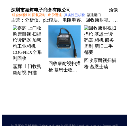
回收电子元件
全国上门收购
过来拉不分地区
服务全方位 宗
深圳市嘉辉电子商务有限公司
好坏
洽谈
旨:高价
综合体验L0
回复及时
出价迅速
真实性已核验
福建厦门
主营：
分析仪、plc模块、电阻电容、回收康耐视、仪
器仪表、库存芯片
回收康耐视扫描
回收康耐视扫描
嘉辉 上门收购
枪 基恩士读码
枪 基恩士收购
康耐视 扫描枪
器 相机 服务周
读码器 合理估
读码器 加密狗
到 新旧二手都
价 快速响应
工业相机
要
COGNEX全系
列回收
药品医疗器械网络信息服务备案(京)网药械信息备字（2021）第00159号