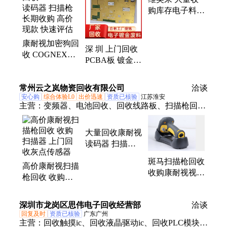
购库存电子料
直插 三星 松下
钽电容回收 在
康耐视加密狗回
线快速响应
深 圳 上门回收
收 COGNEX读
PCBA板 镀金板
码器 扫描枪 长
拆机板 不限数
期收购 高价现
量 清单核算 快
常州云之岚物资回收有限公司
款 快速评估
洽谈
速评估
安心购
综合体验L0
出价迅速
资质已核验
江苏淮安
主营：
变频器、电池回收、回收线路板、扫描枪回
收、机房蓄电池、笔记本电脑、网络摄像头、废旧电
子设备、电子芯片回收、废旧物资回收、回收监控设
大量回收康耐视
备、废旧网络设备、回收伺服电机、回收工控触摸屏
读码器 扫描枪
全系列PLC模块
斑马扫描枪回收
高价康耐视扫描
扫描器
收购康耐视视觉
枪回收 收购扫
系统 上门回收
描器 上门回收
光学检测仪
灰点传感器
深圳市龙岗区思伟电子回收经营部
洽谈
回复及时
资质已核验
广东广州
主营：
回收触摸ic、回收液晶驱动ic、回收PLC模块、