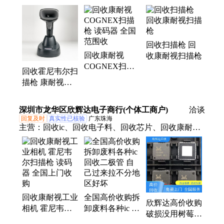
回收霍尼韦尔扫描枪、回收液晶屏、回收工业相机
回收扫描枪 回
回收康耐视
收康耐视扫描枪
COGNEX扫描
回收霍尼韦尔扫
枪 读码器 全国
描枪 康耐视工
范围收
业相机 IS5604-1
工业线扫智能相
深圳市龙华区欣辉达电子商行(个体工商户)
洽谈
机
回复及时
真实性已核验
广东珠海
主营：
回收ic、回收电子料、回收芯片、回收康耐
视、回收基恩士、回收库存电子、回收电子芯片、回
收库存IC、回收PLC模块、回收西门子、回收PLC触
摸屏、回收伺服电机、回收传感器、回收读码器、回
收三极管、回收电容、回收机顶盒、回收电路板、回
收液晶屏、回收基恩士控制器、回收基恩传感器、回
回收康耐视工业
全国高价收购拆
收电子设备、回收开发板、回收树莓派、回收伺服驱
欣辉达高价收购
相机 霍尼韦尔
卸废料各种ic 回
动器
破损没用树莓派
扫描枪 读码器
收二极管 自己