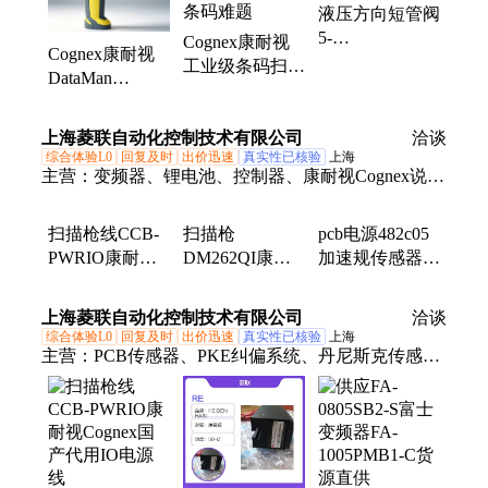
液压方向短管阀
5-
Cognex康耐视
Cognex康耐视
3WE10B5X/EG24N9K
工业级条码扫描
DataMan
R901365906
枪高速镜头智能
8700DX工业读
补光解决反光条
码器高性能
上海菱联自动化控制技术有限公司
码难题
洽谈
DPM条码扫描
综合体验L0
回复及时
出价迅速
真实性已核验
上海
枪
主营：
变频器、锂电池、控制器、康耐视Cognex说明
书、触摸屏、伺服电机、ph16b光电传感器、编码
器、纠偏系统、电磁阀、限位开关、磁粉张力、压力
扫描枪线CCB-
扫描枪
pcb电源482c05
开关、断路器、定位器、仪器仪表、PCB传感器、三
PWRIO康耐视
DM262QI康耐
加速规传感器
菱编码器、COPLEY驱动器、张力控制器、三桥控制
Cognex国产代
视/COGNEX读
353b16多角度分
用IO电源线
码器配件单卖简
析
器、三桥电眼
上海菱联自动化控制技术有限公司
洽谈
单清晰
综合体验L0
回复及时
出价迅速
真实性已核验
上海
主营：
PCB传感器、PKE纠偏系统、丹尼斯克传感
器、康耐视Cognex说明书、SSS定位器、Copley驱动
器、丹佛斯压力变送器、丹佛斯变频器、科尔摩根驱
动器、科尔摩根电机、WEST温控器、信之诺纠偏、
东电研纠偏、安捷伦电池、爱模M-SYSTEM、BORE
模块、RS OEMAX模块、RS OEMAX伺服