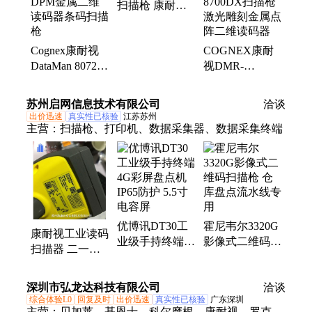
扫描枪 康耐视
COGNEX
DMR-8700DX-
Cognex康耐视
COGNEX康耐
BT-U/E读码器
DataMan 8072
视DMR-
DPM金属二维
8700DX扫描枪
读码器条码扫描
激光雕刻金属点
苏州启网信息技术有限公司
洽谈
枪
阵二维读码器
出价迅速
真实性已核验
江苏苏州
主营：
扫描枪、打印机、数据采集器、数据采集终端
优博讯DT30工
霍尼韦尔3320G
康耐视工业读码
业级手持终端
影像式二维码扫
扫描器 二一维
4G彩屏盘点机
描枪 仓库盘点
码扫描枪 全新
IP65防护 5.5寸
流水线专用
代理货源
深圳市弘龙达科技有限公司
电容屏
洽谈
综合体验L0
回复及时
出价迅速
真实性已核验
广东深圳
主营：
贝加莱、基恩士、科尔摩根、康耐视、罗克韦