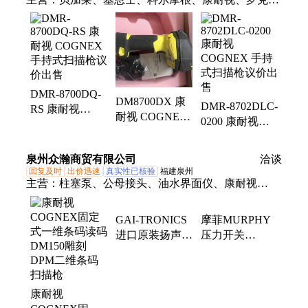
尔、达尔萨、PLC模块、驱动器、读码器、工业相
机、CPU模块、西门子、CCD相机
DMR-8700DQ-
DM8700DX 康
DMR-8702DLC-
RS 康耐视
耐视 COGNEX
0200 康耐视
COGNEX 手持
手持式扫描枪议
COGNEX 手持
式扫描枪议价出
价出售
式扫描枪议价出
售
泉州众瀚商贸有限公司
洽谈
售
回复及时
出价迅速
真实性已核验
福建泉州
主营：
柱塞泵、公母接头、油水界面仪、康耐视
COGNEX、派克液压马达、输入输出模块、英格索
兰、威尔顿、IEC滑环
GAI-TRONICS
摩菲MURPHY
进口原装扬声器
压力开关
优势型号13340
LS200SS不锈钢
原厂
高压防爆液位控
制器
康耐视