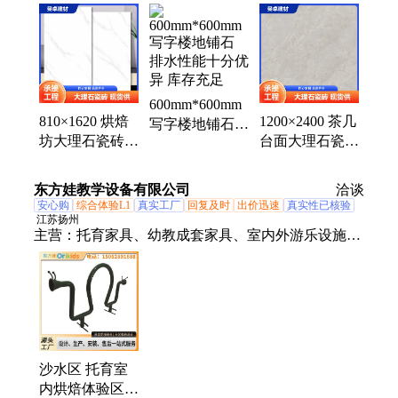
600mm*600mm
810×1620 烘焙
1200×2400 茶几
写字楼地铺石
坊大理石瓷砖
台面大理石瓷砖
排水性能十分优
民宿氛围感足
表里如一通体
异 库存充足
多样规格
多款尺寸
东方娃教学设备有限公司
洽谈
安心购
综合体验L1
真实工厂
回复及时
出价迅速
真实性已核验
江苏扬州
主营：
托育家具、幼教成套家具、室内外游乐设施、
大型组合滑梯、儿童玩具、室内感统软包、幼教教具
沙水区 托育室
内烘焙体验区