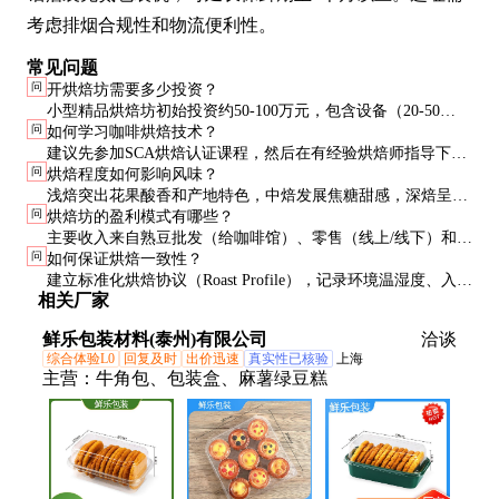
考虑排烟合规性和物流便利性。
常见问题
问
开烘焙坊需要多少投资？
小型精品烘焙坊初始投资约50-100万元，包含设备（20-50
问
如何学习咖啡烘焙技术？
万）、装修（15-30万）和首批生豆（5-10万）。商业级烘焙坊
建议先参加SCA烘焙认证课程，然后在有经验烘焙师指导下实
投资通常在200万元以上。
问
烘焙程度如何影响风味？
践。记录每锅烘焙曲线并杯测对比是快速提升的关键，通常需
浅焙突出花果酸香和产地特色，中焙发展焦糖甜感，深焙呈现
要6-12个月系统训练。
问
烘焙坊的盈利模式有哪些？
巧克力坚果调但会掩盖产地特征。烘焙程度选择需考虑冲煮方
主要收入来自熟豆批发（给咖啡馆）、零售（线上/线下）和烘
式和目标客群偏好。
问
如何保证烘焙一致性？
焙服务（代工）。附加值高的包括烘焙课程、设备销售和空间
建立标准化烘焙协议（Roast Profile），记录环境温湿度、入豆
体验，利润率可达30-50%。
相关厂家
温度等参数。定期校准测温探头，每季度做机器保养。建议保
留每批次样品用于风味追溯。
鲜乐包装材料(泰州)有限公司
洽谈
综合体验L0
回复及时
出价迅速
真实性已核验
上海
主营：
牛角包、包装盒、麻薯绿豆糕