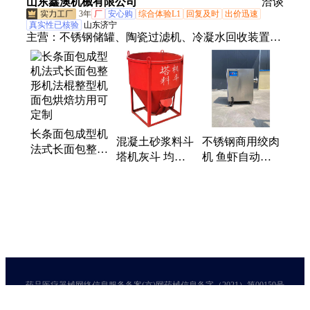
山东鑫澳机械有限公司
洽谈
3年
厂
安心购
综合体验L1
回复及时
出价迅速
真实性已核验
山东济宁
主营：
不锈钢储罐、陶瓷过滤机、冷凝水回收装置、
玻璃钢罐、冷凝器、离心机、压滤机
长条面包成型机
混凝土砂浆料斗
不锈钢商用绞肉
法式长面包整形
塔机灰斗 均匀
机 鱼虾自动化
机法棍整型机面
下料 自卸式圆
绞肉设备 鹏启
包烘焙坊用可定
形多功能料 斗
机械
制
药品医疗器械网络信息服务备案(京)网药械信息备字（2021）第00159号