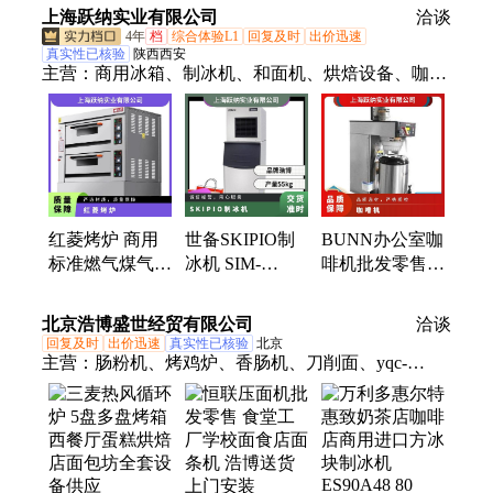
功率 西餐中餐
上海跃纳实业有限公司
HLY204E 跃纳
洽谈
设备
4年
档
综合体验L1
回复及时
出价迅速
真实性已核验
陕西西安
主营：
商用冰箱、制冰机、和面机、烘焙设备、咖啡
机、洗碗机、蒸饭柜、消毒柜
红菱烤炉 商用
世备SKIPIO制
BUNN办公室咖
标准燃气煤气两
冰机 SIM-
啡机批发零售
层四盘蛋糕店面
200NW/NA型公
奶茶店全套设备
包坊烘焙
斤分体式方块冰
一站式采购送货
北京浩博盛世经贸有限公司
洽谈
HLY204E 跃
机 风/水冷
安装
回复及时
出价迅速
真实性已核验
北京
主营：
肠粉机、烤鸡炉、香肠机、刀削面、yqc-
j1000、xyf-1ka-t、分块机、冰沙机、切丝机、烤饼
机、制冰机、揉面机、切碎机、蒸饭箱、冰棍机、绞
切机、消毒机、豆浆机、蒸包机、雪糕柜、面条机、
搅拌机、电热水、冷藏柜、冷饮机