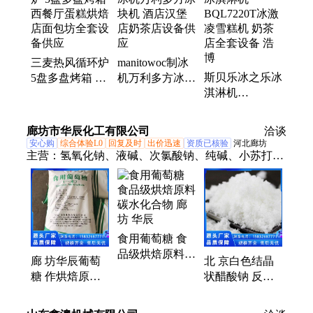
刨肉机、燃气灶、炒货机、冷饮机、酸奶发酵机、烤
地瓜机、蛋糕柜、展示柜、西厨设备、绞肉机、扒炉
三麦热风循环炉
manitowoc制冰
斯贝乐冰之乐冰
5盘多盘烤箱 西
机万利多方冰块
淇淋机
餐厅蛋糕烘焙店
机 酒店汉堡店
BQL7220T冰激
面包坊全套设备
奶茶店设备供应
凌雪糕机 奶茶
供应
廊坊市华辰化工有限公司
洽谈
店全套设备 浩
安心购
综合体验L0
回复及时
出价迅速
资质已核验
河北廊坊
博
主营：
氢氧化钠、液碱、次氯酸钠、纯碱、小苏打、
工业盐、融雪剂、粉尘盐、软水盐、氯化铵、碳酸氢
铵、聚合氯化铝、除磷剂、磷酸三钠、氢氧化钙、重
质纯碱、食品添加剂
食用葡萄糖 食
品级烘焙原料碳
廊 坊华辰葡萄
北 京白色结晶
水化合物 廊 坊
糖 作烘焙原料
状醋酸钠 反硝
华辰
酒精生产 象屿
化速率高 三水
一水葡 萄糖
乙酸钠25kg