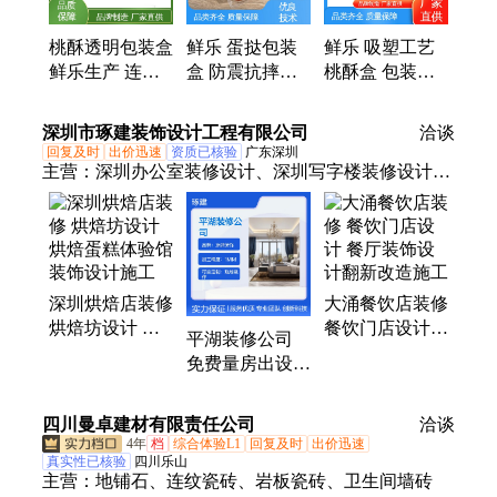
桃酥透明包装盒
鲜乐 蛋挞包装
鲜乐 吸塑工艺
鲜乐生产 连锁
盒 防震抗摔结
桃酥盒 包装盒
烘焙坊专用容器
构 符合食品级
环保无害 食品
标准 烘焙坊必
级认证
深圳市琢建装饰设计工程有限公司
洽谈
备
回复及时
出价迅速
资质已核验
广东深圳
主营：
深圳办公室装修设计、深圳写字楼装修设计、
深圳餐饮店装修设计、深圳烘焙店装修设计、深圳厂
房装修设计、深圳店铺装修设计、深圳培训室装修设
计、深圳健身房装修设计、深圳美容院装修设计、深
圳瑜伽馆装修设计、深圳无尘车间装修设计、深圳医
深圳烘焙店装修
大涌餐饮店装修
疗美容装修设计、深圳养身馆装修设计、深圳棋牌室
烘焙坊设计 烘
餐饮门店设计
装修设计、深圳火锅店装修设计、深圳烧烤店装修设
平湖装修公司
焙蛋糕体验馆装
餐厅装饰设计翻
计、深圳超市装修设计、深圳展厅装修设计、深圳
免费量房出设计
饰设计施工
新改造施工
KTV装修设计、深圳酒吧装修设计、深圳餐厅装修设
方案 一站式全
计、深圳餐馆装修设计、深圳办公楼装修设计、深圳
包园装潢设计施
四川曼卓建材有限责任公司
洽谈
工公司
公寓楼装修设计、深圳家装设计装修、深圳棋牌室装
4年
档
综合体验L1
回复及时
出价迅速
真实性已核验
四川乐山
修
主营：
地铺石、连纹瓷砖、岩板瓷砖、卫生间墙砖