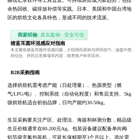
曲线记录软件等工具普及。可持续烘焙成为新趋势，包括
余热回收、碳排放补偿等实践。日本、美国和中国台湾地
区的烘焙文化各具特色，形成不同的技术流派。
商家经验
真实案例 · 安全可信
猪蓝耳圆环混感应对指南
本文聚焦猪蓝耳圆环混感问题，介绍用药原则与拌药技巧，涵盖中西
药结合、拌药注意事项等内容，助养殖户科学应对。
B2B采购指南
选择烘焙机需考虑产能（日处理量）、热源类型（燃
气/LPG/电）、控制系统（自动化程度）和售后支持。5kg
级烘焙机适合初创品牌，日均产能约30-50kg。

生豆采购要关注产区、处理法、海拔和杯测分数，精品级
生豆价格通常在80-200元/kg。包装设备建议配备单向阀
铝箔袋充氮包装机，可延长保鲜期至3个月以上。选址需