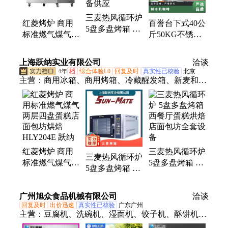
三麦热风循环炉
红菱烤炉 商用
百誉台下式40公
5盘多盘烤箱 西
标准燃气煤气两
斤50KG不锈钢
餐厅蛋糕烘焙店
层四盘蛋糕店面
吧台制冰机咖啡
面包坊全套设备
包坊烘焙
奶茶店小型专用
上海跃纳实业有限公司
供应
洽谈
HLY204E 浩博
4年
档
综合体验L0
回复及时
真实性已核验
北京
主营：
商用冰箱、商用烤箱、冷藏醒发箱、新麦和面
机、星崎制冰机、三麦烤箱、开酥机、万能蒸烤箱
红菱烤炉 商用
三麦热风循环炉
三麦热风循环炉
标准燃气煤气两
5盘多盘烤箱 西
5盘多盘烤箱 西
层四盘蛋糕店面
餐厅蛋糕烘焙店
餐厅蛋糕烘焙店
包坊烘焙
面包坊全套设备
面包坊全套设备
广州旭众食品机械有限公司
HLY204E 跃纳
洽谈
回复及时
出价迅速
真实性已核验
广东广州
主营：
豆腐机、洗碗机、湿面机、饺子机、酥饼机、
包子机、包子馒头、切馒头机、红薯粉机、饺子皮