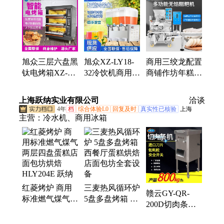
机、圆馒头机、无馅汤圆机、无馅糍粑机、月饼包馅
机、肉丸成型机、包馅汤圆机、自动压面机、酥饼生
产线、月饼成型机、多头汤圆机、自动芋圆机、糯米
糍粑机、多功能河粉机、不锈钢米粉机、不锈钢切菜
机
旭众三层六盘黑
旭众XZ-LY18-
商用三绞龙配置
钛电烤箱XZ-
32冷饮机商用冷
商铺作坊年糕糍
HT36商用西餐
热双温饮品店餐
粑多功能无馅糍
厅烘焙坊饼干披
厅奶茶果汁三缸
粑机
上海跃纳实业有限公司
洽谈
萨烘焙炉
饮料机
4年
档
综合体验L0
回复及时
真实性已核验
上海
主营：
冷水机、商用冰箱
红菱烤炉 商用
三麦热风循环炉
赣云GY-QR-
标准燃气煤气两
5盘多盘烤箱 西
200D切肉条机
层四盘蛋糕店面
餐厅蛋糕烘焙店
380V电压 1.5kw
包坊烘焙
面包坊全套设备