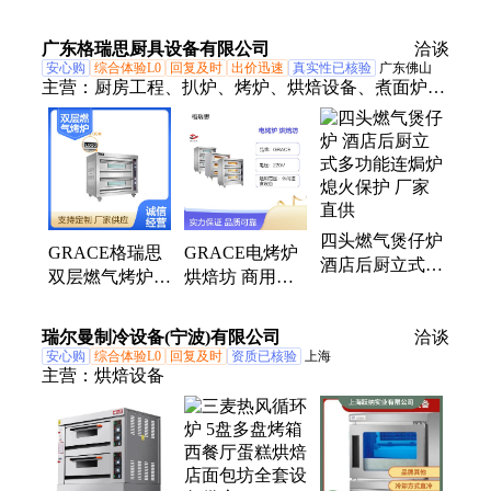
户外自然探索基
地木工坊游戏设
广东格瑞思厨具设备有限公司
洽谈
备 东方娃
安心购
综合体验L0
回复及时
出价迅速
真实性已核验
广东佛山
主营：
厨房工程、扒炉、烤炉、烘焙设备、煮面炉、
蒸烤箱、万能蒸烤箱、不锈钢工作台、电烤箱、烤
箱、不锈钢电炸炉、电炸炉、燃气烤箱、火山石烧烤
炉、平扒炉、热风炉、西厨设备、煲仔炉、沙冰机、
炸炉、旋转烤箱
四头燃气煲仔炉
GRACE格瑞思
GRACE电烤炉
酒店后厨立式多
双层燃气烤炉
烘焙坊 商用多
功能连焗炉 熄
烘焙坊专业烘焙
功能烤箱 烘焙
火保护 厂家直
设备 面包蛋糕
烹饪一体式
瑞尔曼制冷设备(宁波)有限公司
供
洽谈
烘焙制作
安心购
综合体验L0
回复及时
资质已核验
上海
主营：
烘焙设备