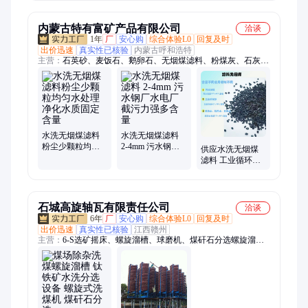
陶瓷涂料用煤矸
石粉
内蒙古特有富矿产品有限公司
洽谈
1年
厂
安心购
综合体验L0
回复及时
出价迅速
真实性已核验
内蒙古呼和浩特
主营：
石英砂、麦饭石、鹅卵石、无烟煤滤料、粉煤灰、石灰
石、蛭石、过滤滤材、火山石、叶腊石
水洗无烟煤滤料
水洗无烟煤滤料
粉尘少颗粒均匀
2-4mm 污水钢厂
供应水洗无烟煤
水处理净化水质
水电厂截污力强
滤料 工业循环水
固定含量
多含量
过滤活性煤粉 水
处理规格齐全
石城高旋轴瓦有限责任公司
洽谈
6年
厂
安心购
综合体验L0
回复及时
出价迅速
真实性已核验
江西赣州
主营：
6-S选矿摇床、螺旋溜槽、球磨机、煤矸石分选螺旋溜
槽、圆筒洗石机、振动筛、浮选机、螺旋洗石机、螺旋分级机、
螺旋洗沙机、给料机、擦洗机、皮带输送机、跳汰机、离心机、
圆振筛、直线筛、轮斗洗沙机、鄂式破碎机、锤式破碎机、浓密
机