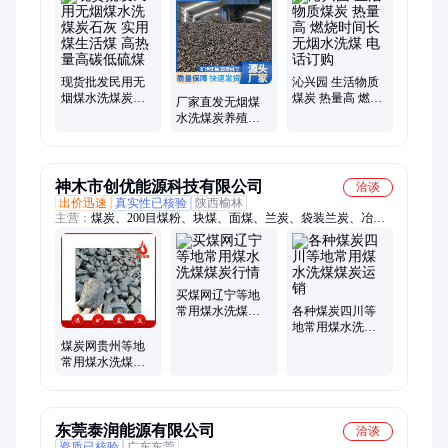
现货批发民用无
沁兴园 生活物质
烟煤水洗煤炭石
煤炭 热量高 燃烧
厂家直发无烟煤
灰 实用煤生活煤
时间长 无烟水洗
水洗煤炭养殖厂
高热量高碳低硫
煤 电话订购
煤煤炭批发高质
煤
量大中块
神木市创优能源科技有限公司
洽谈
出价迅速
真实性已核验
陕西榆林
主营：
煤炭、200目煤粉、块煤、面煤、兰炭、袋装兰炭、冶炼
兰炭
买煤网辽宁等地
常用煤水洗煤煤
各种煤炭四川等
炭行情
地常用煤水洗煤
煤炭运销
煤炭网贵州等地
常用煤水洗煤煤
炭
东莞泰润能源有限公司
洽谈
资质已核验
广东东莞