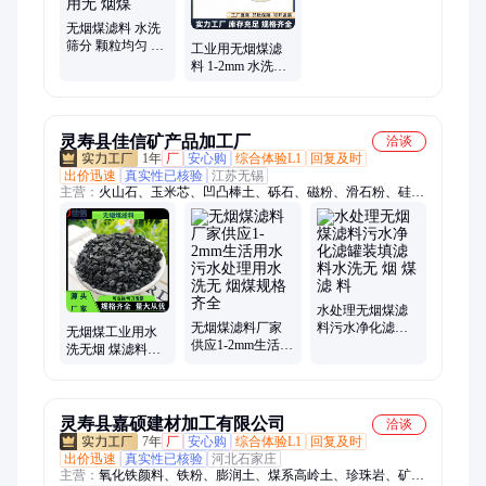
无烟煤滤料 水洗
筛分 颗粒均匀 自
工业用无烟煤滤
来水污水过滤垫
料 1-2mm 水洗洁
层专用无 烟煤
净颗粒 水处理 污
水处理活性炭
灵寿县佳信矿产品加工厂
洽谈
1年
厂
安心购
综合体验L1
回复及时
出价迅速
真实性已核验
江苏无锡
主营：
火山石、玉米芯、凹凸棒土、砾石、磁粉、滑石粉、硅藻
土、贝壳粉、膨润土、珍珠岩、发酵松树皮
水处理无烟煤滤
无烟煤滤料厂家
料污水净化滤罐
无烟煤工业用水
供应1-2mm生活用
装填滤料水洗无
洗无烟 煤滤料饮
水污水处理用水
烟 煤滤 料
用水处理活性无
洗无 烟煤规格齐
烟煤滤 料 无 烟煤
全
粉
灵寿县嘉硕建材加工有限公司
洽谈
7年
厂
安心购
综合体验L1
回复及时
出价迅速
真实性已核验
河北石家庄
主营：
氧化铁颜料、铁粉、膨润土、煤系高岭土、珍珠岩、矿物