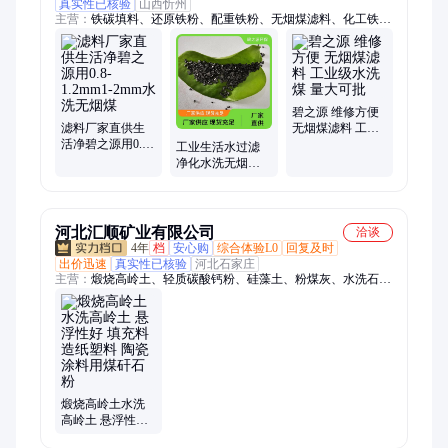
真实性已核验
山西忻州
主营：
铁碳填料、还原铁粉、配重铁粉、无烟煤滤料、化工铁
粉、混凝土滤板、磁粉、柔性防水套管、刚性防水套管、ABS滤
板模板、石英砂滤料、蜂窝斜管填料、盘式曝气器、活性炭、微
电解填料、锰砂滤料、蜂窝活性炭、多孔悬浮球填料、套筒补偿
器、旋转补偿器、可提升曝气器、滤头、聚丙烯酰胺PAM、聚合
氯化铝PAC、水处理磁粉
碧之源 维修方便
滤料厂家直供生
无烟煤滤料 工业
活净碧之源用0.8-
级水洗煤 量大可
工业生活水过滤
1.2mm1-2mm水洗
批
净化水洗无烟煤
无烟煤
滤料2-4mm规格应
用范围
河北汇顺矿业有限公司
洽谈
4年
档
安心购
综合体验L0
回复及时
出价迅速
真实性已核验
河北石家庄
主营：
煅烧高岭土、轻质碳酸钙粉、硅藻土、粉煤灰、水洗石、
重质碳酸钙粉、膨润土、硅灰粉、白云石粉、矿粉、火山石粉、
滑石粉、陶土粉、珍珠岩粉、石英粉、玻璃粉、重晶石粉、夜光
石粉、变压器鹅卵石、夜光石、火山石切片、彩色石子、石英
砂、黑色金刚砂、鹅卵石切片
煅烧高岭土水洗
高岭土 悬浮性好
填充料 造纸塑料