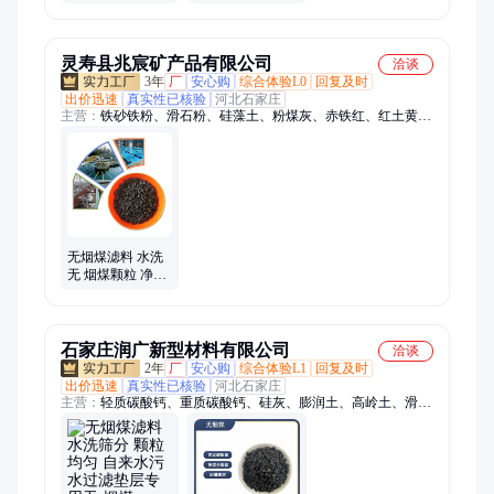
滤 沉淀池多层滤
炭生产无烟煤批
池
量供应 欢迎来电
灵寿县兆宸矿产品有限公司
洽谈
3年
厂
安心购
综合体验L0
回复及时
出价迅速
真实性已核验
河北石家庄
主营：
铁砂铁粉、滑石粉、硅藻土、粉煤灰、赤铁红、红土黄
土、沸石粉、木粉、重钙、轻钙、磁粉、膨润土、锰砂、硅灰、
活性白土、石英粉、萤石粉、重晶石粉、高岭土、莫来砂、珍珠
岩粉、白水泥、远红外粉
无烟煤滤料 水洗
无 烟煤颗粒 净水
煤粒 工厂污水过
滤 沉淀池多层滤
池
石家庄润广新型材料有限公司
洽谈
2年
厂
安心购
综合体验L1
回复及时
出价迅速
真实性已核验
河北石家庄
主营：
轻质碳酸钙、重质碳酸钙、硅灰、膨润土、高岭土、滑石
粉、珍珠岩、凹凸棒土、贝壳粉、硅藻土、氧化钙、氢氧化钙、
氧化钙颗粒、木质纤维、沸石粉、沸石颗粒、橡胶粉、蛭石、机
制木炭、石英砂、白云石、白云石粉