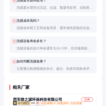
洗煤废水如何处理？
问
洗煤废水需经过沉淀、过滤、絮凝等处理，去除悬浮
物和化学药剂后才能循环使用或达标排放。现代化洗
煤厂通常配备闭路水循环系统，实现废水零排放。
洗煤成本高吗？
问
洗煤成本因工艺和设备而异，通常每吨原煤的洗选成
本约20-50元。但洗选后精煤的价格增值和运输成本
节约往往能覆盖洗选成本，整体经济效益显著。
洗煤设备寿命多长？
问
洗煤设备的设计寿命通常为10-15年，但关键易损件
（如筛板、叶轮）需定期更换。良好的维护和操作可
延长设备整体使用寿命至20年以上。
如何判断洗煤效果？
问
主要通过检测精煤的灰分、硫分、热值等指标来评估
洗煤效果。工业上常用快灰仪、量热仪等设备进行快
速检测，确保洗选质量稳定。
相关厂家
西安碧之源环保科技有限公司
洽谈
8年
档
综合体验L0
回复及时
出价迅速