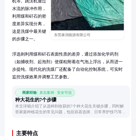
机等。跳汰机通过
水流的脉冲作用，
利用煤和矸石的密
度差异实现分离，
这是洗煤中最关键
东莞泰润能源有限公司
的步骤之一。

浮选则利用煤和矸石表面性质的差异，通过添加化学药剂
（如捕收剂、起泡剂）使煤粒附着在气泡上浮出，从而进一
步提纯。现代化的洗煤厂还配备了自动化控制系统，可实时
监控洗煤效果并调整工艺参数。
商家经验
真实案例 · 安全可信
种大花生的7个步骤
本文详细介绍了从选种到收获的7个种大花生关键步骤，同时解
答家庭种植花生的常见问题，包括容器选择、日常养护技巧等实
用内容，帮助新手轻松实现花生自由。
主要特点