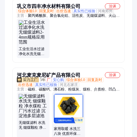
巩义市四丰净水材料有限公司
洽谈
综合体验L0
回复及时
出价迅速
真实性已核验
河南郑州
主营：
聚丙烯酰胺、聚合氯化铝、活性炭、无烟煤滤料、火山岩
滤料、陶粒滤料、填料
工业生活水过滤
净化水洗无烟煤
滤料2-4mm规格应
用范围
河北麦克麦尼矿产品有限公司
洽谈
5年
厂
安心购
综合体验L0
回复及时
出价迅速
真实性已核验
河北石家庄
主营：
磁粉、碳酸钙、沸石粉、粉煤灰、煤粉、介质粉、凹凸棒
土、硅藻土、红土黄土、膨润土、石英砂、膨润土猫砂、矿渣
粉、硅灰硅微粉、活性白土、萤石粉、高岭土、珍珠岩粉、陶
土、铁砂、贝壳粉、远红外粉、花生饼、木粉、钛白粉
无烟煤滤料 水洗
无 烟煤颗粒 净水
家用取暖 水洗三
煤粒 工厂污水过
八块 优质环保煤