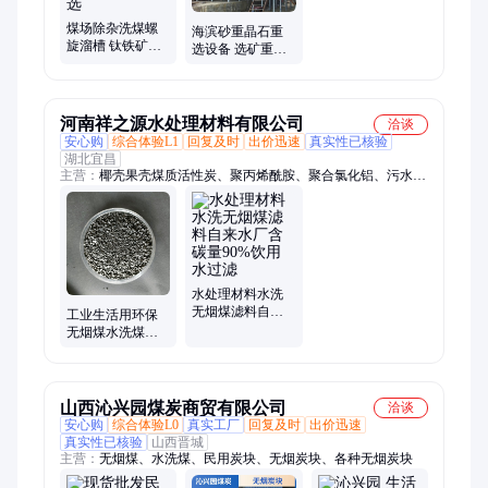
煤场除杂洗煤螺
海滨砂重晶石重
旋溜槽 钛铁矿水
选设备 选矿重力
洗分选设备 螺旋
水洗设备 钛金矿
式洗煤机 煤矸石
煤矸石金属矿分
分选
选机
河南祥之源水处理材料有限公司
洽谈
安心购
综合体验L1
回复及时
出价迅速
真实性已核验
湖北宜昌
主营：
椰壳果壳煤质活性炭、聚丙烯酰胺、聚合氯化铝、污水处
理菌种
水处理材料水洗
无烟煤滤料自来
工业生活用环保
水厂含碳量90%饮
无烟煤水洗煤耐
用水过滤
烧高热量无气无
烟
山西沁兴园煤炭商贸有限公司
洽谈
安心购
综合体验L0
真实工厂
回复及时
出价迅速
真实性已核验
山西晋城
主营：
无烟煤、水洗煤、民用炭块、无烟炭块、各种无烟炭块