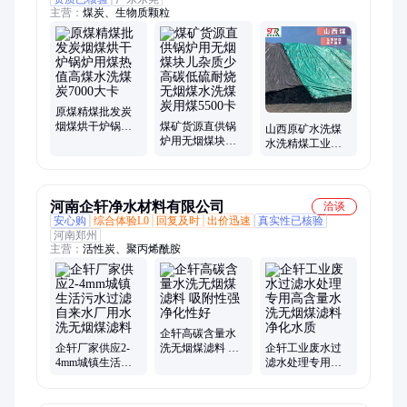
主营：
煤炭、生物质颗粒
原煤精煤批发炭
烟煤烘干炉锅炉
煤矿货源直供锅
山西原矿水洗煤
用煤热值高煤水
炉用无烟煤块儿
水洗精煤工业锅
洗煤炭7000大卡
杂质少高碳低硫
炉用煤环保高发
耐烧无烟煤水洗
热量化灰不结焦
煤炭用煤5500卡
河南企轩净水材料有限公司
洽谈
安心购
综合体验L0
回复及时
出价迅速
真实性已核验
河南郑州
主营：
活性炭、聚丙烯酰胺
企轩高碳含量水
企轩厂家供应2-
洗无烟煤滤料 吸
企轩工业废水过
4mm城镇生活污
附性强净化性好
滤水处理专用高
水过滤自来水厂
含量水洗无烟煤
用水洗无烟煤滤
滤料净化水质
料