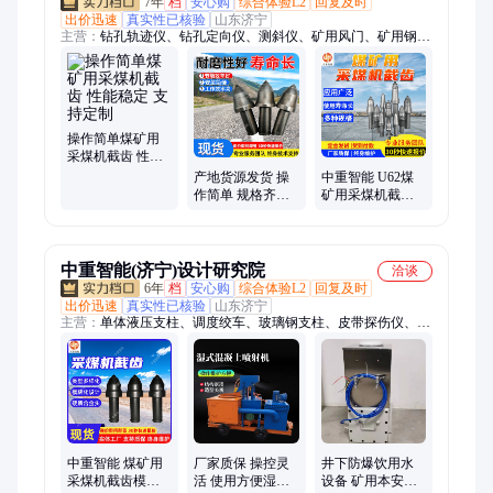
7年
档
安心购
综合体验L2
回复及时
出价迅速
真实性已核验
山东济宁
主营：
钻孔轨迹仪、钻孔定向仪、测斜仪、矿用风门、矿用钢丝
绳探伤仪、矿用掘进机、矿用采煤机、矿用装载机、刮板机、输
送机、给煤机、绞车、矿车、混凝土搅拌机、混凝土输送泵、喷
浆机、履带钻机、潜孔钻机、单体液压支柱、防爆风机、钻孔成
像仪、铁路钢轨、变压器、螺旋支柱
操作简单煤矿用
采煤机截齿 性能
稳定 支持定制
产地货源发货 操
中重智能 U62煤
作简单 规格齐全
矿用采煤机截齿
煤矿用采煤机截
易维护 安装简单
齿
成本低
中重智能(济宁)设计研究院
洽谈
6年
档
安心购
综合体验L2
回复及时
出价迅速
真实性已核验
山东济宁
主营：
单体液压支柱、调度绞车、玻璃钢支柱、皮带探伤仪、防
爆饮水机、无压风门、扒渣机、耙斗装岩机、锚杆调直机、皮带
硫化机、振动放矿机、气动清淤排污泵、慢速绞车、自动隔爆装
置、栏木机、侧卸式矿车、运输绞车、双速绞车、逆止器、断带
抓捕器、洗靴机、支架灯、气动绞车
中重智能 煤矿用
厂家质保 操控灵
井下防爆饮用水
采煤机截齿模块
活 使用方便湿式
设备 矿用本安型