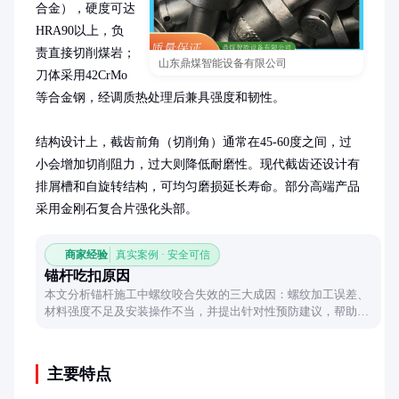
合金），硬度可达
HRA90以上，负
责直接切削煤岩；
山东鼎煤智能设备有限公司
刀体采用42CrMo
等合金钢，经调质热处理后兼具强度和韧性。

结构设计上，截齿前角（切削角）通常在45-60度之间，过
小会增加切削阻力，过大则降低耐磨性。现代截齿还设计有
排屑槽和自旋转结构，可均匀磨损延长寿命。部分高端产品
采用金刚石复合片强化头部。
商家经验
真实案例 · 安全可信
锚杆吃扣原因
本文分析锚杆施工中螺纹咬合失效的三大成因：螺纹加工误差、
材料强度不足及安装操作不当，并提出针对性预防建议，帮助避
免工程隐患。
主要特点