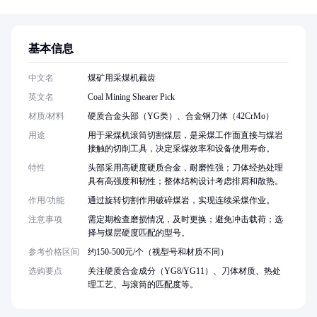
基本信息
中文名
煤矿用采煤机截齿
英文名
Coal Mining Shearer Pick
材质/材料
硬质合金头部（YG类）、合金钢刀体（42CrMo）
用途
用于采煤机滚筒切割煤层，是采煤工作面直接与煤岩
接触的切削工具，决定采煤效率和设备使用寿命。
特性
头部采用高硬度硬质合金，耐磨性强；刀体经热处理
具有高强度和韧性；整体结构设计考虑排屑和散热。
作用/功能
通过旋转切割作用破碎煤岩，实现连续采煤作业。
注意事项
需定期检查磨损情况，及时更换；避免冲击载荷；选
择与煤层硬度匹配的型号。
参考价格区间
约150-500元/个（视型号和材质不同）
选购要点
关注硬质合金成分（YG8/YG11）、刀体材质、热处
理工艺、与滚筒的匹配度等。