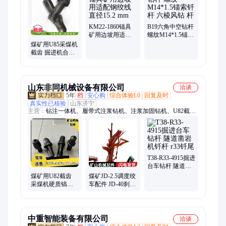
钻机、B19钻杆、28煤钻头、28金刚石钻头、B22钻杆、U94齿
套、防突钻杆、764刮板、锻打销轨、空心煤钻杆
KM22-1860锚具
B19六角中空钻杆
矿用边坡用适配
螺纹M14*1.5锚索
钢绞线直径15.2
钎杆 六棱风钻 杆
煤矿用U85采煤机
mm
截齿 掘进机合金
钻头刀体硬度达
40-45HRC
山东非同机械设备有限公司
洽谈
5年
档
安心购
综合体验L0
回复及时
真实性已核验
山东济宁
主营：
钻注一体机、履带式注浆钻机、注浆加固钻机、U82截
齿、双速绞车、调度绞车、回柱绞车、YGZ90中深孔钻机
T38-R33-4915掘进
台车钻杆 隧道凿
岩机钎杆 r33钎尾
煤矿用U82截齿
煤矿JD-2.5调度绞
采煤机硬质镐型
车配件 JD-40刹车
齿 u82齿座42洛钼
总成 整套更换制
材质
动闸带
中重智能装备有限公司
洽谈