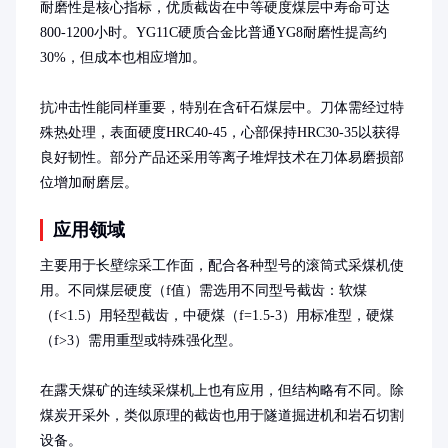
耐磨性是核心指标，优质截齿在中等硬度煤层中寿命可达
800-1200小时。YG11C硬质合金比普通YG8耐磨性提高约
30%，但成本也相应增加。

抗冲击性能同样重要，特别在含矸石煤层中。刀体需经过特
殊热处理，表面硬度HRC40-45，心部保持HRC30-35以获得
良好韧性。部分产品还采用等离子堆焊技术在刀体易磨损部
位增加耐磨层。
应用领域
主要用于长壁综采工作面，配合各种型号的滚筒式采煤机使
用。不同煤层硬度（f值）需选用不同型号截齿：软煤
（f<1.5）用轻型截齿，中硬煤（f=1.5-3）用标准型，硬煤
（f>3）需用重型或特殊强化型。

在露天煤矿的连续采煤机上也有应用，但结构略有不同。除
煤炭开采外，类似原理的截齿也用于隧道掘进机和岩石切割
设备。