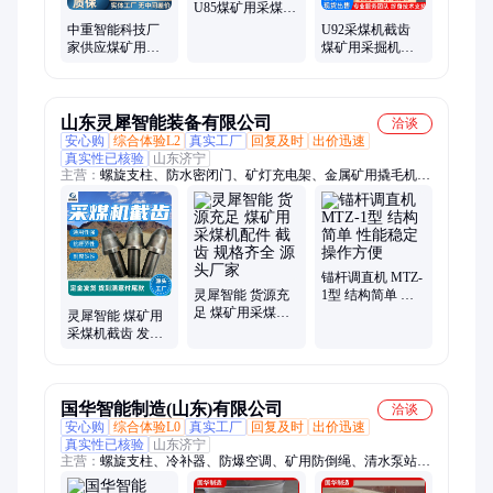
U85煤矿用采煤机
截齿 轻量化设计
中重智能科技厂
U92采煤机截齿
家供应煤矿用采
煤矿用采掘机械
煤机截齿 使用方
配件 节能效率好
便 功能齐全
山东灵犀智能装备有限公司
洽谈
安心购
综合体验L2
真实工厂
回复及时
出价迅速
真实性已核验
山东济宁
主营：
螺旋支柱、防水密闭门、矿灯充电架、金属矿用撬毛机、
反光防倒带、对旋支护装置、防爆气动葫芦、智能矿灯充电柜、
钻孔电视成像仪
锚杆调直机 MTZ-
灵犀智能 货源充
1型 结构简单 性
足 煤矿用采煤机
能稳定 操作方便
灵犀智能 煤矿用
配件 截齿 规格齐
采煤机截齿 发货
全 源头厂家
迅速 质保无忧 规
格齐全
国华智能制造(山东)有限公司
洽谈
安心购
综合体验L0
真实工厂
回复及时
出价迅速
真实性已核验
山东济宁
主营：
螺旋支柱、冷补器、防爆空调、矿用防倒绳、清水泵站、
撬毛台车、支柱柱鞋、防爆手机、装载机、找水仪、液压取线