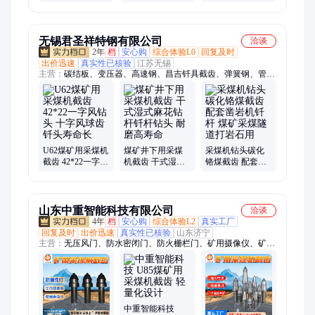
化设计 多齿配合
混凝土喷射机
饮水机YBHZD-
3/127F
无锡君圣祥特钢有限公司
洽谈
2年
档
安心购
综合体验L0
回复及时
出价迅速
真实性已核验
江苏无锡
主营：
碳结板、变压器、高速钢、昌吉钎具截齿、弹簧钢、管棚
管、锚杆机、复合板、低温钢、钢花管、无磁板、耐候板、滑钢
板、合金钢、容器板、潜孔钻、合金头、无缝管、六角钢、球齿
钻、超宽板、耐磨板、厚壁管、花纹板、冷库管、齿轮钢
U62煤矿用采煤机
煤矿井下用采煤
采煤机钻头碳化
截齿 42*22一字风
机截齿 干式湿式
铬煤截齿 配套凿
钻头 十字风球齿
麻花钻杆钎杆钻
岩机钎杆 煤矿采
钎头寿命长
头 耐磨高寿命
煤隧道打岩石用
山东中重智能科技有限公司
洽谈
4年
档
安心购
综合体验L2
真实工厂
回复及时
出价迅速
真实性已核验
山东济宁
主营：
无压风门、防水密闭门、防火栅栏门、矿用摄像仪、矿用
平板车、瓦斯稀释器、洗靴机、孔板流量计、防回火装置、瞬变
电磁仪、井下电视、振动放矿机、音视频记录仪、固定式矿车、
翻斗式矿车、气动绞车、调度绞车、启闭风门绞车
中重智能科技