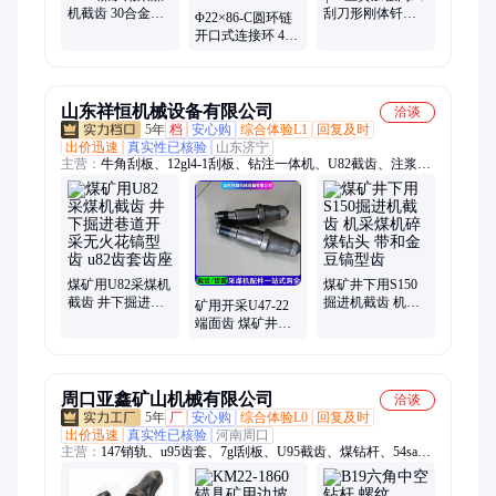
机截齿 30合金头
刮刀形刚体钎头
Φ22×86-C圆环链
大小旋挖机镐齿
金刚石复合片不
开口式连接环 40T
杆径38mm挖煤齿
取芯钻头 PDC钻
矿用刮板机链条
具
配件马蹄环供应
山东祥恒机械设备有限公司
洽谈
5年
档
安心购
综合体验L1
回复及时
出价迅速
真实性已核验
山东济宁
主营：
牛角刮板、12gl4-1刮板、钻注一体机、U82截齿、注浆加
固钻机、调质煤机锻造件
煤矿用U82采煤机
煤矿井下用S150
截齿 井下掘进巷
掘进机截齿 机采
矿用开采U47-22
道开采无火花镐
煤机碎煤钻头 带
端面齿 煤矿井下
型齿 u82齿套齿座
和金豆镐型齿
采煤机硬岩截齿
隧道用无火花旋
挖齿
周口亚鑫矿山机械有限公司
洽谈
5年
厂
安心购
综合体验L0
回复及时
出价迅速
真实性已核验
河南周口
主营：
147销轨、u95齿套、7gl刮板、U95截齿、煤钻杆、54sa刮
板、15gl刮板、主机刮板、42防突钻头、42防突钻杆、打孔注浆
机、钻注一体机、90S刮板、113S刮板、18*64圆环链、ZLJ-350