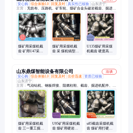
安心购
综合体验L0
回复及时
真实性已核验
山东济宁
主营：
无纺布、压路机、矿车轮、煤矿合金头破岩截齿、掘进机
配件、刮板机配件、铁路配件、链条、锚杆、树脂锚固剂
煤矿用采煤机截
煤矿用采煤机截
U135煤矿用采煤
齿 矿用U47采煤
齿 采 煤机镐型截
机截齿 硬度高使
机截 齿 鼎煤机械
齿 合金豆 鼎煤机
用周期长 质量保
械
证
山东鼎煤智能设备有限公司
洽谈
安心购
综合体验L0
回复及时
出价迅速
资质已核验
山东济宁
主营：
气动钻机、钢板焊接、阻燃柱鞋、截齿、掘进机配件、轨
道配件、地质钻杆、玻璃钢锚杆、打孔注药机、干式煤钻头、皮
带剥皮机、铸铁三角带、不锈钢皮带穿、防爆手拉葫芦、掘进机
油缸
煤矿用采煤机截
U95矿用采煤机截
u85截齿采煤机截
齿 三一重工掘进
齿 煤矿用硬岩旋
齿 煤矿用打硬岩