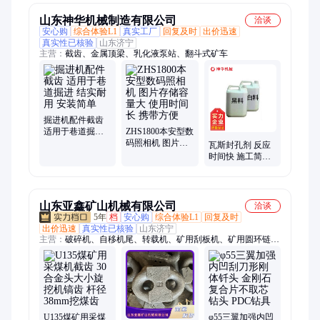
山东神华机械制造有限公司
洽谈
安心购
综合体验L1
真实工厂
回复及时
出价迅速
真实性已核验
山东济宁
主营：
截齿、金属顶梁、乳化液泵站、翻斗式矿车
掘进机配件截齿
适用于巷道掘进
ZHS1800本安型数
结实耐用 安装简
码照相机 图片存
瓦斯封孔剂 反应
单
储容量大 使用时
时间快 施工简便
间长 携带方便
易于操作 韧性好
山东亚鑫矿山机械有限公司
洽谈
5年
档
安心购
综合体验L1
回复及时
出价迅速
真实性已核验
山东济宁
主营：
破碎机、自移机尾、转载机、矿用刮板机、矿用圆环链、
中部槽、马蹄连接环、钻机、钻杆、钻头、耙斗装岩机、双速绞
车、调度绞车、回柱绞车、液压支架千斤顶、液压支架油缸、炉
排减速机、无极减速机、往复式给煤机、甲带式给煤机、给煤机
驱动总成
U135煤矿用采煤
φ55三翼加强内凹