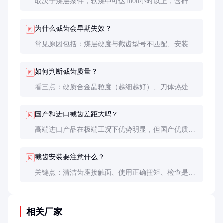
取决于煤层条件，软煤中可达1000小时以上，含矸石
硬煤可能只有300-500小时。维护良好的截齿寿命是
不良工况的2-3倍。
为什么截齿会早期失效？
问
常见原因包括：煤层硬度与截齿型号不匹配、安装扭
矩不足导致松动、滚筒失衡造成偏磨、冷却水不足导
致过热等。
如何判断截齿质量？
问
看三点：硬质合金晶粒度（越细越好）、刀体热处理
质量（金相组织均匀）、焊接强度（焊缝无气孔夹
渣）。有条件可做耐磨试验对比。
国产和进口截齿差距大吗？
问
高端进口产品在极端工况下优势明显，但国产优质截
齿已能满足大部分工况，性价比更高。建议先小批量
试用对比。
截齿安装要注意什么？
问
关键点：清洁齿座接触面、使用正确扭矩、检查是否
有自转卡滞、确保所有截齿型号一致。安装后需空转
检查是否有异常声响。
相关厂家