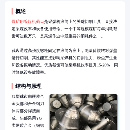
概述
煤矿用采煤机截齿
是采煤机滚筒上的关键切削工具，直接决
定采煤效率和设备使用寿命。一个中等规模煤矿每年消耗截
齿可达数万只，是采煤作业中最重要的消耗件之一。

截齿通过高强度螺栓固定在滚筒齿座上，随滚筒旋转对煤壁
进行切削。其性能直接影响采煤机的切割阻力、粉尘产生量
和设备振动情况。优质截齿可使采煤机效率提升15-20%，同
时降低设备故障率。
结构与原理
典型截齿由硬质合
金头部和合金钢刀
体两部分焊接而
成。头部采用YG
类硬质合金（钨钴