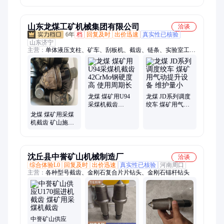
机齿座型号全质
挖齿 耐冲击性气
无火花子弹头 鼎
量优
强
煤机械
山东龙煤工矿机械集团有限公司
洽谈
6年
档
回复及时
出价迅速
真实性已核验
山东济宁
主营：
单体液压支柱、矿车、刮板机、截齿、链条、实验室工作
台、圆环链、台车、平板拖车
龙煤 煤矿用U94
龙煤 JD系列调度
采煤机截齿
绞车 煤矿用气动
42CrMo钢硬度高
提升设备 维护量
龙煤 煤矿用采煤
使用周期长
小
机截齿 矿山施工
钻采设备 硬度高
沈丘县中誉矿山机械制造厂
洽谈
综合体验L0
回复及时
出价迅速
真实性已核验
河南周口
主营：
各种型号截齿、金刚石复合片片钻头、金刚石锚杆钻头
中誉矿山供应