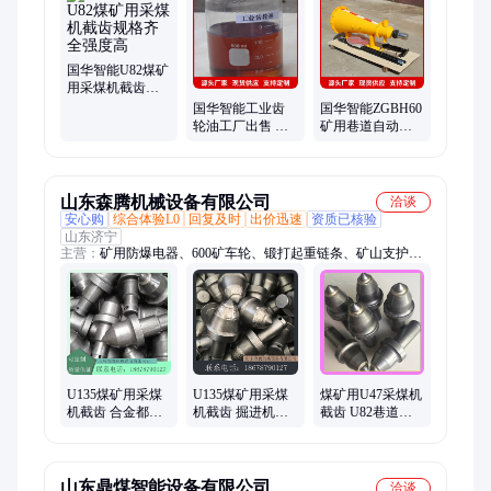
器、防爆变频器、锚杆调直机、扭矩放大器、气动隔膜泵、防爆
计算器、全液压传动、矿灯充电柜、电动卷扬机、电动试压泵、
自动放水器、电动水压泵、修复机
国华智能U82煤矿
用采煤机截齿规
格齐全强度高
国华智能工业齿
国华智能ZGBH60
轮油工厂出售 货
矿用巷道自动喷
品充足规格齐全
粉隔爆装置厂家
直发
山东森腾机械设备有限公司
洽谈
安心购
综合体验L0
回复及时
出价迅速
资质已核验
山东济宁
主营：
矿用防爆电器、600矿车轮、锻打起重链条、矿山支护设
备
U135煤矿用采煤
U135煤矿用采煤
煤矿用U47采煤机
机截齿 合金都岩
机截齿 掘进机
截齿 U82巷道掘
截齿 U65齿套齿
S135截.齿 钻采设
进机械工具 森腾
座
备
机械
山东鼎煤智能设备有限公司
洽谈