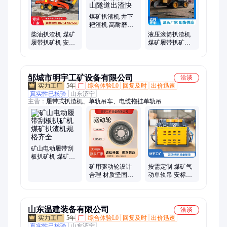
煤矿扒渣机 井下
耙渣机 高耐磨少
故障 矿山隧道出
柴油扒渣机 煤矿
液压滚筒扒渣机
渣快
履带扒矿机 安全
煤矿履带扒矿机
高故障率低 科莱
斜井出渣好帮手
特直供
科莱特
邹城市明宇工矿设备有限公司
洽谈
5年
厂
综合体验L0
回复及时
出价迅速
真实性已核验
山东济宁
主营：
履带式扒渣机、单轨吊车、电缆拖挂单轨吊
矿山电动履带刮
板扒矿机 煤矿扒
渣机规格齐全
矿用驱动轮设计
按需定制 煤矿气
合理 材质坚固耐
动单轨吊 安标证
用 源头厂家供应
书 适应性强 源头
厂家
山东温建装备有限公司
洽谈
5年
厂
综合体验L0
回复及时
出价迅速
真实性已核验
山东济宁