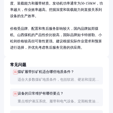
度、装载能力和履带材质。发动机功率通常为50-150kW，功
率越大，作业效率越高。挖掘深度和装载能力则直接关系到
设备的生产效率。

价格受品牌、配置和售后服务影响较大，国内品牌如郑煤
机、山西煤机的产品性价比较高，国际品牌如卡特彼勒、小
松则价格较高但可靠性更强。建议根据实际作业需求和预算
进行选择，并优先考虑售后服务完善的供应商。
常见问题
煤矿履带扒矿机适合哪些地质条件？
问
适合大多数煤矿地质条件，包括软岩、硬岩和湿泥
地。特殊地质条件下需定制配置，如加强型履带或特
殊挖掘工具。
设备的日常维护有哪些要点？
问
重点维护液压系统、履带和电气设备。定期检查油
位、清洁滤芯、润滑关键部位，并注意防爆和防尘装
置的完好性。