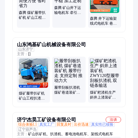
森腾 矿山井下运
森腾 煤矿履带扒
输电机车 牵引力
矿机 矿山工程扒
强 运转平稳 加工
森腾 井下运输架
渣设备 简便方便
定制
线式电机车 巷道
省时省力
运输设备 操纵轻
便 服务完善
山东鸿基矿山机械设备有限公司
山东济宁
主营：
[]
履带刮板扒渣机
煤矿巷道装矿机
煤矿耙渣机生产
煤矿履带扒矿机
履带行走 支持定
斜井上渣装矿机
矿山工程扒渣设
制 推动力大
ZWY120型履带刮
备厂家 履带式扒
板扒渣机 双链条
渣机出售 规格全
输送
济宁杰昊工矿设备有限公司
洽谈
综合体验L1
真实工厂
回复及时
出价迅速
真实性已核验
辽宁葫芦岛
主营：
矿山扒矿机、扒渣机、蓄电池电机车、架线式电机车