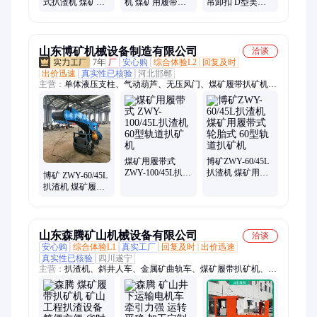
式扒渣机 煤矿履
机 煤矿用履带式
吊卸扣 D型美式
带扒矿机 矿山工
轮胎式 60型轨道
卸 扣 现货批发卸
程扒渣设备
扒矿机
扣8-808
山东博矿机械设备制造有限公司
洽谈
7年
厂
安心购
综合体验L2
回复及时
出价迅速
真实性已核验
河北邯郸
主营：
单体液压支柱、气动葫芦、无压风门、煤矿履带扒矿机、
防水密闭门、防火栅栏门、避难硐室门、金属顶梁、扒渣机、托
辊、刮板机整机、刮板、单开道岔、阀柱试验台、拆柱机、跑车
防护装置、耙斗装岩机、矿车、风机、电机车、电子围栏、临时
支护装置、U型钢支架、耙矿绞车、矿灯充电柜
煤矿用履带式
博矿ZWY-60/45L
ZWY-100/45L扒渣
扒渣机 煤矿用履
博矿 ZWY-60/45L
机 60型轨道扒矿
带式 轮胎式 60型
扒渣机 煤矿履带
机
轨道扒矿机
扒矿机 矿山工程
扒渣设备
山东森腾矿山机械设备有限公司
洽谈
安心购
综合体验L1
真实工厂
回复及时
出价迅速
真实性已核验
四川遂宁
主营：
扒渣机、斜井人车、金属矿曲轨车、煤矿履带扒矿机、人
员输送设备、矿用侧卸式矿车、矿用电机车、翻斗式矿车、矿用
自卸车、矿用装岩机、矿用蓄电池电机车、矿用装载机、矿用耙
斗装岩机、矿用巷道修复机、矿用架线电机车