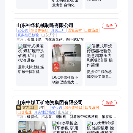
矿工钢校直机 诚
CYT25/1000 使用
意出售 自动化调
寿命长 发货及时
节 高精度矫正 规
格齐全
山东神华机械制造有限公司
洽谈
安心购
综合体验L1
真实工厂
回复及时
出价迅速
真实性已核验
山东济宁
主营：
金属顶梁、乳化液泵站、翻斗式矿车
履带式扒渣机 煤
矿履带扒矿机 矿
便携式甲烷传感
山工程扒渣设备
器校验仪 随意增
DGC型煤样筒 不
减压力和控制流
锈钢 适应能力强
量 操作简便
操作灵活 携带方
便
山东中煤工矿物资集团有限公司
洽谈
3年
厂
安心购
综合体验L1
回复及时
出价迅速
真实性已核验
山东济宁
主营：
破切机、污水泵、捣固机、斜巷履带式扒渣机、氟胶板、
压力盒、耙斗机、工字钢、安装机、风筒布、三用阀、减速机、
振动器、扒渣机、托辊组、磨轨机、道口板、小挖机、耙装机、
传感器、轨温表、泥浆泵、刮板机、支距尺、操作台、挡车器