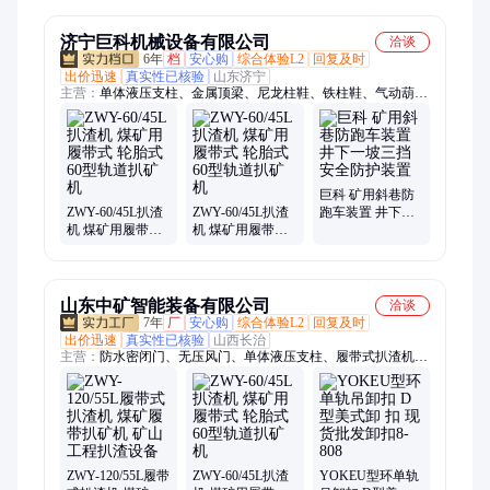
机井下履带扒矿
机
济宁巨科机械设备有限公司
洽谈
6年
档
安心购
综合体验L2
回复及时
出价迅速
真实性已核验
山东济宁
主营：
单体液压支柱、金属顶梁、尼龙柱鞋、铁柱鞋、气动葫
芦、除铁器、防跑车装置、玻璃钢支柱、锚杆、U型钢支架、隔
爆水袋、电缆挂钩、道岔、马丽散、无压风门、防水密闭门、避
难硐室门、防火栅栏门、风筒、圆环链、三环链、连接环、阻车
器、矿车、平板车
巨科 矿用斜巷防
ZWY-60/45L扒渣
ZWY-60/45L扒渣
跑车装置 井下一
机 煤矿用履带式
机 煤矿用履带式
坡三挡 安全防护
轮胎式 60型轨道
轮胎式 60型轨道
装置
扒矿机
扒矿机
山东中矿智能装备有限公司
洽谈
7年
厂
安心购
综合体验L2
回复及时
出价迅速
真实性已核验
山西长治
主营：
防水密闭门、无压风门、单体液压支柱、履带式扒渣机、
油枕木、刮板机配件、双速绞车、隔膜泵、耙斗装岩机、风筒、
压风自救装置、圆环链、金属顶梁、电机车、调度绞车、尼龙柱
鞋、液力耦合器、托辊、翻斗式矿车、回柱绞车、风门、耙矿绞
车、气动葫芦、隔爆水袋、给煤机
ZWY-120/55L履带
ZWY-60/45L扒渣
YOKEU型环单轨