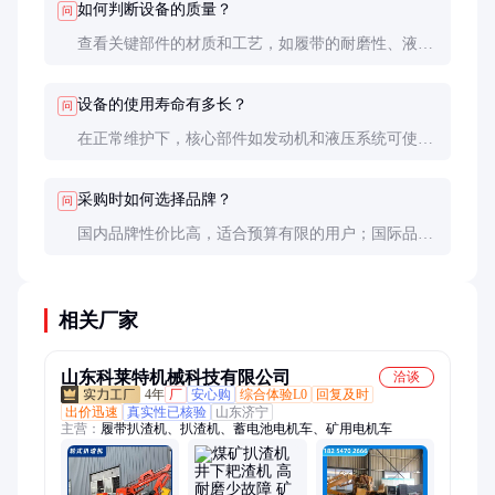
如何判断设备的质量？
问
查看关键部件的材质和工艺，如履带的耐磨性、液压
系统的密封性。建议进行实地试机，观察作业效率和
稳定性。
设备的使用寿命有多长？
问
在正常维护下，核心部件如发动机和液压系统可使用
5-8年，履带和挖掘机构需根据磨损情况定期更换。
采购时如何选择品牌？
问
国内品牌性价比高，适合预算有限的用户；国际品牌
技术成熟，适合对可靠性要求高的场合。建议参考同
类煤矿的实际使用反馈。
相关厂家
山东科莱特机械科技有限公司
洽谈
4年
厂
安心购
综合体验L0
回复及时
出价迅速
真实性已核验
山东济宁
主营：
履带扒渣机、扒渣机、蓄电池电机车、矿用电机车