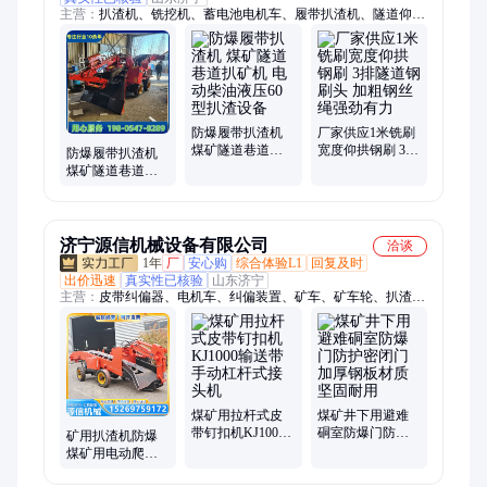
主营：
扒渣机、铣挖机、蓄电池电机车、履带扒渣机、隧道仰拱
钢刷、井下电机车、仰拱钢刷、顶管扒渣机、轮式扒渣机、刮板
扒渣机、大坡度扒渣机、矿用扒渣机、耙渣机、皮带扒渣机、挖
机清扫钢刷、矿用电机车、防爆扒渣机、架线电机车、挖掘机清
渣属具、三排新款钢刷、小型扒渣机、隧道清扫设备、横向铣挖
机、纵向铣挖机、挖机配套铣挖机头
防爆履带扒渣机
厂家供应1米铣刷
煤矿隧道巷道扒
宽度仰拱钢刷 3排
防爆履带扒渣机
矿机 电动柴油液
隧道钢刷头 加粗
煤矿隧道巷道扒
压60型扒渣设备
钢丝绳强劲有力
矿机 电动柴油液
压60型扒渣设备
济宁源信机械设备有限公司
洽谈
1年
厂
安心购
综合体验L1
回复及时
出价迅速
真实性已核验
山东济宁
主营：
皮带纠偏器、电机车、纠偏装置、矿车、矿车轮、扒渣
机、无压风门、矿用防火栅栏门、硐室避难门、矿用密闭门、输
送带/皮带清扫器、除铁器、给煤机、洗靴机、注浆机、注浆
泵、皮带硫化机、输送带犁煤器、皮带钉扣机
煤矿用拉杆式皮
煤矿井下用避难
带钉扣机KJ1000
硐室防爆门防护
矿用扒渣机防爆
输送带手动杠杆
密闭门加厚钢板
煤矿用电动爬渣
式接头机
材质坚固耐用
机隧道用80型扒