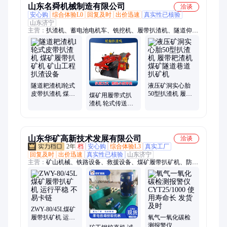
山东名舜机械制造有限公司
洽谈
安心购
综合体验L0
回复及时
出价迅速
真实性已核验
山东济宁
主营：
扒渣机、蓄电池电机车、铣挖机、履带扒渣机、隧道仰拱
钢刷、矿用电机车、挖掘式装载机、矿用架线电机车、大坡度扒
渣机、轮式扒渣机、刮板扒渣机、井下电机车、隧道扒渣机、小
型扒渣机、矿用工程三轮车、仰拱钢刷、挖机清扫钢刷、仰拱清
渣刷头、三排仰拱钢刷、横向铣挖机、纵向铣挖机、挖掘机铣挖
属具、液压铣挖机、挖机铣挖头、耙渣机
隧道耙渣机l轮式
液压矿洞实心胎
皮带扒渣机 煤矿
50型扒渣机 履带
煤矿用履带式扒
履带扒矿机 矿山
耙渣机 煤矿隧道
渣机 轮式传送带
工程扒渣设备
巷道扒矿机
扒矿机 小巧灵活
易操作
山东华矿高新技术发展有限公司
洽谈
2年
档
安心购
综合体验L3
真实工厂
回复及时
出价迅速
真实性已核验
山东济宁
主营：
矿山机械、铁路设备、救援设备、煤矿履带扒矿机、防爆
电器、路面机械、工程机械
ZWY-80/45L煤矿
履带扒矿机 运行
氧气一氧化碳检
平稳 不易卡链
测报警仪