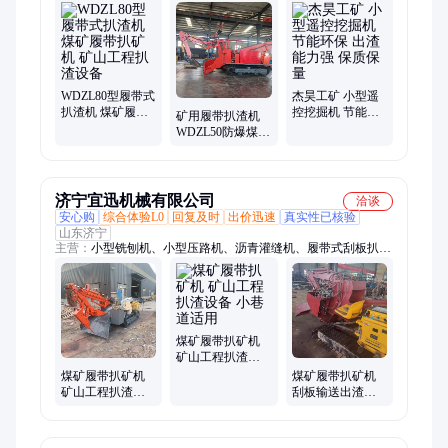
WDZL80型履带式
杰昊工矿 小型遥
扒渣机 煤矿履带
控挖掘机 节能环
矿用履带扒渣机
扒矿机 矿山工程
保 出渣能力强 保
WDZL50防爆煤矿
扒渣设备
质保量
耙渣机 巷道扒矿
机
济宁宜迅机械有限公司
洽谈
安心购
综合体验L0
回复及时
出价迅速
真实性已核验
山东济宁
主营：
小型铣刨机、小型压路机、沥青灌缝机、履带式刮板扒渣
机、扒渣机、电动扫地车、小型挖掘机、轮式挖掘机
煤矿履带扒矿机
矿山工程扒渣设
备 小巷道适用
煤矿履带扒矿机
煤矿履带扒矿机
矿山工程扒渣设
刮板输送出渣机
备 斜井出料 实力
井下设备生产厂
商家
家