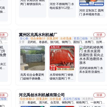
河控 长期供应 钢制
闸门 耐锈蚀双向止
河控 不锈钢闸门 水
式局
水高密封 规模厂家
电站弧形YGZ型抗
河控 定制加工 圆闸
用抽出
压强度DN300斜拉
门 多种规格市政排
噪音低
式 实力工厂
水DN400 货源充足
冀州区兆禹水利机械厂
洽谈
洽谈
北邢台
安心购
综合体验L0
回复及时
出价迅速
资质已核验
河北衡水
门、液
主营：
启闭机、卷扬机、除污机、钢闸门、圆拍门、水闸门、拉闸
门、圆闸门、拍门阀、铸铁闸门、钢制闸门、拍门、闸门、止水带、
清污机、拦污栅、格栅机、启闭器、螺杆启闭机、卷扬启闭机、钢坝
水利工
制机
启闭机铸铁闸门 水
库水渠用 防腐性强
兆禹 铝合金叠梁闸
水库铸铁闸门 铸铁
双向止水水库池塘
门碳钢不锈钢叠梁
镶铜方圆闸门 平面
排水放水
门厂家定制
拱形铸铁门 可定制
河北禹创水利机械有限公司
洽谈
洽谈
已核验
综合体验L0
回复及时
出价迅速
真实性已核验
河北邢台
主营：
卷扬机、清污机、合页坝、钢制闸门、铸铁闸门、一体闸门、
闸门、
翻板闸门、限流闸门、闸门启闭机、玻璃钢拍门、污水处理闸门、不