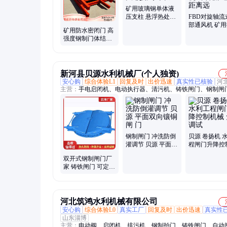
矿用玻璃钢单体液
压支柱 悬浮热处理
FBD对旋轴流
工作阻力大 使用寿
部通风机 矿
矿用防水密闭门 高
命长
式轴流风机 
强度钢制门体结构
送风距离远
适配井下水泵房防
水隔离场景
新河县贝源水利机械厂(个人独资)
安心购
综合体验L1
回复及时
出价迅速
真实性已核验
河
主营：
手电启闭机、电动执行器、清污机、铸铁闸门、钢制闸
压式翻板门、液压钢坝、卷扬机
钢制闸门 冲洗防倒
贝源 卷扬机 
灌调节 贝源 平面双
程闸门升降控
向镶铜闸 门
械 免费调试
双开式钢制闸门厂
家 铸铁闸门 可定制
侧翻式防倒灌止水
河北筑鸿水利机械有限公司
安心购
综合体验L0
真实工厂
回复及时
出价迅速
真实性
山东淄博
主营：
电动阀、启闭机、排污机、钢制拍门、铸铁闸门、自动