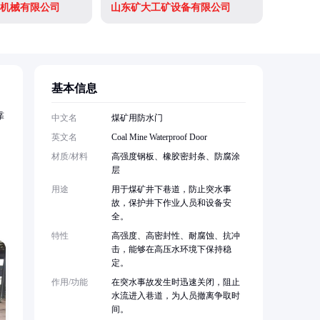
机械有限公司
山东矿大工矿设备有限公司
基本信息
靠
中文名
煤矿用防水门
英文名
Coal Mine Waterproof Door
材质/材料
高强度钢板、橡胶密封条、防腐涂
，
层
用途
用于煤矿井下巷道，防止突水事
故，保护井下作业人员和设备安
全。
特性
高强度、高密封性、耐腐蚀、抗冲
击，能够在高压水环境下保持稳
定。
作用/功能
在突水事故发生时迅速关闭，阻止
水流进入巷道，为人员撤离争取时
间。