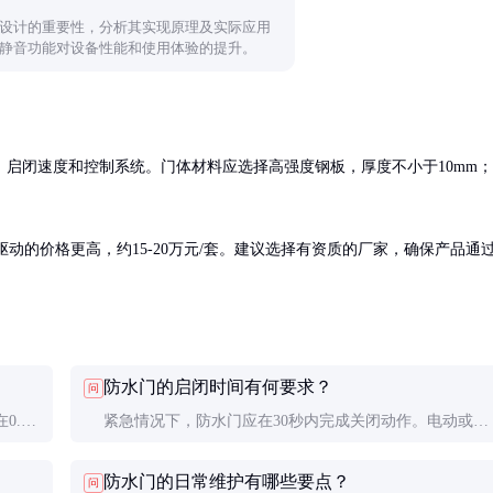
设计的重要性，分析其实现原理及实际应用
静音功能对设备性能和使用体验的提升。
启闭速度和控制系统。门体材料应选择高强度钢板，厚度不小于10mm；
驱动的价格更高，约15-20万元/套。建议选择有资质的厂家，确保产品通
防水门的启闭时间有何要求？
问
.5-
紧急情况下，防水门应在30秒内完成关闭动作。电动或液
压驱动的防水门启闭速度更快，通常能在10-15秒内完
防水门的日常维护有哪些要点？
问
成。