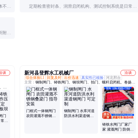
体不应
定期检查密封条、润滑启闭机构、测试控制系统是日常维
护的核心内容。建议每季度进行一次全面检查。
所附
正常使
新河县登辉水工机械厂
洽谈
洽谈
综合体验L1
回复及时
出价迅速
真实性已核验
河北邢台
主营：
钢制闸门、铸铁闸门、钢坝闸门、拍门、螺杆启闭机、卷扬启
、钢
闭机
銅闸
门框式一体钢闸门
钢制闸门 水库河道
闸门
农田灌溉不锈钢叠
防洪水利渠道钢闸
 常压
梁门 指导安装
门 可定制
铸铁水闸门厂家厂
倒式翻
家 灌溉闸门 防倒灌
机闸一体式水库闸