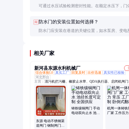
可通过水压试验检测密封性能。在额定水压下，门
有渗漏现象，密封条应保持完好无损。
防水门的安装位置如何选择？
问
防水门应安装在巷道的关键位置，如水泵房、变电
近，同时避开地质不稳定区域，确保紧急情况下能
用。
相关厂家
新河县东源水利机械厂
综合体验L0
真实工厂
回复及时
出价迅速
真实性已核验
河北邢台
主营：
清污机拦污栅、橡胶止水带、QDA执行器、启闭机闸门
坝闸门、各种材质拍门、污水厂闸门设备、铸铁闸门、铸铁镶
门、螺杆启闭机
铸铁镶铜闸门 手动
机闸一体铸铁
电动双向止水 池径
厂家 工作压力
长度可定制 全国供
工厂定制 卧
东源 电动不锈钢渠
应
板坝
道闸门 钢制闸门厂