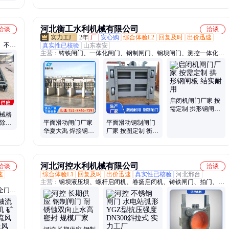
门
河北衡工水利机械有限公司
洽谈
洽谈
2年
厂
安心购
综合体验L2
回复及时
出价迅速
、不锈
真实性已核验
山东泰安
主营：
铸铁闸门、一体化闸门、钢制闸门、钢坝闸门、测控一体化闸
门、清污机
启闭机闸门厂家 按
需定制 拱形钢闸板
机械格
结实耐用
栅除污
平面滑动闸门厂家
平面滑动钢制闸门
污水处
华夏大禹 焊接钢闸
厂家 按图定制 衡工
门 防洪排涝
水利工程建设 水闸
门
河北河控水利机械有限公司
洽谈
洽谈
速
综合体验L1
回复及时
出价迅速
真实性已核验
河北邢台
主营：
钢坝液压坝、螺杆启闭机、卷扬启闭机、铸铁闸门、拍门、钢
全门、
闸门、铸铁镶铜闸门、翻板闸门、堰门、叠梁门、防淹门、地铁防淹
岔、轨
门、水库弧形闸门、钢坝、液压升降坝、清污机、回转式清污机、机
簧扳道
械格栅、液压卷扬启闭机
升柱