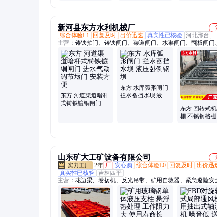
家 800 1000 1200
新河县东方水利机械厂
综合体验L1
回复及时
出价迅速
真实性已核验
河北邢台
主营：
铸铁拍门、铸铁闸门、渠道闸门、水渠闸门、翻板闸门
钢闸门、启闭机、清污机、机械拦污栅
东方 水库弧形闸门
东方 河道渠道暗杆
拦水蓄挡水坝 液压
式铸铁镶铜闸门 进
卧倒钢坝
东方 回转式
水气动调节堰门 安
栅 不锈钢格
装方便
机 耙齿格栅
理设备
山东矿大工矿设备有限公司
2年
厂
安心购
综合体验L0
回复及时
出价迅
真实性已核验
吉林四平
主营：
花边梁、卷扬机、反光吊带、矿用自救器、紧急避险安
无压风门、防火栅栏两用门、避难硐室门、隧道施工、左开道
道接头、双钩链条、吊车垫木、支架液压枪、喇叭包胶辊、弹
器、轨道防腐枕木、单体支柱柱帽、自救一体装置、单体支柱
器、液压支柱防倒带、托辊