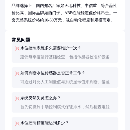
品牌选择上，国内知名厂家如天地科技、中信重工等产品性
价比高，国际品牌如西门子、ABB性能稳定但价格昂贵。一
套完整系统价格约10-50万元，视自动化程度和规模而定。
常见问题
水位控制系统多久需要维护一次？
问
建议每季度进行基础检查，包括传感器校准和设备功
能测试。每年应进行一次全面维护，更换易损件和老
化线路。
如何判断水位传感器是否正常工作？
问
可通过对比人工测量值与系统显示值来判断。偏差超
过5%时应考虑校准或更换传感器。观察传感器指示
灯状态也是常用方法。
系统突然失灵怎么办？
问
首先切换到手动控制模式保证排水，然后检查电源、
通信线路和控制器状态。常见故障点包括传感器损
坏、保险丝熔断和程序死机。
水位控制精度能达到多少？
问