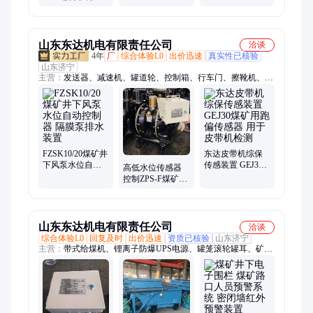
下煤矿监控温度
钢材质 支持定制
持定制
不锈钢防水网络
控制
山东东达机电有限责任公司
洽谈
4年
厂
综合体验L0
出价迅速
真实性已核验
山东济宁
主营：
发送器、减速机、罐道轮、控制箱、行车门、擦靴机、扩
音器、遥控器、凿岩机、破拱器、注浆泵、气控箱、清理机、阻
化剂、装岩机、机甲带、防爆门、拆装机、推雪铲、粘胶板、主
控箱、疏通机、显示屏、发动机、装载机
FZSK10/20煤矿井
东达皮带机综保
下风泵水位自动
传感装置 GEJ30
高低水位传感器
控制器 隔膜泵排
煤矿用跑偏传感
控制ZPS-F煤矿井
水装置
器 用于皮带机检
下自动排水装置
测
1.5/2/3寸
山东东达机电有限责任公司
洽谈
综合体验L0
回复及时
出价迅速
资质已核验
山东济宁
主营：
带式给煤机、锂离子防爆UPS电源、罐笼滚轮罐耳、矿用
隔爆兼本安型PLC控制器、井下水仓清淤机、井下弯道十字路口
报警装置、矿用气动隔膜泵、料仓空气炮、远程监控管理无压风
门、过单轨吊车自动无压风门、矿用正反向自动无压风门、矿用
防爆LED显示屏、矿用本安型大液晶屏操作台、ZP127矿用自动
洒水降尘装置、矿用液压挖掘机、风动泵自动排水装置、矿用司