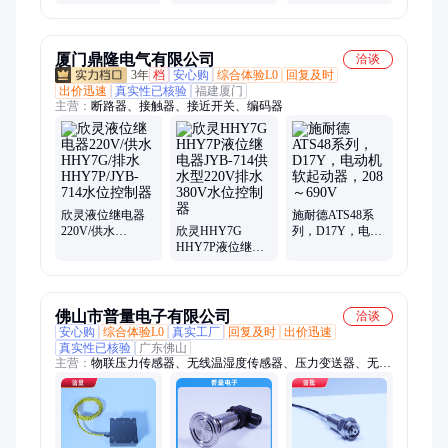
自动化软硬件
批发定制
据可视化管控 生
产设备高效稳定
运行
厦门鼎隆电气有限公司
洽谈
3年
档
安心购
综合体验L0
回复及时
出价迅速
真实性已核验
福建厦门
主营：
断路器、接触器、接近开关、编码器
欣灵液位继电器
施耐德ATS48系
220V/供水
欣灵HHY7G
列，D17Y，电动
HHY7G/排水
HHY7P液位继电
机软起动器，208
HHY7P/JYB-714
器JYB-714供水型
～690V
水位控制器
220V排水380V水
位控制器
佛山市普量电子有限公司
洽谈
安心购
综合体验L0
真实工厂
回复及时
出价迅速
真实性已核验
广东佛山
主营：
物联压力传感器、无线温湿度传感器、压力变送器、无线
水位传感器、无线压力传感器、液位变送器、物联温度传感器、
磁致伸缩水准仪