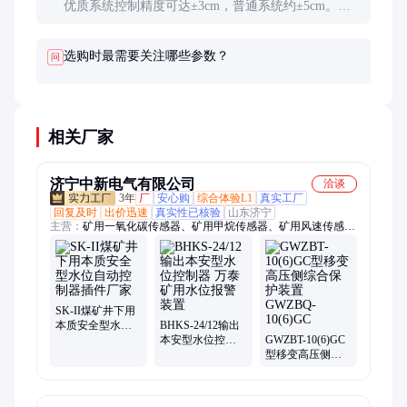
优质系统控制精度可达±3cm，普通系统约±5cm。精
度受传感器质量、安装位置和系统响应速度影响。
选购时最需要关注哪些参数？
问
相关厂家
济宁中新电气有限公司
洽谈
3年
厂
安心购
综合体验L1
真实工厂
回复及时
出价迅速
真实性已核验
山东济宁
主营：
矿用一氧化碳传感器、矿用甲烷传感器、矿用风速传感
器、煤矿用激光甲烷传感器、煤矿用低浓度甲烷传感器、煤矿用
一氧化碳传感器、矿用氧气传感器、矿用压力传感器、矿用二氧
化碳传感器、矿用负压传感器、矿用风压传感器、矿用二氧化氮
传感器、矿用差压传感器、矿用管道压力传感器、矿用温湿度传
感器、矿用二氧化硫传感器、矿用温度传感器、矿用投入式液位
SK-II煤矿井下用
传感器、开停传感器、矿用硫化氢传感器、矿用烟雾传感器、矿
本质安全型水位
BHKS-24/12输出
自动控制器插件
本安型水位控制
GWZBT-10(6)GC
用双向风速传感器、矿用风速风向传感器、矿用氢气传感器
厂家
器 万泰矿用水位
型移变高压侧综
报警装置
合保护装置
GWZBQ-10(6)GC