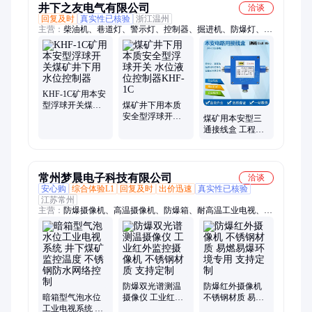
井下之友电气有限公司
洽谈
回复及时
真实性已核验
浙江温州
主营：
柴油机、巷道灯、警示灯、控制器、掘进机、防爆灯、标
志灯、防爆电、超高压、变压器、报警器、测压仪、继电器、风
速仪、电喇叭、led机车、保护器、接触器、led防爆、信号灯、
机车灯、注液枪、连接器、传感器、拉点器
KHF-1C矿用本安
型浮球开关煤矿
煤矿井下用本质
井下用水位控制
安全型浮球开关
煤矿用本安型三
器
水位液位控制器
通接线盒 工程塑
KHF-1C
料 阻燃*** JHH-3
常州梦晨电子科技有限公司
洽谈
安心购
综合体验L1
回复及时
出价迅速
真实性已核验
江苏常州
主营：
防爆摄像机、高温摄像机、防爆箱、耐高温工业电视、炉
内耐高温摄像头
防爆双光谱测温
防爆红外摄像机
暗箱型气泡水位
摄像仪 工业红外
不锈钢材质 易燃
工业电视系统 井
监控摄像机 不锈
易爆环境专用 支