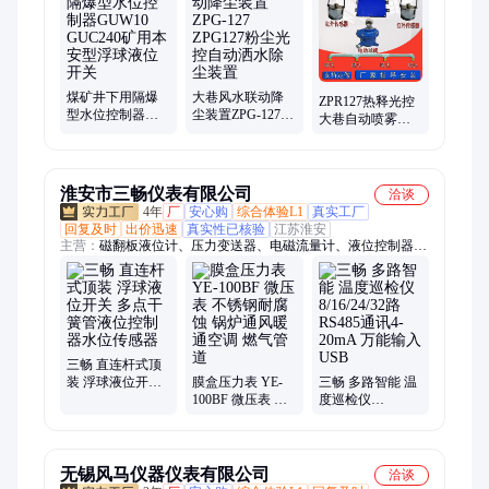
煤矿井下用隔爆
大巷风水联动降
ZPR127热释光控
型水位控制器
尘装置ZPG-127
大巷自动喷雾降
GUW10 GUC240
ZPG127粉尘光控
尘装置 矿用全自
矿用本安型浮球
自动洒水除尘装
动除尘净化空气
液位开关
置
环境
淮安市三畅仪表有限公司
洽谈
4年
厂
安心购
综合体验L1
真实工厂
回复及时
出价迅速
真实性已核验
江苏淮安
主营：
磁翻板液位计、压力变送器、电磁流量计、液位控制器、
涡街流量计、涡轮流量计、雷达液位计、超声波流量计、玻璃管
液位计、超声波液位计、数显显示仪表、磁致伸缩液位计、磁敏
电子双色液位计、玻璃板液位计、孔板流量计、蒸汽流量计、压
力校验仪、精密数字压力表、压力表、磁性浮子液位计、液位开
关、浮球液位计、差压式流量计、流量计、液位计
三畅 直连杆式顶
装 浮球液位开关
膜盒压力表 YE-
三畅 多路智能 温
多点干簧管液位
100BF 微压表 不
度巡检仪
控制器水位传感
锈钢耐腐蚀 锅炉
8/16/24/32路
器
通风暖通空调 燃
RS485通讯4-
气管道
20mA 万能输入
USB
无锡风马仪器仪表有限公司
洽谈