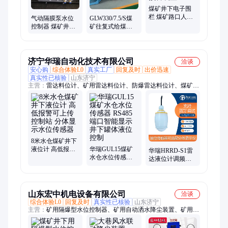
控道岔装置、矿用全断面断带抓捕器、皮带机综合保护装置、矿
煤矿井下电子围
栏 煤矿路口人员
用往复式给料机、链带式给料机、定量斗液压称重装置、立井斜
气动隔膜泵水位
GLW330/7.5/S煤
预警系统 密闭墙
井操车系统、轨道阻车器、轨道气动卧闸
控制器 煤矿井下
矿往复式给煤机
红外预警装置
智能型ZPSQ自动
底板8+8个厚 易损
排水装置
件拖轮组合
济宁华瑞自动化技术有限公司
洽谈
安心购
综合体验L0
真实工厂
回复及时
出价迅速
真实性已核验
山东济宁
主营：
雷达料位计、矿用雷达料位计、防爆雷达料位计、煤矿井
下液位计、矿用超声波液位计、矿用超声波流量计、矿用投入式
液位计、矿用温度传感器、雷达液位计
8米水仓煤矿井下
液位计 高低报警
华瑞GUL15煤矿
华瑞HRRD-S1雷
可上传控制站 分
水仓水位传感器
达液位计调频连
体显示水位传感
RS485端口智能显
续波水位传感器
器
示 井下罐体液位
120G高频水位计
控制
山东宏中机电设备有限公司
洽谈
综合体验L0
回复及时
真实性已核验
山东济宁
主营：
矿用隔爆型水位控制器、矿用自动洒水降尘装置、矿用电
动球阀、触控传感器