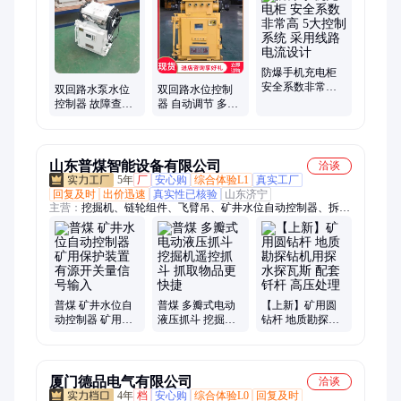
防爆手机充电柜
安全系数非常高 5
双回路水泵水位
双回路水位控制
大控制系统 采用
控制器 故障查询
器 自动调节 多功
线路电流设计
功能 配套简单
能 中炭智能 操作
简单
山东普煤智能设备有限公司
洽谈
5年
厂
安心购
综合体验L1
真实工厂
回复及时
出价迅速
真实性已核验
山东济宁
主营：
挖掘机、链轮组件、飞臂吊、矿井水位自动控制器、拆缸
机、锯齿环、伸缩臂、皮带硫化机、聚能管、临时支护装置、搬
运悬浮气垫、搬运坦克车、矿用三轮车、喷射器、船用风机、钻
头、速凝剂、钻杆、电液推杆、洗靴机、手拉葫芦、除铁器、管
道排渣器、消毒门、静电释放器、定向钻机
普煤 矿井水位自
普煤 多瓣式电动
【上新】矿用圆
动控制器 矿用保
液压抓斗 挖掘机
钻杆 地质勘探钻
护装置有源开关
遥控抓斗 抓取物
机用探水探瓦斯
量信号输入
品更快捷
配套钎杆 高压处
理
厦门德品电气有限公司
洽谈
4年
档
安心购
综合体验L0
回复及时