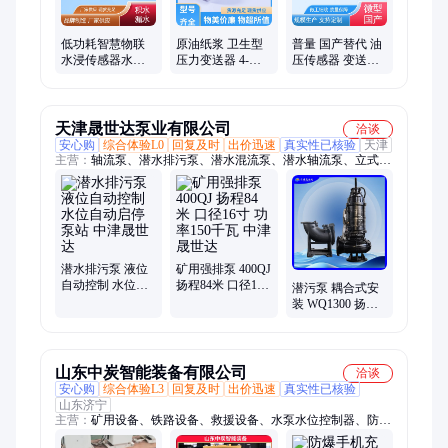
低功耗智慧物联
原油纸浆 卫生型
普量 国产替代 油
水浸传感器水位
压力变送器 4-
压传感器 变送器
控制器云平台移
20mA 整体式结构
品质优良 生产型
动端预警
普量
工厂
天津晟世达泵业有限公司
洽谈
安心购
综合体验L0
回复及时
出价迅速
真实性已核验
天津
主营：
轴流泵、潜水排污泵、潜水混流泵、潜水轴流泵、立式轴
流泵、井用潜水泵、浮筒潜水泵、卧式潜水泵、斜拉式潜水泵
潜水排污泵 液位
矿用强排泵 400QJ
自动控制 水位自
扬程84米 口径16
潜污泵 耦合式安
动启停泵站 中津
寸 功率150千瓦
装 WQ1300 扬程8
晟世达
中津晟世达
米 功率55千瓦 化
工水处理
山东中炭智能装备有限公司
洽谈
安心购
综合体验L3
回复及时
出价迅速
真实性已核验
山东济宁
主营：
矿用设备、铁路设备、救援设备、水泵水位控制器、防爆
电器、仪器仪表、路面机械、工程机械、智能制造