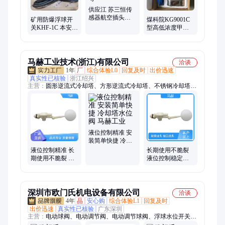
供应江 苏三恒传
感器航空插头线
矿用防爆浮球开
煤科院KG9001C
传感器连接3孔4
关KHF-1C 本安浮
型高低浓度甲烷
孔5孔等
液位关井下水位
传感器kg9001c
控制浮球
马赫工业技术(浙江)有限公司
洽谈
1年
厂
综合体验L0
回复及时
出价迅速
真实性已核验
浙江绍兴
主营：
圆形逆流式冷却塔、方形逆流式冷却塔、不锈钢冷却塔、
冷却塔水位浮球阀、方形冷却塔、密闭式冷却塔、大型逆流式冷
却塔、污水冷却塔、圆形冷却塔、闭式冷却塔
液位控制精准 安
装简单快捷 冷却
塔水位阀 马赫工
液位控制精准 长
长期使用不脆裂
业
期使用不脆裂 不
液位控制稳定可
易堵塞故障 冷却
靠 冷却塔水位浮
塔水位浮球阀 马
球阀 马赫
赫
深圳市欧门氏机电设备有限公司
洽谈
4年
品
安心购
综合体验L1
回复及时
出价迅速
真实性已核验
广东深圳
主营：
电动球阀、电动调节阀、电动调节球阀、浮球水位开关、