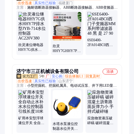
出价迅速
真实性已核验
福建厦门
主营：
施耐德断路器接触器、ABB断路器接触器、ABB变频器、
AB罗克韦尔模块
6SE6400-
欣灵液位继电器
2FA014BC0西门
欣灵
HHY7G供水
子变频器MM系列
HHY7GHHY7P液
HHY7P排水型
带滤波器 48 黑 是
位继电器JYB-714
JYB-714水位控制
27 90
供水型220V排水
器AC220V380
380V水位控制器
济宁市三正机械设备有限公司
洽谈
5年
厂
安心购
综合体验L1
回复及时
出价迅速
真实性已核验
山东济宁
主营：
小型挖掘机、挖掘机属具、电动试压泵、井下用LED显示
屏、洒水喷枪、冲洗卷盘箱、栈桥冲洗器、空气炮、防尘喷枪、
应急救援设备、液压动力站、户外移动照明灯、矿用气动葫芦、
挖机碎草机、JZQ齿轮减速机、电动液压拉马、全自动反冲洗滤
器、全自动除污器、灭火岩粉、阻化剂、工业料仓破拱器、空气
助流器、风幕机、电动打压机
矿用本安型浮球
应急物资液压破
液位开关 全自动
碎稿 破碎混凝土
水塔水泵液位控
止水补水水位控
沥青路面反弹力
制器水位开关硅
制器 引线长度10
小 手持式破碎锤
胶耐高温防腐电