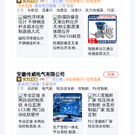
2年
厂
安心购
综合体验L1
回复及时
出价迅速
真实性已核验
江苏无锡
主营：
分析仪、流量计、浊度仪、浊度计、压力传感器、污泥界
面仪、单法兰液位计、河水检测设备、磁翻板液位计、污泥厚度
检测仪、污水水质检测仪
磁性浮球液位计
不锈钢连杆水箱
防腐防爆音叉液
水位控制器插入
位料位开关/粉尘
智能单法兰液位
式
黏度液体限位开
传感器双法兰液
关/304/316材质
位计防腐防爆差
压变送器
安徽传威电气有限公司
洽谈
6年
厂
安心购
综合体验L0
出价迅速
真实性已核验
安徽池州
主营：
自控柜、电气柜、恒压供水柜、控制柜、Plc控制柜、
LCU控制柜、ACU控制柜、水泵控制柜、闸门PLC控制柜、自动
化控制系统、电机控制、ABB变频控制柜、软起柜、抽屉柜、动
力柜、变频柜、变频器、水泵变频柜
专业定做 水闸自
PLC变频柜厂家
动控制系统 水位
恒压供水控制柜
生产管控一体化
监测LCU柜 闸门
水泵控制箱厂家
平台系统 能源数