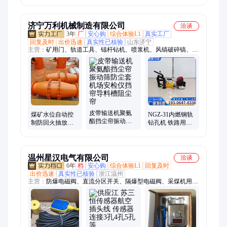
米
缆浮球液位开关
济宁万利机械制造有限公司
洽谈
3年
厂
安心购
综合体验L1
真实工厂
回复及时
出价迅速
真实性已核验
山东济宁
主营：
矿用门、轨道工具、锚杆钻机、喷浆机、风镐破碎镐、无
压风门、给煤机、注浆机、矿用防火栅栏门、皮带硫化机、洗靴
机、皮带纠偏装置、凿岩机、防溢裙板、挡尘帘、单体液压支
柱、矿车轮对、轨道轮、地辊、搅拌桶、矿用电机车、皮带清扫
器、皮带除铁器、料仓空气炮清堵器
皮带输送机聚氨
煤矿水位自动控
NGZ-31内燃钢轨
酯挡尘帘振动筛
制防回火抽放管
钻孔机 铁路用手
防尘套机场安检
路泄爆器矿用防
持式钻眼机轨道
仪挡帘导料槽阻
回火装置
空心钻头打眼机
尘帘
温州星汉电气有限公司
洽谈
6年
档
安心购
综合体验L1
回复及时
出价迅速
真实性已核验
浙江温州
主营：
防爆电磁阀、直流分区开关、隔爆型电磁阀、采煤机用接
触器